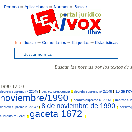
Portada
➠
Aplicaciones
➠
Normas
➠
Buscar
Ir a:
Buscar
➠
Comentarios
➠
Etiquetas
➠
Estadísticas
Buscar normas
Buscar las normas por los textos de 
1990-12-03
13 de no
decreto supremo nº 22645
decreto presidencial
decreto supremo nº 22648
1
1
1
noviembre/1990
decreto supremo nº 22651
decreto su
8
1
8 de noviembre de 1990
decreto supremo nº 22647
decreto 
1
5
gaceta 1672
supremo nº 22646
1
8