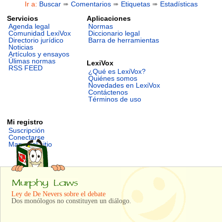
Ir a:
Buscar
➠
Comentarios
➠
Etiquetas
➠
Estadísticas
Servicios
Aplicaciones
Agenda legal
Normas
Comunidad LexiVox
Diccionario legal
Directorio jurídico
Barra de herramientas
Noticias
Artículos y ensayos
Úlimas normas
LexiVox
RSS FEED
¿Qué es LexiVox?
Quiénes somos
Novedades en LexiVox
Contáctenos
Términos de uso
Mi registro
Suscripción
Conectarse
Mapa del sitio
Ley de De Nevers sobre el debate
Dos monólogos no constituyen un diálogo.