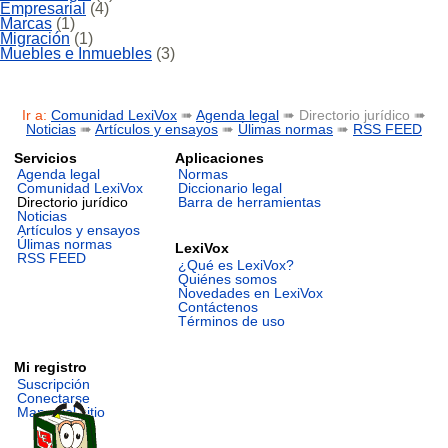
Empresarial
(4)
Marcas
(1)
Migración
(1)
Muebles e Inmuebles
(3)
Ir a:
Comunidad LexiVox
➠
Agenda legal
➠ Directorio jurídico ➠
Noticias
➠
Artículos y ensayos
➠
Úlimas normas
➠
RSS FEED
Servicios
Aplicaciones
Agenda legal
Normas
Comunidad LexiVox
Diccionario legal
Directorio jurídico
Barra de herramientas
Noticias
Artículos y ensayos
Úlimas normas
LexiVox
RSS FEED
¿Qué es LexiVox?
Quiénes somos
Novedades en LexiVox
Contáctenos
Términos de uso
Mi registro
Suscripción
Conectarse
Mapa del sitio