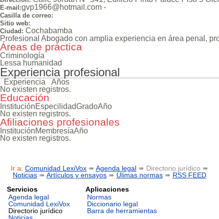
gvp1966@hotmail.com -
E-mail:
Casilla de correo:
Sitio web:
Cochabamba
Ciudad:
Profesional Abogado con amplia experiencia en área penal, pro
Áreas de práctica
Criminología
Lessa humanidad
Experiencia profesional
Experiencia
Años
No existen registros.
Educación
Institución
Especilidad
Grado
Año
No existen registros.
Afiliaciones profesionales
Institución
Membresía
Año
No existen registros.
Ir a:
Comunidad LexiVox
➠
Agenda legal
➠ Directorio jurídico ➠
Noticias
➠
Artículos y ensayos
➠
Úlimas normas
➠
RSS FEED
Servicios
Aplicaciones
Agenda legal
Normas
Comunidad LexiVox
Diccionario legal
Directorio jurídico
Barra de herramientas
Noticias