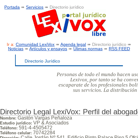
Portada
➠
Servicios
➠ Directorio jurídico
Ir a:
Comunidad LexiVox
➠
Agenda legal
➠ Directorio jurídico ➠
Noticias
➠
Artículos y ensayos
➠
Úlimas normas
➠
RSS FEED
Directorio Jurídico
Personas de todo el mundo hacen uso 
Lexivox, por tanto se ha conver
escaparate de los profesionales bol
sus servicios. La distribución
Directorio Legal LexiVox: Perfil del aboga
Gastón Vargas Peñaloza
Nombre:
VP & Asociados
Estudio jurídico:
591-4-4505472
Teléfono:
70742284
Teléfono celular:
Calle Jordán Nº 541, Edificio Pinto Palace Piso 5 Ofc
Dirección: