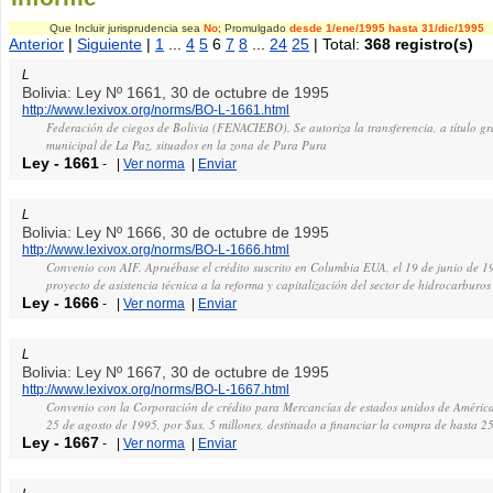
Que Incluir jurisprudencia sea
No
; Promulgado
desde 1/ene/1995
hasta 31/dic/1995
Anterior
|
Siguiente
|
1
...
4
5
6
7
8
...
24
25
| Total:
368 registro(s)
L
Bolivia: Ley Nº 1661, 30 de octubre de 1995
http://www.lexivox.org/norms/BO-L-1661.html
Federación de ciegos de Bolivia (FENACIEBO). Se autoriza la transferencia, a título g
municipal de La Paz, situados en la zona de Pura Pura
Ley
-
1661
-
|
Ver norma
|
Enviar
L
Bolivia: Ley Nº 1666, 30 de octubre de 1995
http://www.lexivox.org/norms/BO-L-1666.html
Convenio con AIF. Apruébase el crédito suscrito en Columbia EUA, el 19 de junio de 19
proyecto de asistencia técnica a la reforma y capitalización del sector de hidrocarburos
Ley
-
1666
-
|
Ver norma
|
Enviar
L
Bolivia: Ley Nº 1667, 30 de octubre de 1995
http://www.lexivox.org/norms/BO-L-1667.html
Convenio con la Corporación de crédito para Mercancías de estados unidos de América d
25 de agosto de 1995, por $us. 5 millones, destinado a financiar la compra de hasta 2
Ley
-
1667
-
|
Ver norma
|
Enviar