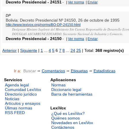
Decreto Presidencial
-
24151
-
|
Ver norma
|
Enviar
DP
Bolivia: Decreto Presidencial Nº 24150, 26 de octubre de 1995
http://www.lexivox.org/norms/BO-DP-24150.html
Desígnase Ministro Suplente del Ministerio Sin Cartera Responsable de Desarrollo Econ
DOUGLAS ASCARRUNZ EDUARDO, Secretario Nacional de Industria y Comercio.
Decreto Presidencial
-
24150
-
|
Ver norma
|
Enviar
Anterior
|
Siguiente
|
1
...
4
5
6
7
8
...
24
25
| Total:
368 registro(s)
Ir a:
Buscar ➠
Comentarios
➠
Etiquetas
➠
Estadísticas
Servicios
Aplicaciones
Agenda legal
Normas
Comunidad LexiVox
Diccionario legal
Directorio jurídico
Barra de herramientas
Noticias
Artículos y ensayos
LexiVox
Úlimas normas
RSS FEED
¿Qué es LexiVox?
Quiénes somos
Novedades en LexiVox
Contáctenos