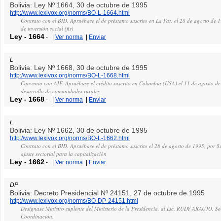
Bolivia: Ley Nº 1664, 30 de octubre de 1995
http://www.lexivox.org/norms/BO-L-1664.html
Contrato con el BID. Apruébase el de préstamo suscrito en La Paz, el 28 de agosto de 1
de inversión social (fis)
Ley
-
1664
-
|
Ver norma
|
Enviar
L
Bolivia: Ley Nº 1668, 30 de octubre de 1995
http://www.lexivox.org/norms/BO-L-1668.html
Convenio con AIF. Apruébase el crédito suscrito en Columbia (USA) el 11 de agosto d
desarrollo de comunidades rurales
Ley
-
1668
-
|
Ver norma
|
Enviar
L
Bolivia: Ley Nº 1662, 30 de octubre de 1995
http://www.lexivox.org/norms/BO-L-1662.html
Contrato con el BID. Apruébase el de préstamo suscrito el 28 de agosto de 1995, por $u
ajuste sectorial para la capitalización
Ley
-
1662
-
|
Ver norma
|
Enviar
DP
Bolivia: Decreto Presidencial Nº 24151, 27 de octubre de 1995
http://www.lexivox.org/norms/BO-DP-24151.html
Desígnase Ministro suplente del Ministerio de la Presidencia, al Lic. RUDY ARAUJO, Se
Coordinación.