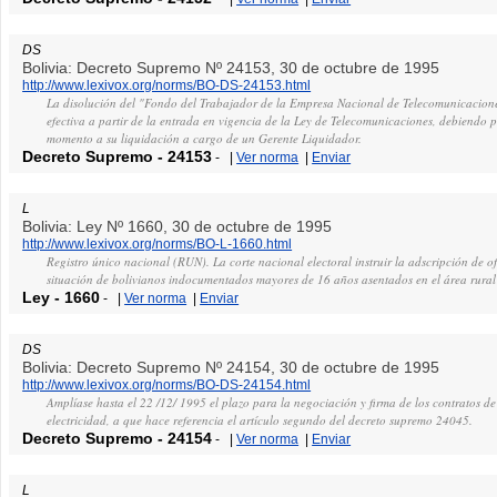
DS
Bolivia: Decreto Supremo Nº 24153, 30 de octubre de 1995
http://www.lexivox.org/norms/BO-DS-24153.html
La disolución del "Fondo del Trabajador de la Empresa Nacional de Telecomunicacio
efectiva a partir de la entrada en vigencia de la Ley de Telecomunicaciones, debiendo 
momento a su liquidación a cargo de un Gerente Liquidador.
Decreto Supremo
-
24153
-
|
Ver norma
|
Enviar
L
Bolivia: Ley Nº 1660, 30 de octubre de 1995
http://www.lexivox.org/norms/BO-L-1660.html
Registro único nacional (RUN). La corte nacional electoral instruir la adscripción de ofi
situación de bolivianos indocumentados mayores de 16 años asentados en el área rural
Ley
-
1660
-
|
Ver norma
|
Enviar
DS
Bolivia: Decreto Supremo Nº 24154, 30 de octubre de 1995
http://www.lexivox.org/norms/BO-DS-24154.html
Amplíase hasta el 22 /12/ 1995 el plazo para la negociación y firma de los contratos d
electricidad, a que hace referencia el artículo segundo del decreto supremo 24045.
Decreto Supremo
-
24154
-
|
Ver norma
|
Enviar
L