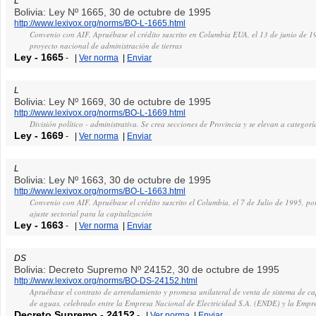
L
Bolivia: Ley Nº 1665, 30 de octubre de 1995
http://www.lexivox.org/norms/BO-L-1665.html
Convenio con AIF. Apruébase el crédito suscrito en Columbia EUA, el 13 de junio de 19
proyecto nacional de administración de tierras
Ley
-
1665
-
|
Ver norma
|
Enviar
L
Bolivia: Ley Nº 1669, 30 de octubre de 1995
http://www.lexivox.org/norms/BO-L-1669.html
División político - administrativa. Se crea secciones de Provincia y se elevan a categor
Ley
-
1669
-
|
Ver norma
|
Enviar
L
Bolivia: Ley Nº 1663, 30 de octubre de 1995
http://www.lexivox.org/norms/BO-L-1663.html
Convenio con AIF. Apruébase el crédito suscrito el Columbia, el 7 de Julio de 1995, p
ajuste sectorial para la capitalización
Ley
-
1663
-
|
Ver norma
|
Enviar
DS
Bolivia: Decreto Supremo Nº 24152, 30 de octubre de 1995
http://www.lexivox.org/norms/BO-DS-24152.html
Apruébase el contrato de arrendamiento y promesa unilateral de venta de sistema de c
de aguas, celebrado entre la Empresa Nacional de Electricidad S.A. (ENDE) y la Empr
Decreto Supremo
-
24152
-
|
Ver norma
|
Enviar