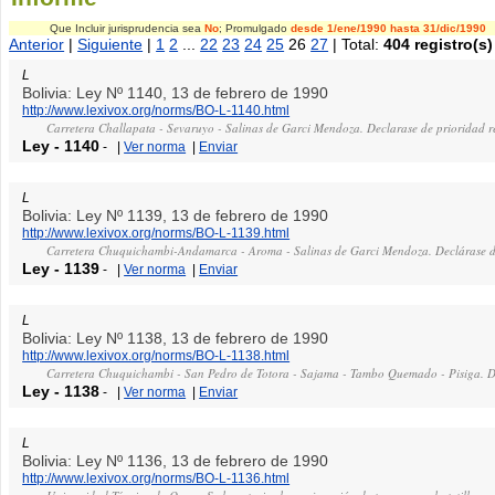
Que Incluir jurisprudencia sea
No
; Promulgado
desde 1/ene/1990
hasta 31/dic/1990
Anterior
|
Siguiente
|
1
2
...
22
23
24
25
26
27
| Total:
404 registro(s)
L
Bolivia: Ley Nº 1140, 13 de febrero de 1990
http://www.lexivox.org/norms/BO-L-1140.html
Carretera Challapata - Sevaruyo - Salinas de Garci Mendoza. Declarase de prioridad r
Ley
-
1140
-
|
Ver norma
|
Enviar
L
Bolivia: Ley Nº 1139, 13 de febrero de 1990
http://www.lexivox.org/norms/BO-L-1139.html
Carretera Chuquichambi-Andamarca - Aroma - Salinas de Garci Mendoza. Declárase de
Ley
-
1139
-
|
Ver norma
|
Enviar
L
Bolivia: Ley Nº 1138, 13 de febrero de 1990
http://www.lexivox.org/norms/BO-L-1138.html
Carretera Chuquichambi - San Pedro de Totora - Sajama - Tambo Quemado - Pisiga. De
Ley
-
1138
-
|
Ver norma
|
Enviar
L
Bolivia: Ley Nº 1136, 13 de febrero de 1990
http://www.lexivox.org/norms/BO-L-1136.html