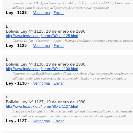
Convenios con AIF. Apruébanse en el crédito y de los proyectos del FSE y ENFE, suscr
millones, para la ejecución del proyecto de correctores de exportación
Ley
-
1133
-
|
Ver norma
|
Enviar
L
Bolivia: Ley Nº 1125, 19 de enero de 1990
http://www.lexivox.org/norms/BO-L-1125.html
Camino La Paz - Charazani - Apolo - Ixiamas. Declárase necesaria y urgente su prosec
Ley
-
1125
-
|
Ver norma
|
Enviar
L
Bolivia: Ley Nº 1130, 19 de enero de 1990
http://www.lexivox.org/norms/BO-L-1130.html
Convenio con la República popular China. Apruébase el de cooperación económica y t
millones, destinados y proyectos de cooperación técnica y de suministro de equipos
Ley
-
1130
-
|
Ver norma
|
Enviar
L
Bolivia: Ley Nº 1127, 19 de enero de 1990
http://www.lexivox.org/norms/BO-L-1127.html
Acuerdo con Canadá. Apruébase el acuerdo general de cooperación para el desarrollo, 
Sus. 5 millones, en equipos de telecomunicaciones, suscrito el 2 de agosto de 1989
Ley
-
1127
-
|
Ver norma
|
Enviar