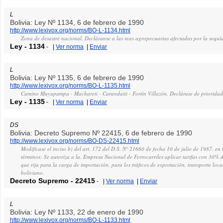
L
Bolivia: Ley Nº 1134, 6 de febrero de 1990
http://www.lexivox.org/norms/BO-L-1134.html
Zona de desastre nacional. Decláranse a las reas agropecuarias afectadas por la sequí
Ley
-
1134
-
|
Ver norma
|
Enviar
L
Bolivia: Ley Nº 1135, 6 de febrero de 1990
http://www.lexivox.org/norms/BO-L-1135.html
Camino Muyupampa - Machareti - Carandaiti - Fortín Villazón. Declárase de priorida
Ley
-
1135
-
|
Ver norma
|
Enviar
DS
Bolivia: Decreto Supremo Nº 22415, 6 de febrero de 1990
http://www.lexivox.org/norms/BO-DS-22415.html
Modifícase el inciso b) del art. 172 del D.S. N° 21660 de fecha 10 de julio de 1987, en l
términos: Se autoriza a la. Empresa Nacional de Ferrocarriles aplicar tarifas con 30% d
que rija para la carga de importación, para los tráficos de exportación, transporte local 
boliviano.
Decreto Supremo
-
22415
-
|
Ver norma
|
Enviar
L
Bolivia: Ley Nº 1133, 22 de enero de 1990
http://www.lexivox.org/norms/BO-L-1133.html