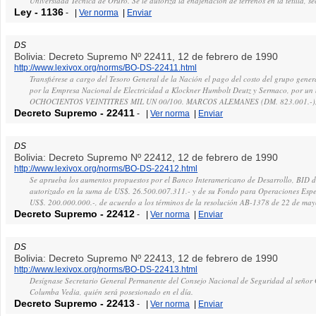
Universidad Técnica de Oruro. Se le autoriza la enajenación de terrenos en la tetilla, se
Ley
-
1136
-
|
Ver norma
|
Enviar
DS
Bolivia: Decreto Supremo Nº 22411, 12 de febrero de 1990
http://www.lexivox.org/norms/BO-DS-22411.html
Transfiérese a cargo del Tesoro General de la Nación el pago del costo del grupo gener
por la Empresa Nacional de Electricidad a Klockner Humbolt Deutz y Sermaco, por un 
OCHOCIENTOS VEINTITRES MIL UN 00/100. MARCOS ALEMANES (DM. 823.001.-), pa
Decreto Supremo
-
22411
-
|
Ver norma
|
Enviar
DS
Bolivia: Decreto Supremo Nº 22412, 12 de febrero de 1990
http://www.lexivox.org/norms/BO-DS-22412.html
Se aprueba los aumentos propuestos por el Banco Interamericano de Desarrollo, BID de
autorizado en la suma de US$. 26.500.007.311.- y de su Fondo para Operaciones Espe
US$. 200.000.000.-, de acuerdo a los términos de la resolución AB-1378 de 22 de ma
Decreto Supremo
-
22412
-
|
Ver norma
|
Enviar
DS
Bolivia: Decreto Supremo Nº 22413, 12 de febrero de 1990
http://www.lexivox.org/norms/BO-DS-22413.html
Desígnase Secretario General Permanente del Consejo Nacional de Seguridad al señor 
Columba Vedia, quién será posesionado en el día.
Decreto Supremo
-
22413
-
|
Ver norma
|
Enviar