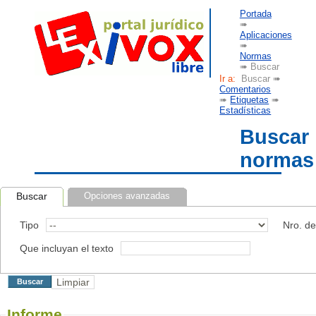
Portada
➠
Aplicaciones
➠
Normas
➠ Buscar
Ir a:
Buscar ➠
Comentarios
➠
Etiquetas
➠
Estadísticas
Buscar
normas
Buscar
Opciones avanzadas
Tipo
Nro. d
Que incluyan el texto
Informe