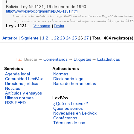
L
Bolivia: Ley Nº 1131, 19 de enero de 1990
http://www.lexivox.org/norms/BO-L-1131.html
Acuerdo con la confederación suiza. Ratifícase el suscrito en La Paz, el 6 de noviembr
recíproca de inversiones, y el convenio relativo al cofinanciamiento del proyecto del FS
Ley
-
1131
-
|
Ver norma
|
Enviar
Anterior
|
Siguiente
|
1
2
...
22
23
24
25
26
27
| Total:
404 registro(s)
Ir a:
Buscar ➠
Comentarios
➠
Etiquetas
➠
Estadísticas
Servicios
Aplicaciones
Agenda legal
Normas
Comunidad LexiVox
Diccionario legal
Directorio jurídico
Barra de herramientas
Noticias
Artículos y ensayos
LexiVox
Úlimas normas
RSS FEED
¿Qué es LexiVox?
Quiénes somos
Novedades en LexiVox
Contáctenos
Términos de uso