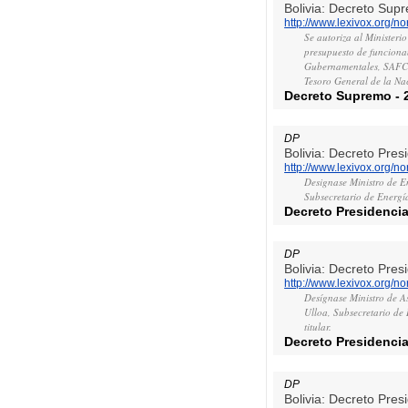
Bolivia: Decreto Sup
http://www.lexivox.org/
Se autoriza al Ministerio
presupuesto de funciona
Gubernamentales, SAFC
Tesoro General de la Na
Decreto Supremo
-
DP
Bolivia: Decreto Pres
http://www.lexivox.org/
Designase Ministro de E
Subsecretario de Energía
Decreto Presidencia
DP
Bolivia: Decreto Pres
http://www.lexivox.org/
Desígnase Ministro de A
Ulloa, Subsecretario de
titular.
Decreto Presidencia
DP
Bolivia: Decreto Pres