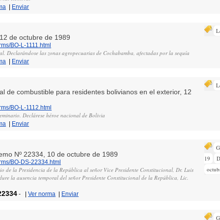
ma
|
Enviar
L
, 12 de octubre de 1989
orms/BO-L-1111.html
al. Declarándose las zonas agropecuarias de Cochabamba, afectadas por la sequía
ma
|
Enviar
L
nal de combustible para residentes bolivianos en el exterior, 12
orms/BO-L-1112.html
eminario. Declárese héroe nacional de Bolivia
ma
|
Enviar
G
remo Nº 22334, 10 de octubre de 1989
19
D
norms/BO-DS-22334.html
octub
io de la Presidencia de la República al señor Vice Presidente Constitucional, Dr. Luis
dure la ausencia temporal del señor Presidente Constitucional de la República, Lic.
22334
-
|
Ver norma
|
Enviar
G