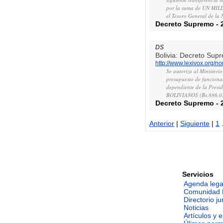
por la suma de UN MI
el Tesoro General de la 
Decreto Supremo
-
DS
Bolivia: Decreto Sup
http://www.lexivox.org/
Se autoriza al Ministerio
presupuesto de funcionam
dependiente de la Pre
BOLIVIANOS (Bs.886.057.
Decreto Supremo
-
Anterior
|
Siguiente
|
1
.
Servicios
Agenda lega
Comunidad 
Directorio ju
Noticias
Artículos y 