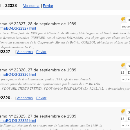
l
-
22328
-
|
Ver norma
|
Enviar
D
remo Nº 22327, 28 de septiembre de 1989
septi
norms/BO-DS-22327.html
scrito el 30 de junio de 1989 por el Ministerio de Minería y Metalurgia con el Fondo Rotatorio d
los Recursos Naturales, UNRFNRE, con el número BOL/88/N01, con objeto que este último realice
 dentro las concesiones de la Corporación Minera de Bolivia, COMIBOL, ubicadas en el área de U
, departamento de La Paz.
22327
-
|
Ver norma
|
Enviar
G
remo Nº 22326, 27 de septiembre de 1989
12
D
norms/BO-DS-22326.html
septi
 presupuesto de funcionamiento, gestión 1989, efectúe transferencia
cursos en favor del Ministerio de Informaciones, por la suma de UN MILLÓN
DOS MIL CIENTO TREINTA Y DOS 00/100 BOLIVIANOS (Bs. 1.262.132.-), financiados por el
22326
-
|
Ver norma
|
Enviar
G
remo Nº 22325, 27 de septiembre de 1989
12
D
norms/BO-DS-22325.html
septi
 de Finanzas, efectuar de su presupuesto de funcionamiento, gestión 1989, la
nterinstitucional de recursos en favor del Ministerio del Interior, Migración y Justicia,