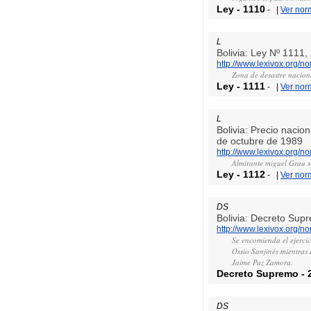
Ley
-
1110
-
|
Ver nor
L
Bolivia: Ley Nº 1111
http://www.lexivox.org/n
Zona de desastre nacion
Ley
-
1111
-
|
Ver nor
L
Bolivia: Precio nacio
de octubre de 1989
http://www.lexivox.org/n
Almirante miguel Grau s
Ley
-
1112
-
|
Ver nor
DS
Bolivia: Decreto Sup
http://www.lexivox.org/
Se encomienda el ejercic
Ossio Sanjinés mientras 
Jaime Paz Zamora.
Decreto Supremo
-
DS