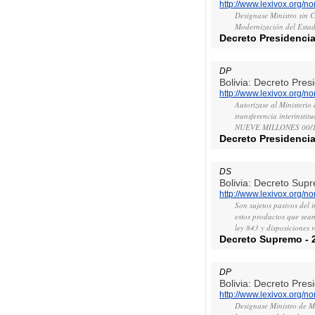
http://www.lexivox.org/
Designase Ministro sin C
Modernización del Estado
Decreto Presidencia
DP
Bolivia: Decreto Pres
http://www.lexivox.org/
Autorizase al Ministerio
transferencia interinsti
NUEVE MILLONES 00/100 
Decreto Presidencia
DS
Bolivia: Decreto Sup
http://www.lexivox.org/
Son sujetos pasivos del 
estos productos que sean 
ley 843 y disposiciones 
Decreto Supremo
-
DP
Bolivia: Decreto Pres
http://www.lexivox.org/
Designase Ministro de Mi