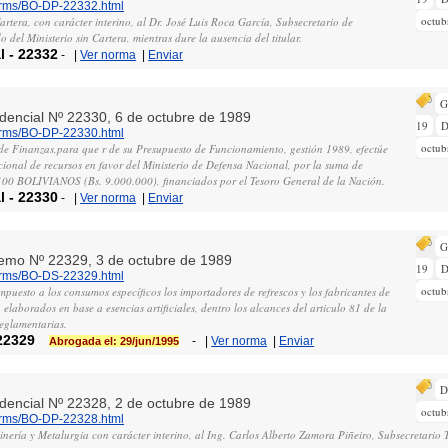
norms/BO-DP-22332.html
octub
artera, con carácter interino, al Dr. José Luis Roca García, Subsecretario de
 del Ministerio sin Cartera, mientras dure la ausencia del titular.
l
-
22332
-
|
Ver norma
|
Enviar
G
idencial Nº 22330, 6 de octubre de 1989
19
D
norms/BO-DP-22330.html
octub
 de Finanzas,para que r de su Presupuesto de Funcionamiento, gestión 1989, efectúe
tucional de recursos en favor del Ministerio de Defensa Nacional, por la suma de
BOLIVIANOS (Bs. 9.000.000), financiados por el Tesoro General de la Nación.
l
-
22330
-
|
Ver norma
|
Enviar
G
remo Nº 22329, 3 de octubre de 1989
19
D
norms/BO-DS-22329.html
octub
impuesto a los consumos específicos los importadores de refrescos y los fabricantes de
elaborados en base a esencias artificiales, dentro los alcances del articulo 81 de la
reglamentarias.
22329
-
|
Ver norma
|
Enviar
Abrogada el: 29/jun/1995
D
idencial Nº 22328, 2 de octubre de 1989
octub
norms/BO-DP-22328.html
nería y Metalurgia con carácter interino, al Ing. Carlos Alberto Zamora Piñeiro, Subsecretario 