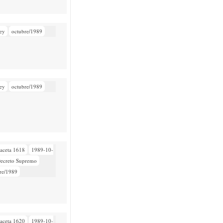
ey
octubre/1989
ey
octubre/1989
aceta 1618
1989-10-
ecreto Supremo
re/1989
aceta 1620
1989-10-