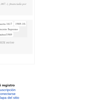
7.-), financiada por
aceta 1617
1989-10-
ecreto Supremo
embre/1989
IETE 00/100
i registro
uscripción
onectarse
apa del sitio