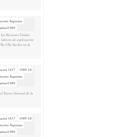
ecreto Supremo
embre/1989
e las Naciones Unidas
 labores de exploración
lla Ulla Suches en la
aceta 1617
1989-10-
ecreto Supremo
embre/1989
 Tesoro General de la
aceta 1617
1989-10-
ecreto Supremo
embre/1989