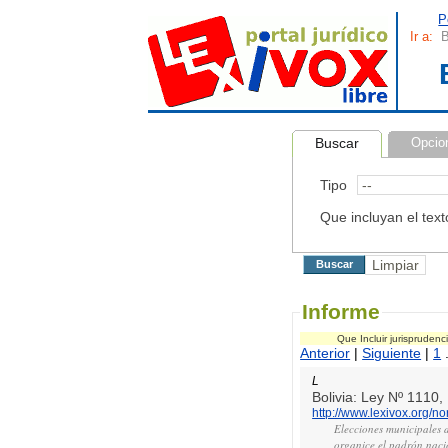
P
Ir a:
B
Buscar
Opcio
Tipo
Que incluyan el text
Informe
Que Incluir jurispruden
Anterior
|
Siguiente
|
1
.
L
Bolivia: Ley Nº 1110
http://www.lexivox.org/n
Elecciones municipales de
organice el padrón naci