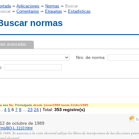
ortada
➠
Aplicaciones
➠
Normas
➠ Buscar
uscar ➠
Comentarios
➠
Etiquetas
➠
Estadísticas
Buscar normas
nes avanzadas
Nro. de norma
o
cia sea
No
; Promulgado
desde 1/ene/1989
hasta 31/dic/1989
..
4
5
6
7
8
...
23
24
| Total:
353 registro(s)
L
, 12 de octubre de 1989
orms/BO-L-1110.html
 1989. Se autoriza a la corte electoral utilizar los libros de inscripciones de las elecciones gener
onal electoral