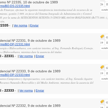
remo Nº 22335, 10 de octubre de 1989
26
D
norms/BO-DS-22335.html
octub
 de Finanzas, efectuar la siguiente transferencia interinstitucional de recursos de su
miento, gestión 1,989, en favor del Sistema Integrado de Administración y Control
O, por la suma de SETECIENTOS SETENTA Y CINCO MIL 00/100 BOLIVIANOS (Bs775.000.-) fi
ción.
22335
-
|
Ver norma
|
Enviar
G
idencial Nº 22331, 9 de octubre de 1989
19
D
norms/BO-DP-22331.html
octub
nergía e Hidrocarburos, con carácter interino, al Ing. Fernando Rodriguéz Cornejo,
 e Hidrocarburos, mientras dure la ausencia del titular.
l
-
22331
-
|
Ver norma
|
Enviar
G
idencial Nº 22333, 9 de octubre de 1989
19
D
norms/BO-DP-22333.html
octub
suntos Campesinos y Agropecuarios, con carácter interino, al Ing. Gerardo Aguirre
 Recursos Naturales Renovables y del Medio Ambiente, mientras dure la ausencia del
l
-
22333
-
|
Ver norma
|
Enviar
G
idencial Nº 22332, 9 de octubre de 1989
19
D