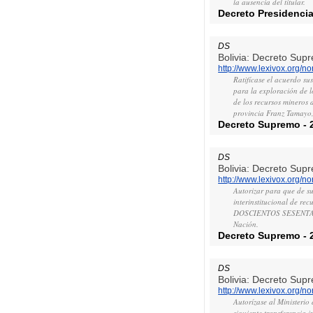
la ausencia del titular.
Decreto Presidencia
DS
Bolivia: Decreto Sup
http://www.lexivox.org/
Ratifícase el acuerdo su
para la exploración de 
de los recursos mineros
provincia Franz Tamayo
Decreto Supremo
-
DS
Bolivia: Decreto Sup
http://www.lexivox.org/
Autorizar para que de su
interinstitucional de re
DOSCIENTOS SESENTA Y 
Nación.
Decreto Supremo
-
DS
Bolivia: Decreto Sup
http://www.lexivox.org/
Autorízase al Ministerio
siguiente transferencia i