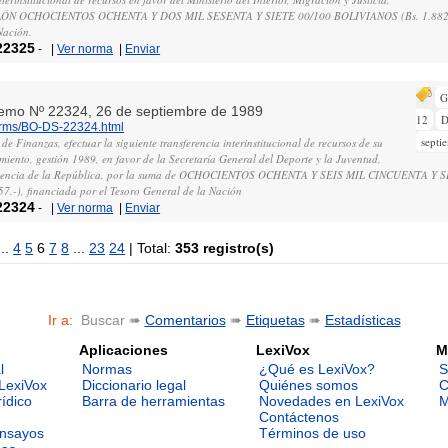
LLÓN OCHOCIENTOS OCHENTA Y DOS MIL SESENTA Y SIETE 00/100 BOLIVIANOS (Bs. 1.882.06
Nación.
22325
-
|
Ver norma
|
Enviar
G
remo Nº 22324, 26 de septiembre de 1989
12
D
norms/BO-DS-22324.html
septi
 de Finanzas, efectuar la siguiente transferencia interinstitucional de recursos de su
iento, gestión 1989, en favor de la Secretaría General del Deporte y la Juventud,
sidencia de la República, por la suma de OCHOCIENTOS OCHENTA Y SEIS MIL CINCUENTA Y S
-), financiada por el Tesoro General de la Nación
22324
-
|
Ver norma
|
Enviar
..
4
5
6
7
8
...
23
24
| Total:
353 registro(s)
Ir a:
Buscar ➠
Comentarios
➠
Etiquetas
➠
Estadísticas
Aplicaciones
LexiVox
M
l
Normas
¿Qué es LexiVox?
S
LexiVox
Diccionario legal
Quiénes somos
C
rídico
Barra de herramientas
Novedades en LexiVox
M
Contáctenos
ensayos
Términos de uso