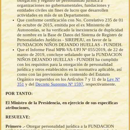
otorgación y registro de personalidad jurídica a
organizaciones no gubernamentales, fundaciones y
entidades civiles sin fines de lucro que desarrollen
actividades en más de un Departamento.
Que conforme certificación con No. Correlativo 235 de 01
de octubre de 2015, emitida por el ex Ministerio de
Autonomías, se ha verificado la inexistencia de duplicidad
de nombre en la Base de Datos del Sistema de Registro de
Personalidades Jurídicas - SIREPEJU, en favor de la
FUNDACION NIÑOS DEJANDO HUELLAS - FUNDEH.
Que el Informe Final MPR-VA-UPJ Nº 055/2019, de 22 de
marzo de 2019, concluye señalando que la FUNDACION
NIÑOS DEJANDO HUELLAS - FUNDEH ha cumplido
con los requisitos para la otorgación de personalidad
jurídica y otros establecidos en la normativa aplicable, así
como con las previsiones de contenido del Estatuto
Orgánico requeridos en los Artículos 7 y 11 de la
Ley Nº
351
y del
Decreto Supremo Nº 1597
, respectivamente.
POR TANTO:
El Ministro de la Presidencia, en ejercicio de sus específicas
atribuciones,
RESUELVE:
Primero .-
Otorgar personalidad jurídica a la FUNDACION