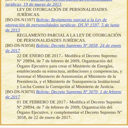
jurídicas, 19 de marzo de 2013
LEY DE OTORGACIÓN DE PERSONALIDADES
JURÍDICAS.
[BO-DS-N1597]
Bolivia: Reglamento parcial a la Ley de
otorgación de personalidades jurídicas, DS Nº 1597, 5 de junio
de 2013
REGLAMENTO PARCIAL A LA LEY DE OTORGACIÓN
DE PERSONALIDADES JURÍDICAS.
[BO-DS-N3058]
Bolivia: Decreto Supremo Nº 3058, 24 de enero
de 2017
22 DE ENERO DE 2017.- Modifica el Decreto Supremo
N° 29894, de 7 de febrero de 2009, Organización del
Órgano Ejecutivo para crear el Ministerio de Energías,
estableciendo su estructura, atribuciones y competencias, y
fusionar el Ministerio de Autonomías al Ministerio de la
Presidencia, y el Ministerio de Transparencia Institucional
y Lucha Contra la Corrupción al Ministerio de Justicia.
[BO-DS-N3070]
Bolivia: Decreto Supremo Nº 3070, 1 de febrero
de 2017
01 DE FEBRERO DE 2017.- Modifica el Decreto Supremo
N° 29894, de 7 de febrero de 2009, Organización del
Órgano Ejecutivo, y complementar el Decreto Supremo N°
3058, de 22 de enero de 2017.