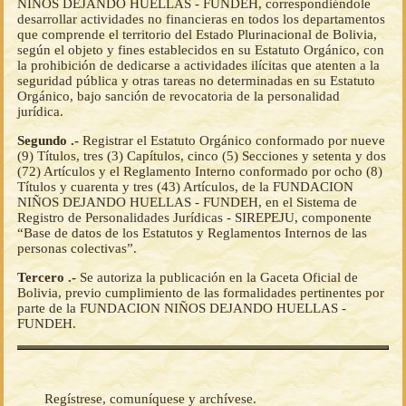
NIÑOS DEJANDO HUELLAS - FUNDEH, correspondiéndole
desarrollar actividades no financieras en todos los departamentos
que comprende el territorio del Estado Plurinacional de Bolivia,
según el objeto y fines establecidos en su Estatuto Orgánico, con
la prohibición de dedicarse a actividades ilícitas que atenten a la
seguridad pública y otras tareas no determinadas en su Estatuto
Orgánico, bajo sanción de revocatoria de la personalidad
jurídica.
Segundo .-
Registrar el Estatuto Orgánico conformado por nueve
(9) Títulos, tres (3) Capítulos, cinco (5) Secciones y setenta y dos
(72) Artículos y el Reglamento Interno conformado por ocho (8)
Títulos y cuarenta y tres (43) Artículos, de la FUNDACION
NIÑOS DEJANDO HUELLAS - FUNDEH, en el Sistema de
Registro de Personalidades Jurídicas - SIREPEJU, componente
“Base de datos de los Estatutos y Reglamentos Internos de las
personas colectivas”.
Tercero .-
Se autoriza la publicación en la Gaceta Oficial de
Bolivia, previo cumplimiento de las formalidades pertinentes por
parte de la FUNDACION NIÑOS DEJANDO HUELLAS -
FUNDEH.
Regístrese, comuníquese y archívese.