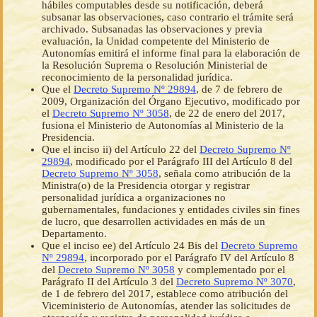
hábiles computables desde su notificación, deberá
subsanar las observaciones, caso contrario el trámite será
archivado. Subsanadas las observaciones y previa
evaluación, la Unidad competente del Ministerio de
Autonomías emitirá el informe final para la elaboración de
la Resolución Suprema o Resolución Ministerial de
reconocimiento de la personalidad jurídica.
Que el
Decreto Supremo Nº 29894
, de 7 de febrero de
2009, Organización del Órgano Ejecutivo, modificado por
el
Decreto Supremo Nº 3058
, de 22 de enero del 2017,
fusiona el Ministerio de Autonomías al Ministerio de la
Presidencia.
Que el inciso ii) del Artículo 22 del
Decreto Supremo Nº
29894
, modificado por el Parágrafo III del Artículo 8 del
Decreto Supremo Nº 3058
, señala como atribución de la
Ministra(o) de la Presidencia otorgar y registrar
personalidad jurídica a organizaciones no
gubernamentales, fundaciones y entidades civiles sin fines
de lucro, que desarrollen actividades en más de un
Departamento.
Que el inciso ee) del Artículo 24 Bis del
Decreto Supremo
Nº 29894
, incorporado por el Parágrafo IV del Artículo 8
del
Decreto Supremo Nº 3058
y complementado por el
Parágrafo II del Artículo 3 del
Decreto Supremo Nº 3070
,
de 1 de febrero del 2017, establece como atribución del
Viceministerio de Autonomías, atender las solicitudes de