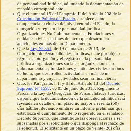
de personalidad Jurídica, adjuntando la documentación de
respaldo correspondiente.
Que el numeral 15 del Parágrafo II del Artículo 298 de la
Constitución Política del Estado
, establece como
competencia exclusiva del nivel central del Estado, la
otorgación y registro de personalidad jurídica a
Organizaciones No Gubernamentales, Fundaciones y
entidades civiles sin fines de lucro que desarrollen
actividades en más de un Departamento.
Que la
Ley Nº 351
, de 19 de marzo de 2013, de
Otorgación de Personalidades Jurídicas, tiene por objeto
regular la otorgación y el registro de la personalidad
jurídica a organizaciones sociales, organizaciones no
gubernamentales, fundaciones y entidades civiles sin fines
de lucro, que desarrollen actividades en más de un
departamento y cuyas actividades sean no financieras.
Que, los Parágrafos I, II y III del Artículo 13 del
Decreto
Supremo Nº 1597
, de 05 de junio de 2013, Reglamento
Parcial a la Ley de Otorgación de Personalidades Jurídicas,
dispone que la documentación de la solicitud admitida será
revisada en detalle en un plazo no mayor a sesenta (60)
días hábiles, debiendo emitirse un informe preliminar que
establezca el cumplimiento de lo requerido en el señalado
Decreto Supremo, que identifique las observaciones a ser
subsanadas por el solicitante o que disponga el rechazo de
la solicitud. El solicitante en un plazo de veinte (20) días