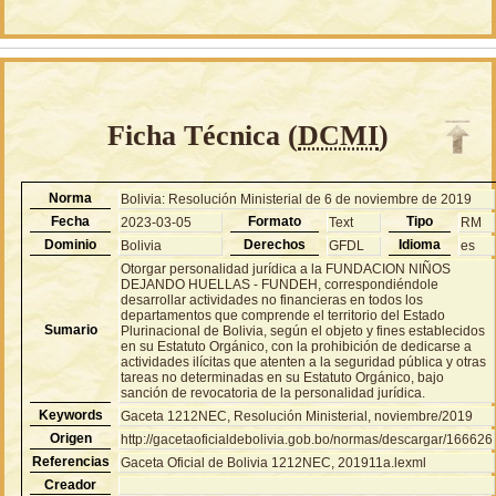
Ficha Técnica (
DCMI
)
Norma
Bolivia: Resolución Ministerial de 6 de noviembre de 2019
Fecha
Formato
Tipo
2023-03-05
Text
RM
Dominio
Derechos
Idioma
Bolivia
GFDL
es
Otorgar personalidad jurídica a la FUNDACION NIÑOS
DEJANDO HUELLAS - FUNDEH, correspondiéndole
desarrollar actividades no financieras en todos los
departamentos que comprende el territorio del Estado
Sumario
Plurinacional de Bolivia, según el objeto y fines establecidos
en su Estatuto Orgánico, con la prohibición de dedicarse a
actividades ilícitas que atenten a la seguridad pública y otras
tareas no determinadas en su Estatuto Orgánico, bajo
sanción de revocatoria de la personalidad jurídica.
Keywords
Gaceta 1212NEC, Resolución Ministerial, noviembre/2019
Origen
http://gacetaoficialdebolivia.gob.bo/normas/descargar/166626
Referencias
Gaceta Oficial de Bolivia 1212NEC, 201911a.lexml
Creador