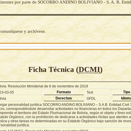
rtinentes por parte de SOCORRO ANDINO BOLIVIANO - S. A. B. Entida
 comuníquese y archívese.
Ficha Técnica (
DCMI
)
livia: Resolución Ministerial de 6 de noviembre de 2019
Formato
Tipo
23-03-05
Text
Derechos
Idiom
ivia
GFDL
orgar personalidad jurídica SOCORRO ANDINO BOLIVIANO – S.A.B. Entidad Civil S
cro, correspondiéndole desarrollar actividades no financieras en todos los Depar
prende el territorio del Estado Plurinacional de Bolivia, según el objeto y fines es
atuto Orgánico, con la prohibición de dedicarse a actividades ilícitas que atenten 
lica y otras tareas no determinadas en su Estatuto Orgánico bajo sanción de revoc
sonalidad jurídica.