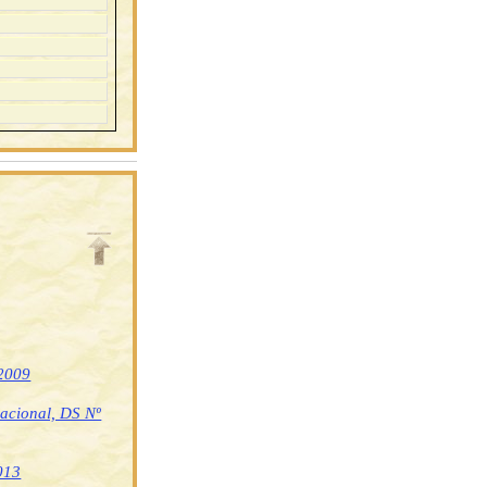
 2009
nacional, DS Nº
013