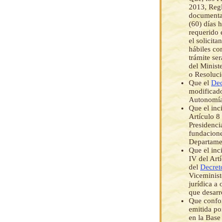
2013, Regl
documentac
(60) días 
requerido 
el solicita
hábiles co
trámite se
del Minist
o Resoluci
Que el
Dec
modificad
Autonomías
Que el inci
Artículo 8
Presidenci
fundacione
Departame
Que el inc
IV del Art
del
Decret
Viceminist
jurídica a
que desarr
Que confor
emitida po
en la Base