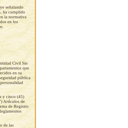
uye señalando
, ha cumplido
 en la normativa
idos en los
e.
idad Civil Sin
epartamentos que
lecidos en su
 seguridad pública
 personalidad
a y cinco (45)
7) Artículos de
ema de Registro
 Reglamentos
o de las