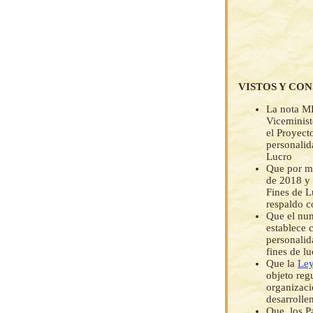
VISTOS Y CO
La nota M
Viceminist
el Proyect
personali
Lucro
Que por me
de 2018 y
Fines de L
respaldo c
Que el num
establece 
personalid
fines de l
Que la
Ley
objeto regu
organizaci
desarrolle
Que, los Pa