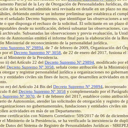
amento Parcial de la Ley de Otorgación de Personalidades Jurídicas, di
ión de la solicitud admitida será revisada en detalle en un plazo no ma
hábiles, debiendo emitirse un informe preliminar que establezca el cump
en el señalado Decreto Supremo, que identifique las observaciones a se
nte o que disponga el rechazo de la solicitud. El solicitante en un plazo d
mputables desde su notificación, deberá subsanar las observaciones, cas
rá archivado. Subsanadas las observaciones y previa evaluación, la Uni
erio de Autonomías emitirá el informe final para la elaboración de la R
ón Ministerial de reconocimiento de la personalidad jurídica.
reto Supremo Nº 29894
, de 7 de febrero de 2009, Organización del Ór
o por el
Decreto Supremo Nº 3058
, de 22 de enero del 2017, fusiona el 
 al Ministerio de la Presidencia.
so ii) del Artículo 22 del
Decreto Supremo Nº 29894
, modificado por el
 del
Decreto Supremo Nº 3058
, señala como atribución de la Ministra(o)
a otorgar y registrar personalidad jurídica a organizaciones no gubernam
s y entidades civiles sin fines de lucro, que desarrollen actividades en
nto.
iso ee) del Artículo 24 Bis del
Decreto Supremo Nº 29894
, incorporado 
ículo 8 del
Decreto Supremo Nº 3058
y complementado por el Parágrafo 
o Supremo Nº 3070
, de 1 de febrero del 2017, establece como atribució
erio de Autonomías, atender las solicitudes de otorgación y registro de 
 organizaciones no gubernamentales, fundaciones y entidades civiles sin 
ollen actividades en más de un Departamento.
me certificación con Número Correlativo: 509/2017 de 06 de diciembr
r el Ministerio de la Presidencia, se ha verificado la inexistencia de du
 de Datos del Sistema de Registro de Personalidades Jurídicas - SIREPEJ