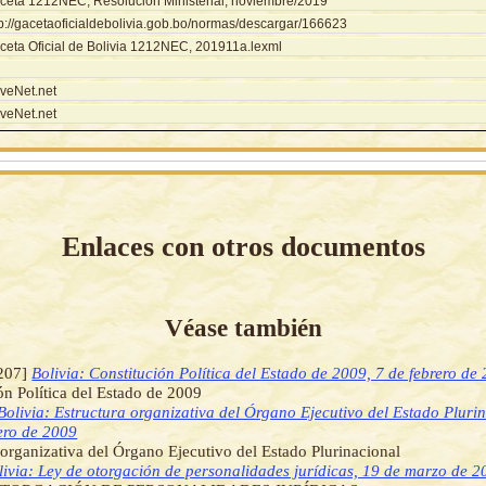
ceta 1212NEC, Resolución Ministerial, noviembre/2019
tp://gacetaoficialdebolivia.gob.bo/normas/descargar/166623
ceta Oficial de Bolivia 1212NEC, 201911a.lexml
veNet.net
veNet.net
Enlaces con otros documentos
Véase también
207]
Bolivia: Constitución Política del Estado de 2009, 7 de febrero de
ón Política del Estado de 2009
Bolivia: Estructura organizativa del Órgano Ejecutivo del Estado Pluri
ero de 2009
 organizativa del Órgano Ejecutivo del Estado Plurinacional
livia: Ley de otorgación de personalidades jurídicas, 19 de marzo de 2