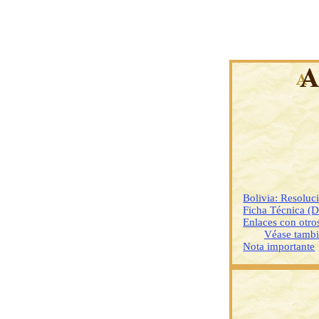
Bolivia: Resoluc
Ficha Técnica (
Enlaces con otr
Véase tamb
Nota importante