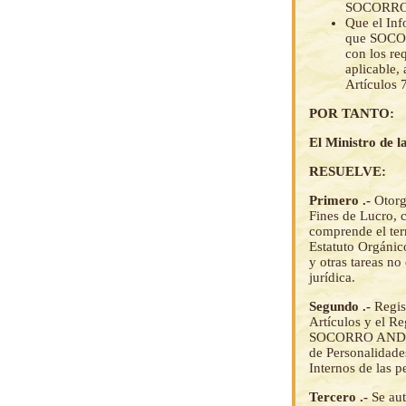
SOCORRO A
Que el In
que SOCOR
con los re
aplicable,
Artículos 
POR TANTO:
El Ministro de la
RESUELVE:
Primero .-
Otorg
Fines de Lucro, 
comprende el terr
Estatuto Orgánico
y otras tareas n
jurídica.
Segundo .-
Regis
Artículos y el Re
SOCORRO ANDINO 
de Personalidade
Internos de las p
Tercero .-
Se aut