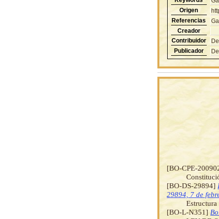
Ga
Origen
ht
Referencias
Ga
Creador
Contribuidor
De
Publicador
De
[BO-CPE-20090
Constituci
[BO-DS-29894]
29894, 7 de febr
Estructura
[BO-L-N351]
Bo