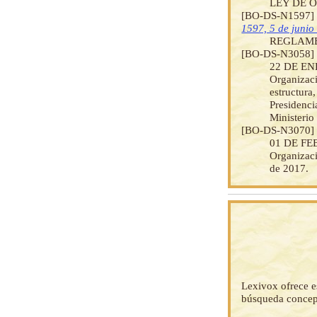
LEY DE 
[BO-DS-N1597
1597, 5 de junio
REGLAME
[BO-DS-N3058
22 DE ENE
Organizaci
estructura
Presidenci
Ministerio 
[BO-DS-N3070
01 DE FEB
Organizac
de 2017.
Lexivox ofrece e
búsqueda concep