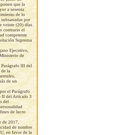
sponen que la
yor a sesenta
limiento de lo
r subsanadas por
e veinte (20) días
o contrario el
dad competente
esolución Suprema
gano Ejecutivo,
Ministerio de
 Parágrafo III del
 de la
entales,
 más de un
por el Parágrafo
II del Artículo 3
n del
personalidad
fines de lucro
e de 2017,
plicidad de nombre
U, en favor de la