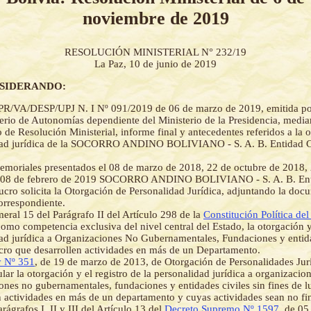
noviembre de 2019
RESOLUCIÓN MINISTERIAL N° 232/19
La Paz, 10 de junio de 2019
NSIDERANDO:
PR/VA/DESP/UPJ N. I Nº 091/2019 de 06 de marzo de 2019, emitida po
erio de Autonomías dependiente del Ministerio de la Presidencia, median
o de Resolución Ministerial, informe final y antecedentes referidos a la 
dad jurídica de la SOCORRO ANDINO BOLIVIANO - S. A. B. Entidad Civ
moriales presentados el 08 de marzo de 2018, 22 de octubre de 2018,
 08 de febrero de 2019 SOCORRO ANDINO BOLIVIANO - S. A. B. Enti
ucro solicita la Otorgación de Personalidad Jurídica, adjuntando la do
orrespondiente.
eral 15 del Parágrafo II del Artículo 298 de la
Constitución Política del
como competencia exclusiva del nivel central del Estado, la otorgación y
ad jurídica a Organizaciones No Gubernamentales, Fundaciones y entida
ucro que desarrollen actividades en más de un Departamento.
 Nº 351
, de 19 de marzo de 2013, de Otorgación de Personalidades Jurí
lar la otorgación y el registro de la personalidad jurídica a organizacion
ones no gubernamentales, fundaciones y entidades civiles sin fines de l
n actividades en más de un departamento y cuyas actividades sean no fi
rágrafos I, II y III del Artículo 13 del
Decreto Supremo Nº 1597
, de 05