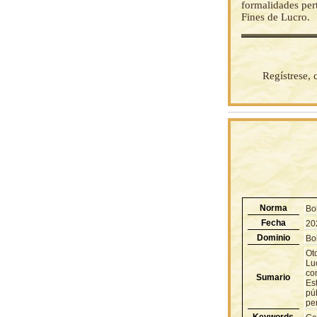
formalidades pe
Fines de Lucro.
Regístrese,
Norma
Bo
Fecha
20
Dominio
Bol
Ot
Lu
com
Sumario
Est
púb
per
Keywords