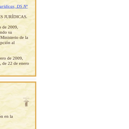
jurídicas, DS Nº
 JURÍDICAS.
o de 2009,
endo su
Ministerio de la
upción al
ero de 2009,
, de 22 de enero
ón en la