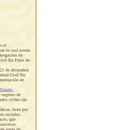
r el
te la cual remite
otorgación de
il Sin Fines de
 21 de diciembre
dad Civil Sin
cumentación de
 Estado
,
 registro de
des civiles sin
dicas, tiene por
es sociales,
ucro, que
nancieras.
 de junio de