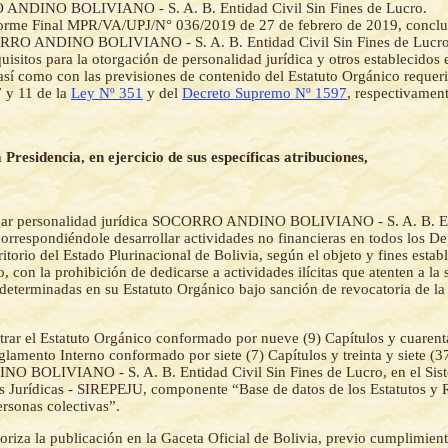
NDINO BOLIVIANO - S. A. B. Entidad Civil Sin Fines de Lucro.
forme Final MPR/VA/UPJ/N° 036/2019 de 27 de febrero de 2019, concl
RO ANDINO BOLIVIANO - S. A. B. Entidad Civil Sin Fines de Lucro
quisitos para la otorgación de personalidad jurídica y otros establecidos
 así como con las previsiones de contenido del Estatuto Orgánico requer
7 y 11 de la
Ley Nº 351
y del
Decreto Supremo Nº 1597
, respectivament
 Presidencia, en ejercicio de sus específicas atribuciones,
ar personalidad jurídica SOCORRO ANDINO BOLIVIANO - S. A. B. Ent
correspondiéndole desarrollar actividades no financieras en todos los D
itorio del Estado Plurinacional de Bolivia, según el objeto y fines estab
, con la prohibición de dedicarse a actividades ilícitas que atenten a la
o determinadas en su Estatuto Orgánico bajo sanción de revocatoria de la
trar el Estatuto Orgánico conformado por nueve (9) Capítulos y cuarent
glamento Interno conformado por siete (7) Capítulos y treinta y siete (3
BOLIVIANO - S. A. B. Entidad Civil Sin Fines de Lucro, en el Sist
s Jurídicas - SIREPEJU, componente “Base de datos de los Estatutos y
ersonas colectivas”.
oriza la publicación en la Gaceta Oficial de Bolivia, previo cumplimient