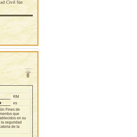
d Civil Sin
RM
a
es
in Fines de
tamentos que
tablecidos en su
a la seguridad
atoria de la