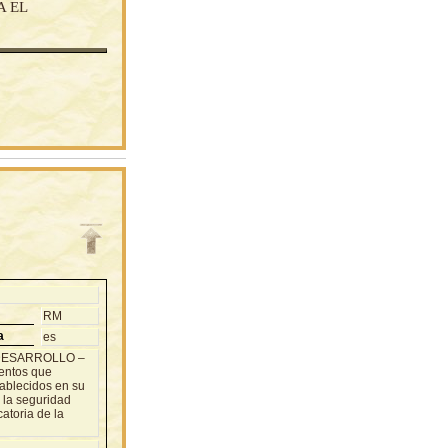
A EL
RM
a
es
L DESARROLLO –
mentos que
tablecidos en su
a la seguridad
atoria de la