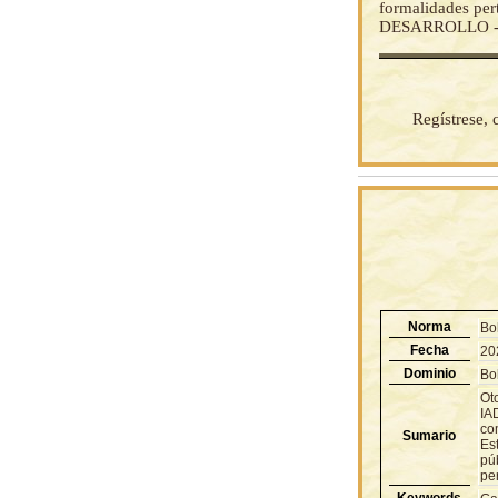
formalidades p
DESARROLLO -
Regístrese,
Norma
Bo
Fecha
20
Dominio
Bol
Ot
IA
com
Sumario
Est
púb
per
Keywords