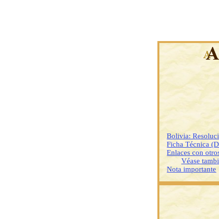
Bolivia: Resoluc
Ficha Técnica (
Enlaces con otr
Véase tamb
Nota importante