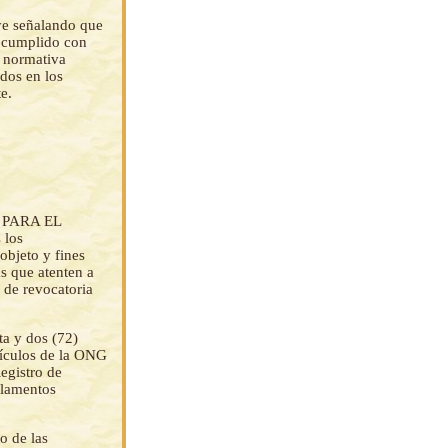
e señalando que
umplido con
a normativa
idos en los
e.
N PARA EL
 los
objeto y fines
as que atenten a
 de revocatoria
ta y dos (72)
tículos de la ONG
gistro de
glamentos
o de las