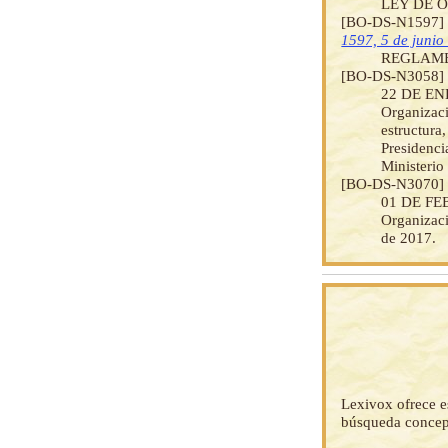
LEY DE 
[BO-DS-N1597
1597, 5 de junio
REGLAME
[BO-DS-N3058
22 DE ENE
Organizaci
estructura
Presidenci
Ministerio 
[BO-DS-N3070
01 DE FEB
Organizac
de 2017.
Lexivox ofrece e
búsqueda concep