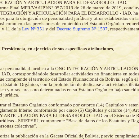
EGRACIÓN Y ARTICULACIÓN PARA EL DESARROLLO - IAD.
forme Final MPR/VA/UPJ/N° 057/2019 de 26 de marzo de 2019, concluy
NTEGRACIÓN Y ARTICULACIÓN PARA EL DESARROLLO - IAD, ha c
itos para la otorgación de personalidad jurídica y otros establecidos en l
 así como con las previsiones de contenido del Estatuto Orgánico requer
7 y 11 de la
Ley Nº 351
y del
Decreto Supremo Nº 1597
, respectivament
 Presidencia, en ejercicio de sus específicas atribuciones,
gar personalidad jurídica a la ONG INTEGRACIÓN Y ARTICULACIÓ
, correspondiéndole desarrollar actividades no financieras en todos
 comprende el territorio del Estado Plurinacional de Bolivia, según el 
u Estatuto Orgánico, con la prohibición de dedicarse a actividades ilícit
ica y otras tareas no determinadas en su Estatuto Orgánico bajo sanción
d jurídica.
trar el Estatuto Orgánico conformado por catorce (14) Capítulos y seten
eglamento Interno conformado por cinco (5) Capítulos y catorce (14) Ar
 ARTICULACIÓN PARA EL DESARROLLO - IAD en el Sistema de Re
urídicas - SIREPEJU, componente “Base de datos de los Estatutos y Re
ersonas colectivas”.
oriza la publicación en la Gaceta Oficial de Bolivia, previo cumplimient