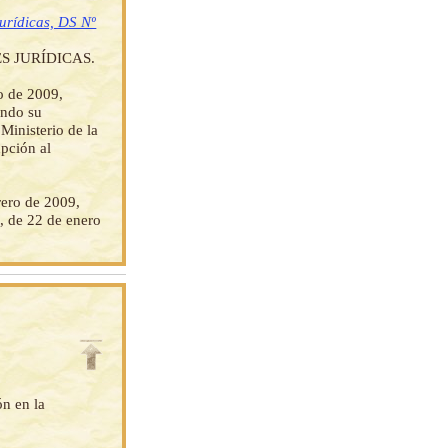
jurídicas, DS Nº
 JURÍDICAS.
o de 2009,
endo su
Ministerio de la
upción al
ero de 2009,
, de 22 de enero
ón en la