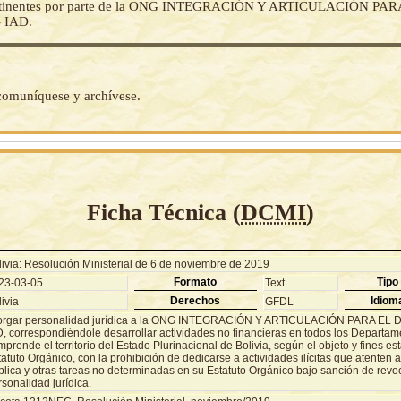
ertinentes por parte de la ONG INTEGRACIÓN Y ARTICULACIÓN PAR
 IAD.
 comuníquese y archívese.
Ficha Técnica (
DCMI
)
livia: Resolución Ministerial de 6 de noviembre de 2019
Formato
Tipo
23-03-05
Text
Derechos
Idiom
ivia
GFDL
orgar personalidad jurídica a la ONG INTEGRACIÓN Y ARTICULACIÓN PARA E
D, correspondiéndole desarrollar actividades no financieras en todos los Departa
prende el territorio del Estado Plurinacional de Bolivia, según el objeto y fines es
atuto Orgánico, con la prohibición de dedicarse a actividades ilícitas que atenten 
lica y otras tareas no determinadas en su Estatuto Orgánico bajo sanción de revoc
sonalidad jurídica.