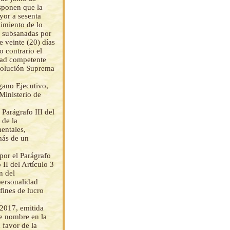
sponen que la
yor a sesenta
limiento de lo
r subsanadas por
e veinte (20) días
o contrario el
dad competente
esolución Suprema
gano Ejecutivo,
Ministerio de
 Parágrafo III del
 de la
entales,
 más de un
por el Parágrafo
II del Artículo 3
n del
personalidad
fines de lucro
 2017, emitida
de nombre en la
 favor de la