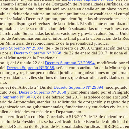
amento Parcial de la Ley de Otorgación de Personalidades Jurídicas, di
ión de la solicitud admitida será revisada en detalle en un plazo no ma
hábiles, debiendo emitirse un informe preliminar que establezca el cump
en el señalado Decreto Supremo, que identifique las observaciones a se
nte o que disponga el rechazo de la solicitud. El solicitante en un plazo d
mputables desde su notificación, deberá subsanar las observaciones, cas
rá archivado. Subsanadas las observaciones y previa evaluación, la Uni
erio de Autonomías emitirá el informe final para la elaboración de la R
ón Ministerial de reconocimiento de la personalidad jurídica.
reto Supremo Nº 29894
, de 7 de febrero de 2009, Organización del Ór
o por el
Decreto Supremo Nº 3058
, de 22 de enero del 2017, fusiona el 
 al Ministerio de la Presidencia.
so ii) del Artículo 22 del
Decreto Supremo Nº 29894
, modificado por el
 del
Decreto Supremo Nº 3058
, señala como atribución de la Ministra(o)
a otorgar y registrar personalidad jurídica a organizaciones no gubernam
s y entidades civiles sin fines de lucro, que desarrollen actividades en
nto.
iso ee) del Artículo 24 Bis del
Decreto Supremo Nº 29894
, incorporado 
ículo 8 del
Decreto Supremo Nº 3058
y complementado por el Parágrafo 
o Supremo Nº 3070
, de 1 de febrero del 2017, establece como atribució
erio de Autonomías, atender las solicitudes de otorgación y registro de 
 organizaciones no gubernamentales, fundaciones y entidades civiles sin 
ollen actividades en más de un Departamento.
me certificación con No. Correlativo: 513/2017 de 13 de diciembre de
isterio de la Presidencia, se ha verificado la inexistencia de duplicidad 
tos del Sistema de Registro de Personalidades Jurídicas - SIREPEJU, en