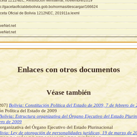
ceta 1212NEC, Resolución Ministerial, noviembre/2019
tp://gacetaoficialdebolivia.gob.bo/normas/descargar/166624
ceta Oficial de Bolivia 1212NEC, 201911a.lexml
veNet.net
veNet.net
Enlaces con otros documentos
Véase también
207]
Bolivia: Constitución Política del Estado de 2009, 7 de febrero de
ón Política del Estado de 2009
Bolivia: Estructura organizativa del Órgano Ejecutivo del Estado Pluri
ero de 2009
 organizativa del Órgano Ejecutivo del Estado Plurinacional
livia: Ley de otorgación de personalidades jurídicas, 19 de marzo de 2