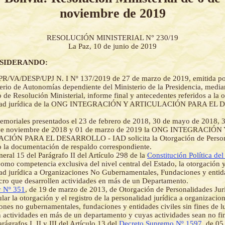
noviembre de 2019
RESOLUCIÓN MINISTERIAL N° 230/19
La Paz, 10 de junio de 2019
NSIDERANDO:
PR/VA/DESP/UPJ N. I Nº 137/2019 de 27 de marzo de 2019, emitida po
erio de Autonomías dependiente del Ministerio de la Presidencia, median
o de Resolución Ministerial, informe final y antecedentes referidos a la 
idad jurídica de la ONG INTEGRACIÓN Y ARTICULACIÓN PARA EL
moriales presentados el 23 de febrero de 2018, 30 de mayo de 2018, 3
de noviembre de 2018 y 01 de marzo de 2019 la ONG INTEGRACIÓN 
IÓN PARA EL DESARROLLO - IAD solicita la Otorgación de Personal
 la documentación de respaldo correspondiente.
eral 15 del Parágrafo II del Artículo 298 de la
Constitución Política del
como competencia exclusiva del nivel central del Estado, la otorgación y
ad jurídica a Organizaciones No Gubernamentales, Fundaciones y entida
ucro que desarrollen actividades en más de un Departamento.
 Nº 351
, de 19 de marzo de 2013, de Otorgación de Personalidades Jurí
lar la otorgación y el registro de la personalidad jurídica a organizacion
ones no gubernamentales, fundaciones y entidades civiles sin fines de l
n actividades en más de un departamento y cuyas actividades sean no fi
rágrafos I, II y III del Artículo 13 del
Decreto Supremo Nº 1597
, de 05