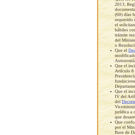
2013, Regl
documentac
(60) días 
requerido 
el solicita
hábiles co
trámite se
del Minist
o Resoluci
Que el
Dec
modificad
Autonomías
Que el inci
Artículo 8
Presidenci
fundacione
Departame
Que el inc
IV del Art
del
Decret
Viceminist
jurídica a
que desarr
Que confor
por el Min
Base de Da