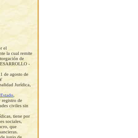
r el
te la cual remite
otorgación de
 DESARROLLO -
1 de agosto de
Y
idad Jurídica,
 Estado
,
 registro de
des civiles sin
dicas, tiene por
es sociales,
ucro, que
nancieras.
 de junio de