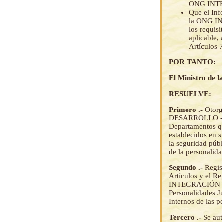
ONG INT
Que el In
la ONG I
los requis
aplicable,
Artículos 
POR TANTO:
El Ministro de la
RESUELVE:
Primero .-
Otor
DESARROLLO - IAD
Departamentos que
establecidos en s
la seguridad públ
de la personalida
Segundo .-
Regis
Artículos y el R
INTEGRACIÓN Y
Personalidades J
Internos de las p
Tercero .-
Se aut