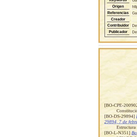
Ga
Origen
ht
Referencias
Ga
Creador
Contribuidor
De
Publicador
De
[BO-CPE-20090
Constituci
[BO-DS-29894]
29894, 7 de febr
Estructura
[BO-L-N351]
Bo