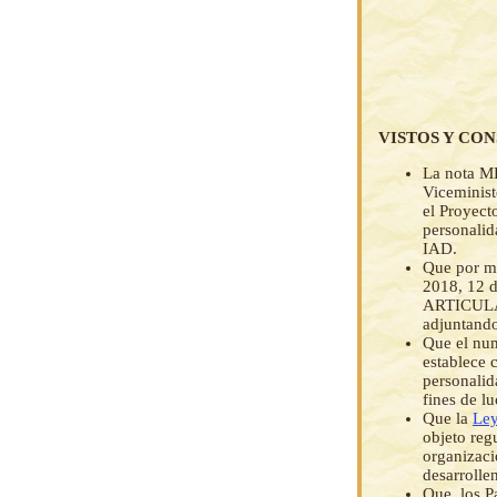
VISTOS Y CO
La nota M
Viceminist
el Proyect
personal
IAD.
Que por me
2018, 12 
ARTICULAC
adjuntando
Que el num
establece 
personalid
fines de l
Que la
Ley
objeto regu
organizaci
desarrolle
Que, los Pa