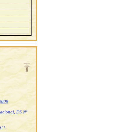
 2009
nacional, DS Nº
013