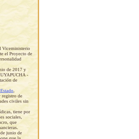
 Viceministerio
te el Proyecto de
personalidad
nio de 2017 y
 URUYAPUCHA -
tación de
 Estado
,
 registro de
des civiles sin
dicas, tiene por
es sociales,
ucro, que
nancieras.
 de junio de
pone que la