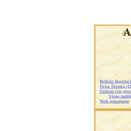
Bolivia: Resoluc
Ficha Técnica (
Enlaces con otr
Véase tamb
Nota importante