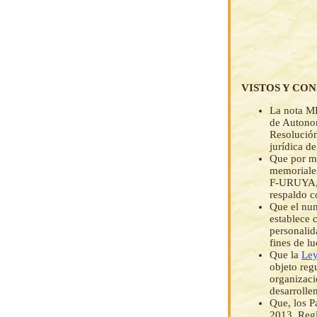
VISTOS Y CO
La nota MP
de Autonom
Resolución
jurídica
Que por me
memoriale
F-URUYA, s
respaldo c
Que el num
establece 
personalid
fines de l
Que la
Ley
objeto regu
organizaci
desarrolle
Que, los Pa
2013, Regl