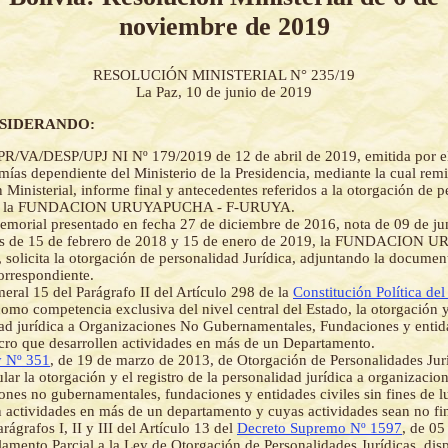
noviembre de 2019
RESOLUCIÓN MINISTERIAL N° 235/19
La Paz, 10 de junio de 2019
NSIDERANDO:
R/VA/DESP/UPJ NI Nº 179/2019 de 12 de abril de 2019, emitida por el
ías dependiente del Ministerio de la Presidencia, mediante la cual remi
 Ministerial, informe final y antecedentes referidos a la otorgación de 
 de la FUNDACION URUYAPUCHA - F-URUYA.
morial presentado en fecha 27 de diciembre de 2016, nota de 09 de ju
s de 15 de febrero de 2018 y 15 de enero de 2019, la FUNDACION
olicita la otorgación de personalidad Jurídica, adjuntando la documen
orrespondiente.
eral 15 del Parágrafo II del Artículo 298 de la
Constitución Política del
como competencia exclusiva del nivel central del Estado, la otorgación y
ad jurídica a Organizaciones No Gubernamentales, Fundaciones y entida
ucro que desarrollen actividades en más de un Departamento.
 Nº 351
, de 19 de marzo de 2013, de Otorgación de Personalidades Jurí
lar la otorgación y el registro de la personalidad jurídica a organizacion
ones no gubernamentales, fundaciones y entidades civiles sin fines de l
n actividades en más de un departamento y cuyas actividades sean no fi
rágrafos I, II y III del Artículo 13 del
Decreto Supremo Nº 1597
, de 05
amento Parcial a la Ley de Otorgación de Personalidades Jurídicas, dis