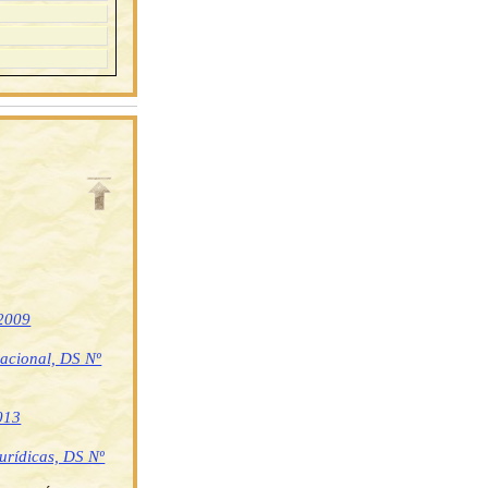
 2009
nacional, DS Nº
013
jurídicas, DS Nº