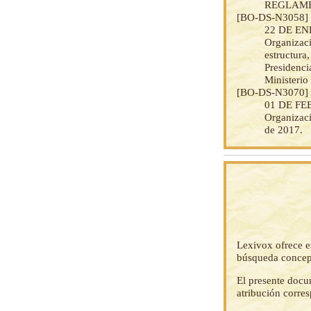
REGLAME
[BO-DS-N3058
22 DE ENE
Organizaci
estructura
Presidenci
Ministerio 
[BO-DS-N3070
01 DE FEB
Organizac
de 2017.
Lexivox ofrece e
búsqueda concep
El presente docu
atribución corre