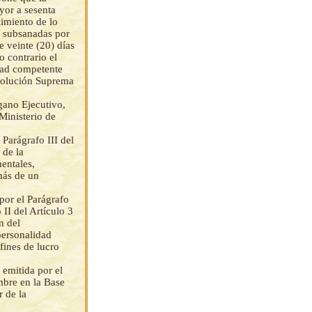
yor a sesenta
limiento de lo
r subsanadas por
e veinte (20) días
o contrario el
dad competente
esolución Suprema
gano Ejecutivo,
Ministerio de
 Parágrafo III del
 de la
entales,
 más de un
por el Parágrafo
II del Artículo 3
n del
personalidad
fines de lucro
emitida por el
mbre en la Base
 de la