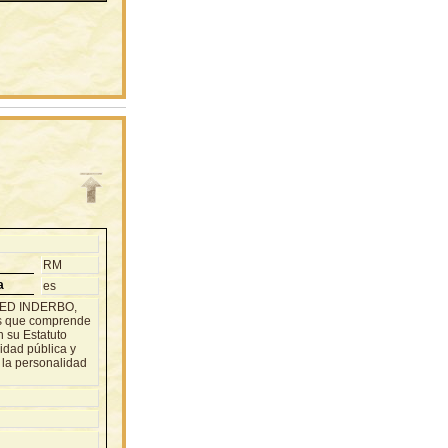
RM
a
es
 RED INDERBO,
os que comprende
n su Estatuto
ridad pública y
 la personalidad