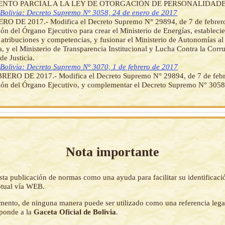
NTO PARCIAL A LA LEY DE OTORGACIÓN DE PERSONALIDADES
]
Bolivia: Decreto Supremo Nº 3058, 24 de enero de 2017
RO DE 2017.- Modifica el Decreto Supremo N° 29894, de 7 de febrer
ón del Órgano Ejecutivo para crear el Ministerio de Energías, estableci
, atribuciones y competencias, y fusionar el Ministerio de Autonomías al 
a, y el Ministerio de Transparencia Institucional y Lucha Contra la Corr
de Justicia.
]
Bolivia: Decreto Supremo Nº 3070, 1 de febrero de 2017
RERO DE 2017.- Modifica el Decreto Supremo N° 29894, de 7 de febr
ión del Órgano Ejecutivo, y complementar el Decreto Supremo N° 3058
Nota importante
sta publicación de normas como una ayuda para facilitar su identificaci
tual vía WEB.
mento, de ninguna manera puede ser utilizado como una referencia lega
sponde a la
Gaceta Oficial de Bolivia
.