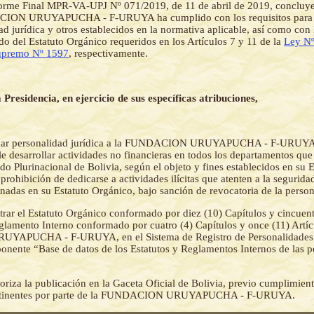
forme Final MPR-VA-UPJ Nº 071/2019, de 11 de abril de 2019, concluy
ION URUYAPUCHA - F-URUYA ha cumplido con los requisitos para l
ad jurídica y otros establecidos en la normativa aplicable, así como con 
do del Estatuto Orgánico requeridos en los Artículos 7 y 11 de la
Ley N
upremo Nº 1597
, respectivamente.
 Presidencia, en ejercicio de sus específicas atribuciones,
gar personalidad jurídica a la FUNDACION URUYAPUCHA - F-URUYA
e desarrollar actividades no financieras en todos los departamentos qu
tado Plurinacional de Bolivia, según el objeto y fines establecidos en su E
prohibición de dedicarse a actividades ilícitas que atenten a la segurida
nadas en su Estatuto Orgánico, bajo sanción de revocatoria de la person
trar el Estatuto Orgánico conformado por diez (10) Capítulos y cincuen
eglamento Interno conformado por cuatro (4) Capítulos y once (11) Artícu
APUCHA - F-URUYA, en el Sistema de Registro de Personalidades J
ente “Base de datos de los Estatutos y Reglamentos Internos de las p
oriza la publicación en la Gaceta Oficial de Bolivia, previo cumplimient
ertinentes por parte de la FUNDACION URUYAPUCHA - F-URUYA.