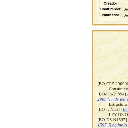
Creador
Contribuidor
De
Publicador
De
[BO-CPE-20090
Constituci
[BO-DS-29894]
29894, 7 de febr
Estructura
[BO-L-N351]
Bo
LEY DE 
[BO-DS-N1597
1597, 5 de junio