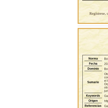
Regístrese,
Norma
Bo
Fecha
20
Dominio
Bol
Ot
co
el 
Sumario
Org
ot
jur
Keywords
Ga
Origen
ht
Referencias
Ga