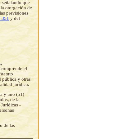
e señalando que
a otorgación de
las previsiones
º 351
y del
,
e comprende el
statuto
d pública y otras
alidad jurídica.
ta y uno (51)
los, de la
urídicas -
ersonas
o de las