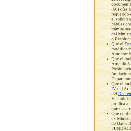
documentac
(60) días 
requerido 
el solicita
hábiles co
trámite se
del Minist
o Resoluci
Que el
Dec
modificad
Autonomías
Que el inci
Artículo 8
Presidenci
fundacione
Departame
Que el inc
IV del Art
del
Decret
Viceminist
jurídica a
que desarr
Que confor
ex Ministe
de Datos d
FUNDACI