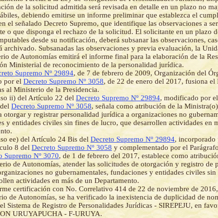
ión de la solicitud admitida será revisada en detalle en un plazo no ma
hábiles, debiendo emitirse un informe preliminar que establezca el cump
en el señalado Decreto Supremo, que identifique las observaciones a se
nte o que disponga el rechazo de la solicitud. El solicitante en un plazo d
mputables desde su notificación, deberá subsanar las observaciones, cas
rá archivado. Subsanadas las observaciones y previa evaluación, la Uni
erio de Autonomías emitirá el informe final para la elaboración de la R
ón Ministerial de reconocimiento de la personalidad jurídica.
reto Supremo Nº 29894
, de 7 de febrero de 2009, Organización del Ór
o por el
Decreto Supremo Nº 3058
, de 22 de enero del 2017, fusiona el 
 al Ministerio de la Presidencia.
so ii) del Artículo 22 del
Decreto Supremo Nº 29894
, modificado por el
 del
Decreto Supremo Nº 3058
, señala como atribución de la Ministra(o)
a otorgar y registrar personalidad jurídica a organizaciones no gubernam
s y entidades civiles sin fines de lucro, que desarrollen actividades en
nto.
iso ee) del Artículo 24 Bis del
Decreto Supremo Nº 29894
, incorporado 
ículo 8 del
Decreto Supremo Nº 3058
y complementado por el Parágrafo 
o Supremo Nº 3070
, de 1 de febrero del 2017, establece como atribució
erio de Autonomías, atender las solicitudes de otorgación y registro de 
 organizaciones no gubernamentales, fundaciones y entidades civiles sin 
ollen actividades en más de un Departamento.
me certificación con No. Correlativo 414 de 22 de noviembre de 2016, 
rio de Autonomías, se ha verificado la inexistencia de duplicidad de no
el Sistema de Registro de Personalidades Jurídicas - SIREPEJU, en favor
ON URUYAPUCHA - F-URUYA.