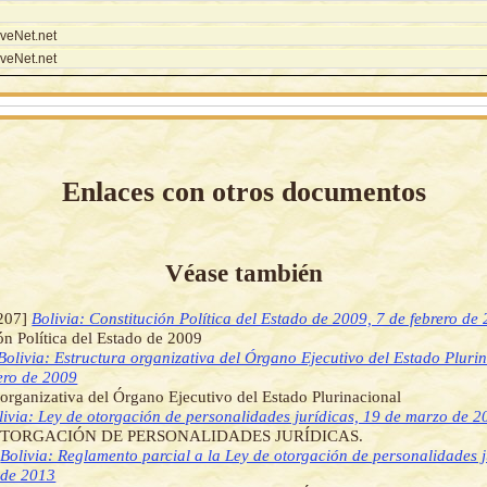
veNet.net
veNet.net
Enlaces con otros documentos
Véase también
207]
Bolivia: Constitución Política del Estado de 2009, 7 de febrero de
ón Política del Estado de 2009
Bolivia: Estructura organizativa del Órgano Ejecutivo del Estado Pluri
ero de 2009
 organizativa del Órgano Ejecutivo del Estado Plurinacional
livia: Ley de otorgación de personalidades jurídicas, 19 de marzo de 2
OTORGACIÓN DE PERSONALIDADES JURÍDICAS.
]
Bolivia: Reglamento parcial a la Ley de otorgación de personalidades 
 de 2013