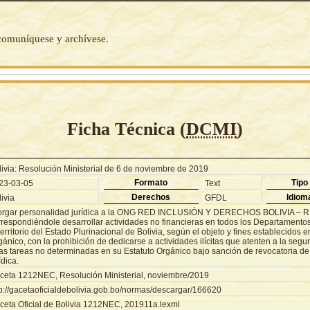
 comuníquese y archívese.
Ficha Técnica (
DCMI
)
livia: Resolución Ministerial de 6 de noviembre de 2019
Formato
Tipo
23-03-05
Text
Derechos
Idiom
ivia
GFDL
orgar personalidad jurídica a la ONG RED INCLUSIÓN Y DERECHOS BOLIVIA –
rrespondiéndole desarrollar actividades no financieras en todos los Departament
territorio del Estado Plurinacional de Bolivia, según el objeto y fines establecidos e
ánico, con la prohibición de dedicarse a actividades ilícitas que atenten a la segu
ras tareas no determinadas en su Estatuto Orgánico bajo sanción de revocatoria de
ídica.
ceta 1212NEC, Resolución Ministerial, noviembre/2019
tp://gacetaoficialdebolivia.gob.bo/normas/descargar/166620
ceta Oficial de Bolivia 1212NEC, 201911a.lexml