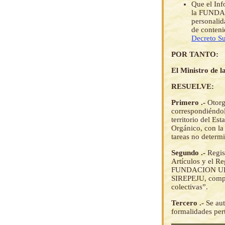
Que el In
la FUNDAC
personalid
de conteni
Decreto S
POR TANTO:
El Ministro de la
RESUELVE:
Primero .-
Otor
correspondiéndol
territorio del Es
Orgánico, con la 
tareas no determi
Segundo .-
Regis
Artículos y el R
FUNDACION URUY
SIREPEJU, compon
colectivas”.
Tercero .-
Se aut
formalidades p