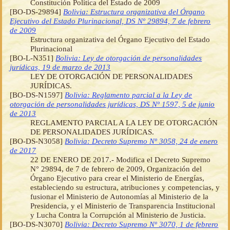
Constitución Política del Estado de 2009
[BO-DS-29894]
Bolivia: Estructura organizativa del Órgano
Ejecutivo del Estado Plurinacional, DS Nº 29894, 7 de febrero
de 2009
Estructura organizativa del Órgano Ejecutivo del Estado
Plurinacional
[BO-L-N351]
Bolivia: Ley de otorgación de personalidades
jurídicas, 19 de marzo de 2013
LEY DE OTORGACIÓN DE PERSONALIDADES
JURÍDICAS.
[BO-DS-N1597]
Bolivia: Reglamento parcial a la Ley de
otorgación de personalidades jurídicas, DS Nº 1597, 5 de junio
de 2013
REGLAMENTO PARCIAL A LA LEY DE OTORGACIÓN
DE PERSONALIDADES JURÍDICAS.
[BO-DS-N3058]
Bolivia: Decreto Supremo Nº 3058, 24 de enero
de 2017
22 DE ENERO DE 2017.- Modifica el Decreto Supremo
N° 29894, de 7 de febrero de 2009, Organización del
Órgano Ejecutivo para crear el Ministerio de Energías,
estableciendo su estructura, atribuciones y competencias, y
fusionar el Ministerio de Autonomías al Ministerio de la
Presidencia, y el Ministerio de Transparencia Institucional
y Lucha Contra la Corrupción al Ministerio de Justicia.
[BO-DS-N3070]
Bolivia: Decreto Supremo Nº 3070, 1 de febrero