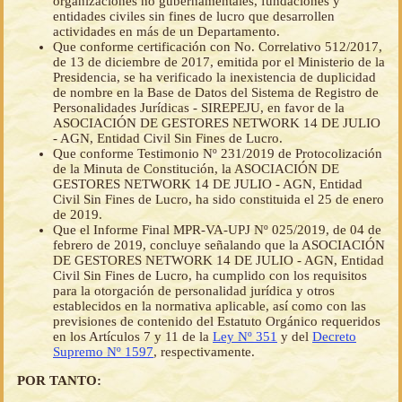
organizaciones no gubernamentales, fundaciones y
entidades civiles sin fines de lucro que desarrollen
actividades en más de un Departamento.
Que conforme certificación con No. Correlativo 512/2017,
de 13 de diciembre de 2017, emitida por el Ministerio de la
Presidencia, se ha verificado la inexistencia de duplicidad
de nombre en la Base de Datos del Sistema de Registro de
Personalidades Jurídicas - SIREPEJU, en favor de la
ASOCIACIÓN DE GESTORES NETWORK 14 DE JULIO
- AGN, Entidad Civil Sin Fines de Lucro.
Que conforme Testimonio Nº 231/2019 de Protocolización
de la Minuta de Constitución, la ASOCIACIÓN DE
GESTORES NETWORK 14 DE JULIO - AGN, Entidad
Civil Sin Fines de Lucro, ha sido constituida el 25 de enero
de 2019.
Que el Informe Final MPR-VA-UPJ Nº 025/2019, de 04 de
febrero de 2019, concluye señalando que la ASOCIACIÓN
DE GESTORES NETWORK 14 DE JULIO - AGN, Entidad
Civil Sin Fines de Lucro, ha cumplido con los requisitos
para la otorgación de personalidad jurídica y otros
establecidos en la normativa aplicable, así como con las
previsiones de contenido del Estatuto Orgánico requeridos
en los Artículos 7 y 11 de la
Ley Nº 351
y del
Decreto
Supremo Nº 1597
, respectivamente.
POR TANTO: