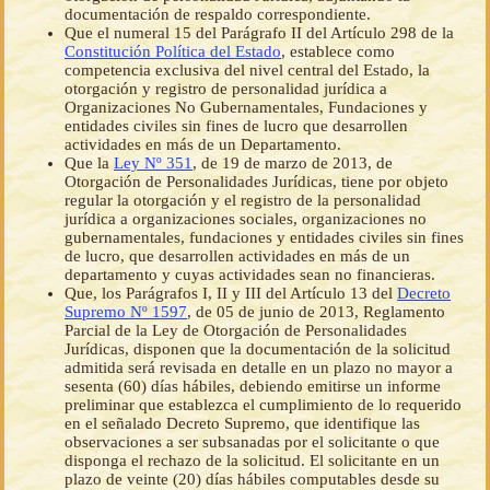
documentación de respaldo correspondiente.
Que el numeral 15 del Parágrafo II del Artículo 298 de la
Constitución Política del Estado
, establece como
competencia exclusiva del nivel central del Estado, la
otorgación y registro de personalidad jurídica a
Organizaciones No Gubernamentales, Fundaciones y
entidades civiles sin fines de lucro que desarrollen
actividades en más de un Departamento.
Que la
Ley Nº 351
, de 19 de marzo de 2013, de
Otorgación de Personalidades Jurídicas, tiene por objeto
regular la otorgación y el registro de la personalidad
jurídica a organizaciones sociales, organizaciones no
gubernamentales, fundaciones y entidades civiles sin fines
de lucro, que desarrollen actividades en más de un
departamento y cuyas actividades sean no financieras.
Que, los Parágrafos I, II y III del Artículo 13 del
Decreto
Supremo Nº 1597
, de 05 de junio de 2013, Reglamento
Parcial de la Ley de Otorgación de Personalidades
Jurídicas, disponen que la documentación de la solicitud
admitida será revisada en detalle en un plazo no mayor a
sesenta (60) días hábiles, debiendo emitirse un informe
preliminar que establezca el cumplimiento de lo requerido
en el señalado Decreto Supremo, que identifique las
observaciones a ser subsanadas por el solicitante o que
disponga el rechazo de la solicitud. El solicitante en un
plazo de veinte (20) días hábiles computables desde su