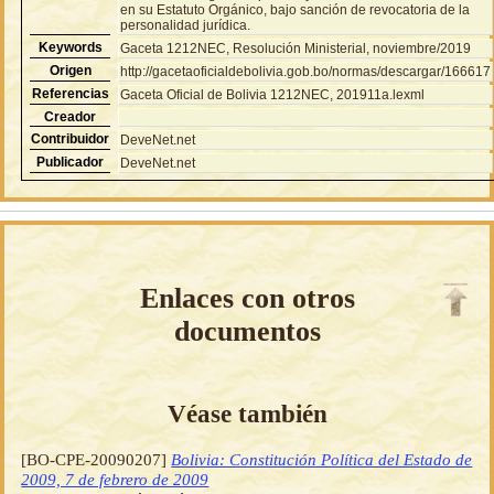
en su Estatuto Orgánico, bajo sanción de revocatoria de la
personalidad jurídica.
Keywords
Gaceta 1212NEC, Resolución Ministerial, noviembre/2019
Origen
http://gacetaoficialdebolivia.gob.bo/normas/descargar/166617
Referencias
Gaceta Oficial de Bolivia 1212NEC, 201911a.lexml
Creador
Contribuidor
DeveNet.net
Publicador
DeveNet.net
Enlaces con otros
documentos
Véase también
[BO-CPE-20090207]
Bolivia: Constitución Política del Estado de
2009, 7 de febrero de 2009