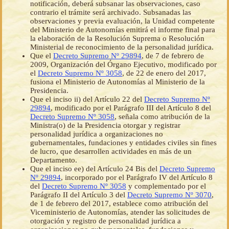
notificación, deberá subsanar las observaciones, caso
contrario el trámite será archivado. Subsanadas las
observaciones y previa evaluación, la Unidad competente
del Ministerio de Autonomías emitirá el informe final para
la elaboración de la Resolución Suprema o Resolución
Ministerial de reconocimiento de la personalidad jurídica.
Que el
Decreto Supremo Nº 29894
, de 7 de febrero de
2009, Organización del Órgano Ejecutivo, modificado por
el
Decreto Supremo Nº 3058
, de 22 de enero del 2017,
fusiona el Ministerio de Autonomías al Ministerio de la
Presidencia.
Que el inciso ii) del Artículo 22 del
Decreto Supremo Nº
29894
, modificado por el Parágrafo III del Artículo 8 del
Decreto Supremo Nº 3058
, señala como atribución de la
Ministra(o) de la Presidencia otorgar y registrar
personalidad jurídica a organizaciones no
gubernamentales, fundaciones y entidades civiles sin fines
de lucro, que desarrollen actividades en más de un
Departamento.
Que el inciso ee) del Artículo 24 Bis del
Decreto Supremo
Nº 29894
, incorporado por el Parágrafo IV del Artículo 8
del
Decreto Supremo Nº 3058
y complementado por el
Parágrafo II del Artículo 3 del
Decreto Supremo Nº 3070
,
de 1 de febrero del 2017, establece como atribución del
Viceministerio de Autonomías, atender las solicitudes de
otorgación y registro de personalidad jurídica a