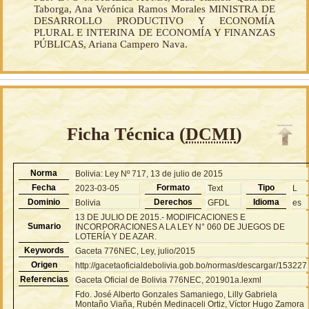
Taborga, Ana Verónica Ramos Morales MINISTRA DE
DESARROLLO PRODUCTIVO Y ECONOMÍA
PLURAL E INTERINA DE ECONOMÍA Y FINANZAS
PÚBLICAS, Ariana Campero Nava.
Ficha Técnica (
DCMI
)
Norma
Bolivia: Ley Nº 717, 13 de julio de 2015
Fecha
Formato
Tipo
2023-03-05
Text
L
Dominio
Derechos
Idioma
Bolivia
GFDL
es
13 DE JULIO DE 2015.- MODIFICACIONES E
Sumario
INCORPORACIONES A LA LEY N° 060 DE JUEGOS DE
LOTERÍA Y DE AZAR.
Keywords
Gaceta 776NEC, Ley, julio/2015
Origen
http://gacetaoficialdebolivia.gob.bo/normas/descargar/153227
Referencias
Gaceta Oficial de Bolivia 776NEC, 201901a.lexml
Fdo. José Alberto Gonzales Samaniego, Lilly Gabriela
Montaño Viaña, Rubén Medinaceli Ortiz, Víctor Hugo Zamora