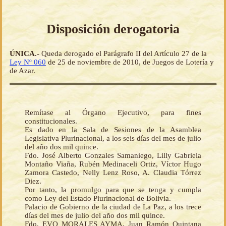
Disposición derogatoria
ÚNICA.-
Queda derogado el Parágrafo II del Artículo 27 de la
Ley Nº 060
de 25 de noviembre de 2010, de Juegos de Lotería y
de Azar.
Remítase al Órgano Ejecutivo, para fines
constitucionales.
Es dado en la Sala de Sesiones de la Asamblea
Legislativa Plurinacional, a los seis días del mes de julio
del año dos mil quince.
Fdo. José Alberto Gonzales Samaniego, Lilly Gabriela
Montaño Viaña, Rubén Medinaceli Ortiz, Víctor Hugo
Zamora Castedo, Nelly Lenz Roso, A. Claudia Tórrez
Diez.
Por tanto, la promulgo para que se tenga y cumpla
como Ley del Estado Plurinacional de Bolivia.
Palacio de Gobierno de la ciudad de La Paz, a los trece
días del mes de julio del año dos mil quince.
Fdo. EVO MORALES AYMA, Juan Ramón Quintana