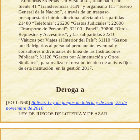
“Auditorías Externas” en Bs60.000.-, financiado con
fuente 41 “Transferencias TGN” y organismo 111 “Tesoro
General de la Nación”, a través de un traspaso
presupuestario intrainstitucional afectando las partidas
21400 “Telefonía”; 26200 “Gastos Judiciales”; 22600
“Transporte de Personal”; 32100 “Papel”; 39800 “Otros
Repuestos y Accesorios”; y las subpartidas 22210
“Viáticos por Viajes al Interior del País”; 31110 “Gastos
por Refrigerios al personal permanente, eventual y
consultores individuales de línea de las Instituciones
Públicas”; 31120 “Gastos por Alimentación y Otros
Similares”, para realizar el revalúo técnico de activos fijos
de esta institución, en la gestión 2017.
Deroga a
[BO-L-N60]
Bolivia: Ley de juegos de lotería y de azar, 25 de
noviembre de 2010
LEY DE JUEGOS DE LOTERÍA Y DE AZAR.