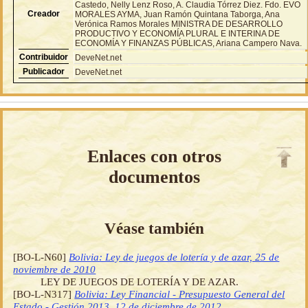
Castedo, Nelly Lenz Roso, A. Claudia Tórrez Diez. Fdo. EVO
Creador
MORALES AYMA, Juan Ramón Quintana Taborga, Ana
Verónica Ramos Morales MINISTRA DE DESARROLLO
PRODUCTIVO Y ECONOMÍA PLURAL E INTERINA DE
ECONOMÍA Y FINANZAS PÚBLICAS, Ariana Campero Nava.
Contribuidor
DeveNet.net
Publicador
DeveNet.net
Enlaces con otros
documentos
Véase también
[BO-L-N60]
Bolivia: Ley de juegos de lotería y de azar, 25 de
noviembre de 2010
LEY DE JUEGOS DE LOTERÍA Y DE AZAR.
[BO-L-N317]
Bolivia: Ley Financial - Presupuesto General del
Estado - Gestión 2013, 12 de diciembre de 2012