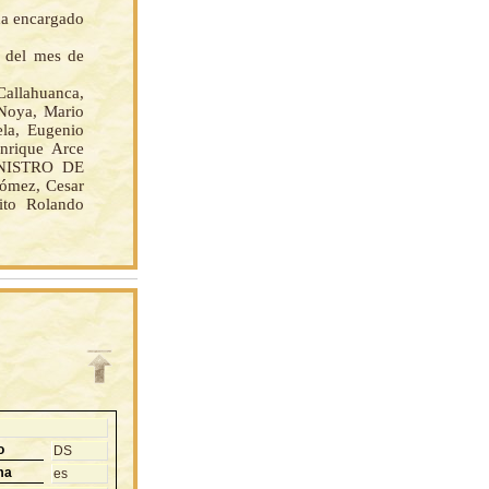
da encargado
s del mes de
llahuanca,
 Noya, Mario
ela, Eugenio
nrique Arce
MINISTRO DE
mez, Cesar
ito Rolando
o
DS
ma
es