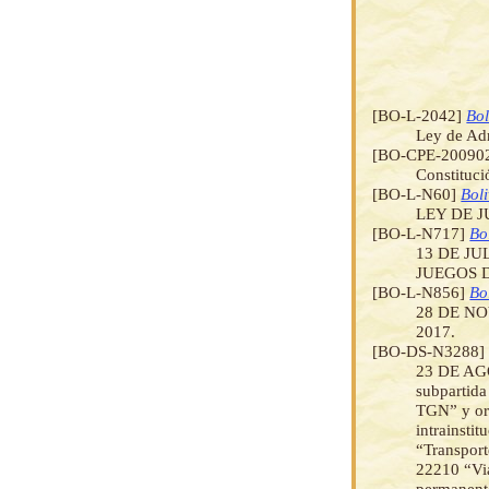
[BO-L-2042]
Bol
Ley de Adm
[BO-CPE-20090
Constituci
[BO-L-N60]
Boli
LEY DE J
[BO-L-N717]
Bo
13 DE JU
JUEGOS D
[BO-L-N856]
Bo
28 DE N
2017.
[BO-DS-N3288
23 DE AGOS
subpartida
TGN” y org
intrainsti
“Transport
22210 “Viá
permanente