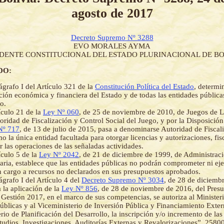
agosto de 2017
Decreto Supremo Nº 3288
EVO MORALES AYMA
IDENTE CONSTITUCIONAL DEL ESTADO PLURINACIONAL DE BO
DO:
ágrafo I del Artículo 321 de la
Constitución Política del Estado
, determi
ción económica y financiera del Estado y de todas las entidades públicas
o.
ículo 21 de la
Ley Nº 060
, de 25 de noviembre de 2010, de Juegos de Lo
toridad de Fiscalización y Control Social del Juego, y por la Disposició
Nº 717
, de 13 de julio de 2015, pasa a denominarse Autoridad de Fiscal
 la única entidad facultada para otorgar licencias y autorizaciones, fisc
r las operaciones de las señaladas actividades.
ículo 5 de la
Ley Nº 2042
, de 21 de diciembre de 1999, de Administrac
aria, establece que las entidades públicas no podrán comprometer ni eje
 cargo a recursos no declarados en sus presupuestos aprobados.
ágrafo I del Artículo 4 del
Decreto Supremo Nº 3034
, de 28 de diciemb
 la aplicación de la
Ley Nº 856
, de 28 de noviembre de 2016, del Pres
 Gestión 2017, en el marco de sus competencias, se autoriza al Ministe
úblicas y al Viceministerio de Inversión Pública y Financiamiento Exte
rio de Planificación del Desarrollo, la inscripción y/o incremento de las
udios, Investigaciones, Auditorías Externas y Revalorizaciones”, 25800