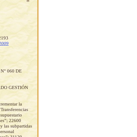
 2193
 2009
N° 060 DE
ADO GESTIÓN
rementar la
“Transferencias
esupuestario
ales”; 22600
y las subpartidas
personal
icas”; 31120