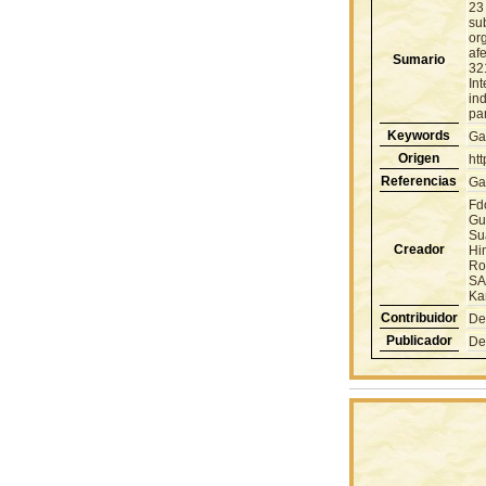
23
su
org
afe
Sumario
321
Int
ind
par
Keywords
Ga
Origen
ht
Referencias
Ga
Fd
Gu
Su
Creador
Hi
Ro
SA
Ka
Contribuidor
De
Publicador
De