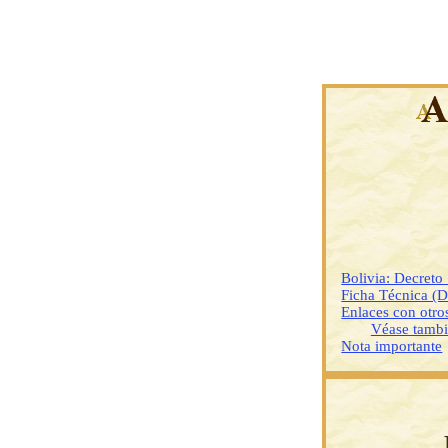
Bolivia: Decret
Ficha Técnica (
Enlaces con otr
Véase tamb
Nota importante