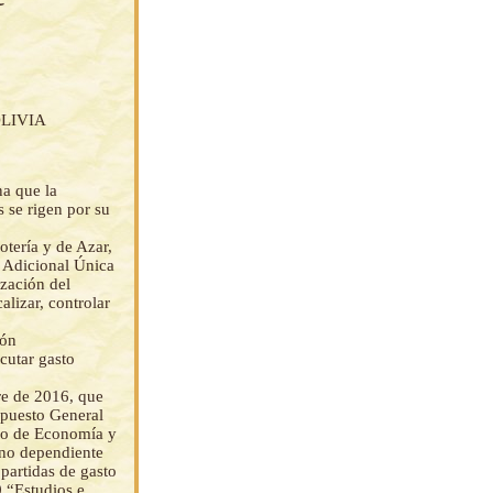
LIVIA
na que la
 se rigen por su
tería y de Azar,
n Adicional Única
ización del
alizar, controlar
ión
cutar gasto
re de 2016, que
upuesto General
rio de Economía y
rno dependiente
 partidas de gasto
 “Estudios e