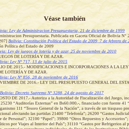
Véase también
ivia: Ley de Administracion Presupuestaria, 21 de diciembre de 1999
inistracion Presupuestaria. Publicada en Gaceta Oficial de Bolivia N°
207]
Bolivia: Constitución Política del Estado de 2009, 7 de febrero de
ón Política del Estado de 2009
via: Ley de juegos de lotería y de azar, 25 de noviembre de 2010
UEGOS DE LOTERÍA Y DE AZAR.
livia: Ley Nº 717, 13 de julio de 2015
LIO DE 2015.- MODIFICACIONES E INCORPORACIONES A LA LEY 
E LOTERÍA Y DE AZAR.
livia: Ley Nº 856, 28 de noviembre de 2016
OVIEMBRE DE 2016.- LEY DEL PRESUPUESTO GENERAL DEL EST
]
Bolivia: Decreto Supremo Nº 3288, 24 de agosto de 2017
TO DE 2017.- Autoriza a la Autoridad de Fiscalización del Juego, inc
 25230 “Auditorías Externas” en Bs60.000.-, financiado con fuente 41 
anismo 111 “Tesoro General de la Nación”, a través de un traspaso pr
tucional afectando las partidas 21400 “Telefonía”; 26200 “Gastos Judici
e de Personal”; 32100 “Papel”; 39800 “Otros Repuestos y Accesorios”; 
ticos por Viajes al Interior del País”; 31110 “Gastos por Refrigerios al 
, eventual y consultores individuales de línea de las Instituciones Públ