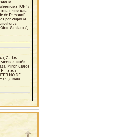
ntar la
nsferencias TGN” y
ntrainstitucional
te de Personal”;
os por Viajes al
onsultores
Otros Similares”,
a, Carlos
Alberto Guillén
za, Milton Claros
s Hinojosa
INTERINO DE
ani, Gisela