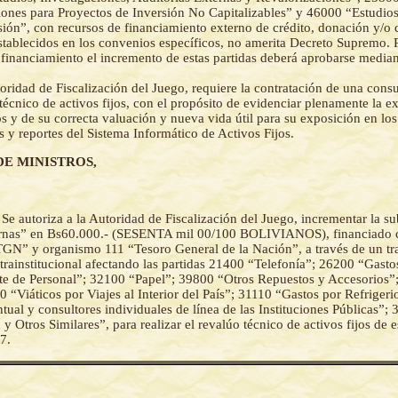
iones para Proyectos de Inversión No Capitalizables” y 46000 “Estudio
sión”, con recursos de financiamiento externo de crédito, donación y/o 
stablecidos en los convenios específicos, no amerita Decreto Supremo. 
 financiamiento el incremento de estas partidas deberá aprobarse media
oridad de Fiscalización del Juego, requiere la contratación de una consu
 técnico de activos fijos, con el propósito de evidenciar plenamente la ex
jos y de su correcta valuación y nueva vida útil para su exposición en lo
s y reportes del Sistema Informático de Activos Fijos.
DE MINISTROS,
-
Se autoriza a la Autoridad de Fiscalización del Juego, incrementar la s
ernas” en Bs60.000.- (SESENTA mil 00/100 BOLIVIANOS), financiado 
TGN” y organismo 111 “Tesoro General de la Nación”, a través de un tr
trainstitucional afectando las partidas 21400 “Telefonía”; 26200 “Gastos
e de Personal”; 32100 “Papel”; 39800 “Otros Repuestos y Accesorios”;
 “Viáticos por Viajes al Interior del País”; 31110 “Gastos por Refrigeri
ual y consultores individuales de línea de las Instituciones Públicas”;
y Otros Similares”, para realizar el revalúo técnico de activos fijos de es
7.