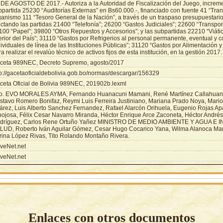
 DE AGOSTO DE 2017.- Autoriza a la Autoridad de Fiscalización del Juego, increme
bpartida 25230 “Auditorías Externas” en Bs60.000.-, financiado con fuente 41 “Tra
anismo 111 “Tesoro General de la Nación”, a través de un traspaso presupuestario i
ctando las partidas 21400 “Telefonía”; 26200 “Gastos Judiciales”; 22600 “Transpor
00 “Papel”; 39800 “Otros Repuestos y Accesorios”; y las subpartidas 22210 “Viátic
erior del País”; 31110 “Gastos por Refrigerios al personal permanente, eventual y c
ividuales de línea de las Instituciones Públicas”; 31120 “Gastos por Alimentación y 
a realizar el revalúo técnico de activos fijos de esta institución, en la gestión 2017.
ceta 989NEC, Decreto Supremo, agosto/2017
tp://gacetaoficialdebolivia.gob.bo/normas/descargar/156329
ceta Oficial de Bolivia 989NEC, 201902b.lexml
o. EVO MORALES AYMA, Fernando Huanacuni Mamani, René Martínez Callahuanc
stavo Romero Bonifaz, Reymi Luis Ferreira Justiniano, Mariana Prado Noya, Mario 
árez, Luis Alberto Sanchez Fernandez, Rafael Alarcón Orihuela, Eugenio Rojas Apa
nojosa, Félix Cesar Navarro Miranda, Héctor Enrique Arce Zaconeta, Héctor André
dríguez, Carlos Rene Ortuño Yañez MINISTRO DE MEDIO AMBIENTE Y AGUA E 
LUD, Roberto Iván Aguilar Gómez, Cesar Hugo Cocarico Yana, Wilma Alanoca Mam
rina López Rivas, Tito Rolando Montaño Rivera.
veNet.net
veNet.net
Enlaces con otros documentos