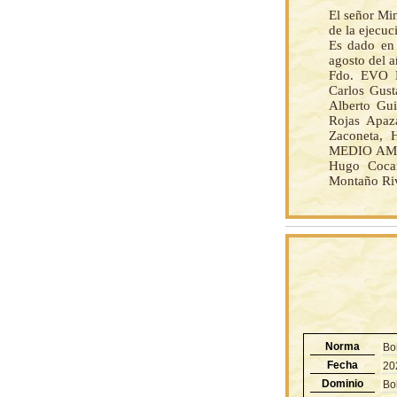
El señor Mi
de la ejecu
Es dado en 
agosto del a
Fdo. EVO 
Carlos Gust
Alberto Gui
Rojas Apaz
Zaconeta, 
MEDIO AMB
Hugo Cocar
Montaño Riv
Norma
Bo
Fecha
20
Dominio
Bol