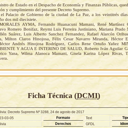
nistro de Estado en el Despacho de Economía y Finanzas Públicas, que
ción y cumplimiento del presente Decreto Supremo.
el Palacio de Gobierno de la ciudad de La Paz, a los veintitrés día
ño dos mil diecisiete.
MORALES AYMA, Fernando Huanacuni Mamani, René Martínez Ca
avo Romero Bonifaz, Reymi Luis Ferreira Justiniano, Mariana Prado
llén Suárez, Luis Alberto Sanchez Fernandez, Rafael Alarcón Orihu
a, Milton Claros Hinojosa, Félix Cesar Navarro Miranda, Héctor E
Héctor Andrés Hinojosa Rodríguez, Carlos Rene Ortuño Yañez 
IENTE Y AGUA E INTERINO DE SALUD, Roberto Iván Aguilar Gó
ico Yana, Wilma Alanoca Mamani, Gisela Karina López Rivas, T
era.
Ficha Técnica (
DCMI
)
livia: Decreto Supremo Nº 3288, 24 de agosto de 2017
Formato
Tip
23-03-05
Text
Derechos
Idio
ivia
GFDL