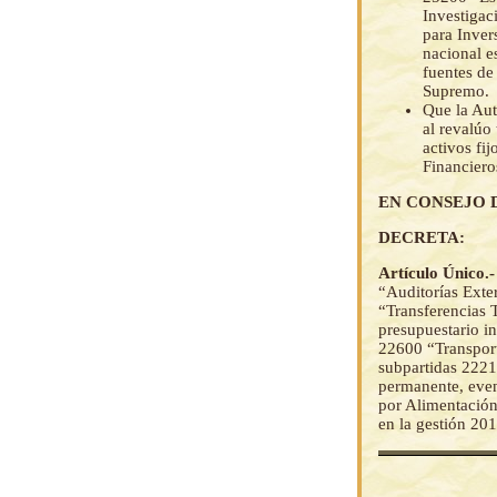
Investigac
para Inver
nacional e
fuentes de
Supremo.
Que la Aut
al revalúo
activos fi
Financiero
EN CONSEJO 
DECRETA:
Artículo Único.
“Auditorías Ext
“Transferencias 
presupuestario in
22600 “Transport
subpartidas 22210
permanente, event
por Alimentación 
en la gestión 201