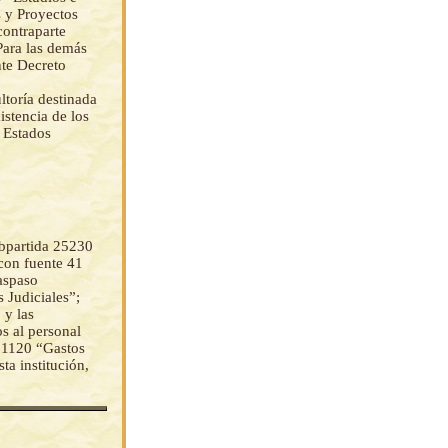
s y Proyectos
contraparte
Para las demás
nte Decreto
ltoría destinada
istencia de los
s Estados
ubpartida 25230
con fuente 41
aspaso
 Judiciales”;
 y las
os al personal
 31120 “Gastos
ta institución,