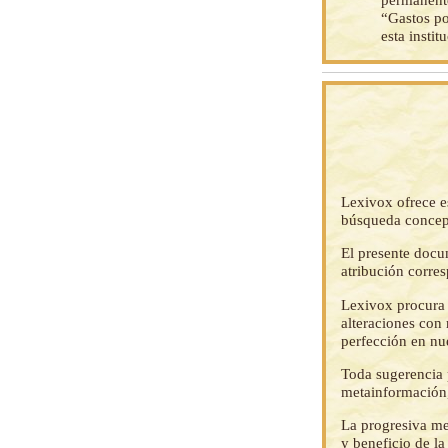
“Gastos po
esta instit
Lexivox ofrece e
búsqueda concep
El presente docu
atribución corre
Lexivox procura 
alteraciones con 
perfección en nu
Toda sugerencia p
metainformación,
La progresiva me
y beneficio de l