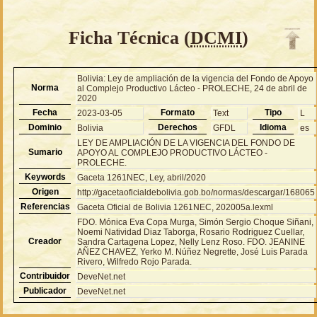
Ficha Técnica (
DCMI
)
Bolivia: Ley de ampliación de la vigencia del Fondo de Apoyo
Norma
al Complejo Productivo Lácteo - PROLECHE, 24 de abril de
2020
Fecha
Formato
Tipo
2023-03-05
Text
L
Dominio
Derechos
Idioma
Bolivia
GFDL
es
LEY DE AMPLIACIÓN DE LA VIGENCIA DEL FONDO DE
Sumario
APOYO AL COMPLEJO PRODUCTIVO LÁCTEO -
PROLECHE.
Keywords
Gaceta 1261NEC, Ley, abril/2020
Origen
http://gacetaoficialdebolivia.gob.bo/normas/descargar/168065
Referencias
Gaceta Oficial de Bolivia 1261NEC, 202005a.lexml
FDO. Mónica Eva Copa Murga, Simón Sergio Choque Siñani,
Noemi Natividad Diaz Taborga, Rosario Rodriguez Cuellar,
Creador
Sandra Cartagena Lopez, Nelly Lenz Roso. FDO. JEANINE
AÑEZ CHAVEZ, Yerko M. Núñez Negrette, José Luis Parada
Rivero, Wilfredo Rojo Parada.
Contribuidor
DeveNet.net
Publicador
DeveNet.net