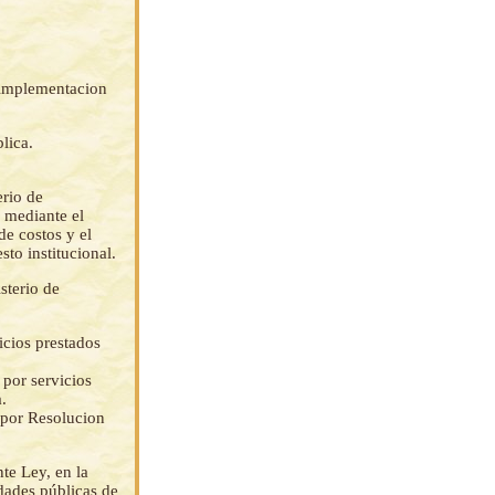
a implementacion
lica.
erio de
s mediante el
de costos y el
to institucional.
sterio de
icios prestados
 por servicios
.
 por Resolucion
nte Ley, en la
idades públicas de