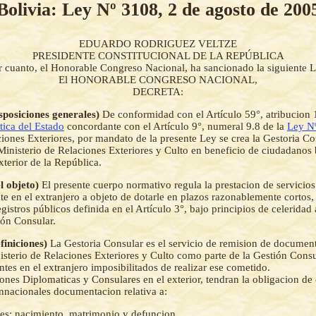
Bolivia: Ley Nº 3108, 2 de agosto de 200
EDUARDO RODRIGUEZ VELTZE
PRESIDENTE CONSTITUCIONAL DE LA REPÚBLICA
r cuanto, el Honorable Congreso Nacional, ha sancionado la siguiente L
El HONORABLE CONGRESO NACIONAL,
DECRETA:
isposiciones generales)
De conformidad con el Artículo 59°, atribucion 1
tica del Estado
concordante con el Artículo 9°, numeral 9.8 de la
Ley N
ciones Exteriores, por mandato de la presente Ley se crea la Gestoria Co
Ministerio de Relaciones Exteriores y Culto en beneficio de ciudadanos 
xterior de la República.
el objeto)
El presente cuerpo normativo regula la prestacion de servicio
nte en el extranjero a objeto de dotarle en plazos razonablemente corto
egistros públicos definida en el Artículo 3°, bajo principios de celeridad
ión Consular.
efiniciones)
La Gestoria Consular es el servicio de remision de documen
nisterio de Relaciones Exteriores y Culto como parte de la Gestión Cons
ntes en el extranjero imposibilitados de realizar ese cometido.
nes Diplomaticas y Consulares en el exterior, tendran la obligacion de 
onnacionales documentacion relativa a:
les: nacimiento, matrimonio y defuncion