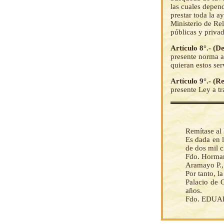
las cuales depend
prestar toda la a
Ministerio de Rel
públicas y privad
Artículo 8°.- (D
presente norma a
quieran estos ser
Artículo 9°.- (
presente Ley a t
Remítase al 
Es dada en l
de dos mil c
Fdo. Horman
Aramayo P., 
Por tanto, 
Palacio de 
años.
Fdo. EDUAR