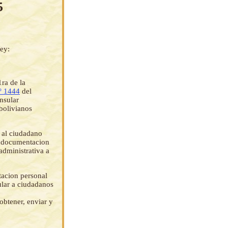
5
ey:
ra de la
º 1444
del
nsular
bolivianos
s al ciudadano
s, documentacion
 administrativa a
tacion personal
ular a ciudadanos
obtener, enviar y