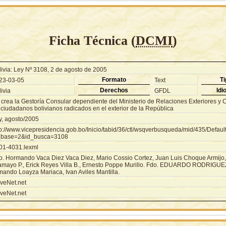
Ficha Técnica (
DCMI
)
livia: Ley Nº 3108, 2 de agosto de 2005
Formato
Ti
23-03-05
Text
Derechos
Idi
ivia
GFDL
 crea la Gestoría Consular dependiente del Ministerio de Relaciones Exteriores y C
 ciudadanos bolivianos radicados en el exterior de la República
y, agosto/2005
tp://www.vicepresidencia.gob.bo/Inicio/tabid/36/ctl/wsqverbusqueda/mid/435/Defaul
_base=2&id_busca=3108
01-4031.lexml
o. Hormando Vaca Diez Vaca Diez, Mario Cossio Cortez, Juan Luis Choque Armijo
amayo P., Erick Reyes Villa B., Ernesto Poppe Murillo. Fdo. EDUARDO RODRIGU
mando Loayza Mariaca, Ivan Aviles Mantilla.
veNet.net
veNet.net