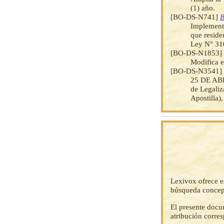
(1) año.
[BO-DS-N741]
B
Implement
que reside
Ley N° 310
[BO-DS-N1853
Modifica 
[BO-DS-N3541
25 DE ABR
de Legaliz
Apostilla)
Lexivox ofrece e
búsqueda concep
El presente docu
atribución corre