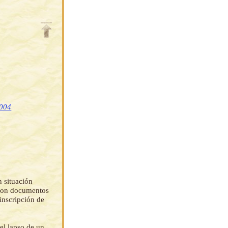
2004
n situación
r con documentos
inscripción de
el lapso de un