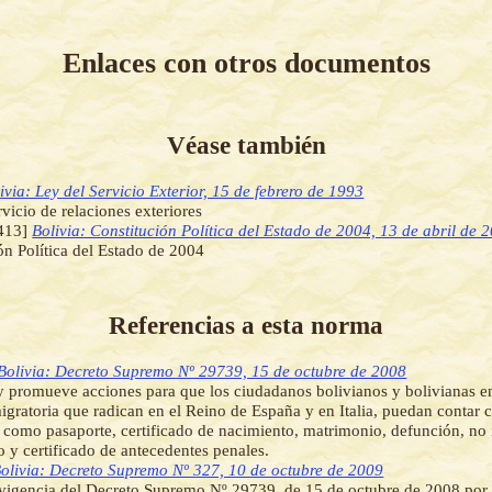
Enlaces con otros documentos
Véase también
ivia: Ley del Servicio Exterior, 15 de febrero de 1993
rvicio de relaciones exteriores
413]
Bolivia: Constitución Política del Estado de 2004, 13 de abril de 
ón Política del Estado de 2004
Referencias a esta norma
Bolivia: Decreto Supremo Nº 29739, 15 de octubre de 2008
y promueve acciones para que los ciudadanos bolivianos y bolivianas e
migratoria que radican en el Reino de España y en Italia, puedan conta
 como pasaporte, certificado de nacimiento, matrimonio, defunción, no 
 y certificado de antecedentes penales.
olivia: Decreto Supremo Nº 327, 10 de octubre de 2009
vigencia del Decreto Supremo Nº 29739, de 15 de octubre de 2008 por 