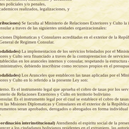
es policiales y/o penales,
cademicos realizados, legalizaciones, y
tribuciones)
Se faculta al Ministerio de Relaciones Exteriores y Culto l
nsular a traves de las siguientes unidades organizacionales:
ciones Diplomaticas y Consulares acreditadas en el exterior de la Repúb
 General de Regimen Consular.
Modalidades)
La implementacion de los servicios brindados por el Minist
ores y Culto sera financiado a traves de la contraprestacion de servicio
tablecidas en los aranceles internos y consular, respetando la estructura 
inistrativo, debiendo inscribirse como recursos propios en el presupues
Modalidades)
Los Aranceles que establecen las tasas aplicadas por el Mini
ores y Culto en lo referido a la presente Ley son:
terno. Es el instrumento legal que aprueba el cobro de tasas por los serv
isterio de Relaciones Exteriores y Culto en territorio boliviano
nsular. Es el instrumento legal por el cual se establece el cobro de tasas
en las Misiones Diplomaticas y Consulares en el exterior de la República
rumentos seran aprobados, derogados o abrogados en forma individual
.
oordinación interinstitucional)
Atendiendo el espiritu social de la prese
ecer a los ciudadanos bolivianos residentes en el extranjero, las autor