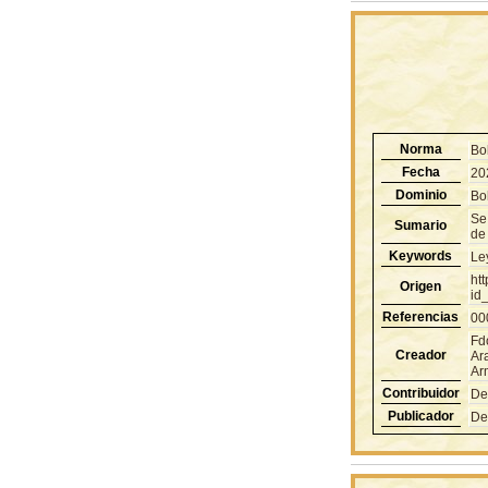
Norma
Bo
Fecha
20
Dominio
Bol
Se
Sumario
de
Keywords
Le
ht
Origen
id
Referencias
00
Fd
Creador
Ar
Ar
Contribuidor
De
Publicador
De