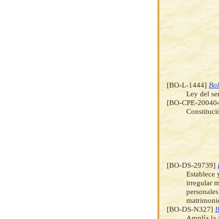
[BO-L-1444]
Bol
Ley del se
[BO-CPE-20040
Constituci
[BO-DS-29739]
Establece 
irregular 
personales
matrimonio
[BO-DS-N327]
B
Amplía la 