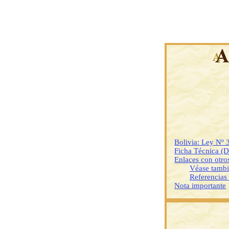
Bolivia: Ley Nº 
Ficha Técnica (
Enlaces con otr
Véase tamb
Referencias
Nota importante