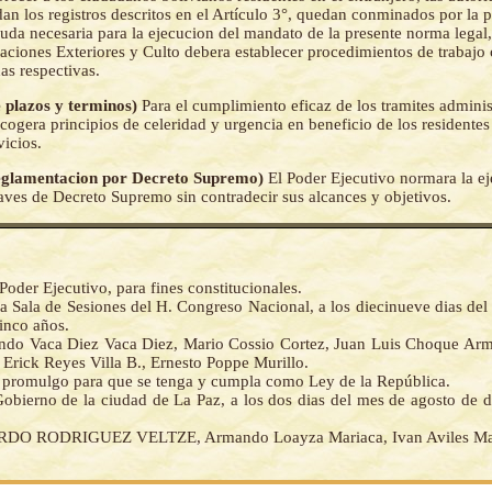
an los registros descritos en el Artículo 3°, quedan conminados por la 
yuda necesaria para la ejecucion del mandato de la presente norma legal, 
aciones Exteriores y Culto debera establecer procedimientos de trabajo 
as respectivas.
e plazos y terminos)
Para el cumplimiento eficaz de los tramites administ
cogera principios de celeridad y urgencia en beneficio de los residentes
vicios.
Reglamentacion por Decreto Supremo)
El Poder Ejecutivo normara la ej
raves de Decreto Supremo sin contradecir sus alcances y objetivos.
Poder Ejecutivo, para fines constitucionales.
a Sala de Sesiones del H. Congreso Nacional, a los diecinueve dias del
inco años.
do Vaca Diez Vaca Diez, Mario Cossio Cortez, Juan Luis Choque Arm
Erick Reyes Villa B., Ernesto Poppe Murillo.
la promulgo para que se tenga y cumpla como Ley de la República.
Gobierno de la ciudad de La Paz, a los dos dias del mes de agosto de d
DO RODRIGUEZ VELTZE, Armando Loayza Mariaca, Ivan Aviles Man