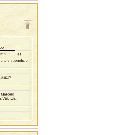
po
L
oma
es
ulto en beneficio
t.aspx?
, Marcelo
EZ VELTZE,