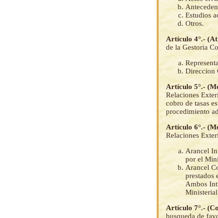
Antecedent
Estudios a
Otros.
Artículo 4°.- (A
de la Gestoria Co
Representa
Direccion
Artículo 5°.- (
Relaciones Exteri
cobro de tasas es
procedimiento adm
Artículo 6°.- (
Relaciones Exteri
Arancel In
por el Min
Arancel Co
prestados 
Ambos Int
Ministerial
Artículo 7°.- (C
busqueda de favor