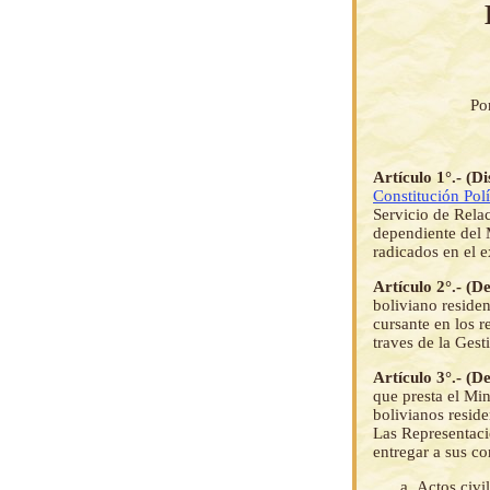
Po
Artículo 1°.- (D
Constitución Polí
Servicio de Rela
dependiente del 
radicados en el e
Artículo 2°.- (D
boliviano reside
cursante en los r
traves de la Gest
Artículo 3°.- (D
que presta el Mi
bolivianos reside
Las Representacio
entregar a sus c
Actos civi