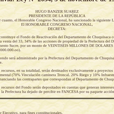
HUGO BANZER SUAREZ
PRESIDENTE DE LA REPÚBLICA
r cuanto, el Honorable Congreso Nacional, ha sancionado la siguiente L
El HONORABLE CONGRESO NACIONAL,
DECRETA:
constituye el Fondo de Reactivación del Departamento de Chuquisaca c
la venta del 33, 34% de las acciones de propiedad de la Prefectura del
Cemento Sucre, por un monto de VEINTISEIS MILLONES DE DOLAR
.000.000.oo).
fondo será administrado por la Prefectura del Departamento de Chuquisa
e.
 recursos, en su totalidad, serán destinados exclusivamente a proyectos
amental (70% Vinculación caminera Troncal. 20% Riego y 10% Infraest
inanciando las contrapartes que correspondan al Departamento de Chuqu
 recursos del Fondo serán depositados en cuentas que generan interes
ue la Prefectura ha dejado de percibir en FANCESA por su paquete acción
r Ejecutivo, para fines constitucionales.