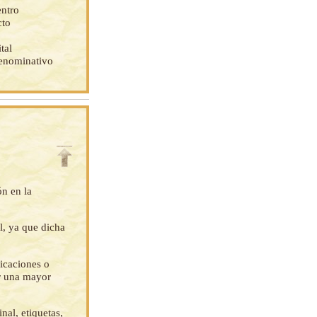
entro
cto
tal
denominativo
ón en la
l, ya que dicha
ficaciones o
ar una mayor
nal, etiquetas,