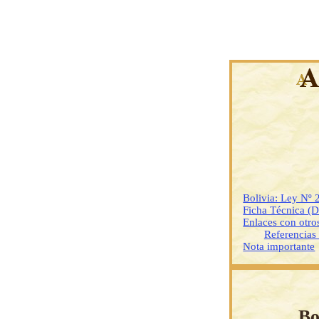
Bolivia: Ley Nº
Ficha Técnica (
Enlaces con otr
Referencias
Nota importante
Bo