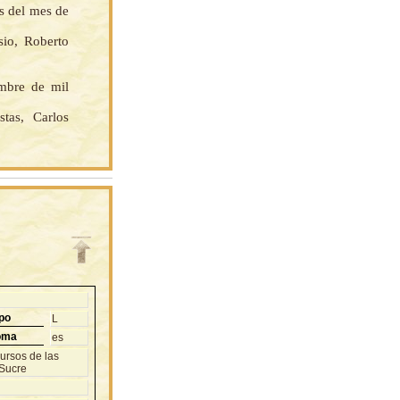
as del mes de
io, Roberto
embre de mil
as, Carlos
po
L
oma
es
ursos de las
 Sucre