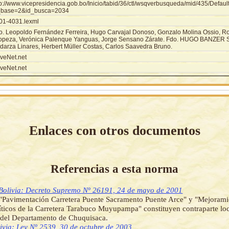
tp://www.vicepresidencia.gob.bo/Inicio/tabid/36/ctl/wsqverbusqueda/mid/435/Defaul
_base=2&id_busca=2034
01-4031.lexml
o. Leopoldo Fernández Ferreira, Hugo Carvajal Donoso, Gonzalo Molina Ossio, Ro
opeza, Verónica Palenque Yanguas, Jorge Sensano Zárate. Fdo. HUGO BANZER 
darza Linares, Herbert Müller Costas, Carlos Saavedra Bruno.
veNet.net
veNet.net
Enlaces con otros documentos
Referencias a esta norma
Bolivia: Decreto Supremo Nº 26191, 24 de mayo de 2001
"Pavimentación Carretera Puente Sacramento Puente Arce" y "Mejorami
ticos de la Carretera Tarabuco Muyupampa" constituyen contraparte loc
 del Departamento de Chuquisaca.
ivia: Ley Nº 2539, 30 de octubre de 2003