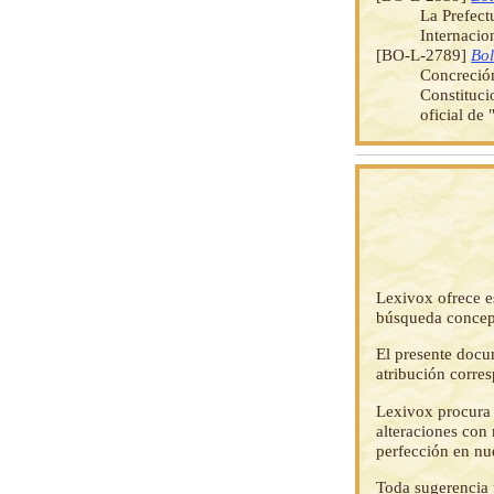
La Prefect
Internacio
[BO-L-2789]
Bol
Concreción
Constituci
oficial de
Lexivox ofrece e
búsqueda concep
El presente docu
atribución corre
Lexivox procura 
alteraciones con 
perfección en nu
Toda sugerencia p