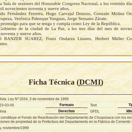
a Sala de sesiones del Honorable Congreso Nacional, a los veintiún dí
mil novecientos noventa y nueve años.
ldo Fernández Ferreira, Hugo Carvajal Donoso, Gonzalo Molina Oss
ropeza, Verónica Palenque Yanguas, Jorge Sensano Zárate.
la promulgo para que se tenga y cumpla como Ley de la República.
Gobierno de la ciudad de La Paz, a los tres días del mes de novi
 noventa y nueve años.
 BANZER SUAREZ, Franz Ondarza Linares, Herbert Müller Cost
uno.
Ficha Técnica (
DCMI
)
livia: Ley Nº 2034, 3 de noviembre de 1999
Formato
Ti
23-03-05
Text
Derechos
Idi
ivia
GFDL
 constituye el Fondo de Reactivación del Departamento de Chuquisaca con los rec
ciones de propiedad de la Prefectura del Departamento en la Fábrica de Cemento
y, noviembre/1999