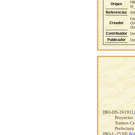
ht
Origen
id
Referencias
00
Fd
Creador
Or
On
Contribuidor
De
Publicador
De
[BO-DS-26191]
Proyectos 
Tramos Crí
Prefectura
[BO-L-2539]
Bol