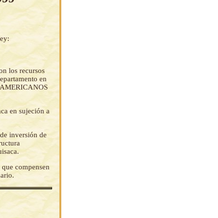
ey:
on los recursos
 Departamento en
ES AMERICANOS
ca en sujeción a
 de inversión de
ructura
isaca.
es que compensen
ario.