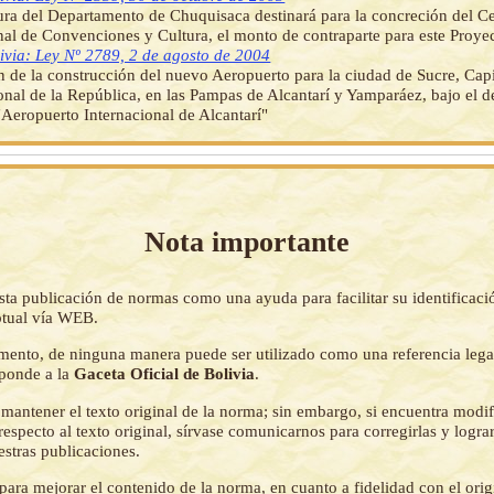
ura del Departamento de Chuquisaca destinará para la concreción del C
nal de Convenciones y Cultura, el monto de contraparte para este Proye
ivia: Ley Nº 2789, 2 de agosto de 2004
 de la construcción del nuevo Aeropuerto para la ciudad de Sucre, Capi
onal de la República, en las Pampas de Alcantarí y Yamparáez, bajo el 
 "Aeropuerto Internacional de Alcantarí"
Nota importante
sta publicación de normas como una ayuda para facilitar su identificaci
tual vía WEB.
mento, de ninguna manera puede ser utilizado como una referencia lega
sponde a la
Gaceta Oficial de Bolivia
.
mantener el texto original de la norma; sin embargo, si encuentra modi
respecto al texto original, sírvase comunicarnos para corregirlas y logr
estras publicaciones.
ara mejorar el contenido de la norma, en cuanto a fidelidad con el origi