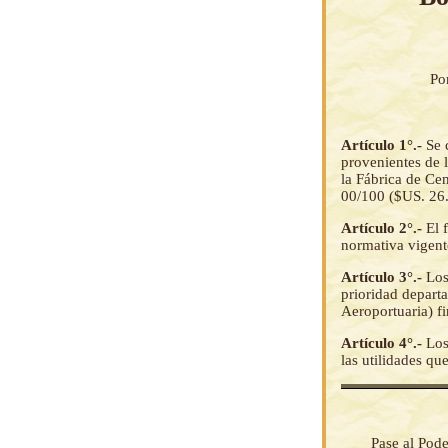
Po
Artículo 1°.-
Se 
provenientes de 
la Fábrica de 
00/100 ($US. 26
Artículo 2°.-
El 
normativa vigent
Artículo 3°.-
Los
prioridad depart
Aeroportuaria) f
Artículo 4°.-
Los
las utilidades q
Pase al Pode