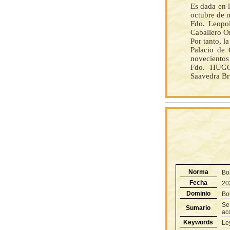
Es dada en l
octubre de 
Fdo. Leopo
Caballero O
Por tanto, 
Palacio de 
novecientos
Fdo. HUGO
Saavedra Br
Norma
Bo
Fecha
20
Dominio
Bol
Se
Sumario
ac
Keywords
Le