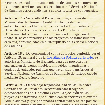
recursos destinados al mantenimiento de caminos y a proyectos
camineros, previstos para su ejecución por el Servicio Nacional
de Caminos correspondientes a aportes locales de contrapartida.
Artículo 17°.-
Se faculta al Poder Ejecutivo, a través del
Viceministro del Tesoro y Crédito Público, a debitar
automáticamente el Impuesto Especial a los Hidrocarburos y
Derivados de las cuentas fiscales de las Prefecturas
Departamentales, cuando no cumplan con la obligación de
financiar las contrapartidas de los proyectos de infraestructura
carretera, contemplados en el presupuesto del Servicio Nacional
de Caminos.
Artículo 18°.-
De conformidad con la atribución conferida por el
Artículo 59, numeral 7 de la
Constitución Política del Estado
, se
autoriza al Ministerio de Hacienda para que proceda a la
enajenación de bienes muebles, inmuebles, maquinarias y
equipos de entidades públicas que hayan sido transferidos al
Servicio Nacional de Caminos de Patrimonio del Estado creado
mediante Decreto Supremo.
Artículo 19°.-
Queda bajo responsabilidad de las Unidades
Centrales de las Entidades Descentralizadas u órganos
desconcentrados del Gobierno Central la ejecución de los
proyectos de inversión que cuenten con financiamiento externo
Administrativa y, que por razones contractuales, no sea posible
cambiar la entidad ejecutora. El financiamiento del aporte local