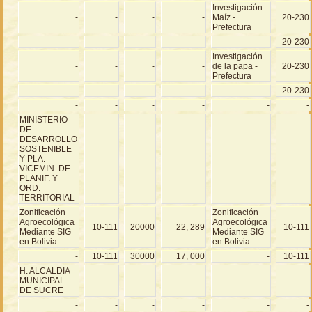
Investigación
-
-
-
-
Maíz -
20-230
Prefectura
-
-
-
-
-
20-230
Investigación
-
-
-
-
de la papa -
20-230
Prefectura
-
-
-
-
-
20-230
-
-
-
-
-
-
MINISTERIO
DE
DESARROLLO
SOSTENIBLE
Y PLA.
-
-
-
-
-
VICEMIN. DE
PLANIF. Y
ORD.
TERRITORIAL
Zonificación
Zonificación
Agroecológica
Agroecológica
10-111
20000
22, 289
10-111
Mediante SIG
Mediante SIG
en Bolivia
en Bolivia
-
10-111
30000
17, 000
-
10-111
H. ALCALDIA
MUNICIPAL
-
-
-
-
-
DE SUCRE
-
-
-
-
-
-