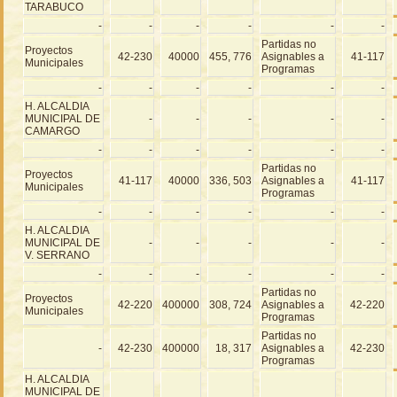
TARABUCO
-
-
-
-
-
-
Partidas no
Proyectos
42-230
40000
455, 776
Asignables a
41-117
Municipales
Programas
-
-
-
-
-
-
H. ALCALDIA
MUNICIPAL DE
-
-
-
-
-
CAMARGO
-
-
-
-
-
-
Partidas no
Proyectos
41-117
40000
336, 503
Asignables a
41-117
Municipales
Programas
-
-
-
-
-
-
H. ALCALDIA
MUNICIPAL DE
-
-
-
-
-
V. SERRANO
-
-
-
-
-
-
Partidas no
Proyectos
42-220
400000
308, 724
Asignables a
42-220
Municipales
Programas
Partidas no
-
42-230
400000
18, 317
Asignables a
42-230
Programas
H. ALCALDIA
MUNICIPAL DE