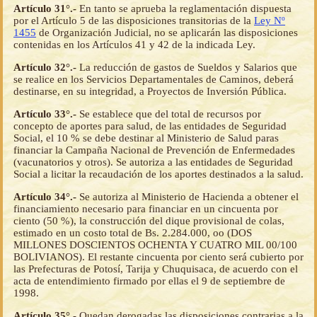
Artículo 31°.-
En tanto se aprueba la reglamentación dispuesta
por el Artículo 5 de las disposiciones transitorias de la
Ley Nº
1455
de Organización Judicial, no se aplicarán las disposiciones
contenidas en los Artículos 41 y 42 de la indicada Ley.
Artículo 32°.-
La reducción de gastos de Sueldos y Salarios que
se realice en los Servicios Departamentales de Caminos, deberá
destinarse, en su integridad, a Proyectos de Inversión Pública.
Artículo 33°.-
Se establece que del total de recursos por
concepto de aportes para salud, de las entidades de Seguridad
Social, el 10 % se debe destinar al Ministerio de Salud paras
financiar la Campaña Nacional de Prevención de Enfermedades
(vacunatorios y otros). Se autoriza a las entidades de Seguridad
Social a licitar la recaudación de los aportes destinados a la salud.
Artículo 34°.-
Se autoriza al Ministerio de Hacienda a obtener el
financiamiento necesario para financiar en un cincuenta por
ciento (50 %), la construcción del dique provisional de colas,
estimado en un costo total de Bs. 2.284.000, oo (DOS
MILLONES DOSCIENTOS OCHENTA Y CUATRO MIL 00/100
BOLIVIANOS). El restante cincuenta por ciento será cubierto por
las Prefecturas de Potosí, Tarija y Chuquisaca, de acuerdo con el
acta de entendimiento firmado por ellas el 9 de septiembre de
1998.
Artículo 35°.-
Quedan derogadas las disposiciones contrarias a la