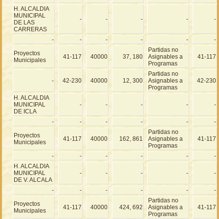
H. ALCALDIA
MUNICIPAL
-
-
-
-
-
DE LAS
CARRERAS
-
-
-
-
-
-
Partidas no
Proyectos
41-117
40000
37, 180
Asignables a
41-117
Municipales
Programas
Partidas no
-
42-230
40000
12, 300
Asignables a
42-230
Programas
H. ALCALDIA
MUNICIPAL
-
-
-
-
-
DE ICLA
-
-
-
-
-
-
Partidas no
Proyectos
41-117
40000
162, 861
Asignables a
41-117
Municipales
Programas
-
-
-
-
-
-
H. ALCALDIA
MUNICIPAL
-
-
-
-
-
DE V. ALCALA
-
-
-
-
-
-
Partidas no
Proyectos
41-117
40000
424, 692
Asignables a
41-117
Municipales
Programas