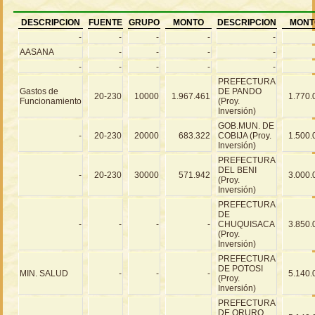
DESCRIPCION
FUENTE
GRUPO
MONTO
DESCRIPCION
MONT
-
-
-
-
-
AASANA
-
-
-
-
-
-
-
-
-
PREFECTURA
Gastos de
DE PANDO
20-230
10000
1.967.461
1.770.
Funcionamiento
(Proy.
Inversión)
GOB.MUN. DE
-
20-230
20000
683.322
COBIJA (Proy.
1.500.
Inversión)
PREFECTURA
DEL BENI
-
20-230
30000
571.942
3.000.
(Proy.
Inversión)
PREFECTURA
DE
-
-
-
-
CHUQUISACA
3.850.
(Proy.
Inversión)
PREFECTURA
DE POTOSI
MIN. SALUD
-
-
-
5.140.
(Proy.
Inversión)
PREFECTURA
DE ORURO