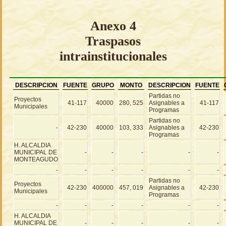
Anexo 4
Traspasos
intrainstitucionales
DESCRIPCION
FUENTE
GRUPO
MONTO
DESCRIPCION
FUENTE
Partidas no
Proyectos
41-117
40000
280, 525
Asignables a
41-117
Municipales
Programas
Partidas no
-
42-230
40000
103, 333
Asignables a
42-230
Programas
H. ALCALDIA
MUNICIPAL DE
-
-
-
-
-
MONTEAGUDO
-
-
-
-
-
-
Partidas no
Proyectos
42-230
400000
457, 019
Asignables a
42-230
Municipales
Programas
-
-
-
-
-
-
H. ALCALDIA
MUNICIPAL DE
-
-
-
-
-