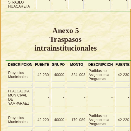
-
-
-
-
-
S. PABLO
HUACARETA
Anexo 5
Traspasos
intrainstitucionales
DESCRIPCION
FUENTE
GRUPO
MONTO
DESCRIPCION
FUENTE
Partidas no
Proyectos
42-230
40000
324, 003
Asignables a
42-230
Municipales
Programas
-
-
-
-
-
-
H. ALCALDIA
MUNICIPAL
-
-
-
-
-
DE
YAMPARAEZ
-
-
-
-
-
-
Partidas no
Proyectos
42-220
40000
179, 089
Asignables a
42-220
Municipales
Programas
-
-
-
-
-
-