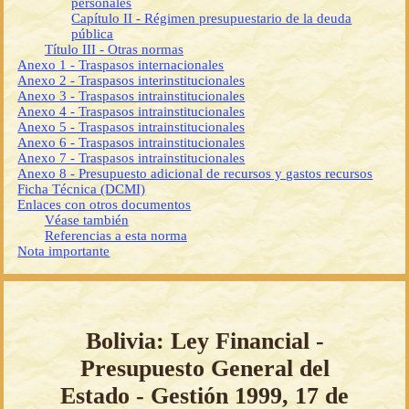
personales
Capítulo II - Régimen presupuestario de la deuda
pública
Título III - Otras normas
Anexo 1 - Traspasos internacionales
Anexo 2 - Traspasos interinstitucionales
Anexo 3 - Traspasos intrainstitucionales
Anexo 4 - Traspasos intrainstitucionales
Anexo 5 - Traspasos intrainstitucionales
Anexo 6 - Traspasos intrainstitucionales
Anexo 7 - Traspasos intrainstitucionales
Anexo 8 - Presupuesto adicional de recursos y gastos recursos
Ficha Técnica (DCMI)
Enlaces con otros documentos
Véase también
Referencias a esta norma
Nota importante
Bolivia: Ley Financial -
Presupuesto General del
Estado - Gestión 1999, 17 de