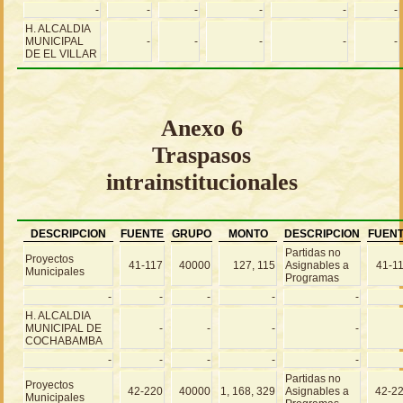
-
-
-
-
-
-
H. ALCALDIA
MUNICIPAL
-
-
-
-
-
DE EL VILLAR
Anexo 6
Traspasos
intrainstitucionales
DESCRIPCION
FUENTE
GRUPO
MONTO
DESCRIPCION
FUEN
Partidas no
Proyectos
41-117
40000
127, 115
Asignables a
41-1
Municipales
Programas
-
-
-
-
-
H. ALCALDIA
MUNICIPAL DE
-
-
-
-
COCHABAMBA
-
-
-
-
-
Partidas no
Proyectos
42-220
40000
1, 168, 329
Asignables a
42-2
Municipales