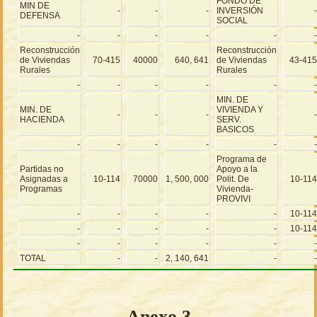
FONDO DE
MIN DE
-
-
-
INVERSIÓN
-
DEFENSA
SOCIAL
-
-
-
-
-
-
Reconstrucción
Reconstrucción
de Viviendas
70-415
40000
640, 641
de Viviendas
43-415
Rurales
Rurales
-
-
-
-
-
-
MIN. DE
MIN. DE
VIVIENDA Y
-
-
-
-
HACIENDA
SERV.
BASICOS
-
-
-
-
-
-
Programa de
Partidas no
Apoyo a la
Asignadas a
10-114
70000
1, 500, 000
Polit. De
10-114
Programas
Vivienda-
PROVIVI
-
-
-
-
-
10-114
-
-
-
-
-
10-114
-
-
-
-
-
-
TOTAL
-
-
2, 140, 641
-
-
Anexo 3