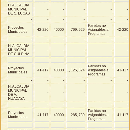
H. ALCALDIA
MUNICIPAL
-
-
-
-
-
DE S. LUCAS
-
-
-
-
-
-
Partidas no
Proyectos
42-220
40000
769, 929
Asignables a
42-220
Municipales
Programas
-
-
-
-
-
-
H. ALCALDIA
MUNICIPAL
-
-
-
-
-
DE CULPINA
-
-
-
-
-
-
Partidas no
Proyectos
41-117
40000
1, 125, 624
Asignables a
41-117
Municipales
Programas
-
-
-
-
-
-
H. ALCALDIA
MUNICIPAL
-
-
-
-
-
DE V.
HUACAYA
-
-
-
-
-
-
Partidas no
Proyectos
41-117
40000
285, 739
Asignables a
41-117
Municipales
Programas
-
-
-
-
-
-