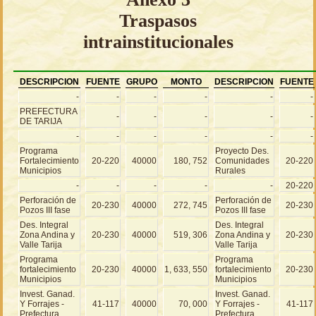
Traspasos
intrainstitucionales
DESCRIPCION
FUENTE
GRUPO
MONTO
DESCRIPCION
FUENTE
-
-
-
-
-
-
PREFECTURA
-
-
-
-
-
DE TARIJA
-
-
-
-
-
-
Programa
Proyecto Des.
Fortalecimiento
20-220
40000
180, 752
Comunidades
20-220
Municipios
Rurales
-
-
-
-
-
20-220
Perforación de
Perforación de
20-230
40000
272, 745
20-230
Pozos III fase
Pozos III fase
Des. Integral
Des. Integral
Zona Andina y
20-230
40000
519, 306
Zona Andina y
20-230
Valle Tarija
Valle Tarija
Programa
Programa
fortalecimiento
20-230
40000
1, 633, 550
fortalecimiento
20-230
Municipios
Municipios
Invest. Ganad.
Invest. Ganad.
Y Forrajes -
41-117
40000
70, 000
Y Forrajes -
41-117
Prefectura
Prefectura