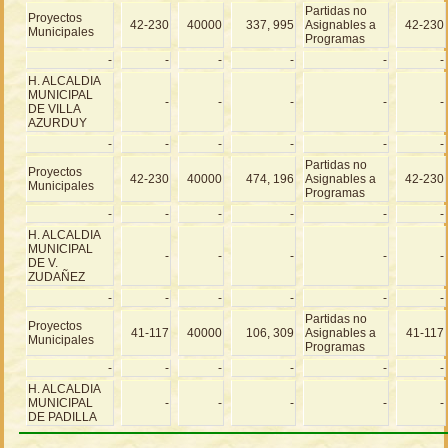
Partidas no
Proyectos
42-230
40000
337, 995
Asignables a
42-230
Municipales
Programas
-
-
-
-
-
-
H. ALCALDIA
MUNICIPAL
-
-
-
-
-
DE VILLA
AZURDUY
-
-
-
-
-
-
Partidas no
Proyectos
42-230
40000
474, 196
Asignables a
42-230
Municipales
Programas
-
-
-
-
-
-
H. ALCALDIA
MUNICIPAL
-
-
-
-
-
DE V.
ZUDAÑEZ
-
-
-
-
-
-
Partidas no
Proyectos
41-117
40000
106, 309
Asignables a
41-117
Municipales
Programas
-
-
-
-
-
-
H. ALCALDIA
MUNICIPAL
-
-
-
-
-
DE PADILLA