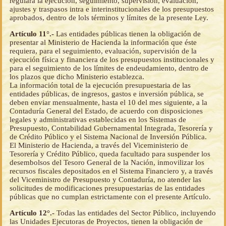
regulará la ejecución, seguimiento, supervisión, evaluación,
ajustes y traspasos intra e interinstitucionales de los presupuestos
aprobados, dentro de lols términos y límites de la presente Ley.
Artículo 11°.-
Las entidades públicas tienen la obligación de
presentar al Ministerio de Hacienda la información que éste
requiera, para el seguimiento, evaluación, supervisión de la
ejecución física y financiera de los presupuestos institucionales y
para el seguimiento de los límites de endeudamiento, dentro de
los plazos que dicho Ministerio establezca.
La información total de la ejecución presupuestaria de las
entidades públicas, de ingresos, gastos e inversión pública, se
deben enviar mensualmente, hasta el 10 del mes siguiente, a la
Contaduría General del Estado, de acuerdo con disposiciones
legales y administrativas establecidas en los Sistemas de
Presupuesto, Contabilidad Gubernamental Integrada, Tesorería y
de Crédito Público y el Sistema Nacional de Inversión Pública.
El Ministerio de Hacienda, a través del Viceministerio de
Tesorería y Crédito Público, queda facultado para suspender los
desembolsos del Tesoro General de la Nación, inmovilizar los
recursos fiscales depositados en el Sistema Financiero y, a través
del Viceministro de Presupuesto y Contaduría, no atender las
solicitudes de modificaciones presupuestarias de las entidades
públicas que no cumplan estrictamente con el presente Artículo.
Artículo 12°.-
Todas las entidades del Sector Público, incluyendo
las Unidades Ejecutoras de Proyectos, tienen la obligación de