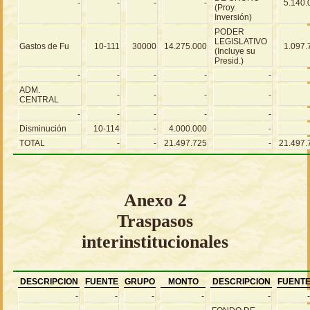
-
-
-
-
5.140.
(Proy.
Inversión)
PODER
LEGISLATIVO
Gastos de Fu
10-111
30000
14.275.000
1.097.
(Incluye su
Presid.)
-
-
-
-
-
ADM.
-
-
-
-
CENTRAL
-
-
-
-
-
Disminución
10-114
-
4.000.000
-
TOTAL
-
-
21.497.725
-
21.497.
Anexo 2
Traspasos
interinstitucionales
DESCRIPCION
FUENTE
GRUPO
MONTO
DESCRIPCION
FUENT
-
-
-
-
-
-