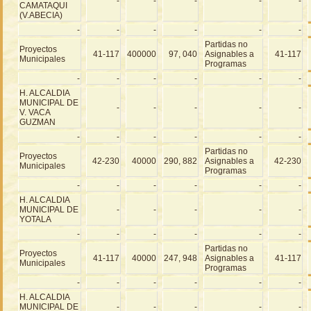
-
-
-
-
-
CAMATAQUI
(V.ABECIA)
-
-
-
-
-
-
Partidas no
Proyectos
41-117
400000
97, 040
Asignables a
41-117
Municipales
Programas
-
-
-
-
-
-
H. ALCALDIA
MUNICIPAL DE
-
-
-
-
-
V. VACA
GUZMAN
-
-
-
-
-
-
Partidas no
Proyectos
42-230
40000
290, 882
Asignables a
42-230
Municipales
Programas
-
-
-
-
-
-
H. ALCALDIA
MUNICIPAL DE
-
-
-
-
-
YOTALA
-
-
-
-
-
-
Partidas no
Proyectos
41-117
40000
247, 948
Asignables a
41-117
Municipales
Programas
-
-
-
-
-
-
H. ALCALDIA
MUNICIPAL DE
-
-
-
-
-