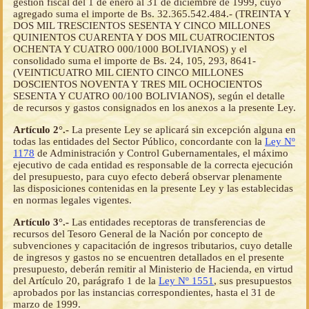
gestión fiscal del 1 de enero al 31 de diciembre de 1999, cuyo
agregado suma el importe de Bs. 32.365.542.484.- (TREINTA Y
DOS MIL TRESCIENTOS SESENTA Y CINCO MILLONES
QUINIENTOS CUARENTA Y DOS MIL CUATROCIENTOS
OCHENTA Y CUATRO 000/1000 BOLIVIANOS) y el
consolidado suma el importe de Bs. 24, 105, 293, 8641-
(VEINTICUATRO MIL CIENTO CINCO MILLONES
DOSCIENTOS NOVENTA Y TRES MIL OCHOCIENTOS
SESENTA Y CUATRO 00/100 BOLIVIANOS), según el detalle
de recursos y gastos consignados en los anexos a la presente Ley.
Artículo 2°.-
La presente Ley se aplicará sin excepción alguna en
todas las entidades del Sector Público, concordante con la
Ley Nº
1178
de Administración y Control Gubernamentales, el máximo
ejecutivo de cada entidad es responsable de la correcta ejecución
del presupuesto, para cuyo efecto deberá observar plenamente
las disposiciones contenidas en la presente Ley y las establecidas
en normas legales vigentes.
Artículo 3°.-
Las entidades receptoras de transferencias de
recursos del Tesoro General de la Nación por concepto de
subvenciones y capacitación de ingresos tributarios, cuyo detalle
de ingresos y gastos no se encuentren detallados en el presente
presupuesto, deberán remitir al Ministerio de Hacienda, en virtud
del Artículo 20, parágrafo 1 de la
Ley Nº 1551
, sus presupuestos
aprobados por las instancias correspondientes, hasta el 31 de
marzo de 1999.