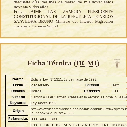
diecisiete días del mes de marzo de mil novecientos
noventa y dos años.
Fdo. JAIME PAZ ZAMORA PRESIDENTE
CONSTITUCIONAL DE LA REPÚBLICA - CARLOS
SAAVEDRA BRUNO Ministro del Interior Migración
Justicia y Defensa Social.
Ficha Técnica (
DCMI
)
Norma
Bolivia: Ley Nº 1315, 17 de marzo de 1992
Fecha
Formato
2023-03-05
Text
Dominio
Derechos
Bolivia
GFDL
Sumario
Cantón villa el Carmen, créase en la Provincia Cornelio Saave
Keywords
Ley, marzo/1992
http://www.vicepresidencia.gob.bo/Inicio/tabid/36/ctl/wsqver
Origen
id_base=2&id_busca=1315
Referencias
0001-4031.lexml
Fdo. H. JORGE INCHAUSTE ZELAYA PRESIDENTE HONOR