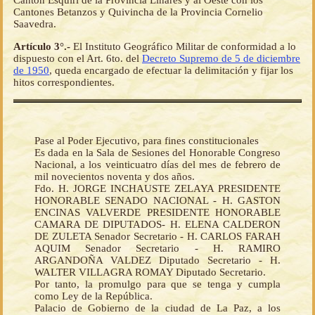
Cantón Esquiri de la Provincia Linares y al Oeste con los
Cantones Betanzos y Quivincha de la Provincia Cornelio
Saavedra.
Artículo 3°.-
El Instituto Geográfico Militar de conformidad a lo
dispuesto con el Art. 6to. del
Decreto Supremo de 5 de diciembre
de 1950
, queda encargado de efectuar la delimitación y fijar los
hitos correspondientes.
Pase al Poder Ejecutivo, para fines constitucionales
Es dada en la Sala de Sesiones del Honorable Congreso
Nacional, a los veinticuatro días del mes de febrero de
mil novecientos noventa y dos años.
Fdo. H. JORGE INCHAUSTE ZELAYA PRESIDENTE
HONORABLE SENADO NACIONAL - H. GASTON
ENCINAS VALVERDE PRESIDENTE HONORABLE
CAMARA DE DIPUTADOS- H. ELENA CALDERON
DE ZULETA Senador Secretario - H. CARLOS FARAH
AQUIM Senador Secretario - H. RAMIRO
ARGANDOÑA VALDEZ Diputado Secretario - H.
WALTER VILLAGRA ROMAY Diputado Secretario.
Por tanto, la promulgo para que se tenga y cumpla
como Ley de la República.
Palacio de Gobierno de la ciudad de La Paz, a los