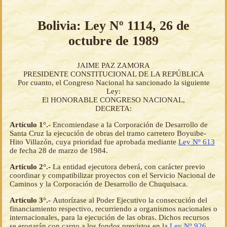
Bolivia: Ley Nº 1114, 26 de
octubre de 1989
JAIME PAZ ZAMORA
PRESIDENTE CONSTITUCIONAL DE LA REPÚBLICA
Por cuanto, el Congreso Nacional ha sancionado la siguiente
Ley:
El HONORABLE CONGRESO NACIONAL,
DECRETA:
Artículo 1°.-
Encomiendase a la Corporación de Desarrollo de
Santa Cruz la ejecución de obras del tramo carretero Boyuibe-
Hito Villazón, cuya prioridad fue aprobada mediante
Ley Nº 613
de fecha 28 de marzo de 1984.
Artículo 2°.-
La entidad ejecutora deberá, con carácter previo
coordinar y compatibilizar proyectos con el Servicio Nacional de
Caminos y la Corporación de Desarrollo de Chuquisaca.
Artículo 3°.-
Autorízase al Poder Ejecutivo la consecución del
financiamiento respectivo, recurriendo a organismos nacionales o
internacionales, para la ejecución de las obras. Dichos recursos
se erogarán con cargo a los fondos previstos en la
Ley Nº 926
,