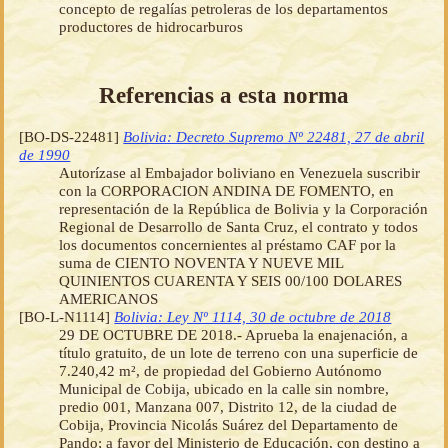
concepto de regalías petroleras de los departamentos
productores de hidrocarburos
Referencias a esta norma
[BO-DS-22481]
Bolivia: Decreto Supremo Nº 22481, 27 de abril
de 1990
Autorízase al Embajador boliviano en Venezuela suscribir
con la CORPORACION ANDINA DE FOMENTO, en
representación de la República de Bolivia y la Corporación
Regional de Desarrollo de Santa Cruz, el contrato y todos
los documentos concernientes al préstamo CAF por la
suma de CIENTO NOVENTA Y NUEVE MIL
QUINIENTOS CUARENTA Y SEIS 00/100 DOLARES
AMERICANOS
[BO-L-N1114]
Bolivia: Ley Nº 1114, 30 de octubre de 2018
29 DE OCTUBRE DE 2018.- Aprueba la enajenación, a
título gratuito, de un lote de terreno con una superficie de
7.240,42 m², de propiedad del Gobierno Autónomo
Municipal de Cobija, ubicado en la calle sin nombre,
predio 001, Manzana 007, Distrito 12, de la ciudad de
Cobija, Provincia Nicolás Suárez del Departamento de
Pando; a favor del Ministerio de Educación, con destino a