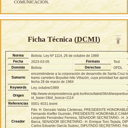
COMUNICACIÓN.
Ficha Técnica (
DCMI
)
Norma
Bolivia: Ley Nº 1114, 26 de octubre de 1989
Fecha
Formato
2023-03-05
Text
Dominio
Derechos
Bolivia
GFDL
encomiéndese a la corporación de desarrollo de Santa Cruz la
Sumario
tramo carretero Boyuibe-hito Villazón, cuya prioridad fue apr
fecha 28 de marzo de 1984
Keywords
Ley, octubre/1989
http://www.vicepresidencia.gob.bo/Inicio/tabid/36/ctl/wsqver
Origen
id_base=2&id_busca=1114
Referencias
0001-4031.lexml
Fdo. H. Gonzalo Valda Cárdenas, PRESIDENTE HONORABL
Fernando Kieffer Guzmán, PRESIDENTE HONORABLE CAMA
Leopoldo Fernández Ferreira, SENADOR SECRETARIO.- H. Jo
Creador
Barca, SENADOR SECRETARIO.- H. Enrique Toro Tejada, D
Carlos Eduardo García Suárez, DIPUTADO SECRETARIO. Fdo