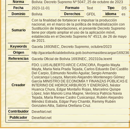
Norma
Bolivia: Decreto Supremo Nº 5047, 25 de octubre de 2023
Fecha
Formato
Tipo
2023-11-01
Text
DS
Dominio
Derechos
Idioma
Bolivia
GFDL
es
Con la finalidad de fortalecer e impulsar la producción
nacional, en el marco de la política de Industrialización con
Sustitución de Importaciones, el presente Decreto Supremo
Sumario
tiene por objeto ampliar el uso de la aplicación móvil,
establecida en el Decreto Supremo N° 4513, de 26 de mayo
de 2021.
Keywords
Gaceta 1693NEC, Decreto Supremo, octubre/2023
Origen
http://gacetaoficialdebolivia.gob.bo/normas/descargar/169236
Referencias
Gaceta Oficial de Bolivia 1693NEC, 202310a.lexml
FDO. LUIS ALBERTO ARCE CATACORA, Rogelio Mayta
Mayta, Maria Nela Prada Tejada, Carlos Eduardo Del Castillo
Del Carpio, Edmundo Novillo Aguilar, Sergio Armando
Cusicanqui Loayza, Marcelo Alejandro Montenegro Gómez
García MINISTRO DE ECONOMÍA Y FINANZAS PÚBLICAS E
Creador
INTERINO DE HIDROCARBUROS Y ENERGÍAS, Néstor
Huanca Chura, Edgar Montaño Rojas, Marcelino Quispe
López, Iván Manolo Lima Magne, Verónica Patricia Navia
Tejada, María Renee Castro Cusicanqui, Rubén Alejandro
Méndez Estrada, Edgar Pary Chambi, Remmy Rubén
Gonzales Atila, Sabina Orellana Cruz.
Contribuidor
DeveNet.net
Publicador
DeveNet.net