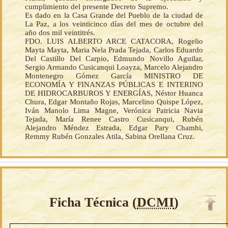
cumplimiento del presente Decreto Supremo.
Es dado en la Casa Grande del Pueblo de la ciudad de
La Paz, a los veinticinco días del mes de octubre del
año dos mil veintitrés.
FDO. LUIS ALBERTO ARCE CATACORA, Rogelio
Mayta Mayta, Maria Nela Prada Tejada, Carlos Eduardo
Del Castillo Del Carpio, Edmundo Novillo Aguilar,
Sergio Armando Cusicanqui Loayza, Marcelo Alejandro
Montenegro Gómez García MINISTRO DE
ECONOMÍA Y FINANZAS PÚBLICAS E INTERINO
DE HIDROCARBUROS Y ENERGÍAS, Néstor Huanca
Chura, Edgar Montaño Rojas, Marcelino Quispe López,
Iván Manolo Lima Magne, Verónica Patricia Navia
Tejada, María Renee Castro Cusicanqui, Rubén
Alejandro Méndez Estrada, Edgar Pary Chambi,
Remmy Rubén Gonzales Atila, Sabina Orellana Cruz.
Ficha Técnica (
DCMI
)