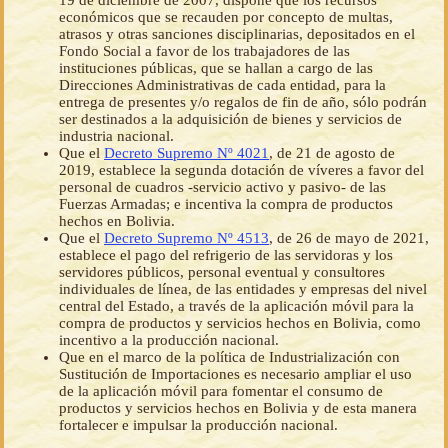
19 de diciembre de 2007, dispone que los recursos
económicos que se recauden por concepto de multas,
atrasos y otras sanciones disciplinarias, depositados en el
Fondo Social a favor de los trabajadores de las
instituciones públicas, que se hallan a cargo de las
Direcciones Administrativas de cada entidad, para la
entrega de presentes y/o regalos de fin de año, sólo podrán
ser destinados a la adquisición de bienes y servicios de
industria nacional.
Que el
Decreto Supremo Nº 4021
, de 21 de agosto de
2019, establece la segunda dotación de víveres a favor del
personal de cuadros -servicio activo y pasivo- de las
Fuerzas Armadas; e incentiva la compra de productos
hechos en Bolivia.
Que el
Decreto Supremo Nº 4513
, de 26 de mayo de 2021,
establece el pago del refrigerio de las servidoras y los
servidores públicos, personal eventual y consultores
individuales de línea, de las entidades y empresas del nivel
central del Estado, a través de la aplicación móvil para la
compra de productos y servicios hechos en Bolivia, como
incentivo a la producción nacional.
Que en el marco de la política de Industrialización con
Sustitución de Importaciones es necesario ampliar el uso
de la aplicación móvil para fomentar el consumo de
productos y servicios hechos en Bolivia y de esta manera
fortalecer e impulsar la producción nacional.