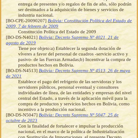
entrega de presentes y/o regalos de fin de año, sólo podrán
ser destinados a la adquisición de bienes y servicios de
industria nacional.
[BO-CPE-20090207]
Bolivia: Constitución Política del Estado de
2009, 7 de febrero de 2009
Constitución Política del Estado de 2009
[BO-DS-N4021]
Bolivia: Decreto Supremo Nº 4021, 21 de
agosto de 2019
Tiene por objeto:a) Establecer la segunda dotación de
víveres a favor del personal de cuadros -servicio activo y
pasivo- de las Fuerzas Armadas;b) Incentivar la compra de
productos hechos en Bolivia.
[BO-DS-N4513]
Bolivia: Decreto Supremo Nº 4513, 26 de mayo
de 2021
Establece el pago del refrigerio de las servidoras y los
servidores públicos, personal eventual y consultores
individuales de línea, de las entidades y empresas del nivel
central del Estado, a través de la aplicación móvil para la
compra de productos y servicios hechos en Bolivia, como
incentivo a la producción nacional.
[BO-DS-N5047]
Bolivia: Decreto Supremo Nº 5047, 25 de
octubre de 2023
Con la finalidad de fortalecer e impulsar la producción
nacional, en el marco de la política de Industrialización
con Sustitución de Importaciones, el presente Decreto