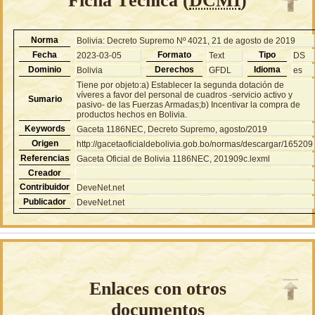
Ficha Técnica (
DCMI
)
Norma
Bolivia: Decreto Supremo Nº 4021, 21 de agosto de 2019
Fecha
Formato
Tipo
2023-03-05
Text
DS
Dominio
Derechos
Idioma
Bolivia
GFDL
es
Tiene por objeto:a) Establecer la segunda dotación de
víveres a favor del personal de cuadros -servicio activo y
Sumario
pasivo- de las Fuerzas Armadas;b) Incentivar la compra de
productos hechos en Bolivia.
Keywords
Gaceta 1186NEC, Decreto Supremo, agosto/2019
Origen
http://gacetaoficialdebolivia.gob.bo/normas/descargar/165209
Referencias
Gaceta Oficial de Bolivia 1186NEC, 201909c.lexml
Creador
Contribuidor
DeveNet.net
Publicador
DeveNet.net
Enlaces con otros
documentos