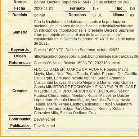
Norma
Bolivia: Decreto Supremo Nº 5047, 25 de octubre de 2023
Fecha
Formato
Tipo
2023-11-01
Text
DS
Dominio
Derechos
Idioma
Bolivia
GFDL
es
Con la finalidad de fortalecer e impulsar la producción
nacional, en el marco de la política de Industrialización con
Sustitución de Importaciones, el presente Decreto Supremo
Sumario
tiene por objeto ampliar el uso de la aplicación móvil,
establecida en el Decreto Supremo N° 4513, de 26 de mayo
de 2021.
Keywords
Gaceta 1693NEC, Decreto Supremo, octubre/2023
Origen
http://gacetaoficialdebolivia.gob.bo/normas/descargar/169236
Referencias
Gaceta Oficial de Bolivia 1693NEC, 202310a.lexml
FDO. LUIS ALBERTO ARCE CATACORA, Rogelio Mayta
Mayta, Maria Nela Prada Tejada, Carlos Eduardo Del Castillo
Del Carpio, Edmundo Novillo Aguilar, Sergio Armando
Cusicanqui Loayza, Marcelo Alejandro Montenegro Gómez
García MINISTRO DE ECONOMÍA Y FINANZAS PÚBLICAS E
Creador
INTERINO DE HIDROCARBUROS Y ENERGÍAS, Néstor
Huanca Chura, Edgar Montaño Rojas, Marcelino Quispe
López, Iván Manolo Lima Magne, Verónica Patricia Navia
Tejada, María Renee Castro Cusicanqui, Rubén Alejandro
Méndez Estrada, Edgar Pary Chambi, Remmy Rubén
Gonzales Atila, Sabina Orellana Cruz.
Contribuidor
DeveNet.net
Publicador
DeveNet.net