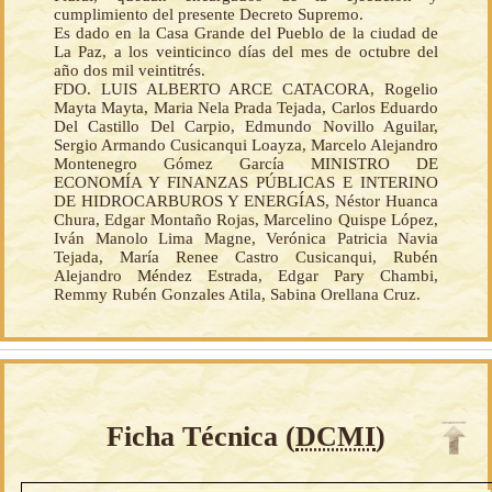
cumplimiento del presente Decreto Supremo.
Es dado en la Casa Grande del Pueblo de la ciudad de
La Paz, a los veinticinco días del mes de octubre del
año dos mil veintitrés.
FDO. LUIS ALBERTO ARCE CATACORA, Rogelio
Mayta Mayta, Maria Nela Prada Tejada, Carlos Eduardo
Del Castillo Del Carpio, Edmundo Novillo Aguilar,
Sergio Armando Cusicanqui Loayza, Marcelo Alejandro
Montenegro Gómez García MINISTRO DE
ECONOMÍA Y FINANZAS PÚBLICAS E INTERINO
DE HIDROCARBUROS Y ENERGÍAS, Néstor Huanca
Chura, Edgar Montaño Rojas, Marcelino Quispe López,
Iván Manolo Lima Magne, Verónica Patricia Navia
Tejada, María Renee Castro Cusicanqui, Rubén
Alejandro Méndez Estrada, Edgar Pary Chambi,
Remmy Rubén Gonzales Atila, Sabina Orellana Cruz.
Ficha Técnica (
DCMI
)