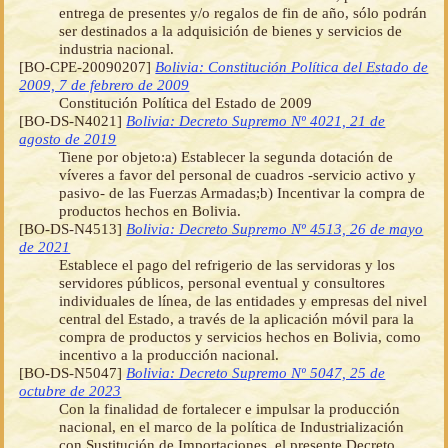
entrega de presentes y/o regalos de fin de año, sólo podrán
ser destinados a la adquisición de bienes y servicios de
industria nacional.
[BO-CPE-20090207]
Bolivia: Constitución Política del Estado de
2009, 7 de febrero de 2009
Constitución Política del Estado de 2009
[BO-DS-N4021]
Bolivia: Decreto Supremo Nº 4021, 21 de
agosto de 2019
Tiene por objeto:a) Establecer la segunda dotación de
víveres a favor del personal de cuadros -servicio activo y
pasivo- de las Fuerzas Armadas;b) Incentivar la compra de
productos hechos en Bolivia.
[BO-DS-N4513]
Bolivia: Decreto Supremo Nº 4513, 26 de mayo
de 2021
Establece el pago del refrigerio de las servidoras y los
servidores públicos, personal eventual y consultores
individuales de línea, de las entidades y empresas del nivel
central del Estado, a través de la aplicación móvil para la
compra de productos y servicios hechos en Bolivia, como
incentivo a la producción nacional.
[BO-DS-N5047]
Bolivia: Decreto Supremo Nº 5047, 25 de
octubre de 2023
Con la finalidad de fortalecer e impulsar la producción
nacional, en el marco de la política de Industrialización
con Sustitución de Importaciones, el presente Decreto