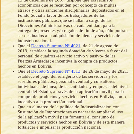
19 de diciembre de 2007, dispone que los recursos
económicos que se recauden por concepto de multas,
atrasos y otras sanciones disciplinarias, depositados en el
Fondo Social a favor de los trabajadores de las
instituciones públicas, que se hallan a cargo de las
Direcciones Administrativas de cada entidad, para la
entrega de presentes y/o regalos de fin de año, sólo podrán
ser destinados a la adquisición de bienes y servicios de
industria nacional.
Que el
Decreto Supremo Nº 4021
, de 21 de agosto de
2019, establece la segunda dotación de víveres a favor del
personal de cuadros -servicio activo y pasivo- de las
Fuerzas Armadas; e incentiva la compra de productos
hechos en Bolivia.
Que el
Decreto Supremo Nº 4513
, de 26 de mayo de 2021,
establece el pago del refrigerio de las servidoras y los
servidores públicos, personal eventual y consultores
individuales de línea, de las entidades y empresas del nivel
central del Estado, a través de la aplicación móvil para la
compra de productos y servicios hechos en Bolivia, como
incentivo a la producción nacional.
Que en el marco de la política de Industrialización con
Sustitución de Importaciones es necesario ampliar el uso
de la aplicación móvil para fomentar el consumo de
productos y servicios hechos en Bolivia y de esta manera
fortalecer e impulsar la producción nacional.