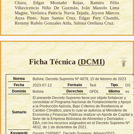
Chura, Edgar Montaño Rojas, Ramiro Félix
Villavicencio Niño De Guzmán, Iván Manolo Lima
Magne, Verónica Patricia Navia Tejada, Jeyson Marcos
Auza Pinto, Juan Santos Cruz, Edgar Pary Chambi,
Remmy Rubén Gonzales Atila, Sabina Orellana Cruz.
Ficha Técnica (
DCMI
)
Norma
Bolivia: Decreto Supremo Nº 4878, 15 de febrero de 2023
Fecha
Formato
Tipo
2023-07-12
Text
DS
Dominio
Derechos
Idioma
Bolivia
GFDL
es
El presente Decreto Supremo tiene por objeto fortalecer y
consolidar el Programa Nacional de Fortalecimiento y Apoyo
a la Producción Apícola, Bajo Criterios de Resiliencia al
Cambio Climático, para lo cual se autoriza al Ministerio de
Sumario
Economía y Finanzas Públicas realizar un Aporte de Capital a
favor de la Empresa Boliviana de Alimentos y Derivados –
EBA, con los recursos asignados en el Decreto Supremo Nº
4632, de 1 de diciembre de 2021.
Keywords
Gaceta 1595NEC, Decreto Supremo, febrero/2023