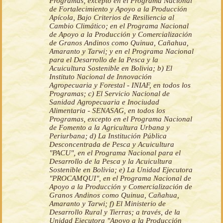
Programas, excepto en el Programa Nacional
de Fortalecimiento y Apoyo a la Producción
Apícola, Bajo Criterios de Resiliencia al
Cambio Climático; en el Programa Nacional
de Apoyo a la Producción y Comercialización
de Granos Andinos como Quinua, Cañahua,
Amaranto y Tarwi; y en el Programa Nacional
para el Desarrollo de la Pesca y la
Acuicultura Sostenible en Bolivia; b) El
Instituto Nacional de Innovación
Agropecuaria y Forestal - INIAF, en todos los
Programas; c) El Servicio Nacional de
Sanidad Agropecuaria e Inociudad
Alimentaria - SENASAG, en todos los
Programas, excepto en el Programa Nacional
de Fomento a la Agricultura Urbana y
Periurbana; d) La Institución Pública
Desconcentrada de Pesca y Acuicultura
"PACU", en el Programa Nacional para el
Desarrollo de la Pesca y la Acuicultura
Sostenible en Bolivia; e) La Unidad Ejecutora
"PROCAMQUI", en el Programa Nacional de
Apoyo a la Producción y Comercialización de
Granos Andinos como Quinua, Cañahua,
Amaranto y Tarwi; f) El Ministerio de
Desarrollo Rural y Tierras; a través, de la
Unidad Ejecutora "Apoyo a la Producción