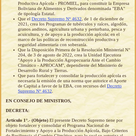
Productiva Apícola - PROMIEL, para constituir la Empresa
Boliviana de Alimentos y Derivados denominada "EBA"
de tipología Estatal.
Que el
Decreto Supremo Nº 4632
, de 1 de diciembre de
2021, crea los Programas de tubérculos y raíces, algodón,
granos andinos, agricultura urbana y periurbana, pesca y
acuicultura, y de apoyo a la producción apícola; en el
marco de las políticas de reconstrucción productiva y
seguridad alimentaria con soberanía.
Que la Disposición Primera de la Resolución Ministerial N°
204, de 3 de agosto de 2022, crea la Unidad Ejecutora
"Apoyo a la Producción Agropecuaria Ante el Cambio
Climático - APROCAM", dependiente del Ministerio de
Desarrollo Rural y Tierras.
Que para fortalecer y consolidar la producción apícola es
necesaria la emisión de una norma que autorice el Aporte
de Capital a favor de la EBA, con recursos del
Decreto
Supremo Nº 4632
.
EN CONSEJO DE MINISTROS,
DECRETA:
Artículo 1°.- (Objeto)
El presente Decreto Supremo tiene por
objeto fortalecer y consolidar el Programa Nacional de
Fortalecimiento y Apoyo a la Producción Apícola, Bajo Criterios
de Resiliencia al Cambio Climático, para lo cual se autoriza al