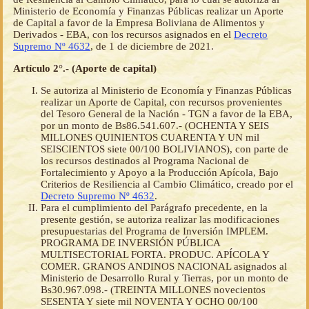
Ministerio de Economía y Finanzas Públicas realizar un Aporte
de Capital a favor de la Empresa Boliviana de Alimentos y
Derivados - EBA, con los recursos asignados en el
Decreto
Supremo Nº 4632
, de 1 de diciembre de 2021.
Artículo 2°.- (Aporte de capital)
Se autoriza al Ministerio de Economía y Finanzas Públicas
realizar un Aporte de Capital, con recursos provenientes
del Tesoro General de la Nación - TGN a favor de la EBA,
por un monto de Bs86.541.607.- (OCHENTA Y SEIS
MILLONES QUINIENTOS CUARENTA Y UN mil
SEISCIENTOS siete 00/100 BOLIVIANOS), con parte de
los recursos destinados al Programa Nacional de
Fortalecimiento y Apoyo a la Producción Apícola, Bajo
Criterios de Resiliencia al Cambio Climático, creado por el
Decreto Supremo Nº 4632
.
Para el cumplimiento del Parágrafo precedente, en la
presente gestión, se autoriza realizar las modificaciones
presupuestarias del Programa de Inversión IMPLEM.
PROGRAMA DE INVERSIÓN PÚBLICA
MULTISECTORIAL FORTA. PRODUC. APÍCOLA Y
COMER. GRANOS ANDINOS NACIONAL asignados al
Ministerio de Desarrollo Rural y Tierras, por un monto de
Bs30.967.098.- (TREINTA MILLONES novecientos
SESENTA Y siete mil NOVENTA Y OCHO 00/100