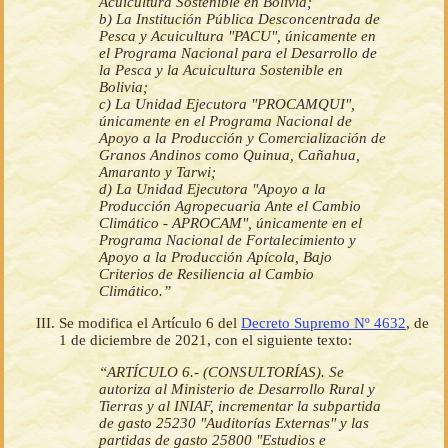
Acuicultura Sostenible en Bolivia;
b) La Institución Pública Desconcentrada de
Pesca y Acuicultura "PACU", únicamente en
el Programa Nacional para el Desarrollo de
la Pesca y la Acuicultura Sostenible en
Bolivia;
c) La Unidad Ejecutora "PROCAMQUI",
únicamente en el Programa Nacional de
Apoyo a la Producción y Comercialización de
Granos Andinos como Quinua, Cañahua,
Amaranto y Tarwi;
d) La Unidad Ejecutora "Apoyo a la
Producción Agropecuaria Ante el Cambio
Climático - APROCAM", únicamente en el
Programa Nacional de Fortalecimiento y
Apoyo a la Producción Apícola, Bajo
Criterios de Resiliencia al Cambio
Climático.”
Se modifica el Artículo 6 del
Decreto Supremo Nº 4632
, de
1 de diciembre de 2021, con el siguiente texto:
“ARTÍCULO 6.- (CONSULTORÍAS). Se
autoriza al Ministerio de Desarrollo Rural y
Tierras y al INIAF, incrementar la subpartida
de gasto 25230 "Auditorías Externas" y las
partidas de gasto 25800 "Estudios e