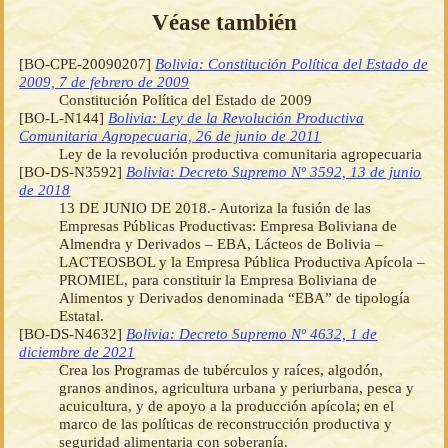
Véase también
[BO-CPE-20090207]
Bolivia: Constitución Política del Estado de
2009, 7 de febrero de 2009
Constitución Política del Estado de 2009
[BO-L-N144]
Bolivia: Ley de la Revolución Productiva
Comunitaria Agropecuaria, 26 de junio de 2011
Ley de la revolución productiva comunitaria agropecuaria
[BO-DS-N3592]
Bolivia: Decreto Supremo Nº 3592, 13 de junio
de 2018
13 DE JUNIO DE 2018.- Autoriza la fusión de las
Empresas Públicas Productivas: Empresa Boliviana de
Almendra y Derivados – EBA, Lácteos de Bolivia –
LACTEOSBOL y la Empresa Pública Productiva Apícola –
PROMIEL, para constituir la Empresa Boliviana de
Alimentos y Derivados denominada “EBA” de tipología
Estatal.
[BO-DS-N4632]
Bolivia: Decreto Supremo Nº 4632, 1 de
diciembre de 2021
Crea los Programas de tubérculos y raíces, algodón,
granos andinos, agricultura urbana y periurbana, pesca y
acuicultura, y de apoyo a la producción apícola; en el
marco de las políticas de reconstrucción productiva y
seguridad alimentaria con soberanía.