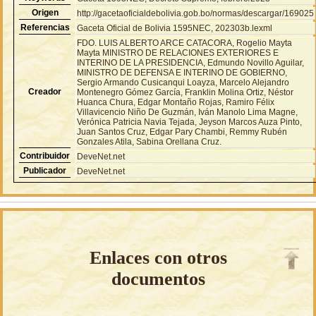
Origen
http://gacetaoficialdebolivia.gob.bo/normas/descargar/169025
Referencias
Gaceta Oficial de Bolivia 1595NEC, 202303b.lexml
FDO. LUIS ALBERTO ARCE CATACORA, Rogelio Mayta
Mayta MINISTRO DE RELACIONES EXTERIORES E
INTERINO DE LA PRESIDENCIA, Edmundo Novillo Aguilar,
MINISTRO DE DEFENSA E INTERINO DE GOBIERNO,
Sergio Armando Cusicanqui Loayza, Marcelo Alejandro
Creador
Montenegro Gómez García, Franklin Molina Ortiz, Néstor
Huanca Chura, Edgar Montaño Rojas, Ramiro Félix
Villavicencio Niño De Guzmán, Iván Manolo Lima Magne,
Verónica Patricia Navia Tejada, Jeyson Marcos Auza Pinto,
Juan Santos Cruz, Edgar Pary Chambi, Remmy Rubén
Gonzales Atila, Sabina Orellana Cruz.
Contribuidor
DeveNet.net
Publicador
DeveNet.net
Enlaces con otros
documentos