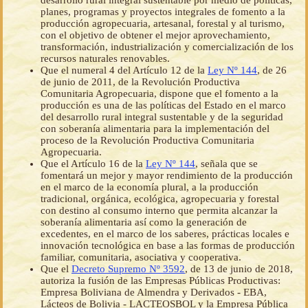
desarrollo rural integral sustentable por medio de políticas,
planes, programas y proyectos integrales de fomento a la
producción agropecuaria, artesanal, forestal y al turismo,
con el objetivo de obtener el mejor aprovechamiento,
transformación, industrialización y comercialización de los
recursos naturales renovables.
Que el numeral 4 del Artículo 12 de la
Ley Nº 144
, de 26
de junio de 2011, de la Revolución Productiva
Comunitaria Agropecuaria, dispone que el fomento a la
producción es una de las políticas del Estado en el marco
del desarrollo rural integral sustentable y de la seguridad
con soberanía alimentaria para la implementación del
proceso de la Revolución Productiva Comunitaria
Agropecuaria.
Que el Artículo 16 de la
Ley Nº 144
, señala que se
fomentará un mejor y mayor rendimiento de la producción
en el marco de la economía plural, a la producción
tradicional, orgánica, ecológica, agropecuaria y forestal
con destino al consumo interno que permita alcanzar la
soberanía alimentaria así como la generación de
excedentes, en el marco de los saberes, prácticas locales e
innovación tecnológica en base a las formas de producción
familiar, comunitaria, asociativa y cooperativa.
Que el
Decreto Supremo Nº 3592
, de 13 de junio de 2018,
autoriza la fusión de las Empresas Públicas Productivas:
Empresa Boliviana de Almendra y Derivados - EBA,
Lácteos de Bolivia - LACTEOSBOL y la Empresa Pública