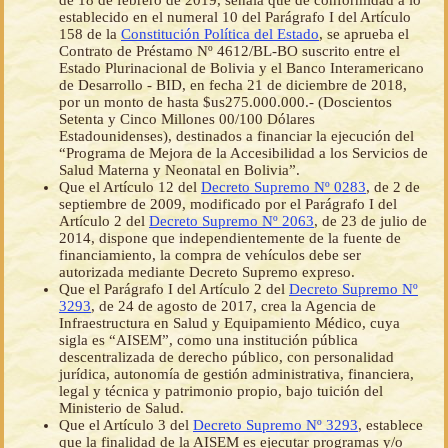
de 18 de febrero de 2019, señala que de conformidad a lo
establecido en el numeral 10 del Parágrafo I del Artículo
158 de la
Constitución Política del Estado
, se aprueba el
Contrato de Préstamo Nº 4612/BL-BO suscrito entre el
Estado Plurinacional de Bolivia y el Banco Interamericano
de Desarrollo - BID, en fecha 21 de diciembre de 2018,
por un monto de hasta $us275.000.000.- (Doscientos
Setenta y Cinco Millones 00/100 Dólares
Estadounidenses), destinados a financiar la ejecución del
“Programa de Mejora de la Accesibilidad a los Servicios de
Salud Materna y Neonatal en Bolivia”.
Que el Artículo 12 del
Decreto Supremo Nº 0283
, de 2 de
septiembre de 2009, modificado por el Parágrafo I del
Artículo 2 del
Decreto Supremo Nº 2063
, de 23 de julio de
2014, dispone que independientemente de la fuente de
financiamiento, la compra de vehículos debe ser
autorizada mediante Decreto Supremo expreso.
Que el Parágrafo I del Artículo 2 del
Decreto Supremo Nº
3293
, de 24 de agosto de 2017, crea la Agencia de
Infraestructura en Salud y Equipamiento Médico, cuya
sigla es “AISEM”, como una institución pública
descentralizada de derecho público, con personalidad
jurídica, autonomía de gestión administrativa, financiera,
legal y técnica y patrimonio propio, bajo tuición del
Ministerio de Salud.
Que el Artículo 3 del
Decreto Supremo Nº 3293
, establece
que la finalidad de la AISEM es ejecutar programas y/o