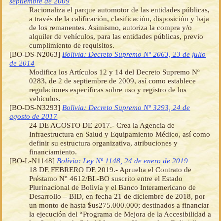
septiembre de 2009
Racionaliza el parque automotor de las entidades públicas,
a través de la calificación, clasificación, disposición y baja
de los remanentes. Asimismo, autoriza la compra y/o
alquiler de vehículos, para las entidades públicas, previo
cumplimiento de requisitos.
[BO-DS-N2063]
Bolivia: Decreto Supremo Nº 2063, 23 de julio
de 2014
Modifica los Artículos 12 y 14 del Decreto Supremo Nº
0283, de 2 de septiembre de 2009, así como establece
regulaciones específicas sobre uso y registro de los
vehículos.
[BO-DS-N3293]
Bolivia: Decreto Supremo Nº 3293, 24 de
agosto de 2017
24 DE AGOSTO DE 2017.- Crea la Agencia de
Infraestructura en Salud y Equipamiento Médico, así como
definir su estructura organizativa, atribuciones y
financiamiento.
[BO-L-N1148]
Bolivia: Ley Nº 1148, 24 de enero de 2019
18 DE FEBRERO DE 2019.- Aprueba el Contrato de
Préstamo N° 4612/BL-BO suscrito entre el Estado
Plurinacional de Bolivia y el Banco Interamericano de
Desarrollo – BID, en fecha 21 de diciembre de 2018, por
un monto de hasta $us275.000.000; destinados a financiar
la ejecución del “Programa de Mejora de la Accesibilidad a