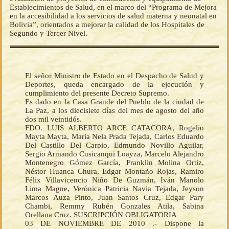
Establecimientos de Salud, en el marco del “Programa de Mejora
en la accesibilidad a los servicios de salud materna y neonatal en
Bolivia”, orientados a mejorar la calidad de los Hospitales de
Segundo y Tercer Nivel.
El señor Ministro de Estado en el Despacho de Salud y
Deportes, queda encargado de la ejecución y
cumplimiento del presente Decreto Supremo.
Es dado en la Casa Grande del Pueblo de la ciudad de
La Paz, a los diecisiete días del mes de agosto del año
dos mil veintidós.
FDO. LUIS ALBERTO ARCE CATACORA, Rogelio
Mayta Mayta, Maria Nela Prada Tejada, Carlos Eduardo
Del Castillo Del Carpio, Edmundo Novillo Aguilar,
Sergio Armando Cusicanqui Loayza, Marcelo Alejandro
Montenegro Gómez García, Franklin Molina Ortiz,
Néstor Huanca Chura, Edgar Montaño Rojas, Ramiro
Félix Villavicencio Niño De Guzmán, Iván Manolo
Lima Magne, Verónica Patricia Navia Tejada, Jeyson
Marcos Auza Pinto, Juan Santos Cruz, Edgar Pary
Chambi, Remmy Rubén Gonzales Atila, Sabina
Orellana Cruz. SUSCRIPCIÓN OBLIGATORIA
03 DE NOVIEMBRE DE 2010 .- Dispone la