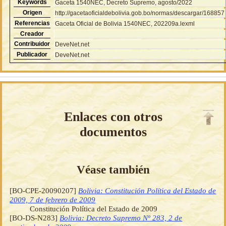
Keywords
Gaceta 1540NEC, Decreto Supremo, agosto/2022
Origen
http://gacetaoficialdebolivia.gob.bo/normas/descargar/168857
Referencias
Gaceta Oficial de Bolivia 1540NEC, 202209a.lexml
Creador
Contribuidor
DeveNet.net
Publicador
DeveNet.net
Enlaces con otros
documentos
Véase también
[BO-CPE-20090207]
Bolivia: Constitución Política del Estado de
2009, 7 de febrero de 2009
Constitución Política del Estado de 2009
[BO-DS-N283]
Bolivia: Decreto Supremo Nº 283, 2 de