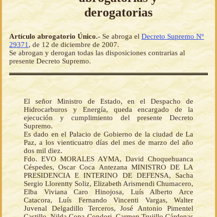
derogatorias
Artículo abrogatorio Único.-
Se abroga el
Decreto Supremo Nº
29371
, de 12 de diciembre de 2007.
Se abrogan y derogan todas las disposiciones contrarias al
presente Decreto Supremo.
El señor Ministro de Estado, en el Despacho de
Hidrocarburos y Energía, queda encargado de la
ejecución y cumplimiento del presente Decreto
Supremo.
Es dado en el Palacio de Gobierno de la ciudad de La
Paz, a los vienticuatro días del mes de marzo del año
dos mil diez.
Fdo. EVO MORALES AYMA, David Choquehuanca
Céspedes, Oscar Coca Antezana MINISTRO DE LA
PRESIDENCIA E INTERINO DE DEFENSA, Sacha
Sergio Llorentty Soliz, Elizabeth Arismendi Chumacero,
Elba Viviana Caro Hinojosa, Luís Alberto Arce
Catacora, Luís Fernando Vincenti Vargas, Walter
Juvenal Delgadillo Terceros, José Antonio Pimentel
Castillo, Nilda Copa Condori, Carmen Trujillo Cárdenas