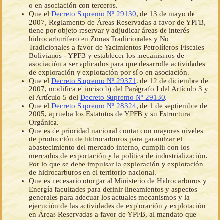
o en asociación con terceros.
Que el
Decreto Supremo Nº 29130
, de 13 de mayo de
2007, Reglamento de Áreas Reservadas a favor de YPFB,
tiene por objeto reservar y adjudicar áreas de interés
hidrocarburífero en Zonas Tradicionales y No
Tradicionales a favor de Yacimientos Petrolíferos Fiscales
Bolivianos - YPFB y establecer los mecanismos de
asociación a ser aplicados para que desarrolle actividades
de exploración y explotación por sí o en asociación.
Que el
Decreto Supremo Nº 29371
, de 12 de diciembre de
2007, modifica el inciso b) del Parágrafo I del Artículo 3 y
el Artículo 5 del
Decreto Supremo Nº 29130
.
Que el
Decreto Supremo Nº 28324
, de 1 de septiembre de
2005, aprueba los Estatutos de YPFB y su Estructura
Orgánica.
Que es de prioridad nacional contar con mayores niveles
de producción de hidrocarburos para garantizar el
abastecimiento del mercado interno, cumplir con los
mercados de exportación y la política de industrialización.
Por lo que se debe impulsar la exploración y explotación
de hidrocarburos en el territorio nacional.
Que es necesario otorgar al Ministerio de Hidrocarburos y
Energía facultades para definir lineamientos y aspectos
generales para adecuar los actuales mecanismos y la
ejecución de las actividades de exploración y explotación
en Áreas Reservadas a favor de YPFB, al mandato que