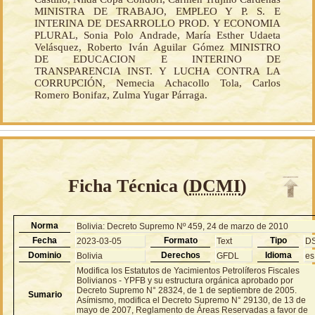
MINISTRA DE TRABAJO, EMPLEO Y P. S. E
INTERINA DE DESARROLLO PROD. Y ECONOMIA
PLURAL, Sonia Polo Andrade, María Esther Udaeta
Velásquez, Roberto Iván Aguilar Gómez MINISTRO
DE EDUCACION E INTERINO DE
TRANSPARENCIA INST. Y LUCHA CONTRA LA
CORRUPCIÓN, Nemecia Achacollo Tola, Carlos
Romero Bonifaz, Zulma Yugar Párraga.
Ficha Técnica (
DCMI
)
Norma
Bolivia: Decreto Supremo Nº 459, 24 de marzo de 2010
Fecha
Formato
Tipo
2023-03-05
Text
D
Dominio
Derechos
Idioma
Bolivia
GFDL
es
Modifica los Estatutos de Yacimientos Petrolíferos Fiscales
Bolivianos - YPFB y su estructura orgánica aprobado por
Decreto Supremo N° 28324, de 1 de septiembre de 2005.
Sumario
Asímismo, modifica el Decreto Supremo N° 29130, de 13 de
mayo de 2007, Reglamento de Áreas Reservadas a favor de