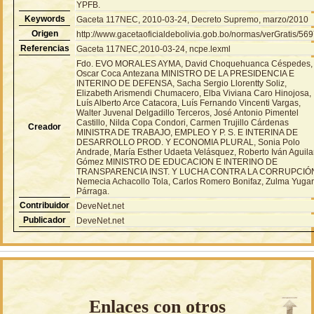
YPFB.
Keywords
Gaceta 117NEC, 2010-03-24, Decreto Supremo, marzo/2010
Origen
http://www.gacetaoficialdebolivia.gob.bo/normas/verGratis/56
Referencias
Gaceta 117NEC,2010-03-24, ncpe.lexml
Fdo. EVO MORALES AYMA, David Choquehuanca Céspedes,
Oscar Coca Antezana MINISTRO DE LA PRESIDENCIA E
INTERINO DE DEFENSA, Sacha Sergio Llorentty Soliz,
Elizabeth Arismendi Chumacero, Elba Viviana Caro Hinojosa,
Luís Alberto Arce Catacora, Luís Fernando Vincenti Vargas,
Walter Juvenal Delgadillo Terceros, José Antonio Pimentel
Castillo, Nilda Copa Condori, Carmen Trujillo Cárdenas
Creador
MINISTRA DE TRABAJO, EMPLEO Y P. S. E INTERINA DE
DESARROLLO PROD. Y ECONOMIA PLURAL, Sonia Polo
Andrade, María Esther Udaeta Velásquez, Roberto Iván Aguila
Gómez MINISTRO DE EDUCACION E INTERINO DE
TRANSPARENCIA INST. Y LUCHA CONTRA LA CORRUPCIÓ
Nemecia Achacollo Tola, Carlos Romero Bonifaz, Zulma Yuga
Párraga.
Contribuidor
DeveNet.net
Publicador
DeveNet.net
Enlaces con otros