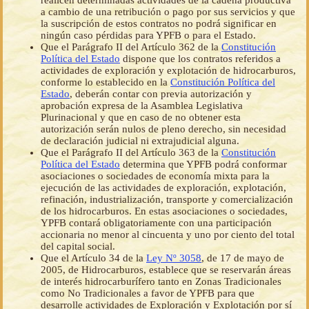
realicen determinadas actividades de la cadena productiva
a cambio de una retribución o pago por sus servicios y que
la suscripción de estos contratos no podrá significar en
ningún caso pérdidas para YPFB o para el Estado.
Que el Parágrafo II del Artículo 362 de la
Constitución
Política del Estado
dispone que los contratos referidos a
actividades de exploración y explotación de hidrocarburos,
conforme lo establecido en la
Constitución Política del
Estado
, deberán contar con previa autorización y
aprobación expresa de la Asamblea Legislativa
Plurinacional y que en caso de no obtener esta
autorización serán nulos de pleno derecho, sin necesidad
de declaración judicial ni extrajudicial alguna.
Que el Parágrafo II del Artículo 363 de la
Constitución
Política del Estado
determina que YPFB podrá conformar
asociaciones o sociedades de economía mixta para la
ejecución de las actividades de exploración, explotación,
refinación, industrialización, transporte y comercialización
de los hidrocarburos. En estas asociaciones o sociedades,
YPFB contará obligatoriamente con una participación
accionaria no menor al cincuenta y uno por ciento del total
del capital social.
Que el Artículo 34 de la
Ley Nº 3058
, de 17 de mayo de
2005, de Hidrocarburos, establece que se reservarán áreas
de interés hidrocarburífero tanto en Zonas Tradicionales
como No Tradicionales a favor de YPFB para que
desarrolle actividades de Exploración y Explotación por sí