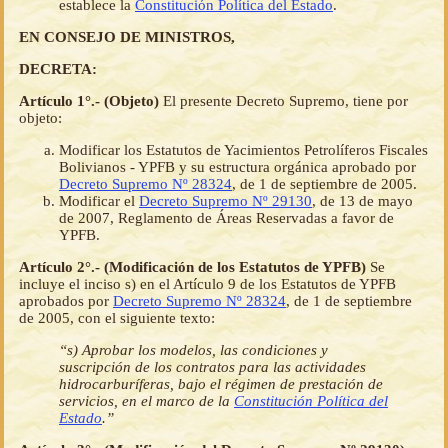
establece la
Constitución Política del Estado
.
EN CONSEJO DE MINISTROS,
DECRETA:
Artículo 1°.- (Objeto)
El presente Decreto Supremo, tiene por
objeto:
Modificar los Estatutos de Yacimientos Petrolíferos Fiscales
Bolivianos - YPFB y su estructura orgánica aprobado por
Decreto Supremo Nº 28324
, de 1 de septiembre de 2005.
Modificar el
Decreto Supremo Nº 29130
, de 13 de mayo
de 2007, Reglamento de Áreas Reservadas a favor de
YPFB.
Artículo 2°.- (Modificación de los Estatutos de YPFB)
Se
incluye el inciso s) en el Artículo 9 de los Estatutos de YPFB
aprobados por
Decreto Supremo Nº 28324
, de 1 de septiembre
de 2005, con el siguiente texto:
“s) Aprobar los modelos, las condiciones y
suscripción de los contratos para las actividades
hidrocarburíferas, bajo el régimen de prestación de
servicios, en el marco de la
Constitución Política del
Estado
.”