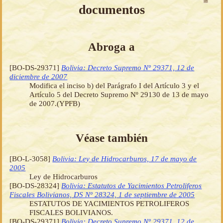
documentos
Abroga a
[BO-DS-29371]
Bolivia: Decreto Supremo Nº 29371, 12 de
diciembre de 2007
Modifica el inciso b) del Parágrafo I del Artículo 3 y el
Artículo 5 del Decreto Supremo Nº 29130 de 13 de mayo
de 2007.(YPFB)
Véase también
[BO-L-3058]
Bolivia: Ley de Hidrocarburos, 17 de mayo de
2005
Ley de Hidrocarburos
[BO-DS-28324]
Bolivia: Estatutos de Yacimientos Petroliferos
Fiscales Bolivianos, DS Nº 28324, 1 de septiembre de 2005
ESTATUTOS DE YACIMIENTOS PETROLIFEROS
FISCALES BOLIVIANOS.
[BO-DS-29371]
Bolivia: Decreto Supremo Nº 29371, 12 de