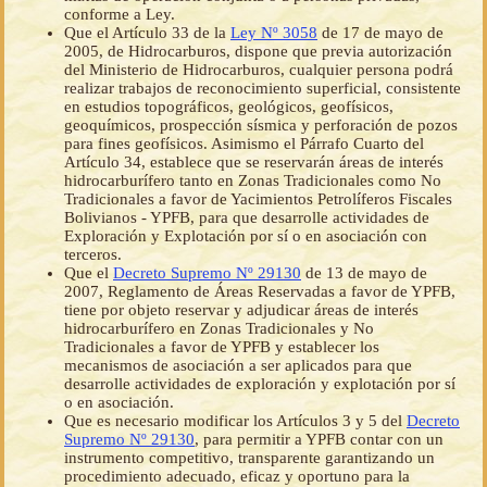
conforme a Ley.
Que el Artículo 33 de la
Ley Nº 3058
de 17 de mayo de
2005, de Hidrocarburos, dispone que previa autorización
del Ministerio de Hidrocarburos, cualquier persona podrá
realizar trabajos de reconocimiento superficial, consistente
en estudios topográficos, geológicos, geofísicos,
geoquímicos, prospección sísmica y perforación de pozos
para fines geofísicos. Asimismo el Párrafo Cuarto del
Artículo 34, establece que se reservarán áreas de interés
hidrocarburífero tanto en Zonas Tradicionales como No
Tradicionales a favor de Yacimientos Petrolíferos Fiscales
Bolivianos - YPFB, para que desarrolle actividades de
Exploración y Explotación por sí o en asociación con
terceros.
Que el
Decreto Supremo Nº 29130
de 13 de mayo de
2007, Reglamento de Áreas Reservadas a favor de YPFB,
tiene por objeto reservar y adjudicar áreas de interés
hidrocarburífero en Zonas Tradicionales y No
Tradicionales a favor de YPFB y establecer los
mecanismos de asociación a ser aplicados para que
desarrolle actividades de exploración y explotación por sí
o en asociación.
Que es necesario modificar los Artículos 3 y 5 del
Decreto
Supremo Nº 29130
, para permitir a YPFB contar con un
instrumento competitivo, transparente garantizando un
procedimiento adecuado, eficaz y oportuno para la