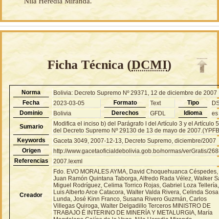
Nila Heredia Miranda.
Ficha Técnica (
DCMI
)
Norma
Bolivia: Decreto Supremo Nº 29371, 12 de diciembre de 2007
Fecha
Formato
Tipo
2023-03-05
Text
D
Dominio
Derechos
Idioma
Bolivia
GFDL
es
Modifica el inciso b) del Parágrafo I del Artículo 3 y el Artículo 
Sumario
del Decreto Supremo Nº 29130 de 13 de mayo de 2007.(YPFB
Keywords
Gaceta 3049, 2007-12-13, Decreto Supremo, diciembre/2007
Origen
http://www.gacetaoficialdebolivia.gob.bo/normas/verGratis/26
Referencias
2007.lexml
Fdo. EVO MORALES AYMA, David Choquehuanca Céspedes,
Juan Ramón Quintana Taborga, Alfredo Rada Vélez, Walker 
Miguel Rodríguez, Celima Torrico Rojas, Gabriel Loza Tellería
Luis Alberto Arce Catacora, Walter Valda Rivera, Celinda Sosa
Creador
Lunda, José Kinn Franco, Susana Rivero Guzmán, Carlos
Villegas Quiroga, Walter Delgadillo Terceros MINISTRO DE
TRABAJO É INTERINO DE MINERÍA Y METALURGIA, María