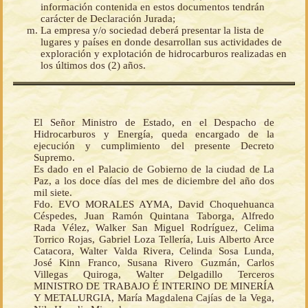
información contenida en estos documentos tendrán
carácter de Declaración Jurada;
La empresa y/o sociedad deberá presentar la lista de
lugares y países en donde desarrollan sus actividades de
exploración y explotación de hidrocarburos realizadas en
los últimos dos (2) años.
El Señor Ministro de Estado, en el Despacho de
Hidrocarburos y Energía, queda encargado de la
ejecución y cumplimiento del presente Decreto
Supremo.
Es dado en el Palacio de Gobierno de la ciudad de La
Paz, a los doce días del mes de diciembre del año dos
mil siete.
Fdo. EVO MORALES AYMA, David Choquehuanca
Céspedes, Juan Ramón Quintana Taborga, Alfredo
Rada Vélez, Walker San Miguel Rodríguez, Celima
Torrico Rojas, Gabriel Loza Tellería, Luis Alberto Arce
Catacora, Walter Valda Rivera, Celinda Sosa Lunda,
José Kinn Franco, Susana Rivero Guzmán, Carlos
Villegas Quiroga, Walter Delgadillo Terceros
MINISTRO DE TRABAJO É INTERINO DE MINERÍA
Y METALURGIA, María Magdalena Cajías de la Vega,