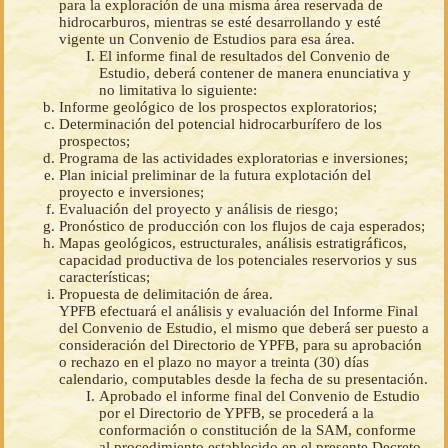
para la exploración de una misma área reservada de
hidrocarburos, mientras se esté desarrollando y esté
vigente un Convenio de Estudios para esa área.
El informe final de resultados del Convenio de
Estudio, deberá contener de manera enunciativa y
no limitativa lo siguiente:
Informe geológico de los prospectos exploratorios;
Determinación del potencial hidrocarburífero de los
prospectos;
Programa de las actividades exploratorias e inversiones;
Plan inicial preliminar de la futura explotación del
proyecto e inversiones;
Evaluación del proyecto y análisis de riesgo;
Pronóstico de producción con los flujos de caja esperados;
Mapas geológicos, estructurales, análisis estratigráficos,
capacidad productiva de los potenciales reservorios y sus
características;
Propuesta de delimitación de área.
YPFB efectuará el análisis y evaluación del Informe Final
del Convenio de Estudio, el mismo que deberá ser puesto a
consideración del Directorio de YPFB, para su aprobación
o rechazo en el plazo no mayor a treinta (30) días
calendario, computables desde la fecha de su presentación.
Aprobado el informe final del Convenio de Estudio
por el Directorio de YPFB, se procederá a la
conformación o constitución de la SAM, conforme
al procedimiento establecido en el presente Decreto