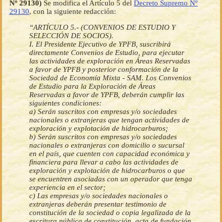
Nº 29130)
Se modifica el Artículo 5 del
Decreto Supremo Nº
29130
, con la siguiente redacción:
“ARTÍCULO 5.- (CONVENIOS DE ESTUDIO Y
SELECCIÓN DE SOCIOS).
I. El Presidente Ejecutivo de YPFB, suscribirá
directamente Convenios de Estudio, para ejecutar
las actividades de exploración en Áreas Reservadas
a favor de YPFB y posterior conformación de la
Sociedad de Economía Mixta - SAM. Los Convenios
de Estudio para la Exploración de Áreas
Reservadas a favor de YPFB, deberán cumplir las
siguientes condiciones:
a) Serán suscritos con empresas y/o sociedades
nacionales o extranjeras que tengan actividades de
exploración y explotación de hidrocarburos;
b) Serán suscritos con empresas y/o sociedades
nacionales o extranjeras con domicilio o sucursal
en el país, que cuenten con capacidad económica y
financiera para llevar a cabo las actividades de
exploración y explotación de hidrocarburos o que
se encuentren asociadas con un operador que tenga
experiencia en el sector;
c) Las empresas y/o sociedades nacionales o
extranjeras deberán presentar testimonio de
constitución de la sociedad o copia legalizada de la
escritura pública de constitución, acta de fundación