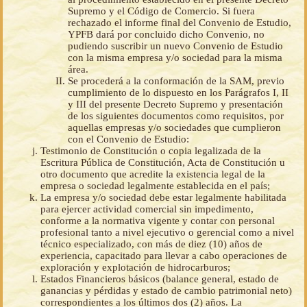
Supremo y el Código de Comercio. Si fuera
rechazado el informe final del Convenio de Estudio,
YPFB dará por concluido dicho Convenio, no
pudiendo suscribir un nuevo Convenio de Estudio
con la misma empresa y/o sociedad para la misma
área.
Se procederá a la conformación de la SAM, previo
cumplimiento de lo dispuesto en los Parágrafos I, II
y III del presente Decreto Supremo y presentación
de los siguientes documentos como requisitos, por
aquellas empresas y/o sociedades que cumplieron
con el Convenio de Estudio:
Testimonio de Constitución o copia legalizada de la
Escritura Pública de Constitución, Acta de Constitución u
otro documento que acredite la existencia legal de la
empresa o sociedad legalmente establecida en el país;
La empresa y/o sociedad debe estar legalmente habilitada
para ejercer actividad comercial sin impedimento,
conforme a la normativa vigente y contar con personal
profesional tanto a nivel ejecutivo o gerencial como a nivel
técnico especializado, con más de diez (10) años de
experiencia, capacitado para llevar a cabo operaciones de
exploración y explotación de hidrocarburos;
Estados Financieros básicos (balance general, estado de
ganancias y pérdidas y estado de cambio patrimonial neto)
correspondientes a los últimos dos (2) años. La