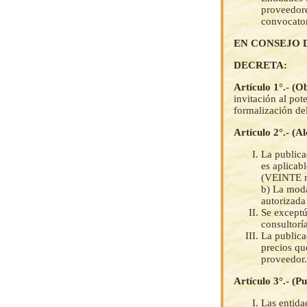
proveedore
convocator
EN CONSEJO 
DECRETA:
Artículo 1°.- (O
invitación al pot
formalización de
Artículo 2°.- (A
La publica
es aplicab
(VEINTE 
b) La moda
autorizada
Se exceptú
consultoría
La publica
precios qu
proveedor.
Artículo 3°.- (Pu
Las entida