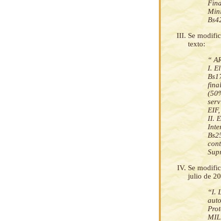
Fina
Mini
Bs4
Se modific
texto:
“ A
I. E
Bs1
fina
(50%
serv
EIF,
II. 
Inte
Bs2
cont
Sup
Se modific
julio de 20
“I. 
auto
Pro
MIL