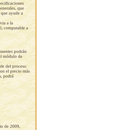
pecificaciones
generales, que
e que ayude a
via a la
il, computable a
ponentes podrán
del módulo de
.
ble del proceso
con el precio más
a, podrá
nio de 2009,