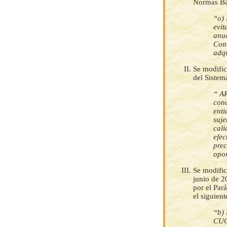
Normas Bás
“o) 
evit
anua
Cont
adqu
Se modific
del Sistem
“ A
con
enti
suje
cali
efec
prec
opo
Se modific
junio de 2
por el Par
el siguient
“b) 
CUCE