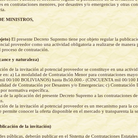
s en contrataciones menores, por desastres y/o emergencias y otras cont
ia.
DE MINISTROS,
bjeto)
El presente Decreto Supremo tiene por objeto regular la publicaci
encial proveedor como una actividad obligatoria a realizarse de manera p
l proceso de contratación.
lcance y naturaleza)
ción de la invitación al potencial proveedor se constituye en una activid
le en: a) La modalidad de Contratación Menor para contrataciones mayo
mil 00/100 BOLIVIANOS) hasta Bs50.000.- (CINCUENTA mil 00/100
lidad de Contratación por Desastres y/o Emergencias; c) Contratación 
 por normativa específica.
a de la aplicación del presente Decreto Supremo a las contrataciones de
s.
ción de la invitación al potencial proveedor es un mecanismo para la 
e permite conocer la oferta disponible en el mercado y transparenta la s
blicación de la invitación)
des públicas, deberán publicar en el Sistema de Contrataciones Estatale