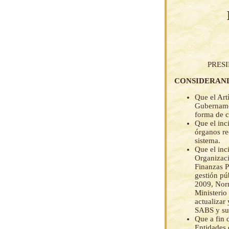
PRES
CONSIDERAN
Que el Art
Gubernamen
forma de c
Que el inc
órganos re
sistema.
Que el inc
Organizaci
Finanzas P
gestión pú
2009, Norm
Ministerio
actualizar
SABS y su
Que a fin 
Entidades d