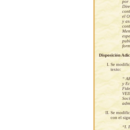
por 
Dire
cont
el O
y as
cont
Meno
espe
publ
form
Disposición Adic
Se modific
texto:
“ AR
y Ec
Fid
VEI
Soci
admi
Se modific
con el sigu
“I. 