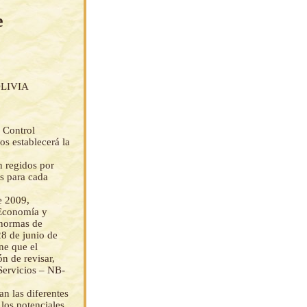
e
LIVIA
y Control
s establecerá la
n regidos por
os para cada
e 2009,
 Economía y
s normas de
28 de junio de
ne que el
n de revisar,
Servicios – NB-
an las diferentes
 los potenciales