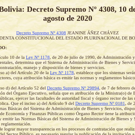
Bolivia: Decreto Supremo Nº 4308, 10 d
agosto de 2020
Decreto Supremo Nº 4308
JEANINE ÁÑEZ CHÁVEZ
IDENTA CONSTITUCIONAL DEL ESTADO PLURINACIONAL DE BO
DO:
ículo 10 de la
Ley Nº 1178
, de 20 de julio de 1990, de Administración 
tales, determina que el Sistema de Administración de Bienes y Servicio
ontratación, manejo y disposición de bienes y servicios.
iso a) del Artículo 20 de la
Ley Nº 1178
, establece que los sistemas será
ctores, cuya atribución básica es emitir las normas y reglamentos básic
iso d) del Artículo 52 del
Decreto Supremo Nº 29894
, de 7 de febrero d
ón del Órgano Ejecutivo, señala que es atribución de la Ministra(o) de
úblicas, ejercer las facultades de autoridad fiscal y órgano rector de la
blica. Que el inciso a) del Artículo 9 del
Decreto Supremo Nº 0181
, de 
as Básicas del Sistema de Administración de Bienes y Servicios, dispo
 de Economía y Finanzas Públicas como Órgano Rector tiene la atribució
 y emitir las Normas Básicas del Sistema de Administración de Bienes y 
 reglamentación.
de lograr mayor transparencia en los procesos de contratación que realiz
el Sector Público, es necesario regular la publicación de la invitación a