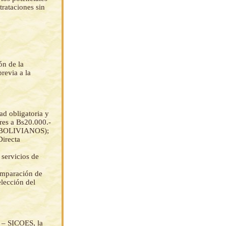
rataciones sin
ón de la
revia a la
ad obligatoria y
res a Bs20.000.-
 BOLIVIANOS);
Directa
 servicios de
comparación de
elección del
s – SICOES, la