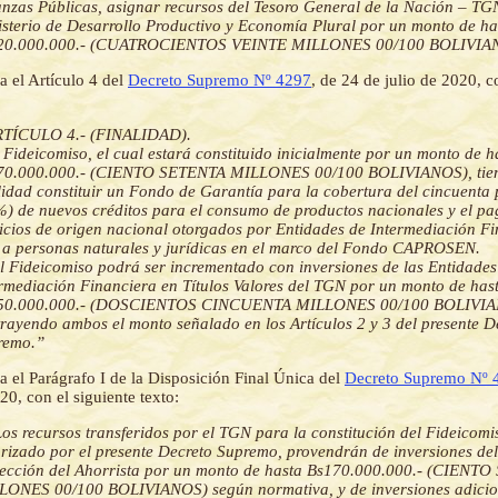
nzas Públicas, asignar recursos del Tesoro General de la Nación – TGN
sterio de Desarrollo Productivo y Economía Plural por un monto de ha
20.000.000.- (CUATROCIENTOS VEINTE MILLONES 00/100 BOLIVIA
a el Artículo 4 del
Decreto Supremo Nº 4297
, de 24 de julio de 2020, c
RTÍCULO 4.- (FINALIDAD).
l Fideicomiso, el cual estará constituido inicialmente por un monto de h
70.000.000.- (CIENTO SETENTA MILLONES 00/100 BOLIVIANOS), tie
lidad constituir un Fondo de Garantía para la cobertura del cincuenta 
) de nuevos créditos para el consumo de productos nacionales y el pa
icios de origen nacional otorgados por Entidades de Intermediación Fi
 a personas naturales y jurídicas en el marco del Fondo CAPROSEN.
El Fideicomiso podrá ser incrementado con inversiones de las Entidades
rmediación Financiera en Títulos Valores del TGN por un monto de has
50.000.000.- (DOSCIENTOS CINCUENTA MILLONES 00/100 BOLIVIA
rayendo ambos el monto señalado en los Artículos 2 y 3 del presente D
remo.”
a el Parágrafo I de la Disposición Final Única del
Decreto Supremo Nº 
20, con el siguiente texto:
Los recursos transferidos por el TGN para la constitución del Fideicomi
rizado por el presente Decreto Supremo, provendrán de inversiones de
tección del Ahorrista por un monto de hasta Bs170.000.000.- (CIENT
LONES 00/100 BOLIVIANOS) según normativa, y de inversiones adicio