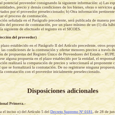
 al potencial proveedor consignando la siguiente información: a) Las es
cantidades, precio y demás condiciones de los bienes, obras o servicios 
rtados por el proveedor preseleccionado; b) Otra información pertinent
tar el proceso de contratación.
ción señalada en el Parágrafo precedente, será publicada de manera pre
ión del proceso de contratación, por un plazo mínimo de un (1) día háb
día siguiente de efectuado el registro en el SICOES.
elección del proveedor)
 plazo establecido en el Parágrafo II del Artículo precedente, otros pro
a las condiciones de la contratación y ofertar menores precios a través 
ón de propuestas del Registro Único de Proveedores del Estado – RUPE
arse alguna propuesta en el plazo establecido por la entidad, el responsa
ación realizará la comparación de precios y seleccionará al proponente 
l que se formalizará la contratación. De no registrarse ninguna propuest
 la contratación con el proveedor inicialmente preseleccionado.
Disposiciones adicionales
ional Primera.-
a el inciso o) del Artículo 5 del
Decreto Supremo Nº 0181
, de 28 de ju