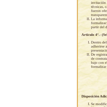
invitación
técnicas, 
fueron ofe
transparen
La informa
formalizac
partir del 
Artículo 4°.- (S
Dentro del
adherirse 
presentaci
De registr
de contrat
bajo con e
formalizar
Disposición Adic
Se modific