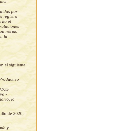
ones
inidas por
l registro
ito el
rataciones
con norma
n la
on el siguiente
Productivo
ENTOS
vo -
ario, lo
julio de 2020,
mía y