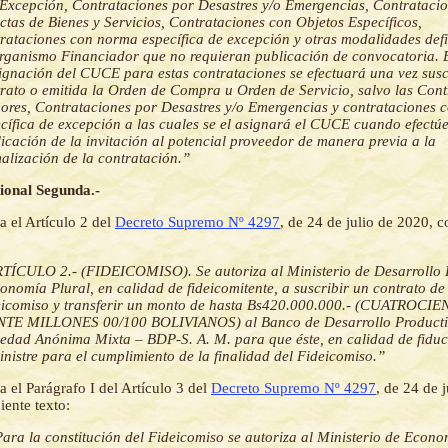
Excepción, Contrataciones por Desastres y/o Emergencias, Contrataci
ctas de Bienes y Servicios, Contrataciones con Objetos Específicos,
rataciones con norma específica de excepción y otras modalidades def
rganismo Financiador que no requieran publicación de convocatoria. E
ignación del CUCE para estas contrataciones se efectuará una vez suscr
rato o emitida la Orden de Compra u Orden de Servicio, salvo las Cont
res, Contrataciones por Desastres y/o Emergencias y contrataciones 
cífica de excepción a las cuales se el asignará el CUCE cuando efectúe
icación de la invitación al potencial proveedor de manera previa a la
alización de la contratación.”
ional Segunda.-
a el Artículo 2 del
Decreto Supremo Nº 4297
, de 24 de julio de 2020, c
TÍCULO 2.- (FIDEICOMISO). Se autoriza al Ministerio de Desarrollo 
onomía Plural, en calidad de fideicomitente, a suscribir un contrato de
eicomiso y transferir un monto de hasta Bs420.000.000.- (CUATROCI
NTE MILLONES 00/100 BOLIVIANOS) al Banco de Desarrollo Producti
edad Anónima Mixta – BDP-S. A. M. para que éste, en calidad de fiduci
nistre para el cumplimiento de la finalidad del Fideicomiso.”
a el Parágrafo I del Artículo 3 del
Decreto Supremo Nº 4297
, de 24 de 
iente texto:
Para la constitución del Fideicomiso se autoriza al Ministerio de Econo