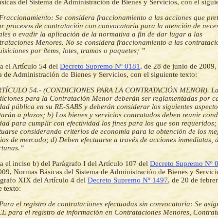
icas del Sistema de Administración de Bienes y Servicios, con el siguie
Fraccionamiento: Se considera fraccionamiento a las acciones que pre
ar procesos de contratación con convocatoria para la atención de nece
les o evadir la aplicación de la normativa a fin de dar lugar a las
rataciones Menores. No se considera fraccionamiento a las contrataci
isiciones por ítems, lotes, tramos o paquetes; ”
a el Artículo 54 del
Decreto Supremo Nº 0181
, de 28 de junio de 2009
a de Administración de Bienes y Servicios, con el siguiente texto:
RTÍCULO 54.- (CONDICIONES PARA LA CONTRATACIÓN MENOR). L
diciones para la Contratación Menor deberán ser reglamentadas por c
dad pública en su RE-SABS y deberán considerar los siguientes aspecto
tarán a plazos; b) Los bienes y servicios contratados deben reunir cond
dad para cumplir con efectividad los fines para los que son requeridos
tuarse considerando criterios de economía para la obtención de los me
ios de mercado; d) Deben efectuarse a través de acciones inmediatas, á
rtunas.”
a el inciso b) del Parágrafo I del Artículo 107 del
Decreto Supremo Nº 
009, Normas Básicas del Sistema de Administración de Bienes y Servici
ágrafo XIX del Artículo 4 del
Decreto Supremo Nº 1497
, de 20 de febre
e texto:
Para el registro de contrataciones efectuadas sin convocatoria: Se asig
 para el registro de información en Contrataciones Menores, Contrat