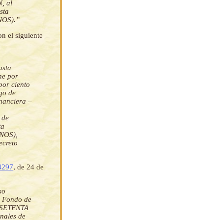
, al
sta
NOS).”
on el siguiente
asta
ne por
por ciento
go de
nanciera –
 de
ta
NOS),
ecreto
4297
, de 24 de
so
l Fondo de
O SETENTA
nales de