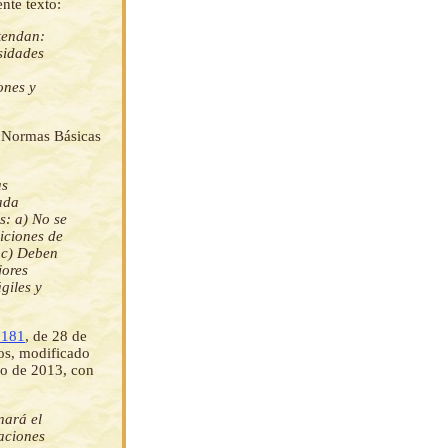
nte texto:
tendan:
sidades
ones y
, Normas Básicas
as
ada
s: a) No se
iciones de
; c) Deben
jores
giles y
0181
, de 28 de
os, modificado
ro de 2013, con
nará el
aciones