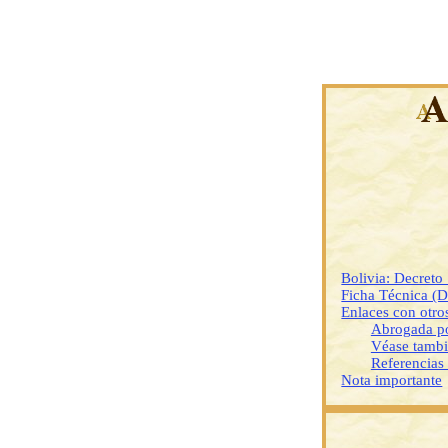
Bolivia: Decret
Ficha Técnica (
Enlaces con otr
Abrogada p
Véase tamb
Referencias
Nota importante