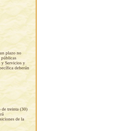
 un plazo no
s públicas
 y Servicios y
pecífica deberán
de treinta (30)
ará
iciones de la