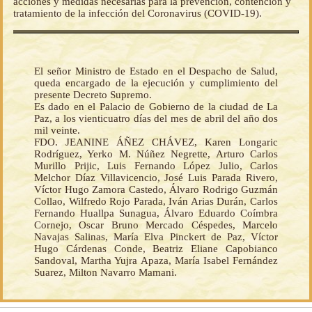
acciones y medidas necesarias para la prevención, contención y
tratamiento de la infección del Coronavirus (COVID-19).
El señor Ministro de Estado en el Despacho de Salud,
queda encargado de la ejecución y cumplimiento del
presente Decreto Supremo.
Es dado en el Palacio de Gobierno de la ciudad de La
Paz, a los vienticuatro días del mes de abril del año dos
mil veinte.
FDO. JEANINE ÁÑEZ CHÁVEZ, Karen Longaric
Rodríguez, Yerko M. Núñez Negrette, Arturo Carlos
Murillo Prijic, Luis Fernando López Julio, Carlos
Melchor Díaz Villavicencio, José Luis Parada Rivero,
Víctor Hugo Zamora Castedo, Álvaro Rodrigo Guzmán
Collao, Wilfredo Rojo Parada, Iván Arias Durán, Carlos
Fernando Huallpa Sunagua, Álvaro Eduardo Coímbra
Cornejo, Oscar Bruno Mercado Céspedes, Marcelo
Navajas Salinas, María Elva Pinckert de Paz, Víctor
Hugo Cárdenas Conde, Beatriz Eliane Capobianco
Sandoval, Martha Yujra Apaza, María Isabel Fernández
Suarez, Milton Navarro Mamani.