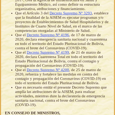
2017, crea la Agencia de Infraestructura en Salud y
Equipamiento Médico, así como definir su estructura
organizativa, atribuciones y financiamiento.
Que el Artículo 3 del
Decreto Supremo Nº 3293
, establece
que la finalidad de la AISEM es ejecutar programas y/o
proyectos de Establecimientos de Salud Hospitalarios y de
Institutos de Cuarto Nivel de Salud, en el marco de las
competencias otorgadas al Ministerio de Salud.
Que el
Decreto Supremo Nº 4196
, de 17 de marzo de
2020, declara emergencia sanitaria nacional y cuarentena
en todo el territorio del Estado Plurinacional de Bolivia,
contra el brote del Coronavirus (COVID-19).
Que el
Decreto Supremo Nº 4199
, de 21 de marzo de
2020, declara Cuarentena Total en todo el territorio del
Estado Plurinacional de Bolivia, contra el contagio y
propagación del Coronavirus (COVID-19).
Que el
Decreto Supremo Nº 4200
, de 25 de marzo de
2020, refuerza y fortalece las medidas en contra del
contagio y propagación del Coronavirus (COVID-19) en
todo el territorio del Estado Plurinacional de Bolivia.
Que es necesario emitir el presente Decreto Supremo que
amplía las atribuciones de la AISEM, para realizar
actividades, mientras dure la declaratoria de emergencia
sanitaria nacional, contra el brote del Coronavirus
(COVID-19).
EN CONSEJO DE MINISTROS,