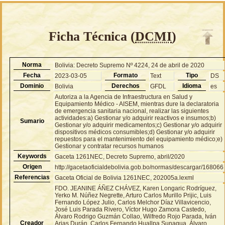
Ficha Técnica (
DCMI
)
Norma
Bolivia: Decreto Supremo Nº 4224, 24 de abril de 2020
Fecha
Formato
Tipo
2023-03-05
Text
DS
Dominio
Derechos
Idioma
Bolivia
GFDL
es
Autoriza a la Agencia de Infraestructura en Salud y
Equipamiento Médico - AISEM, mientras dure la declaratoria
de emergencia sanitaria nacional, realizar las siguientes
actividades:a) Gestionar y/o adquirir reactivos e insumos;b)
Sumario
Gestionar y/o adquirir medicamentos;c) Gestionar y/o adquirir
dispositivos médicos consumibles;d) Gestionar y/o adquirir
repuestos para el mantenimiento del equipamiento médico;e)
Gestionar y contratar recursos humanos
Keywords
Gaceta 1261NEC, Decreto Supremo, abril/2020
Origen
http://gacetaoficialdebolivia.gob.bo/normas/descargar/168066
Referencias
Gaceta Oficial de Bolivia 1261NEC, 202005a.lexml
FDO. JEANINE ÁÑEZ CHÁVEZ, Karen Longaric Rodríguez,
Yerko M. Núñez Negrette, Arturo Carlos Murillo Prijic, Luis
Fernando López Julio, Carlos Melchor Díaz Villavicencio,
José Luis Parada Rivero, Víctor Hugo Zamora Castedo,
Álvaro Rodrigo Guzmán Collao, Wilfredo Rojo Parada, Iván
Creador
Arias Durán, Carlos Fernando Huallpa Sunagua, Álvaro