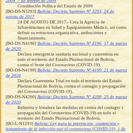
2009, 7 de febrero de 2009
Constitución Política del Estado de 2009
[BO-DS-N3293]
Bolivia: Decreto Supremo Nº 3293, 24 de
agosto de 2017
24 DE AGOSTO DE 2017.- Crea la Agencia de
Infraestructura en Salud y Equipamiento Médico, así como
definir su estructura organizativa, atribuciones y
financiamiento.
[BO-DS-N4196]
Bolivia: Decreto Supremo Nº 4196, 17 de marzo
de 2020
Declara emergencia sanitaria nacional y cuarentena en
todo el territorio del Estado Plurinacional de Bolivia,
contra el brote del Coronavirus (COVID-19).
[BO-DS-N4199]
Bolivia: Decreto Supremo Nº 4199, 21 de marzo
de 2020
Declara Cuarentena Total en todo el territorio del Estado
Plurinacional de Bolivia, contra el contagio y propagación
del Coronavirus (COVID-19).
[BO-DS-N4200]
Bolivia: Decreto Supremo Nº 4200, 25 de marzo
de 2020
Refuerza y fortalece las medidas en contra del contagio y
propagación del Coronavirus (COVID-19) en todo el
territorio del Estado Plurinacional de Bolivia.
[BO-L-N1293]
Bolivia: Ley para la prevención, contención y
tratamiento de la infección por el coronavirus (COVID-19), 1 de