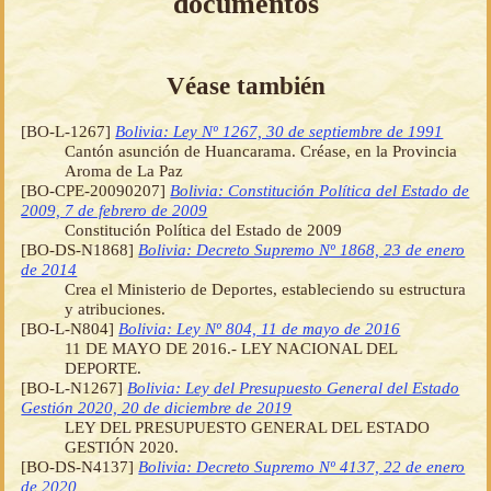
documentos
Véase también
[BO-L-1267]
Bolivia: Ley Nº 1267, 30 de septiembre de 1991
Cantón asunción de Huancarama. Créase, en la Provincia
Aroma de La Paz
[BO-CPE-20090207]
Bolivia: Constitución Política del Estado de
2009, 7 de febrero de 2009
Constitución Política del Estado de 2009
[BO-DS-N1868]
Bolivia: Decreto Supremo Nº 1868, 23 de enero
de 2014
Crea el Ministerio de Deportes, estableciendo su estructura
y atribuciones.
[BO-L-N804]
Bolivia: Ley Nº 804, 11 de mayo de 2016
11 DE MAYO DE 2016.- LEY NACIONAL DEL
DEPORTE.
[BO-L-N1267]
Bolivia: Ley del Presupuesto General del Estado
Gestión 2020, 20 de diciembre de 2019
LEY DEL PRESUPUESTO GENERAL DEL ESTADO
GESTIÓN 2020.
[BO-DS-N4137]
Bolivia: Decreto Supremo Nº 4137, 22 de enero
de 2020