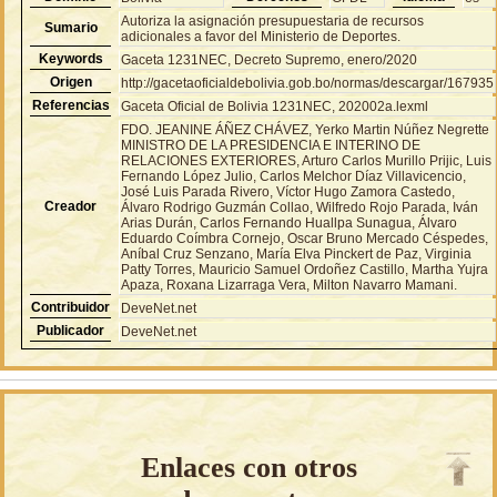
Autoriza la asignación presupuestaria de recursos
Sumario
adicionales a favor del Ministerio de Deportes.
Keywords
Gaceta 1231NEC, Decreto Supremo, enero/2020
Origen
http://gacetaoficialdebolivia.gob.bo/normas/descargar/167935
Referencias
Gaceta Oficial de Bolivia 1231NEC, 202002a.lexml
FDO. JEANINE ÁÑEZ CHÁVEZ, Yerko Martin Núñez Negrette
MINISTRO DE LA PRESIDENCIA E INTERINO DE
RELACIONES EXTERIORES, Arturo Carlos Murillo Prijic, Luis
Fernando López Julio, Carlos Melchor Díaz Villavicencio,
José Luis Parada Rivero, Víctor Hugo Zamora Castedo,
Creador
Álvaro Rodrigo Guzmán Collao, Wilfredo Rojo Parada, Iván
Arias Durán, Carlos Fernando Huallpa Sunagua, Álvaro
Eduardo Coímbra Cornejo, Oscar Bruno Mercado Céspedes,
Aníbal Cruz Senzano, María Elva Pinckert de Paz, Virginia
Patty Torres, Mauricio Samuel Ordoñez Castillo, Martha Yujra
Apaza, Roxana Lizarraga Vera, Milton Navarro Mamani.
Contribuidor
DeveNet.net
Publicador
DeveNet.net
Enlaces con otros