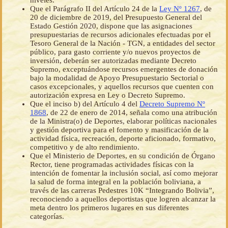
niveles.
Que el Parágrafo II del Artículo 24 de la
Ley Nº 1267
, de
20 de diciembre de 2019, del Presupuesto General del
Estado Gestión 2020, dispone que las asignaciones
presupuestarias de recursos adicionales efectuadas por el
Tesoro General de la Nación - TGN, a entidades del sector
público, para gasto corriente y/o nuevos proyectos de
inversión, deberán ser autorizadas mediante Decreto
Supremo, exceptuándose recursos emergentes de donación
bajo la modalidad de Apoyo Presupuestario Sectorial o
casos excepcionales, y aquellos recursos que cuenten con
autorización expresa en Ley o Decreto Supremo.
Que el inciso b) del Artículo 4 del
Decreto Supremo Nº
1868
, de 22 de enero de 2014, señala como una atribución
de la Ministra(o) de Deportes, elaborar políticas nacionales
y gestión deportiva para el fomento y masificación de la
actividad física, recreación, deporte aficionado, formativo,
competitivo y de alto rendimiento.
Que el Ministerio de Deportes, en su condición de Órgano
Rector, tiene programadas actividades físicas con la
intención de fomentar la inclusión social, así como mejorar
la salud de forma integral en la población boliviana, a
través de las carreras Pedestres 10K “Integrando Bolivia”,
reconociendo a aquellos deportistas que logren alcanzar la
meta dentro los primeros lugares en sus diferentes
categorías.