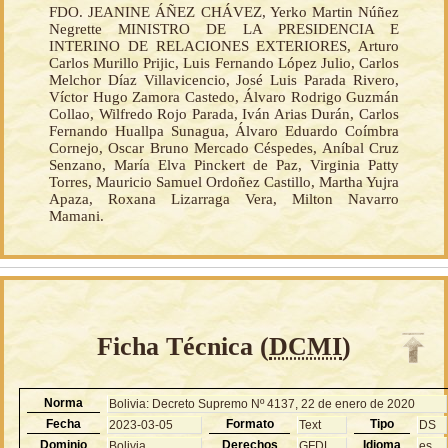
FDO. JEANINE ÁÑEZ CHÁVEZ, Yerko Martin Núñez
Negrette MINISTRO DE LA PRESIDENCIA E
INTERINO DE RELACIONES EXTERIORES, Arturo
Carlos Murillo Prijic, Luis Fernando López Julio, Carlos
Melchor Díaz Villavicencio, José Luis Parada Rivero,
Víctor Hugo Zamora Castedo, Álvaro Rodrigo Guzmán
Collao, Wilfredo Rojo Parada, Iván Arias Durán, Carlos
Fernando Huallpa Sunagua, Álvaro Eduardo Coímbra
Cornejo, Oscar Bruno Mercado Céspedes, Aníbal Cruz
Senzano, María Elva Pinckert de Paz, Virginia Patty
Torres, Mauricio Samuel Ordoñez Castillo, Martha Yujra
Apaza, Roxana Lizarraga Vera, Milton Navarro
Mamani.
Ficha Técnica (
DCMI
)
Norma
Bolivia: Decreto Supremo Nº 4137, 22 de enero de 2020
Fecha
Formato
Tipo
2023-03-05
Text
DS
Dominio
Derechos
Idioma
Bolivia
GFDL
es