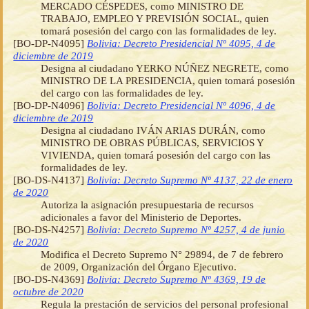
MERCADO CÉSPEDES, como MINISTRO DE
TRABAJO, EMPLEO Y PREVISIÓN SOCIAL, quien
tomará posesión del cargo con las formalidades de ley.
[BO-DP-N4095]
Bolivia: Decreto Presidencial Nº 4095, 4 de
diciembre de 2019
Designa al ciudadano YERKO NÚÑEZ NEGRETE, como
MINISTRO DE LA PRESIDENCIA, quien tomará posesión
del cargo con las formalidades de ley.
[BO-DP-N4096]
Bolivia: Decreto Presidencial Nº 4096, 4 de
diciembre de 2019
Designa al ciudadano IVÁN ARIAS DURÁN, como
MINISTRO DE OBRAS PÚBLICAS, SERVICIOS Y
VIVIENDA, quien tomará posesión del cargo con las
formalidades de ley.
[BO-DS-N4137]
Bolivia: Decreto Supremo Nº 4137, 22 de enero
de 2020
Autoriza la asignación presupuestaria de recursos
adicionales a favor del Ministerio de Deportes.
[BO-DS-N4257]
Bolivia: Decreto Supremo Nº 4257, 4 de junio
de 2020
Modifica el Decreto Supremo N° 29894, de 7 de febrero
de 2009, Organización del Órgano Ejecutivo.
[BO-DS-N4369]
Bolivia: Decreto Supremo Nº 4369, 19 de
octubre de 2020
Regula la prestación de servicios del personal profesional