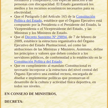
formativo y competitivo, con especial atención a las
personas con discapacidad. El Estado garantizará los
medios y los recursos económicos necesarios para su
efectividad.
Que el Parágrafo I del Artículo 165 de la
Constitución
Política del Estado
, establece que el Órgano Ejecutivo está
compuesto por la Presidenta o el Presidente del Estado, la
Vicepresidenta o el Vicepresidente del Estado, y las
Ministras y los Ministros de Estado.
Que el
Decreto Supremo Nº 29894
, de 7 de febrero de
2009, establece la estructura organizativa del Órgano
Ejecutivo del Estado Plurinacional, así como las
atribuciones de las Ministras y Ministros. Asimismo, define
los principios y valores que deben conducir a los
servidores públicos, de conformidad a lo establecido en la
Constitución Política del Estado
.
Que en cumplimiento al mandato Constitucional es
necesario incorporar a la estructura del nivel central del
Órgano Ejecutivo una entidad rectora, encargada de
diseñar e implementar políticas que promuevan el
desarrollo de la cultura y actividad física deportiva, en
todos sus niveles.
EN CONSEJO DE MINISTROS,
DECRETA: