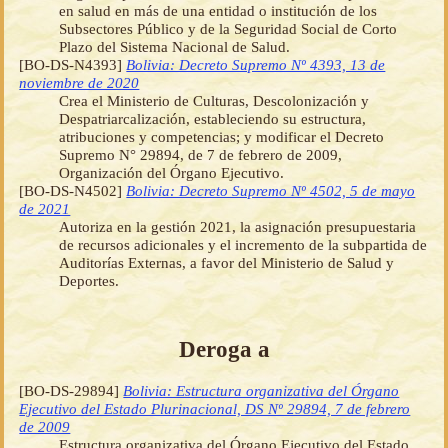
en salud en más de una entidad o institución de los
Subsectores Público y de la Seguridad Social de Corto
Plazo del Sistema Nacional de Salud.
[BO-DS-N4393]
Bolivia: Decreto Supremo Nº 4393, 13 de
noviembre de 2020
Crea el Ministerio de Culturas, Descolonización y
Despatriarcalización, estableciendo su estructura,
atribuciones y competencias; y modificar el Decreto
Supremo N° 29894, de 7 de febrero de 2009,
Organización del Órgano Ejecutivo.
[BO-DS-N4502]
Bolivia: Decreto Supremo Nº 4502, 5 de mayo
de 2021
Autoriza en la gestión 2021, la asignación presupuestaria
de recursos adicionales y el incremento de la subpartida de
Auditorías Externas, a favor del Ministerio de Salud y
Deportes.
Deroga a
[BO-DS-29894]
Bolivia: Estructura organizativa del Órgano
Ejecutivo del Estado Plurinacional, DS Nº 29894, 7 de febrero
de 2009
Estructura organizativa del Órgano Ejecutivo del Estado