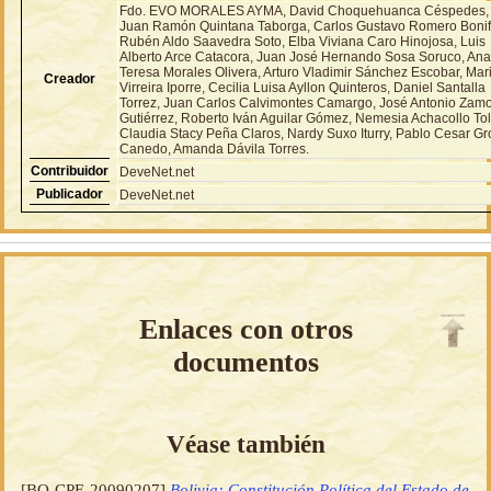
Fdo. EVO MORALES AYMA, David Choquehuanca Céspedes,
Juan Ramón Quintana Taborga, Carlos Gustavo Romero Bonif
Rubén Aldo Saavedra Soto, Elba Viviana Caro Hinojosa, Luis
Alberto Arce Catacora, Juan José Hernando Sosa Soruco, An
Teresa Morales Olivera, Arturo Vladimir Sánchez Escobar, Mar
Creador
Virreira Iporre, Cecilia Luisa Ayllon Quinteros, Daniel Santalla
Torrez, Juan Carlos Calvimontes Camargo, José Antonio Zam
Gutiérrez, Roberto Iván Aguilar Gómez, Nemesia Achacollo Tol
Claudia Stacy Peña Claros, Nardy Suxo Iturry, Pablo Cesar G
Canedo, Amanda Dávila Torres.
Contribuidor
DeveNet.net
Publicador
DeveNet.net
Enlaces con otros
documentos
Véase también
[BO-CPE-20090207]
Bolivia: Constitución Política del Estado de