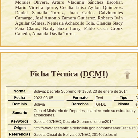
Morales Olivera, Arturo Vladimir Sánchez Escobar,
Mario Virreira Iporre, Cecilia Luisa Ayllon Quinteros,
Daniel Santalla Torrez, Juan Carlos Calvimontes
Camargo, José Antonio Zamora Gutiérrez, Roberto Iván
Aguilar Gómez, Nemesia Achacollo Tola, Claudia Stacy
Peña Claros, Nardy Suxo Iturry, Pablo Cesar Groux
Canedo, Amanda Dávila Torres.
Ficha Técnica (
DCMI
)
Norma
Bolivia: Decreto Supremo Nº 1868, 23 de enero de 2014
Fecha
Formato
Tipo
2023-03-05
Text
Dominio
Derechos
Idioma
Bolivia
GFDL
e
Crea el Ministerio de Deportes, estableciendo su estructura y
Sumario
atribuciones.
Keywords
Gaceta 607NEC, Decreto Supremo, enero/2014
Origen
http://www.gacetaoficialdebolivia.gob.bo/normas/verGratis/15
Referencias
Gaceta Oficial de Bolivia 607NEC, 201402b.lexml