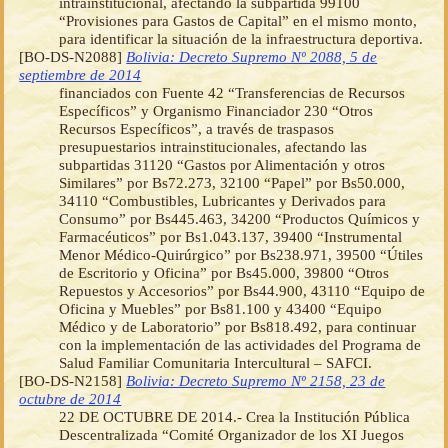
intrainstitucional, afectando la subpartida 99100
“Provisiones para Gastos de Capital” en el mismo monto,
para identificar la situación de la infraestructura deportiva.
[BO-DS-N2088]
Bolivia: Decreto Supremo Nº 2088, 5 de
septiembre de 2014
financiados con Fuente 42 “Transferencias de Recursos
Específicos” y Organismo Financiador 230 “Otros
Recursos Específicos”, a través de traspasos
presupuestarios intrainstitucionales, afectando las
subpartidas 31120 “Gastos por Alimentación y otros
Similares” por Bs72.273, 32100 “Papel” por Bs50.000,
34110 “Combustibles, Lubricantes y Derivados para
Consumo” por Bs445.463, 34200 “Productos Químicos y
Farmacéuticos” por Bs1.043.137, 39400 “Instrumental
Menor Médico-Quirúrgico” por Bs238.971, 39500 “Útiles
de Escritorio y Oficina” por Bs45.000, 39800 “Otros
Repuestos y Accesorios” por Bs44.900, 43110 “Equipo de
Oficina y Muebles” por Bs81.100 y 43400 “Equipo
Médico y de Laboratorio” por Bs818.492, para continuar
con la implementación de las actividades del Programa de
Salud Familiar Comunitaria Intercultural – SAFCI.
[BO-DS-N2158]
Bolivia: Decreto Supremo Nº 2158, 23 de
octubre de 2014
22 DE OCTUBRE DE 2014.- Crea la Institución Pública
Descentralizada “Comité Organizador de los XI Juegos