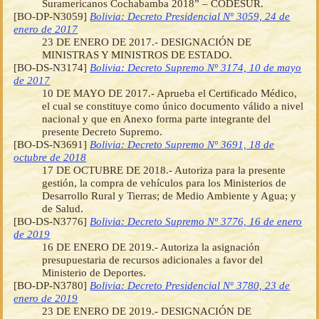
Suramericanos Cochabamba 2018” – CODESUR.
[BO-DP-N3059]
Bolivia: Decreto Presidencial Nº 3059, 24 de
enero de 2017
23 DE ENERO DE 2017.- DESIGNACIÓN DE
MINISTRAS Y MINISTROS DE ESTADO.
[BO-DS-N3174]
Bolivia: Decreto Supremo Nº 3174, 10 de mayo
de 2017
10 DE MAYO DE 2017.- Aprueba el Certificado Médico,
el cual se constituye como único documento válido a nivel
nacional y que en Anexo forma parte integrante del
presente Decreto Supremo.
[BO-DS-N3691]
Bolivia: Decreto Supremo Nº 3691, 18 de
octubre de 2018
17 DE OCTUBRE DE 2018.- Autoriza para la presente
gestión, la compra de vehículos para los Ministerios de
Desarrollo Rural y Tierras; de Medio Ambiente y Agua; y
de Salud.
[BO-DS-N3776]
Bolivia: Decreto Supremo Nº 3776, 16 de enero
de 2019
16 DE ENERO DE 2019.- Autoriza la asignación
presupuestaria de recursos adicionales a favor del
Ministerio de Deportes.
[BO-DP-N3780]
Bolivia: Decreto Presidencial Nº 3780, 23 de
enero de 2019
23 DE ENERO DE 2019.- DESIGNACIÓN DE