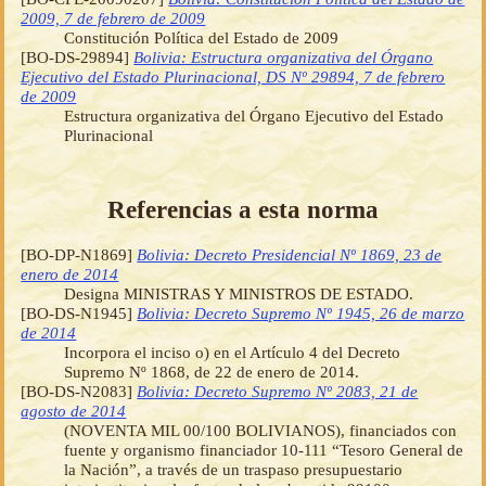
2009, 7 de febrero de 2009
Constitución Política del Estado de 2009
[BO-DS-29894]
Bolivia: Estructura organizativa del Órgano
Ejecutivo del Estado Plurinacional, DS Nº 29894, 7 de febrero
de 2009
Estructura organizativa del Órgano Ejecutivo del Estado
Plurinacional
Referencias a esta norma
[BO-DP-N1869]
Bolivia: Decreto Presidencial Nº 1869, 23 de
enero de 2014
Designa MINISTRAS Y MINISTROS DE ESTADO.
[BO-DS-N1945]
Bolivia: Decreto Supremo Nº 1945, 26 de marzo
de 2014
Incorpora el inciso o) en el Artículo 4 del Decreto
Supremo Nº 1868, de 22 de enero de 2014.
[BO-DS-N2083]
Bolivia: Decreto Supremo Nº 2083, 21 de
agosto de 2014
(NOVENTA MIL 00/100 BOLIVIANOS), financiados con
fuente y organismo financiador 10-111 “Tesoro General de
la Nación”, a través de un traspaso presupuestario