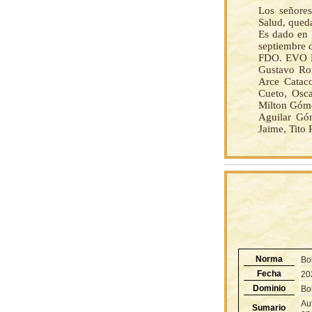
Los señores
Salud, qued
Es dado en 
septiembre 
FDO. EVO M
Gustavo Rom
Arce Cataco
Cueto, Osca
Milton Góme
Aguilar Gó
Jaime, Tito
Norma
Bo
Fecha
20
Dominio
Bol
Aut
Sumario