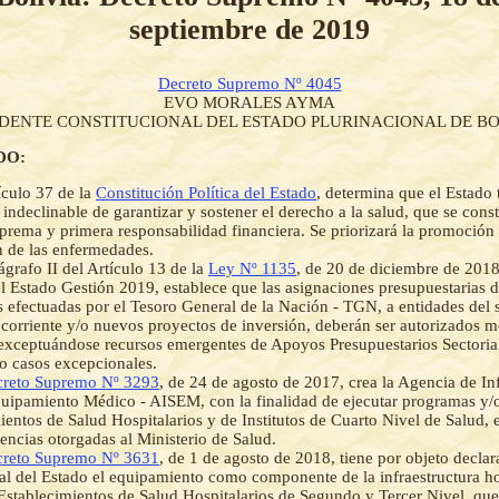
septiembre de 2019
Decreto Supremo Nº 4045
EVO MORALES AYMA
IDENTE CONSTITUCIONAL DEL ESTADO PLURINACIONAL DE BO
DO:
ículo 37 de la
Constitución Política del Estado
, determina que el Estado 
 indeclinable de garantizar y sostener el derecho a la salud, que se cons
prema y primera responsabilidad financiera. Se priorizará la promoción d
 de las enfermedades.
ágrafo II del Artículo 13 de la
Ley Nº 1135
, de 20 de diciembre de 2018
l Estado Gestión 2019, establece que las asignaciones presupuestarias d
s efectuadas por el Tesoro General de la Nación - TGN, a entidades del 
 corriente y/o nuevos proyectos de inversión, deberán ser autorizados 
xceptuándose recursos emergentes de Apoyos Presupuestarios Sectoria
 o casos excepcionales.
reto Supremo Nº 3293
, de 24 de agosto de 2017, crea la Agencia de In
uipamiento Médico - AISEM, con la finalidad de ejecutar programas y/
ientos de Salud Hospitalarios y de Institutos de Cuarto Nivel de Salud, 
encias otorgadas al Ministerio de Salud.
reto Supremo Nº 3631
, de 1 de agosto de 2018, tiene por objeto declara
ral del Estado el equipamiento como componente de la infraestructura ho
 Establecimientos de Salud Hospitalarios de Segundo y Tercer Nivel, que