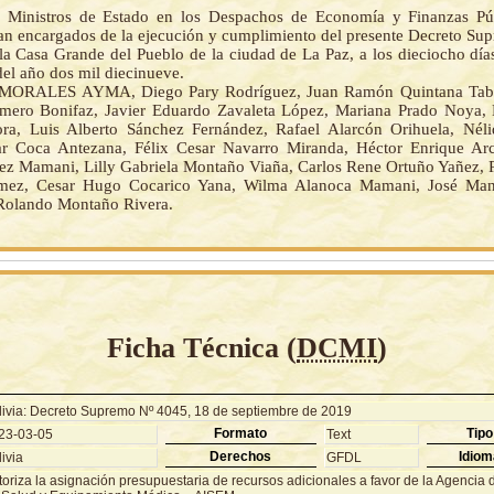
 Ministros de Estado en los Despachos de Economía y Finanzas Púb
an encargados de la ejecución y cumplimiento del presente Decreto Su
la Casa Grande del Pueblo de la ciudad de La Paz, a los dieciocho día
del año dos mil diecinueve.
ORALES AYMA, Diego Pary Rodríguez, Juan Ramón Quintana Tabo
ero Bonifaz, Javier Eduardo Zavaleta López, Mariana Prado Noya, 
ra, Luis Alberto Sánchez Fernández, Rafael Alarcón Orihuela, Néli
r Coca Antezana, Félix Cesar Navarro Miranda, Héctor Enrique Arc
z Mamani, Lilly Gabriela Montaño Viaña, Carlos Rene Ortuño Yañez, 
mez, Cesar Hugo Cocarico Yana, Wilma Alanoca Mamani, José Man
 Rolando Montaño Rivera.
Ficha Técnica (
DCMI
)
livia: Decreto Supremo Nº 4045, 18 de septiembre de 2019
Formato
Tipo
23-03-05
Text
Derechos
Idiom
ivia
GFDL
oriza la asignación presupuestaria de recursos adicionales a favor de la Agencia d