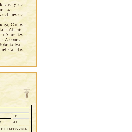
licas; y de
premo.
s del mes de
rga, Carlos
Luis Alberto
da Sifuentes
e Zaconeta,
Roberto Iván
uel Canelas
DS
a
es
e Infraestructura