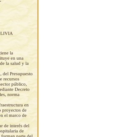
LIVIA
tiene la
tituye en una
e la salud y la
, del Presupuesto
e recursos
sector público,
mediante Decreto
les, norma
fraestructura en
o proyectos de
en el marco de
r de interés del
spitalaria de
 forman parte del