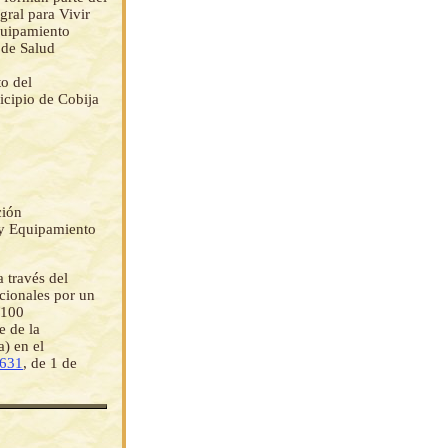
ral para Vivir
equipamiento
 de Salud
to del
icipio de Cobija
ción
d y Equipamiento
 través del
icionales por un
/100
 de la
a) en el
3631
, de 1 de