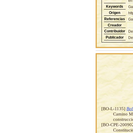
en
Keywords
Ga
Origen
ht
Referencias
Ga
Creador
Contribuidor
De
Publicador
De
[BO-L-1135]
Bol
Camino Muy
construcc
[BO-CPE-20090
Constituci