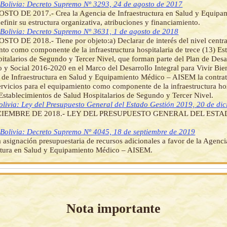
]
Bolivia: Decreto Supremo Nº 3293, 24 de agosto de 2017
STO DE 2017.- Crea la Agencia de Infraestructura en Salud y Equipa
efinir su estructura organizativa, atribuciones y financiamiento.
]
Bolivia: Decreto Supremo Nº 3631, 1 de agosto de 2018
TO DE 2018.- Tiene por objeto:a) Declarar de interés del nivel central
to como componente de la infraestructura hospitalaria de trece (13) Es
italarios de Segundo y Tercer Nivel, que forman parte del Plan de Desa
y Social 2016-2020 en el Marco del Desarrollo Integral para Vivir Bien
 de Infraestructura en Salud y Equipamiento Médico – AISEM la contrat
ervicios para el equipamiento como componente de la infraestructura hos
 Establecimientos de Salud Hospitalarios de Segundo y Tercer Nivel.
olivia: Ley del Presupuesto General del Estado Gestión 2019, 20 de di
ICIEMBRE DE 2018.- LEY DEL PRESUPUESTO GENERAL DEL EST
]
Bolivia: Decreto Supremo Nº 4045, 18 de septiembre de 2019
a asignación presupuestaria de recursos adicionales a favor de la Agenci
uctura en Salud y Equipamiento Médico – AISEM.
Nota importante