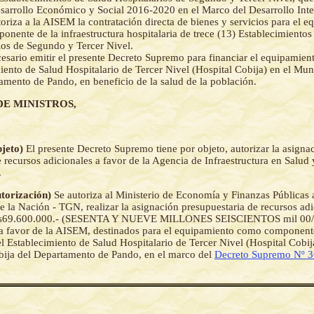
sarrollo Económico y Social 2016-2020 en el Marco del Desarrollo Integ
toriza a la AISEM la contratación directa de bienes y servicios para el 
nente de la infraestructura hospitalaria de trece (13) Establecimientos
ios de Segundo y Tercer Nivel.
esario emitir el presente Decreto Supremo para financiar el equipamien
iento de Salud Hospitalario de Tercer Nivel (Hospital Cobija) en el Mun
amento de Pando, en beneficio de la salud de la población.
DE MINISTROS,
bjeto)
El presente Decreto Supremo tiene por objeto, autorizar la asigna
e recursos adicionales a favor de la Agencia de Infraestructura en Salu
.
utorización)
Se autoriza al Ministerio de Economía y Finanzas Públicas a
e la Nación - TGN, realizar la asignación presupuestaria de recursos ad
 Bs69.600.000.- (SESENTA Y NUEVE MILLONES SEISCIENTOS mil 00
favor de la AISEM, destinados para el equipamiento como componente
el Establecimiento de Salud Hospitalario de Tercer Nivel (Hospital Cobij
ija del Departamento de Pando, en el marco del
Decreto Supremo Nº 