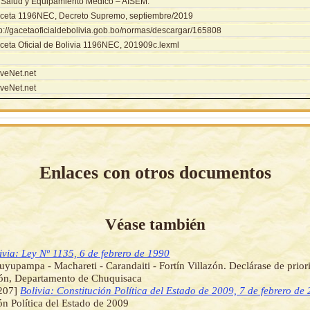
 Salud y Equipamiento Médico – AISEM.
ceta 1196NEC, Decreto Supremo, septiembre/2019
tp://gacetaoficialdebolivia.gob.bo/normas/descargar/165808
ceta Oficial de Bolivia 1196NEC, 201909c.lexml
veNet.net
veNet.net
Enlaces con otros documentos
Véase también
ivia: Ley Nº 1135, 6 de febrero de 1990
upampa - Machareti - Carandaiti - Fortín Villazón. Declárase de prior
ión, Departamento de Chuquisaca
207]
Bolivia: Constitución Política del Estado de 2009, 7 de febrero de
ón Política del Estado de 2009