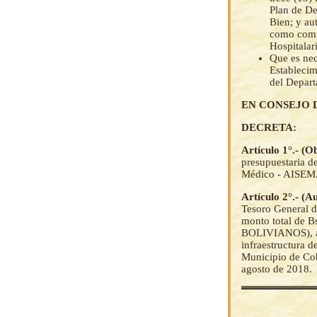
Plan de De
Bien; y au
como compo
Hospitalar
Que es nec
Establecim
del Depart
EN CONSEJO 
DECRETA:
Artículo 1°.- (O
presupuestaria d
Médico - AISEM
Artículo 2°.- (A
Tesoro General d
monto total de
BOLIVIANOS), a 
infraestructura d
Municipio de Cob
agosto de 2018.