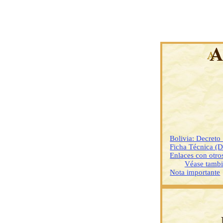
Bolivia: Decret
Ficha Técnica (
Enlaces con otr
Véase tamb
Nota importante