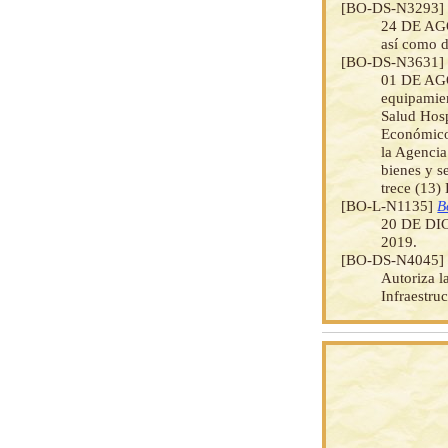
[BO-DS-N3293
24 DE AGO
así como d
[BO-DS-N3631
01 DE AGOS
equipamien
Salud Hosp
Económico 
la Agencia
bienes y s
trece (13)
[BO-L-N1135]
B
20 DE D
2019.
[BO-DS-N4045
Autoriza l
Infraestr