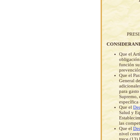
PRES
CONSIDERAN
Que el Art
obligación
función su
prevención
Que el Par
General de
adicionale
para gasto
Supremo, e
específica
Que el
Dec
Salud y Eq
Establecim
las compet
Que el
Dec
nivel cent
trece (13)