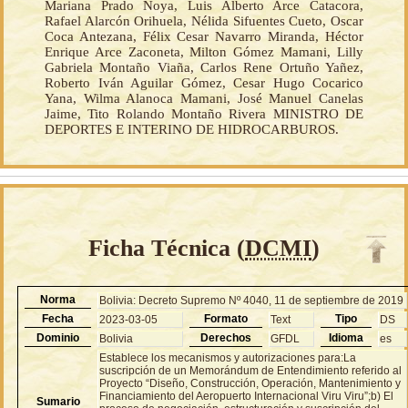
Mariana Prado Noya, Luis Alberto Arce Catacora,
Rafael Alarcón Orihuela, Nélida Sifuentes Cueto, Oscar
Coca Antezana, Félix Cesar Navarro Miranda, Héctor
Enrique Arce Zaconeta, Milton Gómez Mamani, Lilly
Gabriela Montaño Viaña, Carlos Rene Ortuño Yañez,
Roberto Iván Aguilar Gómez, Cesar Hugo Cocarico
Yana, Wilma Alanoca Mamani, José Manuel Canelas
Jaime, Tito Rolando Montaño Rivera MINISTRO DE
DEPORTES E INTERINO DE HIDROCARBUROS.
Ficha Técnica (
DCMI
)
Norma
Bolivia: Decreto Supremo Nº 4040, 11 de septiembre de 2019
Fecha
Formato
Tipo
2023-03-05
Text
DS
Dominio
Derechos
Idioma
Bolivia
GFDL
es
Establece los mecanismos y autorizaciones para:La
suscripción de un Memorándum de Entendimiento referido al
Proyecto “Diseño, Construcción, Operación, Mantenimiento y
Financiamiento del Aeropuerto Internacional Viru Viru”;b) El
Sumario