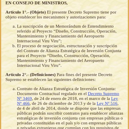
EN CONSEJO DE MINISTROS,
Artículo 1°.- (Objeto)
El presente Decreto Supremo tiene por
objeto establecer los mecanismos y autorizaciones para:
La suscripción de un Memorándum de Entendimiento
referido al Proyecto “Diseño, Construcción, Operación,
Mantenimiento y Financiamiento del Aeropuerto
Internacional Viru Viru”;
El proceso de negociación, estructuración y suscripción
del Contrato de Alianza Estratégica de Inversión Conjunta
para el Proyecto “Diseño, Construcción, Operación,
Mantenimiento y Financiamiento del Aeropuerto
Internacional Viru Viru”.
Artículo 2°.- (Definiciones)
Para fines del presente Decreto
Supremo se establecen las siguientes definiciones:
Contrato de Alianza Estratégica de Inversión Conjunta:
Documento Contractual regulado en el
Decreto Supremo
Nº 3469
, de 24 de enero de 2018, en el marco de la
Ley
Nº 466
, de 26 de diciembre de 2013 y de la
Ley Nº 516
,
de 4 de abril de 2014, donde se dispone que las empresas
públicas podrán suscribir contratos para establecer alianzas
estratégicas de inversión conjunta con empresas públicas o
privadas constituidas en el país y/o con empresas públicas
o privadas extranjeras que cumplan con los requisitos de