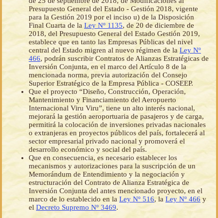
de 25 de septiembre de 2018, de Modificaciones al
Presupuesto General del Estado - Gestión 2018, vigente
para la Gestión 2019 por el inciso u) de la Disposición
Final Cuarta de la
Ley Nº 1135
, de 20 de diciembre de
2018, del Presupuesto General del Estado Gestión 2019,
establece que en tanto las Empresas Públicas del nivel
central del Estado migren al nuevo régimen de la
Ley Nº
466
, podrán suscribir Contratos de Alianzas Estratégicas de
Inversión Conjunta, en el marco del Artículo 8 de la
mencionada norma, previa autorización del Consejo
Superior Estratégico de la Empresa Pública - COSEEP.
Que el proyecto “Diseño, Construcción, Operación,
Mantenimiento y Financiamiento del Aeropuerto
Internacional Viru Viru”, tiene un alto interés nacional,
mejorará la gestión aeroportuaria de pasajeros y de carga,
permitirá la colocación de inversiones privadas nacionales
o extranjeras en proyectos públicos del país, fortalecerá al
sector empresarial privado nacional y promoverá el
desarrollo económico y social del país.
Que en consecuencia, es necesario establecer los
mecanismos y autorizaciones para la suscripción de un
Memorándum de Entendimiento y la negociación y
estructuración del Contrato de Alianza Estratégica de
Inversión Conjunta del antes mencionado proyecto, en el
marco de lo establecido en la
Ley Nº 516
, la
Ley Nº 466
y
el
Decreto Supremo Nº 3469
.