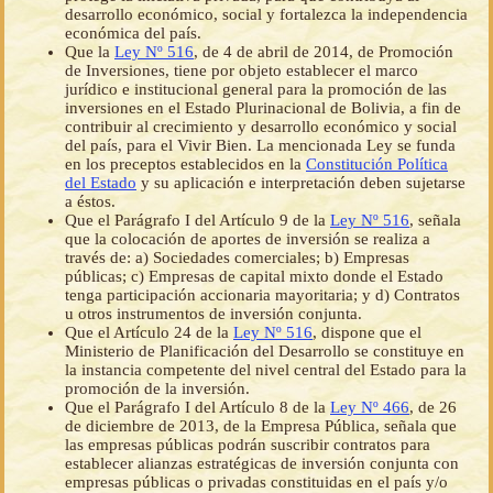
desarrollo económico, social y fortalezca la independencia
económica del país.
Que la
Ley Nº 516
, de 4 de abril de 2014, de Promoción
de Inversiones, tiene por objeto establecer el marco
jurídico e institucional general para la promoción de las
inversiones en el Estado Plurinacional de Bolivia, a fin de
contribuir al crecimiento y desarrollo económico y social
del país, para el Vivir Bien. La mencionada Ley se funda
en los preceptos establecidos en la
Constitución Política
del Estado
y su aplicación e interpretación deben sujetarse
a éstos.
Que el Parágrafo I del Artículo 9 de la
Ley Nº 516
, señala
que la colocación de aportes de inversión se realiza a
través de: a) Sociedades comerciales; b) Empresas
públicas; c) Empresas de capital mixto donde el Estado
tenga participación accionaria mayoritaria; y d) Contratos
u otros instrumentos de inversión conjunta.
Que el Artículo 24 de la
Ley Nº 516
, dispone que el
Ministerio de Planificación del Desarrollo se constituye en
la instancia competente del nivel central del Estado para la
promoción de la inversión.
Que el Parágrafo I del Artículo 8 de la
Ley Nº 466
, de 26
de diciembre de 2013, de la Empresa Pública, señala que
las empresas públicas podrán suscribir contratos para
establecer alianzas estratégicas de inversión conjunta con
empresas públicas o privadas constituidas en el país y/o