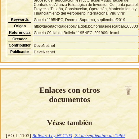
proceso de negociación, estructuración y suscripción del
Contrato de Alianza Estratégica de Inversión Conjunta para el
Proyecto “Diseño, Construcción, Operación, Mantenimiento y
Financiamiento del Aeropuerto Internacional Viru Viru”.
Keywords
Gaceta 1195NEC, Decreto Supremo, septiembre/2019
Origen
http://gacetaoficialdebolivia.gob.bo/normas/descargar/165803
Referencias
Gaceta Oficial de Bolivia 1195NEC, 201909c.lexml
Creador
Contribuidor
DeveNet.net
Publicador
DeveNet.net
Enlaces con otros
documentos
Véase también
[BO-L-1103]
Bolivia: Ley Nº 1103, 22 de septiembre de 1989