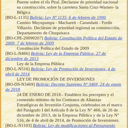
Puente sobre el río Piraí. Declarase de prioridad nacional
su construcción, sobre la carretera Santa Cruz-Warnes- la
Bélgica
[BO-L-1135]
Bolivia: Ley Nº 1135, 6 de febrero de 1990
Camino Muyupampa - Machareti - Carandaiti - Fortín
Villazón. Declárase de prioridad regional su construcción,
Departamento de Chuquisaca
[BO-CPE-20090207]
Bolivia: Constitución Política del Estado de
2009, 7 de febrero de 2009
Constitución Política del Estado de 2009
[BO-L-N466]
Bolivia: Ley de la Empresa Pública, 27 de
diciembre de 2013
Ley de la Empresa Pública
[BO-L-N516]
Bolivia: Ley de Promoción de Inversiones, 4 de
abril de 2014
LEY DE PROMOCIÓN DE INVERSIONES
[BO-DS-N3469]
Bolivia: Decreto Supremo Nº 3469, 24 de enero
de 2018
24 DE ENERO DE 2018.- Establece los preceptos y el
contenido mínimo de los Contratos de Alianzas
Estratégicas de Inversión Conjunta, celebrados en el marco
del Parágrafo I del Artículo 8 de la Ley N° 466, de 26 de
diciembre de 2013, de la Empresa Pública y de la Ley N°
516, de 4 de abril de 2014, de Promoción de Inversiones.
[BO-L-N1103]
Bolivia: Ley de modificaciones al Presupuesto