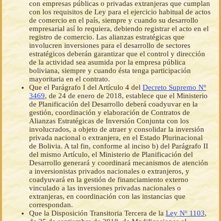
con empresas públicas o privadas extranjeras que cumplan
con los requisitos de Ley para el ejercicio habitual de actos
de comercio en el país, siempre y cuando su desarrollo
empresarial así lo requiera, debiendo registrar el acto en el
registro de comercio. Las alianzas estratégicas que
involucren inversiones para el desarrollo de sectores
estratégicos deberán garantizar que el control y dirección
de la actividad sea asumida por la empresa pública
boliviana, siempre y cuando ésta tenga participación
mayoritaria en el contrato.
Que el Parágrafo I del Artículo 4 del
Decreto Supremo Nº
3469
, de 24 de enero de 2018, establece que el Ministerio
de Planificación del Desarrollo deberá coadyuvar en la
gestión, coordinación y elaboración de Contratos de
Alianzas Estratégicas de Inversión Conjunta con los
involucrados, a objeto de atraer y consolidar la inversión
privada nacional o extranjera, en el Estado Plurinacional
de Bolivia. A tal fin, conforme al inciso b) del Parágrafo II
del mismo Artículo, el Ministerio de Planificación del
Desarrollo generará y coordinará mecanismos de atención
a inversionistas privados nacionales o extranjeros, y
coadyuvará en la gestión de financiamiento externo
vinculado a las inversiones privadas nacionales o
extranjeras, en coordinación con las instancias que
correspondan.
Que la Disposición Transitoria Tercera de la
Ley Nº 1103
,