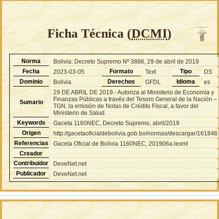
Ficha Técnica (
DCMI
)
Norma
Bolivia: Decreto Supremo Nº 3886, 29 de abril de 2019
Fecha
Formato
Tipo
2023-03-05
Text
DS
Dominio
Derechos
Idioma
Bolivia
GFDL
es
29 DE ABRIL DE 2019.- Autoriza al Ministerio de Economía y
Finanzas Públicas a través del Tesoro General de la Nación –
Sumario
TGN, la emisión de Notas de Crédito Fiscal, a favor del
Ministerio de Salud.
Keywords
Gaceta 1160NEC, Decreto Supremo, abril/2019
Origen
http://gacetaoficialdebolivia.gob.bo/normas/descargar/161846
Referencias
Gaceta Oficial de Bolivia 1160NEC, 201906a.lexml
Creador
Contribuidor
DeveNet.net
Publicador
DeveNet.net