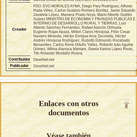
FDO. EVO MORALES AYMA, Diego Pary Rodríguez, Alfredo
Rada Vélez, Carlos Gustavo Romero Bonifaz, Javier Eduardo
Zavaleta López, Mariana Prado Noya, Mario Alberto Guillén
Suárez MINISTRO DE ECONOMIA Y FINANZAS PÚBLICAS E
INTERINO DE DESARROLLO RURAL Y TIERRAS, Luis
Alberto Sánchez Fernández, Rafael Alarcón Orihuela,
Creador
Eugenio Rojas Apaza, Milton Claros Hinojosa, Félix Cesar
Navarro Miranda, Héctor Enrique Arce Zaconeta, Héctor
Andrés Hinojosa Rodríguez, Rodolfo Edmundo Rocabado
Benavides, Carlos Rene Ortuño Yañez, Roberto Iván Aguilar
Gómez, Wilma Alanoca Mamani, Gisela Karina López Rivas,
Tito Rolando Montaño Rivera.
Contribuidor
DeveNet.net
Publicador
DeveNet.net
Enlaces con otros
documentos
Véase también