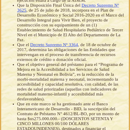
ejecución estará a cargo de la AISEM.
Que la Disposición Final Única del
Decreto Supremo Nº
3625
, de 25 de julio de 2018, incorpora en el Plan de
Desarrollo Económico y Social 2016-2020 en el Marco del
Desarrollo Integral para Vivir Bien, el proyecto de
construcción con su equipamiento de un (1)
Establecimiento de Salud Hospitalario Pediátrico de Tercer
Nivel en el Municipio de El Alto del Departamento de La
Paz.
Que el
Decreto Supremo Nº 3364
, de 18 de octubre de
2017, determina las obligaciones de las Entidades que
intervengan en el proceso de transferencia de recursos
externos de crédito o donación oficial.
Que el objetivo general del préstamo para el “Programa de
Mejora en la Accesibilidad a los Servicios de Salud
Materna y Neonatal en Bolivia”, es la reducción de la
morbi-mortalidad materna y neonatal, incrementando la
accesibilidad y capacidad resolutiva, con calidad, de las
redes de salud priorizadas (aquellas con indicadores de
mortalidad materno-infantil y accesibilidad más
desfavorables).
Que en este marco se ha gestionado ante el Banco
Interamericano de Desarrollo - BID, la suscripción del
Contrato de Préstamo N° 4612/BL-BO, por un monto de
hasta $us275.000.000.- (DOSCIENTOS SETENTA Y
CINCO MILLONES 00/100 DÓLARES
ESTADOUNIDENSES), destinados a financiar el