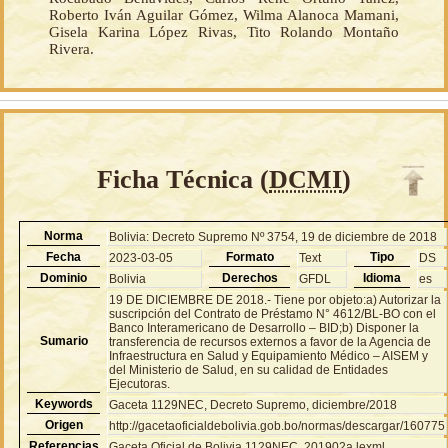
Roberto Iván Aguilar Gómez, Wilma Alanoca Mamani,
Gisela Karina López Rivas, Tito Rolando Montaño
Rivera.
Ficha Técnica (
DCMI
)
Norma
Bolivia: Decreto Supremo Nº 3754, 19 de diciembre de 2018
Fecha
Formato
Tipo
2023-03-05
Text
DS
Dominio
Derechos
Idioma
Bolivia
GFDL
es
19 DE DICIEMBRE DE 2018.- Tiene por objeto:a) Autorizar la
suscripción del Contrato de Préstamo N° 4612/BL-BO con el
Banco Interamericano de Desarrollo – BID;b) Disponer la
Sumario
transferencia de recursos externos a favor de la Agencia de
Infraestructura en Salud y Equipamiento Médico – AISEM y
del Ministerio de Salud, en su calidad de Entidades
Ejecutoras.
Keywords
Gaceta 1129NEC, Decreto Supremo, diciembre/2018
Origen
http://gacetaoficialdebolivia.gob.bo/normas/descargar/160775
Referencias
Gaceta Oficial de Bolivia 1129NEC, 201902a.lexml