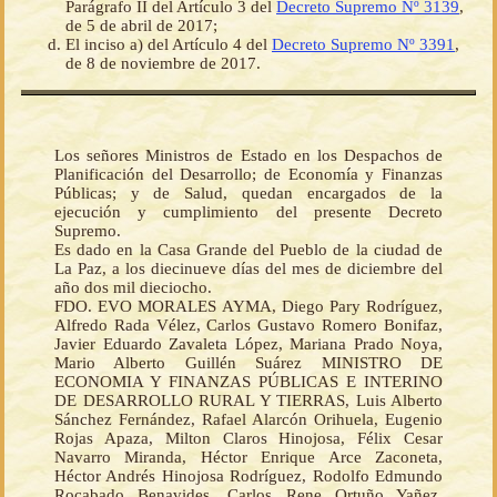
Parágrafo II del Artículo 3 del
Decreto Supremo Nº 3139
,
de 5 de abril de 2017;
El inciso a) del Artículo 4 del
Decreto Supremo Nº 3391
,
de 8 de noviembre de 2017.
Los señores Ministros de Estado en los Despachos de
Planificación del Desarrollo; de Economía y Finanzas
Públicas; y de Salud, quedan encargados de la
ejecución y cumplimiento del presente Decreto
Supremo.
Es dado en la Casa Grande del Pueblo de la ciudad de
La Paz, a los diecinueve días del mes de diciembre del
año dos mil dieciocho.
FDO. EVO MORALES AYMA, Diego Pary Rodríguez,
Alfredo Rada Vélez, Carlos Gustavo Romero Bonifaz,
Javier Eduardo Zavaleta López, Mariana Prado Noya,
Mario Alberto Guillén Suárez MINISTRO DE
ECONOMIA Y FINANZAS PÚBLICAS E INTERINO
DE DESARROLLO RURAL Y TIERRAS, Luis Alberto
Sánchez Fernández, Rafael Alarcón Orihuela, Eugenio
Rojas Apaza, Milton Claros Hinojosa, Félix Cesar
Navarro Miranda, Héctor Enrique Arce Zaconeta,
Héctor Andrés Hinojosa Rodríguez, Rodolfo Edmundo
Rocabado Benavides, Carlos Rene Ortuño Yañez,