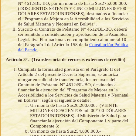
N° 4612/BL-BO, por un monto de hasta $us275.000.000.-
(DOSCIENTOS SETENTA Y CINCO MILLONES 00/100
DÓLARES ESTADOUNIDENSES), destinados a financiar
el “Programa de Mejora en la Accesibilidad a los Servicios
de Salud Materna y Neonatal en Bolivia”.
Suscrito el Contrato de Préstamo N° 4612/BL-BO, deberá
ser remitido a consideración y aprobación de la Asamblea
Legislativa Plurinacional, en cumplimiento al numeral 10
del Parágrafo I del Artículo 158 de la
Constitución Política
del Estado
.
Artículo 3°.- (Transferencia de recursos externos de crédito)
Cumplida la formalidad prevista en el Parágrafo II del
Artículo 2 del presente Decreto Supremo, se autoriza
otorgar en calidad de transferencia, los recursos del
Contrato de Préstamo N° 4612/BL-BO, destinados a
financiar la ejecución del “Programa de Mejora en la
Accesibilidad a los Servicios de Salud Materna y Neonatal
en Bolivia”, según el siguiente detalle:
Un monto de hasta $us20.200.000.- (VEINTE
MILLONES DOSCIENTOS mil 00/100 DÓLARES
ESTADOUNIDENSES) al Ministerio de Salud para
financiar la ejecución del Componente 1 y parte del
Componente 3;
Un monto de hasta $us254.800.000.-