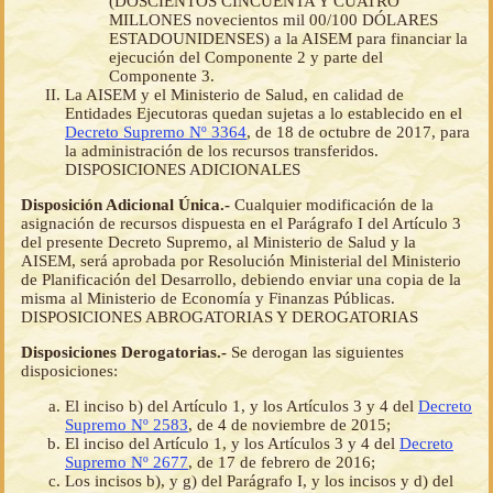
(DOSCIENTOS CINCUENTA Y CUATRO
MILLONES novecientos mil 00/100 DÓLARES
ESTADOUNIDENSES) a la AISEM para financiar la
ejecución del Componente 2 y parte del
Componente 3.
La AISEM y el Ministerio de Salud, en calidad de
Entidades Ejecutoras quedan sujetas a lo establecido en el
Decreto Supremo Nº 3364
, de 18 de octubre de 2017, para
la administración de los recursos transferidos.
DISPOSICIONES ADICIONALES
Disposición Adicional Única.-
Cualquier modificación de la
asignación de recursos dispuesta en el Parágrafo I del Artículo 3
del presente Decreto Supremo, al Ministerio de Salud y la
AISEM, será aprobada por Resolución Ministerial del Ministerio
de Planificación del Desarrollo, debiendo enviar una copia de la
misma al Ministerio de Economía y Finanzas Públicas.
DISPOSICIONES ABROGATORIAS Y DEROGATORIAS
Disposiciones Derogatorias.-
Se derogan las siguientes
disposiciones:
El inciso b) del Artículo 1, y los Artículos 3 y 4 del
Decreto
Supremo Nº 2583
, de 4 de noviembre de 2015;
El inciso del Artículo 1, y los Artículos 3 y 4 del
Decreto
Supremo Nº 2677
, de 17 de febrero de 2016;
Los incisos b), y g) del Parágrafo I, y los incisos y d) del