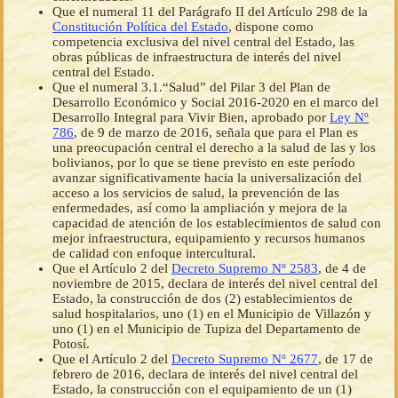
Que el numeral 11 del Parágrafo II del Artículo 298 de la
Constitución Política del Estado
, dispone como
competencia exclusiva del nivel central del Estado, las
obras públicas de infraestructura de interés del nivel
central del Estado.
Que el numeral 3.1.“Salud” del Pilar 3 del Plan de
Desarrollo Económico y Social 2016-2020 en el marco del
Desarrollo Integral para Vivir Bien, aprobado por
Ley Nº
786
, de 9 de marzo de 2016, señala que para el Plan es
una preocupación central el derecho a la salud de las y los
bolivianos, por lo que se tiene previsto en este período
avanzar significativamente hacia la universalización del
acceso a los servicios de salud, la prevención de las
enfermedades, así como la ampliación y mejora de la
capacidad de atención de los establecimientos de salud con
mejor infraestructura, equipamiento y recursos humanos
de calidad con enfoque intercultural.
Que el Artículo 2 del
Decreto Supremo Nº 2583
, de 4 de
noviembre de 2015, declara de interés del nivel central del
Estado, la construcción de dos (2) establecimientos de
salud hospitalarios, uno (1) en el Municipio de Villazón y
uno (1) en el Municipio de Tupiza del Departamento de
Potosí.
Que el Artículo 2 del
Decreto Supremo Nº 2677
, de 17 de
febrero de 2016, declara de interés del nivel central del
Estado, la construcción con el equipamiento de un (1)