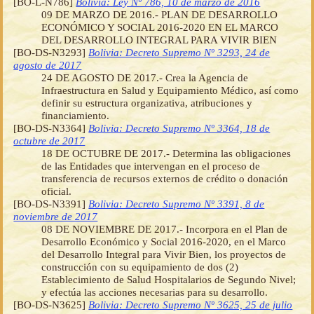
[BO-L-N786]
Bolivia: Ley Nº 786, 10 de marzo de 2016
09 DE MARZO DE 2016.- PLAN DE DESARROLLO
ECONÓMICO Y SOCIAL 2016-2020 EN EL MARCO
DEL DESARROLLO INTEGRAL PARA VIVIR BIEN
[BO-DS-N3293]
Bolivia: Decreto Supremo Nº 3293, 24 de
agosto de 2017
24 DE AGOSTO DE 2017.- Crea la Agencia de
Infraestructura en Salud y Equipamiento Médico, así como
definir su estructura organizativa, atribuciones y
financiamiento.
[BO-DS-N3364]
Bolivia: Decreto Supremo Nº 3364, 18 de
octubre de 2017
18 DE OCTUBRE DE 2017.- Determina las obligaciones
de las Entidades que intervengan en el proceso de
transferencia de recursos externos de crédito o donación
oficial.
[BO-DS-N3391]
Bolivia: Decreto Supremo Nº 3391, 8 de
noviembre de 2017
08 DE NOVIEMBRE DE 2017.- Incorpora en el Plan de
Desarrollo Económico y Social 2016-2020, en el Marco
del Desarrollo Integral para Vivir Bien, los proyectos de
construcción con su equipamiento de dos (2)
Establecimiento de Salud Hospitalarios de Segundo Nivel;
y efectúa las acciones necesarias para su desarrollo.
[BO-DS-N3625]
Bolivia: Decreto Supremo Nº 3625, 25 de julio