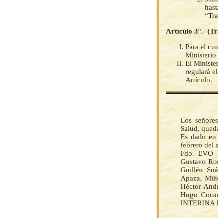
has
“Tra
Artículo 3°.- (T
Para el cu
Ministerio
El Ministe
regulará e
Artículo.
Los señores
Salud, qued
Es dado en 
febrero del 
Fdo. EVO 
Gustavo Rom
Guillén Suá
Apaza, Milt
Héctor Andr
Hugo Coca
INTERINA D