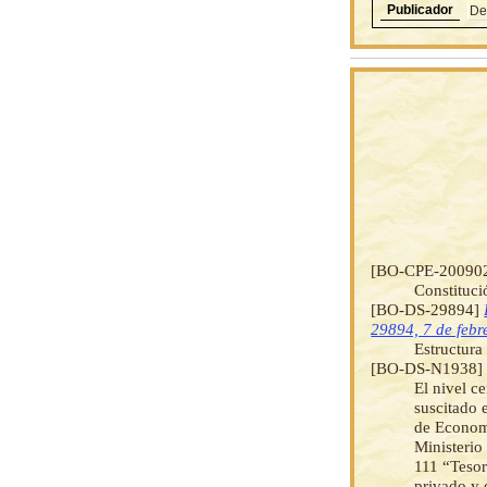
Publicador
De
[BO-CPE-20090
Constituci
[BO-DS-29894]
29894, 7 de febr
Estructura
[BO-DS-N1938
El nivel c
suscitado 
de Economí
Ministerio
111 “Tesor
privado y 