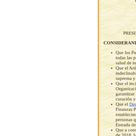
PRES
CONSIDERAN
Que los Pa
todas las p
salud de t
Que el Art
indeclinab
suprema y 
Que el inc
Organizaci
garantizar
curación y
Que el
Dec
Finanzas Pú
establecim
personas q
Entrada de
Que a cons
de 2018, l