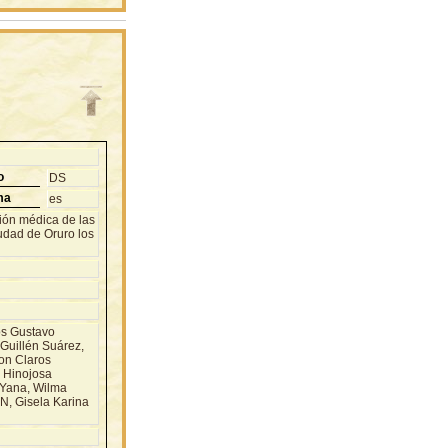
o
DS
ma
es
ión médica de las
udad de Oruro los
s Gustavo
Guillén Suárez,
on Claros
s Hinojosa
 Yana, Wilma
 Gisela Karina