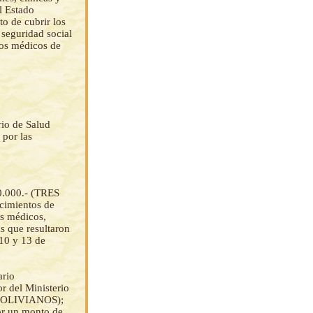
el Estado
to de cubrir los
 seguridad social
mos médicos de
rio de Salud
 por las
00.000.- (TRES
cimientos de
os médicos,
s que resultaron
 10 y 13 de
ario
r del Ministerio
 BOLIVIANOS);
por un monto de