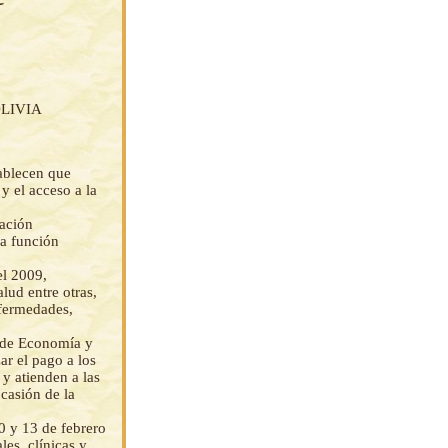
LIVIA
tablecen que
 y el acceso a la
gación
na función
el 2009,
lud entre otras,
nfermedades,
o de Economía y
zar el pago a los
 y atienden a las
casión de la
0 y 13 de febrero
les, clínicas y