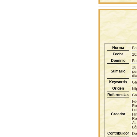
Norma
Bo
Fecha
20
Dominio
Bol
28
Sumario
pe
día
Keywords
Ga
Origen
ht
Referencias
Ga
Fd
Ro
Lu
Creador
Hi
Ro
Al
Ló
Contribuidor
De