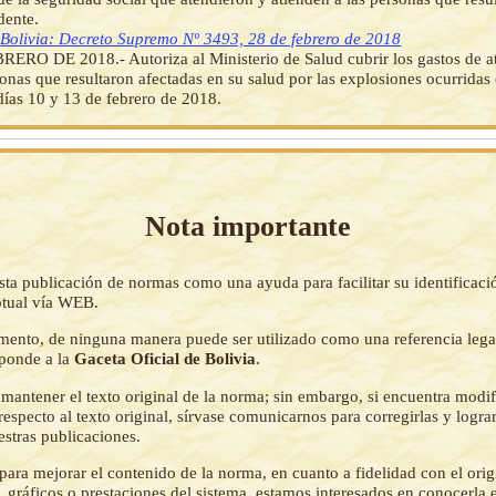
dente.
]
Bolivia: Decreto Supremo Nº 3493, 28 de febrero de 2018
ERO DE 2018.- Autoriza al Ministerio de Salud cubrir los gastos de 
sonas que resultaron afectadas en su salud por las explosiones ocurridas
días 10 y 13 de febrero de 2018.
Nota importante
sta publicación de normas como una ayuda para facilitar su identificaci
tual vía WEB.
mento, de ninguna manera puede ser utilizado como una referencia lega
sponde a la
Gaceta Oficial de Bolivia
.
mantener el texto original de la norma; sin embargo, si encuentra modi
respecto al texto original, sírvase comunicarnos para corregirlas y logr
estras publicaciones.
ara mejorar el contenido de la norma, en cuanto a fidelidad con el origi
 gráficos o prestaciones del sistema, estamos interesados en conocerla 