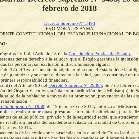
febrero de 2018
Decreto Supremo Nº 3493
EVO MORALES AYMA
IDENTE CONSTITUCIONAL DEL ESTADO PLURINACIONAL DE BO
DO:
rágrafos I y II del Artículo 18 de la
Constitución Política del Estado
, es
ersonas tienen derecho a la salud; y que el Estado garantiza la inclusión
odas las personas, sin exclusión ni discriminación alguna.
ículo 37 del Texto Constitucional, determina que el Estado tiene la obli
le de garantizar y sostener el derecho a la salud, que se constituye en u
primera responsabilidad financiera.
iso d) del Artículo 90 del
Decreto Supremo Nº 29894
, de 7 de febrero d
ón del Órgano Ejecutivo, señala como atribución de la Ministra(o) de Sa
 la salud de la población a través de su promoción, prevención de las e
 rehabilitación.
reto Supremo Nº 1938
, de 19 de marzo de 2014, autoriza al Ministeri
blicas, realizar un traspaso presupuestario interinstitucional, para reali
ientos de salud público, privado y de la seguridad social que atendieron
ue resultaron heridas del accidente suscitado en la ciudad de Oruro en o
l Carnaval 2014.
ecuencia de las explosiones suscitadas en la ciudad de Oruro los días 1
as personas que resultaron heridas fueron atendidas en diferentes hospita