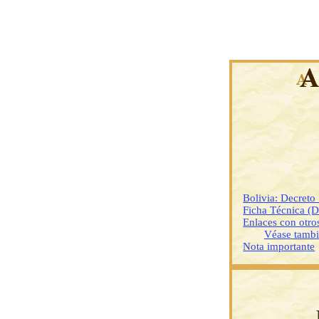
Bolivia: Decreto
Ficha Técnica (
Enlaces con otr
Véase tamb
Nota importante