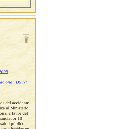
 2009
nacional, DS Nº
dos del accidente
za al Ministerio
onal a favor del
nanciador 10 -
 salud público,
ltaron heridas en