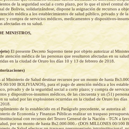
entos de la seguridad social a corto plazo, por lo que el nivel central d
nal de Bolivia, solidarizándose, dispone la asignación de recursos a obje
atención médica a los establecimientos de salud público, privado y de la
azo; y compra de servicios médicos, medicamentos y dispositivos-insu
as afectadas en su salud.
DE MINISTROS,
bjeto)
El presente Decreto Supremo tiene por objeto autorizar al Ministe
 de atención médica de las personas que resultaron afectadas en su salud
ridas en la ciudad de Oruro los días 10 y 13 de febrero de 2018.
utorizaciones)
a al Ministerio de Salud destinar recursos por un monto de hasta Bs3.0
00/100 BOLIVIANOS), para el pago de atención médica a los estable
ico, privado y de la seguridad social a corto plazo; y compra de servici
os y dispositivos-insumos médicos, de las cincuenta y un (51) persona
en su salud por las explosiones ocurridas en la ciudad de Oruro los días
 2018.
mplimiento de lo establecido en el Parágrafo precedente, se autoriza al:
sterio de Economía y Finanzas Públicas realizar un traspaso presupuest
rinstitucional con recursos del Tesoro General de la Nación - TGN a favo
Salud, por un monto de hasta Bs2.000.000.- (DOS MILLONES 00/100
sterio de Salud efectuar un traspaso presupuestario intrainstitucional, 