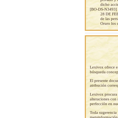
dicho acci
[BO-DS-N3493
28 DE FEBR
de las per
Oruro los 
Lexivox ofrece e
búsqueda concep
El presente docu
atribución corre
Lexivox procura 
alteraciones con 
perfección en nu
Toda sugerencia p
metainformación,