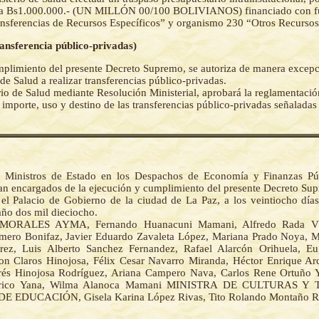
ta Bs1.000.000.- (UN MILLÓN 00/100 BOLIVIANOS) financiado con f
nsferencias de Recursos Específicos” y organismo 230 “Otros Recursos
ransferencia público-privadas)
mplimiento del presente Decreto Supremo, se autoriza de manera excepc
 de Salud a realizar transferencias público-privadas.
rio de Salud mediante Resolución Ministerial, aprobará la reglamentació
l importe, uso y destino de las transferencias público-privadas señaladas
 Ministros de Estado en los Despachos de Economía y Finanzas Púb
an encargados de la ejecución y cumplimiento del presente Decreto Su
el Palacio de Gobierno de la ciudad de La Paz, a los veintiocho día
año dos mil dieciocho.
MORALES AYMA, Fernando Huanacuni Mamani, Alfredo Rada Vél
ero Bonifaz, Javier Eduardo Zavaleta López, Mariana Prado Noya, M
rez, Luis Alberto Sanchez Fernandez, Rafael Alarcón Orihuela, Eu
on Claros Hinojosa, Félix Cesar Navarro Miranda, Héctor Enrique Ar
és Hinojosa Rodríguez, Ariana Campero Nava, Carlos Rene Ortuño Y
rico Yana, Wilma Alanoca Mamani MINISTRA DE CULTURAS Y
E EDUCACIÓN, Gisela Karina López Rivas, Tito Rolando Montaño Ri