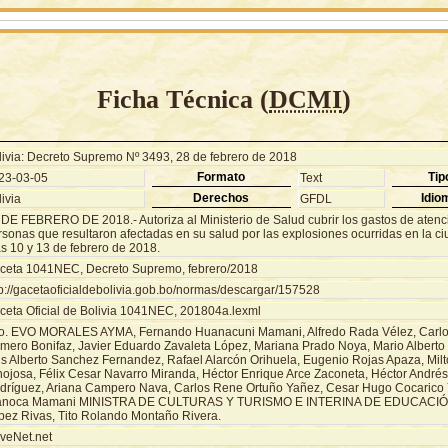
Ficha Técnica (
DCMI
)
livia: Decreto Supremo Nº 3493, 28 de febrero de 2018
Formato
Tip
23-03-05
Text
Derechos
Idio
ivia
GFDL
 DE FEBRERO DE 2018.- Autoriza al Ministerio de Salud cubrir los gastos de atenc
rsonas que resultaron afectadas en su salud por las explosiones ocurridas en la ci
s 10 y 13 de febrero de 2018.
ceta 1041NEC, Decreto Supremo, febrero/2018
tp://gacetaoficialdebolivia.gob.bo/normas/descargar/157528
ceta Oficial de Bolivia 1041NEC, 201804a.lexml
o. EVO MORALES AYMA, Fernando Huanacuni Mamani, Alfredo Rada Vélez, Carlo
mero Bonifaz, Javier Eduardo Zavaleta López, Mariana Prado Noya, Mario Alberto 
is Alberto Sanchez Fernandez, Rafael Alarcón Orihuela, Eugenio Rojas Apaza, Milt
nojosa, Félix Cesar Navarro Miranda, Héctor Enrique Arce Zaconeta, Héctor André
dríguez, Ariana Campero Nava, Carlos Rene Ortuño Yañez, Cesar Hugo Cocarico
anoca Mamani MINISTRA DE CULTURAS Y TURISMO E INTERINA DE EDUCACIÓN,
pez Rivas, Tito Rolando Montaño Rivera.
veNet.net