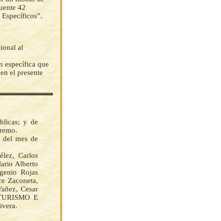
uente 42
 Específicos”.
ional al
n específica que
 en el presente
licas; y de
premo.
s del mes de
ez, Carlos
ario Alberto
genio Rojas
ce Zaconeta,
añez, Cesar
 TURISMO E
vera.