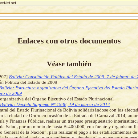
veNet.net
Enlaces con otros documentos
Véase también
207]
Bolivia: Constitución Política del Estado de 2009, 7 de febrero de
ón Política del Estado de 2009
Bolivia: Estructura organizativa del Órgano Ejecutivo del Estado Pluri
ero de 2009
 organizativa del Órgano Ejecutivo del Estado Plurinacional
]
Bolivia: Decreto Supremo Nº 1938, 19 de marzo de 2014
entral del Estado Plurinacional de Bolivia solidarizándose con los afecta
en la ciudad de Oruro en ocasión de la Entrada del Carnaval 2014, autori
a y Finanzas Públicas, realizar un traspaso presupuestario interinstituci
 de Salud, por un monto de hasta Bs400.000, con fuente y organismo fi
o General de la Nación”, para realizar el pago a los establecimientos de
de la seguridad social que atendieron y atienden a las personas que resu