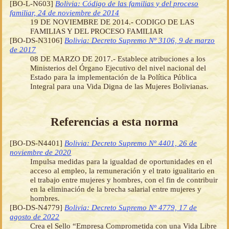
[BO-L-N603]
Bolivia: Código de las familias y del proceso
familiar, 24 de noviembre de 2014
19 DE NOVIEMBRE DE 2014.- CODIGO DE LAS
FAMILIAS Y DEL PROCESO FAMILIAR
[BO-DS-N3106]
Bolivia: Decreto Supremo Nº 3106, 9 de marzo
de 2017
08 DE MARZO DE 2017.- Establece atribuciones a los
Ministerios del Órgano Ejecutivo del nivel nacional del
Estado para la implementación de la Política Pública
Integral para una Vida Digna de las Mujeres Bolivianas.
Referencias a esta norma
[BO-DS-N4401]
Bolivia: Decreto Supremo Nº 4401, 26 de
noviembre de 2020
Impulsa medidas para la igualdad de oportunidades en el
acceso al empleo, la remuneración y el trato igualitario en
el trabajo entre mujeres y hombres, con el fin de contribuir
en la eliminación de la brecha salarial entre mujeres y
hombres.
[BO-DS-N4779]
Bolivia: Decreto Supremo Nº 4779, 17 de
agosto de 2022
Crea el Sello “Empresa Comprometida con una Vida Libre