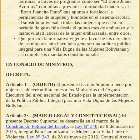
las niñas, a través de programas como ser “El Bono Juana
Azurduy” con miras a prevenir la mortalidad materna, el
“Bono Juancito Pinto” que apunta a fortalecer la
permanencia de mujeres y hombres en el sistema escolar,
el subsidio universal a todas las mujeres que estén en
periodo de gestación desde el quinto mes de embarazo y la
inamovilidad laboral de la mujer embarazada, entre otros.
Que por con la normativa vigente a favor de los derechos
de las mujeres, aún hace falta generar una política pública
integral para una Vida Digna de las Mujeres Bolivianas y
así cumplir los mandatos constitucionales.
EN CONSEJO DE MINISTROS,
DECRETA:
Artículo 1°.- (OBJETO)
El presente Decreto Supremo tiene por
objeto establecer atribuciones a los Ministerios del Órgano
Ejecutivo del nivel nacional del Estado para la implementación
de la Política Pública Integral para una Vida Digna de las Mujeres
Bolivianas.
Artículo 2°.- (MARCO LEGAL Y CONSTITUCIONAL)
El
presente Decreto Supremo, se desarrolla en el marco de la
Constitución Política del Estado
, la
Ley Nº 348
, de 9 de marzo de
2013, Integral Para Garantizar a las Mujeres una Vida Libre de
Violencia,
Ley Nº 243
, de 28 de mayo de 2012, Contra el Acoso