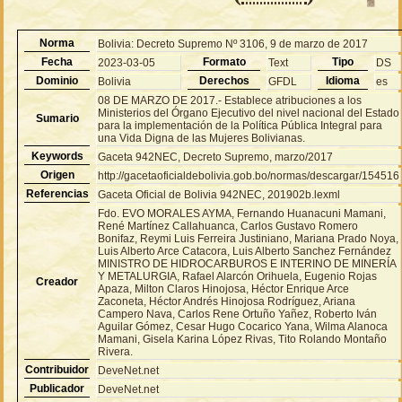
Norma
Bolivia: Decreto Supremo Nº 3106, 9 de marzo de 2017
Fecha
Formato
Tipo
2023-03-05
Text
DS
Dominio
Derechos
Idioma
Bolivia
GFDL
es
08 DE MARZO DE 2017.- Establece atribuciones a los
Ministerios del Órgano Ejecutivo del nivel nacional del Estado
Sumario
para la implementación de la Política Pública Integral para
una Vida Digna de las Mujeres Bolivianas.
Keywords
Gaceta 942NEC, Decreto Supremo, marzo/2017
Origen
http://gacetaoficialdebolivia.gob.bo/normas/descargar/154516
Referencias
Gaceta Oficial de Bolivia 942NEC, 201902b.lexml
Fdo. EVO MORALES AYMA, Fernando Huanacuni Mamani,
René Martínez Callahuanca, Carlos Gustavo Romero
Bonifaz, Reymi Luis Ferreira Justiniano, Mariana Prado Noya,
Luis Alberto Arce Catacora, Luis Alberto Sanchez Fernández
MINISTRO DE HIDROCARBUROS E INTERINO DE MINERÍA
Y METALURGIA, Rafael Alarcón Orihuela, Eugenio Rojas
Creador
Apaza, Milton Claros Hinojosa, Héctor Enrique Arce
Zaconeta, Héctor Andrés Hinojosa Rodríguez, Ariana
Campero Nava, Carlos Rene Ortuño Yañez, Roberto Iván
Aguilar Gómez, Cesar Hugo Cocarico Yana, Wilma Alanoca
Mamani, Gisela Karina López Rivas, Tito Rolando Montaño
Rivera.
Contribuidor
DeveNet.net
Publicador
DeveNet.net