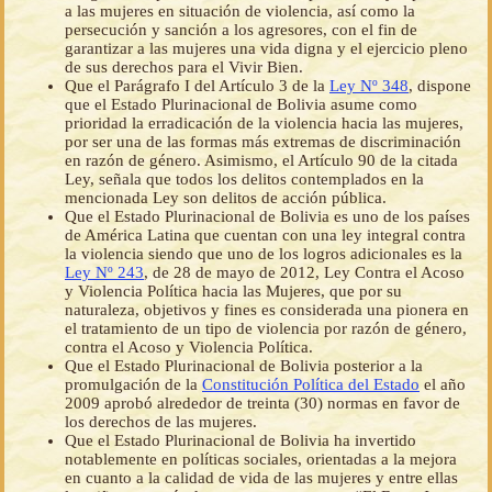
a las mujeres en situación de violencia, así como la
persecución y sanción a los agresores, con el fin de
garantizar a las mujeres una vida digna y el ejercicio pleno
de sus derechos para el Vivir Bien.
Que el Parágrafo I del Artículo 3 de la
Ley Nº 348
, dispone
que el Estado Plurinacional de Bolivia asume como
prioridad la erradicación de la violencia hacia las mujeres,
por ser una de las formas más extremas de discriminación
en razón de género. Asimismo, el Artículo 90 de la citada
Ley, señala que todos los delitos contemplados en la
mencionada Ley son delitos de acción pública.
Que el Estado Plurinacional de Bolivia es uno de los países
de América Latina que cuentan con una ley integral contra
la violencia siendo que uno de los logros adicionales es la
Ley Nº 243
, de 28 de mayo de 2012, Ley Contra el Acoso
y Violencia Política hacia las Mujeres, que por su
naturaleza, objetivos y fines es considerada una pionera en
el tratamiento de un tipo de violencia por razón de género,
contra el Acoso y Violencia Política.
Que el Estado Plurinacional de Bolivia posterior a la
promulgación de la
Constitución Política del Estado
el año
2009 aprobó alrededor de treinta (30) normas en favor de
los derechos de las mujeres.
Que el Estado Plurinacional de Bolivia ha invertido
notablemente en políticas sociales, orientadas a la mejora
en cuanto a la calidad de vida de las mujeres y entre ellas