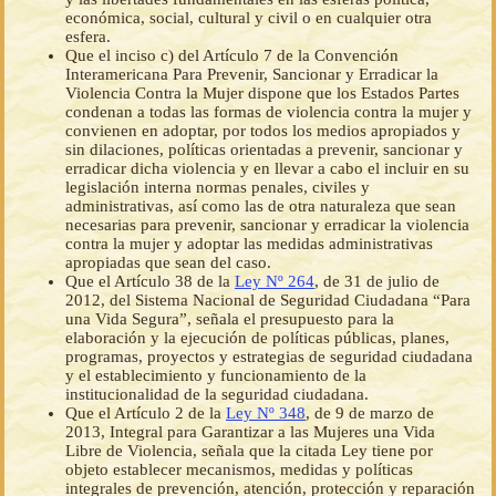
económica, social, cultural y civil o en cualquier otra
esfera.
Que el inciso c) del Artículo 7 de la Convención
Interamericana Para Prevenir, Sancionar y Erradicar la
Violencia Contra la Mujer dispone que los Estados Partes
condenan a todas las formas de violencia contra la mujer y
convienen en adoptar, por todos los medios apropiados y
sin dilaciones, políticas orientadas a prevenir, sancionar y
erradicar dicha violencia y en llevar a cabo el incluir en su
legislación interna normas penales, civiles y
administrativas, así como las de otra naturaleza que sean
necesarias para prevenir, sancionar y erradicar la violencia
contra la mujer y adoptar las medidas administrativas
apropiadas que sean del caso.
Que el Artículo 38 de la
Ley Nº 264
, de 31 de julio de
2012, del Sistema Nacional de Seguridad Ciudadana “Para
una Vida Segura”, señala el presupuesto para la
elaboración y la ejecución de políticas públicas, planes,
programas, proyectos y estrategias de seguridad ciudadana
y el establecimiento y funcionamiento de la
institucionalidad de la seguridad ciudadana.
Que el Artículo 2 de la
Ley Nº 348
, de 9 de marzo de
2013, Integral para Garantizar a las Mujeres una Vida
Libre de Violencia, señala que la citada Ley tiene por
objeto establecer mecanismos, medidas y políticas
integrales de prevención, atención, protección y reparación