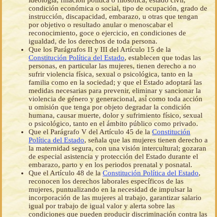
ideología, filiación política o filosófica, estado civil,
condición económica o social, tipo de ocupación, grado de
instrucción, discapacidad, embarazo, u otras que tengan
por objetivo o resultado anular o menoscabar el
reconocimiento, goce o ejercicio, en condiciones de
igualdad, de los derechos de toda persona.
Que los Parágrafos II y III del Artículo 15 de la
Constitución Política del Estado
, establecen que todas las
personas, en particular las mujeres, tienen derecho a no
sufrir violencia física, sexual o psicológica, tanto en la
familia como en la sociedad; y que el Estado adoptará las
medidas necesarias para prevenir, eliminar y sancionar la
violencia de género y generacional, así́ como toda acción
u omisión que tenga por objeto degradar la condición
humana, causar muerte, dolor y sufrimiento físico, sexual
o psicológico, tanto en el ámbito público como privado.
Que el Parágrafo V del Artículo 45 de la
Constitución
Política del Estado
, señala que las mujeres tienen derecho a
la maternidad segura, con una visión intercultural; gozaran
de especial asistencia y protección del Estado durante el
embarazo, parto y en los periodos prenatal y posnatal.
Que el Artículo 48 de la
Constitución Política del Estado
,
reconocen los derechos laborales específicos de las
mujeres, puntualizando en la necesidad de impulsar la
incorporación de las mujeres al trabajo, garantizar salario
igual por trabajo de igual valor y alerta sobre las
condiciones que pueden producir discriminación contra las