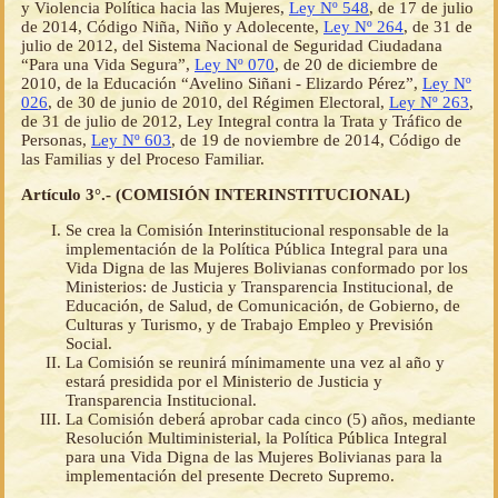
y Violencia Política hacia las Mujeres,
Ley Nº 548
, de 17 de julio
de 2014, Código Niña, Niño y Adolecente,
Ley Nº 264
, de 31 de
julio de 2012, del Sistema Nacional de Seguridad Ciudadana
“Para una Vida Segura”,
Ley Nº 070
, de 20 de diciembre de
2010, de la Educación “Avelino Siñani - Elizardo Pérez”,
Ley Nº
026
, de 30 de junio de 2010, del Régimen Electoral,
Ley Nº 263
,
de 31 de julio de 2012, Ley Integral contra la Trata y Tráfico de
Personas,
Ley Nº 603
, de 19 de noviembre de 2014, Código de
las Familias y del Proceso Familiar.
Artículo 3°.- (COMISIÓN INTERINSTITUCIONAL)
Se crea la Comisión Interinstitucional responsable de la
implementación de la Política Pública Integral para una
Vida Digna de las Mujeres Bolivianas conformado por los
Ministerios: de Justicia y Transparencia Institucional, de
Educación, de Salud, de Comunicación, de Gobierno, de
Culturas y Turismo, y de Trabajo Empleo y Previsión
Social.
La Comisión se reunirá mínimamente una vez al año y
estará presidida por el Ministerio de Justicia y
Transparencia Institucional.
La Comisión deberá aprobar cada cinco (5) años, mediante
Resolución Multiministerial, la Política Pública Integral
para una Vida Digna de las Mujeres Bolivianas para la
implementación del presente Decreto Supremo.