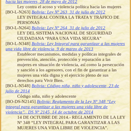
hacia las mujeres, 28 de mayo de 2012
Ley contra el acoso y violencia política hacia las mujeres
[BO-L-N263]
Bolivia: Ley Nº 263, 31 de julio de 2012
LEY INTEGRAL CONTRA LA TRATA Y TRÁFICO DE
PERSONAS
[BO-L-N264]
Bolivia: Ley Nº 264, 31 de julio de 2012
LEY DEL SISTEMA NACIONAL DE SEGURIDAD
CIUDADANA “PARA UNA VIDA SEGURA”
[BO-L-N348]
Bolivia: Ley Integral para garantizar a las mujeres
una vida libre de violencia, 9 de marzo de 2013
Establecer mecanismos, medidas y políticas integrales de
prevención, atención, protección y reparación a las
mujeres en situación de violencia, así como la persecución
y sanción a los agresores, con el fin de garantizar a las
mujeres una vida digna y el ejercicio pleno de sus
derechos para Vivir Bien.
[BO-L-N548]
Bolivia: Código niña, niño y adolescente, 23 de
julio de 2014
Código niña, niño y adolescente
[BO-DS-N2145]
Bolivia: Reglamento de la Ley Nº 348 “Ley
integral para garantizar a las mujeres una vida libre de
violencia”., DS Nº 2145, 14 de octubre de 2014
14 DE OCTUBRE DE 2014.- REGLAMENTO DE LA LEY
Nº 348 “LEY INTEGRAL PARA GARANTIZAR A LAS
MUJERES UNA VIDA LIBRE DE VIOLENCIA”.