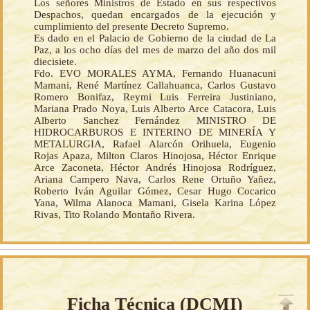
Los señores Ministros de Estado en sus respectivos
Despachos, quedan encargados de la ejecución y
cumplimiento del presente Decreto Supremo.
Es dado en el Palacio de Gobierno de la ciudad de La
Paz, a los ocho días del mes de marzo del año dos mil
diecisiete.
Fdo. EVO MORALES AYMA, Fernando Huanacuni
Mamani, René Martínez Callahuanca, Carlos Gustavo
Romero Bonifaz, Reymi Luis Ferreira Justiniano,
Mariana Prado Noya, Luis Alberto Arce Catacora, Luis
Alberto Sanchez Fernández MINISTRO DE
HIDROCARBUROS E INTERINO DE MINERÍA Y
METALURGIA, Rafael Alarcón Orihuela, Eugenio
Rojas Apaza, Milton Claros Hinojosa, Héctor Enrique
Arce Zaconeta, Héctor Andrés Hinojosa Rodríguez,
Ariana Campero Nava, Carlos Rene Ortuño Yañez,
Roberto Iván Aguilar Gómez, Cesar Hugo Cocarico
Yana, Wilma Alanoca Mamani, Gisela Karina López
Rivas, Tito Rolando Montaño Rivera.
Ficha Técnica (
DCMI
)