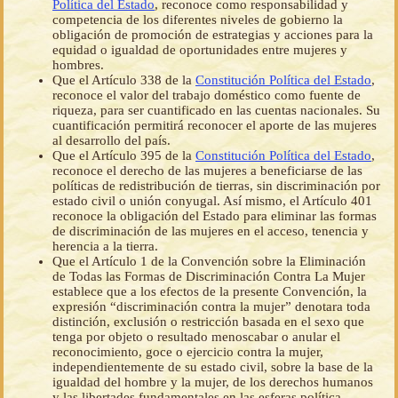
Política del Estado
, reconoce como responsabilidad y
competencia de los diferentes niveles de gobierno la
obligación de promoción de estrategias y acciones para la
equidad o igualdad de oportunidades entre mujeres y
hombres.
Que el Artículo 338 de la
Constitución Política del Estado
,
reconoce el valor del trabajo doméstico como fuente de
riqueza, para ser cuantificado en las cuentas nacionales. Su
cuantificación permitirá reconocer el aporte de las mujeres
al desarrollo del país.
Que el Artículo 395 de la
Constitución Política del Estado
,
reconoce el derecho de las mujeres a beneficiarse de las
políticas de redistribución de tierras, sin discriminación por
estado civil o unión conyugal. Así mismo, el Artículo 401
reconoce la obligación del Estado para eliminar las formas
de discriminación de las mujeres en el acceso, tenencia y
herencia a la tierra.
Que el Artículo 1 de la Convención sobre la Eliminación
de Todas las Formas de Discriminación Contra La Mujer
establece que a los efectos de la presente Convención, la
expresión “discriminación contra la mujer” denotara toda
distinción, exclusión o restricción basada en el sexo que
tenga por objeto o resultado menoscabar o anular el
reconocimiento, goce o ejercicio contra la mujer,
independientemente de su estado civil, sobre la base de la
igualdad del hombre y la mujer, de los derechos humanos
y las libertades fundamentales en las esferas política,