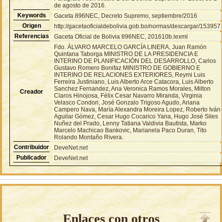
de agosto de 2016.
Keywords
Gaceta 896NEC, Decreto Supremo, septiembre/2016
Origen
http://gacetaoficialdebolivia.gob.bo/normas/descargar/153957
Referencias
Gaceta Oficial de Bolivia 896NEC, 201610b.lexml
Fdo. ÁLVARO MARCELO GARCÍA LINERA, Juan Ramón
Quintana Taborga MINISTRO DE LA PRESIDENCIA E
INTERINO DE PLANIFICACIÓN DEL DESARROLLO, Carlos
Gustavo Romero Bonifaz MINISTRO DE GOBIERNO E
INTERINO DE RELACIONES EXTERIORES, Reymi Luis
Ferreira Justiniano, Luis Alberto Arce Catacora, Luis Alberto
Sanchez Fernandez, Ana Veronica Ramos Morales, Milton
Creador
Claros Hinojosa, Félix Cesar Navarro Miranda, Virginia
Velasco Condori, José Gonzalo Trigoso Agudo, Ariana
Campero Nava, María Alexandra Moreira Lopez, Roberto Iván
Aguilar Gómez, Cesar Hugo Cocarico Yana, Hugo José Siles
Nuñez del Prado, Lenny Tatiana Valdivia Bautista, Marko
Marcelo Machicao Bankovic, Marianela Paco Duran, Tito
Rolando Montaño Rivera.
Contribuidor
DeveNet.net
Publicador
DeveNet.net
Enlaces con otros