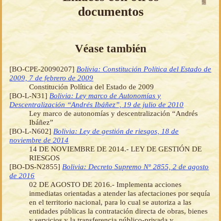
documentos
Véase también
[BO-CPE-20090207]
Bolivia: Constitución Política del Estado de
2009, 7 de febrero de 2009
Constitución Política del Estado de 2009
[BO-L-N31]
Bolivia: Ley marco de Autonomías y
Descentralización “Andrés Ibáñez”, 19 de julio de 2010
Ley marco de autonomías y descentralización “Andrés
Ibáñez”
[BO-L-N602]
Bolivia: Ley de gestión de riesgos, 18 de
noviembre de 2014
14 DE NOVIEMBRE DE 2014.- LEY DE GESTIÓN DE
RIESGOS
[BO-DS-N2855]
Bolivia: Decreto Supremo Nº 2855, 2 de agosto
de 2016
02 DE AGOSTO DE 2016.- Implementa acciones
inmediatas orientadas a atender las afectaciones por sequía
en el territorio nacional, para lo cual se autoriza a las
entidades públicas la contratación directa de obras, bienes
y servicios y la transferencia público-privada y