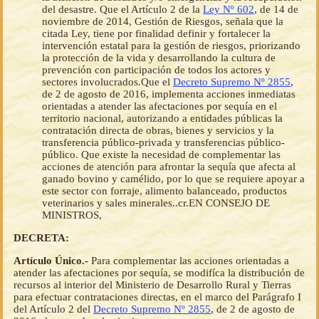
del desastre. Que el Artículo 2 de la
Ley Nº 602
, de 14 de
noviembre de 2014, Gestión de Riesgos, señala que la
citada Ley, tiene por finalidad definir y fortalecer la
intervención estatal para la gestión de riesgos, priorizando
la protección de la vida y desarrollando la cultura de
prevención con participación de todos los actores y
sectores involucrados.Que el
Decreto Supremo Nº 2855
,
de 2 de agosto de 2016, implementa acciones inmediatas
orientadas a atender las afectaciones por sequía en el
territorio nacional, autorizando a entidades públicas la
contratación directa de obras, bienes y servicios y la
transferencia público-privada y transferencias público-
público. Que existe la necesidad de complementar las
acciones de atención para afrontar la sequía que afecta al
ganado bovino y camélido, por lo que se requiere apoyar a
este sector con forraje, alimento balanceado, productos
veterinarios y sales minerales..cr.EN CONSEJO DE
MINISTROS,
DECRETA:
Artículo Único.-
Para complementar las acciones orientadas a
atender las afectaciones por sequía, se modifíca la distribución de
recursos al interior del Ministerio de Desarrollo Rural y Tierras
para efectuar contrataciones directas, en el marco del Parágrafo I
del Artículo 2 del
Decreto Supremo Nº 2855
, de 2 de agosto de