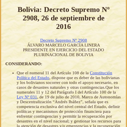
Bolivia: Decreto Supremo Nº
2908, 26 de septiembre de
2016
Decreto Supremo Nº 2908
ÁLVARO MARCELO GARCÍA LINERA
PRESIDENTE EN EJERCICIO DEL ESTADO
PLURINACIONAL DE BOLIVIA
CONSIDERANDO:
Que el numeral 11 del Artículo 108 de la
Constitución
Política del Estado
, dispone que es deber de las bolivianas
y los bolivianos socorrer con todo el apoyo necesario, en
casos de desastres naturales y otras contingencias.Que los
numerales 11 y 12 del Parágrafo I del Artículo 100 de la
Ley Nº 031
, de 19 de julio de 2010, Marco de Autonomías
y Descentralización “Andrés Ibáñez”, señala que es
competencia exclusiva del nivel central del Estado, definir
políticas y mecanismos de protección financiera para
enfrentar contingencias y permitir la recuperación por
desastres en el nivel nacional; y gestionar los recursos para
la atención de desastres y/o emergencias y la recuperación