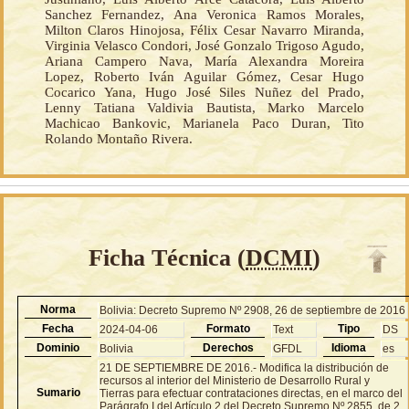
Sanchez Fernandez, Ana Veronica Ramos Morales,
Milton Claros Hinojosa, Félix Cesar Navarro Miranda,
Virginia Velasco Condori, José Gonzalo Trigoso Agudo,
Ariana Campero Nava, María Alexandra Moreira
Lopez, Roberto Iván Aguilar Gómez, Cesar Hugo
Cocarico Yana, Hugo José Siles Nuñez del Prado,
Lenny Tatiana Valdivia Bautista, Marko Marcelo
Machicao Bankovic, Marianela Paco Duran, Tito
Rolando Montaño Rivera.
Ficha Técnica (
DCMI
)
Norma
Bolivia: Decreto Supremo Nº 2908, 26 de septiembre de 2016
Fecha
Formato
Tipo
2024-04-06
Text
DS
Dominio
Derechos
Idioma
Bolivia
GFDL
es
21 DE SEPTIEMBRE DE 2016.- Modifica la distribución de
recursos al interior del Ministerio de Desarrollo Rural y
Sumario
Tierras para efectuar contrataciones directas, en el marco del
Parágrafo I del Artículo 2 del Decreto Supremo Nº 2855, de 2