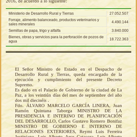
2016, de acuerdo a lo siguiente:
Ministerio de Desarrollo Rural y Tierras
27.052.507
Forraje, alimento balanceado, productos veterinarios y
4.490.144
sales minerales
Semillas de papa, trigo y alfalfa
3.840.000
Bienes, obras y servicios para la perforación de pozos de
18.722.363
agua
El Señor Ministro de Estado en el Despacho de
Desarrollo Rural y Tierras, queda encargado de la
ejecución y cumplimiento del presente Decreto
Supremo.
Es dado en el Palacio de Gobierno de la ciudad de La
Paz, a los veintiún días del mes de septiembre del año
dos mil dieciséis .
Fdo. ÁLVARO MARCELO GARCÍA LINERA, Juan
Ramón Quintana Taborga MINISTRO DE LA
PRESIDENCIA E INTERINO DE PLANIFICACIÓN
DEL DESARROLLO, Carlos Gustavo Romero Bonifaz
MINISTRO DE GOBIERNO E INTERINO DE
RELACIONES EXTERIORES, Reymi Luis Ferreira
Justiniano, Luis Alberto Arce Catacora, Luis Alberto