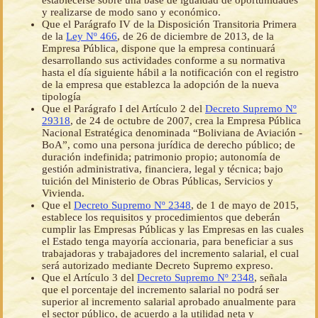
establecerse sobre una base de igualdad de oportunidades
y realizarse de modo sano y económico.
Que el Parágrafo IV de la Disposición Transitoria Primera
de la
Ley Nº 466
, de 26 de diciembre de 2013, de la
Empresa Pública, dispone que la empresa continuará
desarrollando sus actividades conforme a su normativa
hasta el día siguiente hábil a la notificación con el registro
de la empresa que establezca la adopción de la nueva
tipología
Que el Parágrafo I del Artículo 2 del
Decreto Supremo Nº
29318
, de 24 de octubre de 2007, crea la Empresa Pública
Nacional Estratégica denominada “Boliviana de Aviación -
BoA”, como una persona jurídica de derecho público; de
duración indefinida; patrimonio propio; autonomía de
gestión administrativa, financiera, legal y técnica; bajo
tuición del Ministerio de Obras Públicas, Servicios y
Vivienda.
Que el
Decreto Supremo Nº 2348
, de 1 de mayo de 2015,
establece los requisitos y procedimientos que deberán
cumplir las Empresas Públicas y las Empresas en las cuales
el Estado tenga mayoría accionaria, para beneficiar a sus
trabajadoras y trabajadores del incremento salarial, el cual
será autorizado mediante Decreto Supremo expreso.
Que el Artículo 3 del
Decreto Supremo Nº 2348
, señala
que el porcentaje del incremento salarial no podrá ser
superior al incremento salarial aprobado anualmente para
el sector público, de acuerdo a la utilidad neta y