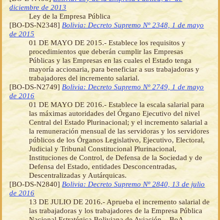
diciembre de 2013
Ley de la Empresa Pública
[BO-DS-N2348]
Bolivia: Decreto Supremo Nº 2348, 1 de mayo
de 2015
01 DE MAYO DE 2015.- Establece los requisitos y
procedimientos que deberán cumplir las Empresas
Públicas y las Empresas en las cuales el Estado tenga
mayoría accionaria, para beneficiar a sus trabajadoras y
trabajadores del incremento salarial.
[BO-DS-N2749]
Bolivia: Decreto Supremo Nº 2749, 1 de mayo
de 2016
01 DE MAYO DE 2016.- Establece la escala salarial para
las máximas autoridades del Órgano Ejecutivo del nivel
Central del Estado Plurinacional; y el incremento salarial a
la remuneración mensual de las servidoras y los servidores
públicos de los Órganos Legislativo, Ejecutivo, Electoral,
Judicial y Tribunal Constitucional Plurinacional,
Instituciones de Control, de Defensa de la Sociedad y de
Defensa del Estado, entidades Desconcentradas,
Descentralizadas y Autárquicas.
[BO-DS-N2840]
Bolivia: Decreto Supremo Nº 2840, 13 de julio
de 2016
13 DE JULIO DE 2016.- Aprueba el incremento salarial de
las trabajadoras y los trabajadores de la Empresa Pública
Nacional Estratégica Boliviana de Aviación – BoA.