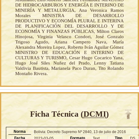
DE HIDROCARBUROS Y ENERGÍA E INTERINO DE
MINERÍA Y METALURGIA, Ana Veronica Ramos
Morales MINISTRA DE DESARROLLO
PRODUCTIVO Y ECONOMÍA PLURAL E INTERINA
DE PLANIFICACIÓN DEL DESARROLLO Y DE
ECONOMÍA Y FINANZAS PÚBLICAS, Milton Claros
Hinojosa, Virginia Velasco Condori, José Gonzalo
Trigoso Agudo, Ariana Campero Nava, María
Alexandra Moreira Lopez, Roberto Iván Aguilar Gómez
MINISTRO DE EDUCACIÓN E INTERINO DE
CULTURAS Y TURISMO, Cesar Hugo Cocarico Yana,
Hugo José Siles Nuñez del Prado, Lenny Tatiana
Valdivia Bautista, Marianela Paco Duran, Tito Rolando
Montaño Rivera.
Ficha Técnica (
DCMI
)
Norma
Bolivia: Decreto Supremo Nº 2840, 13 de julio de 2016
Fecha
Formato
Tipo
2023-03-05
Text
DS