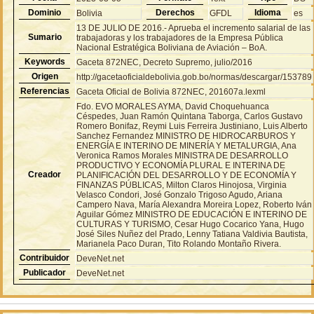
Dominio
Derechos
Idioma
Bolivia
GFDL
es
13 DE JULIO DE 2016.- Aprueba el incremento salarial de las
Sumario
trabajadoras y los trabajadores de la Empresa Pública
Nacional Estratégica Boliviana de Aviación – BoA.
Keywords
Gaceta 872NEC, Decreto Supremo, julio/2016
Origen
http://gacetaoficialdebolivia.gob.bo/normas/descargar/153789
Referencias
Gaceta Oficial de Bolivia 872NEC, 201607a.lexml
Fdo. EVO MORALES AYMA, David Choquehuanca
Céspedes, Juan Ramón Quintana Taborga, Carlos Gustavo
Romero Bonifaz, Reymi Luis Ferreira Justiniano, Luis Alberto
Sanchez Fernandez MINISTRO DE HIDROCARBUROS Y
ENERGÍA E INTERINO DE MINERÍA Y METALURGIA, Ana
Veronica Ramos Morales MINISTRA DE DESARROLLO
PRODUCTIVO Y ECONOMÍA PLURAL E INTERINA DE
Creador
PLANIFICACIÓN DEL DESARROLLO Y DE ECONOMÍA Y
FINANZAS PÚBLICAS, Milton Claros Hinojosa, Virginia
Velasco Condori, José Gonzalo Trigoso Agudo, Ariana
Campero Nava, María Alexandra Moreira Lopez, Roberto Iván
Aguilar Gómez MINISTRO DE EDUCACIÓN E INTERINO DE
CULTURAS Y TURISMO, Cesar Hugo Cocarico Yana, Hugo
José Siles Nuñez del Prado, Lenny Tatiana Valdivia Bautista,
Marianela Paco Duran, Tito Rolando Montaño Rivera.
Contribuidor
DeveNet.net
Publicador
DeveNet.net