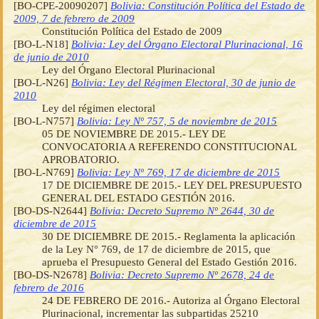
[BO-CPE-20090207]
Bolivia: Constitución Política del Estado de
2009, 7 de febrero de 2009
Constitución Política del Estado de 2009
[BO-L-N18]
Bolivia: Ley del Órgano Electoral Plurinacional, 16
de junio de 2010
Ley del Órgano Electoral Plurinacional
[BO-L-N26]
Bolivia: Ley del Régimen Electoral, 30 de junio de
2010
Ley del régimen electoral
[BO-L-N757]
Bolivia: Ley Nº 757, 5 de noviembre de 2015
05 DE NOVIEMBRE DE 2015.- LEY DE
CONVOCATORIA A REFERENDO CONSTITUCIONAL
APROBATORIO.
[BO-L-N769]
Bolivia: Ley Nº 769, 17 de diciembre de 2015
17 DE DICIEMBRE DE 2015.- LEY DEL PRESUPUESTO
GENERAL DEL ESTADO GESTIÓN 2016.
[BO-DS-N2644]
Bolivia: Decreto Supremo Nº 2644, 30 de
diciembre de 2015
30 DE DICIEMBRE DE 2015.- Reglamenta la aplicación
de la Ley N° 769, de 17 de diciembre de 2015, que
aprueba el Presupuesto General del Estado Gestión 2016.
[BO-DS-N2678]
Bolivia: Decreto Supremo Nº 2678, 24 de
febrero de 2016
24 DE FEBRERO DE 2016.- Autoriza al Órgano Electoral
Plurinacional, incrementar las subpartidas 25210