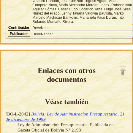
Velasco Condori, José Gonzalo Trigoso Agudo, Ariana
Campero Nava, María Alexandra Moreira Lopez, Roberto Iván
Aguilar Gómez, Cesar Hugo Cocarico Yana, Hugo José Siles
Nuñez del Prado, Lenny Tatiana Valdivia Bautista, Marko
Marcelo Machicao Bankovic, Marianela Paco Duran, Tito
Rolando Montaño Rivera.
Contribuidor
DeveNet.net
Publicador
DeveNet.net
Enlaces con otros
documentos
Véase también
[BO-L-2042]
Bolivia: Ley de Administracion Presupuestaria, 21
de diciembre de 1999
Ley de Administracion Presupuestaria. Publicada en
Gaceta Oficial de Bolivia N° 2193