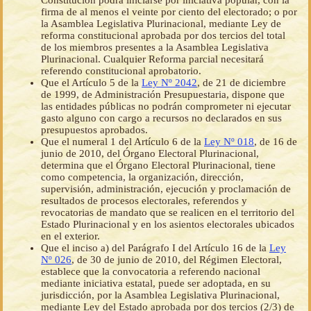
Constitución podrá iniciarse por iniciativa popular, con la
firma de al menos el veinte por ciento del electorado; o por
la Asamblea Legislativa Plurinacional, mediante Ley de
reforma constitucional aprobada por dos tercios del total
de los miembros presentes a la Asamblea Legislativa
Plurinacional. Cualquier Reforma parcial necesitará
referendo constitucional aprobatorio.
Que el Artículo 5 de la
Ley Nº 2042
, de 21 de diciembre
de 1999, de Administración Presupuestaria, dispone que
las entidades públicas no podrán comprometer ni ejecutar
gasto alguno con cargo a recursos no declarados en sus
presupuestos aprobados.
Que el numeral 1 del Artículo 6 de la
Ley Nº 018
, de 16 de
junio de 2010, del Órgano Electoral Plurinacional,
determina que el Órgano Electoral Plurinacional, tiene
como competencia, la organización, dirección,
supervisión, administración, ejecución y proclamación de
resultados de procesos electorales, referendos y
revocatorias de mandato que se realicen en el territorio del
Estado Plurinacional y en los asientos electorales ubicados
en el exterior.
Que el inciso a) del Parágrafo I del Artículo 16 de la
Ley
Nº 026
, de 30 de junio de 2010, del Régimen Electoral,
establece que la convocatoria a referendo nacional
mediante iniciativa estatal, puede ser adoptada, en su
jurisdicción, por la Asamblea Legislativa Plurinacional,
mediante Ley del Estado aprobada por dos tercios (2/3) de