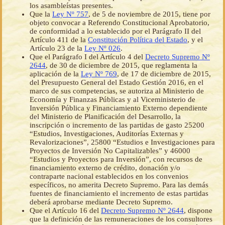
los asambleístas presentes.
Que la
Ley Nº 757
, de 5 de noviembre de 2015, tiene por
objeto convocar a Referendo Constitucional Aprobatorio,
de conformidad a lo establecido por el Parágrafo II del
Artículo 411 de la
Constitución Política del Estado
, y el
Artículo 23 de la
Ley Nº 026
.
Que el Parágrafo I del Artículo 4 del
Decreto Supremo Nº
2644
, de 30 de diciembre de 2015, que reglamenta la
aplicación de la
Ley Nº 769
, de 17 de diciembre de 2015,
del Presupuesto General del Estado Gestión 2016, en el
marco de sus competencias, se autoriza al Ministerio de
Economía y Finanzas Públicas y al Viceministerio de
Inversión Pública y Financiamiento Externo dependiente
del Ministerio de Planificación del Desarrollo, la
inscripción o incremento de las partidas de gasto 25200
“Estudios, Investigaciones, Auditorías Externas y
Revalorizaciones”, 25800 “Estudios e Investigaciones para
Proyectos de Inversión No Capitalizables” y 46000
“Estudios y Proyectos para Inversión”, con recursos de
financiamiento externo de crédito, donación y/o
contraparte nacional establecidos en los convenios
específicos, no amerita Decreto Supremo. Para las demás
fuentes de financiamiento el incremento de estas partidas
deberá aprobarse mediante Decreto Supremo.
Que el Artículo 16 del
Decreto Supremo Nº 2644
, dispone
que la definición de las remuneraciones de los consultores