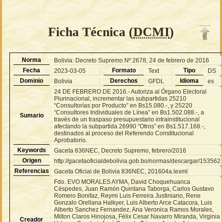
Ficha Técnica (
DCMI
)
Norma
Bolivia: Decreto Supremo Nº 2678, 24 de febrero de 2016
Fecha
Formato
Tipo
2023-03-05
Text
DS
Dominio
Derechos
Idioma
Bolivia
GFDL
es
24 DE FEBRERO DE 2016.- Autoriza al Órgano Electoral
Plurinacional, incrementar las subpartidas 25210
“Consultorías por Producto” en Bs15.080.-, y 25220
“Consultores Individuales de Línea” en Bs1.502.088.-, a
Sumario
través de un traspaso presupuestario intrainstitucional
afectando la subpartida 26990 “Otros” en Bs1.517.168.-,
destinados al proceso del Referendo Constitucional
Aprobatorio.
Keywords
Gaceta 836NEC, Decreto Supremo, febrero/2016
Origen
http://gacetaoficialdebolivia.gob.bo/normas/descargar/153562
Referencias
Gaceta Oficial de Bolivia 836NEC, 201604a.lexml
Fdo. EVO MORALES AYMA, David Choquehuanca
Céspedes, Juan Ramón Quintana Taborga, Carlos Gustavo
Romero Bonifaz, Reymi Luis Ferreira Justiniano, Rene
Gonzalo Orellana Halkyer, Luis Alberto Arce Catacora, Luis
Alberto Sanchez Fernandez, Ana Veronica Ramos Morales,
Milton Claros Hinojosa, Félix Cesar Navarro Miranda, Virginia
Creador