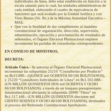
individuales de línea, debe estar establecida en función a la
escala salarial; para lo cual, las unidades administrativas de
cada entidad, elaborarán el cuadro de equivalencia de
funciones que será avalado por la Unidad Jurídica y con
Visto Bueno (Vo. Bo.) de la Máxima Autoridad Ejecutiva –
MAE.
Que con la finalidad de dar cumplimiento al mandato
constitucional de organización, dirección, supervisión,
administración, ejecución y proclamación de resultados de
referendos, el Órgano Electoral Plurinacional requiere
incrementar las partidas de consultorías correspondientes.
EN CONSEJO DE MINISTROS,
DECRETA:
Artículo Único.-
Se autoriza al Órgano Electoral Plurinacional,
incrementar las subpartidas 25210 “Consultorías por Producto”
en Bs15.080.- (QUINCE mil OCHENTA 00/100 BOLIVIANOS),
y 25220 “Consultores Individuales de Línea” en Bs1.502.088.-
(UN MILLÓN QUINIENTOS DOS mil OCHENTA Y OCHO
00/100 BOLIVIANOS), a través de un traspaso presupuestario
intrainstitucional afectando la subpartida 26990 “Otros” en
Bs1.517.168.- (UN MILLÓN QUINIENTOS diecisiete mil
CIENTO SESENTA Y OCHO 00/100 BOLIVIANOS), destinados
al proceso del Referendo Constitucional Aprobatorio.