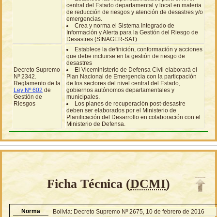
central del Estado departamental y local en materia
de reducción de riesgos y atención de desastres y/o
emergencias.
Crea y norma el Sistema Integrado de
Información y Alerta para la Gestión del Riesgo de
Desastres (SINAGER-SAT)
Establece la definición, conformación y acciones
que debe incluirse en la gestión de riesgo de
desastres
Decreto Supremo
El Viceministerio de Defensa Civil elaborará el
Nº 2342.
Plan Nacional de Emergencia con la particpación
Reglamento de la
de los sectores del nivel central del Estado,
Ley Nº 602
de
gobiernos autónomos departamentales y
Gestión de
municipales.
Riesgos
Los planes de recuperación post-desastre
deben ser elaborados por el Ministerio de
Planificación del Desarrollo en colaboración con el
Ministerio de Defensa.
Ficha Técnica (
DCMI
)
Norma
Bolivia: Decreto Supremo Nº 2675, 10 de febrero de 2016