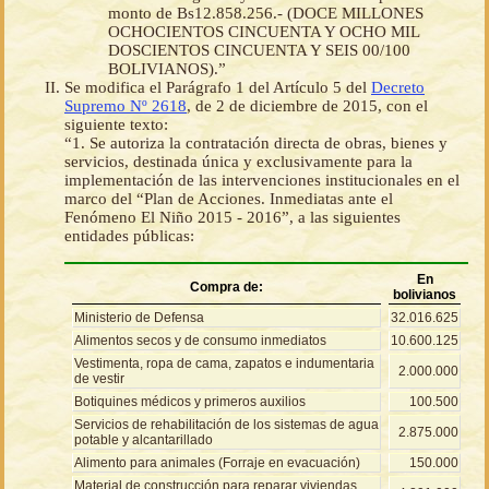
monto de Bs12.858.256.- (DOCE MILLONES
OCHOCIENTOS CINCUENTA Y OCHO MIL
DOSCIENTOS CINCUENTA Y SEIS 00/100
BOLIVIANOS).”
Se modifica el Parágrafo 1 del Artículo 5 del
Decreto
Supremo Nº 2618
, de 2 de diciembre de 2015, con el
siguiente texto:
“1. Se autoriza la contratación directa de obras, bienes y
servicios, destinada única y exclusivamente para la
implementación de las intervenciones institucionales en el
marco del “Plan de Acciones. Inmediatas ante el
Fenómeno El Niño 2015 - 2016”, a las siguientes
entidades públicas:
En
Compra de:
bolivianos
Ministerio de Defensa
32.016.625
Alimentos secos y de consumo inmediatos
10.600.125
Vestimenta, ropa de cama, zapatos e indumentaria
2.000.000
de vestir
Botiquines médicos y primeros auxilios
100.500
Servicios de rehabilitación de los sistemas de agua
2.875.000
potable y alcantarillado
Alimento para animales (Forraje en evacuación)
150.000
Material de construcción para reparar viviendas.