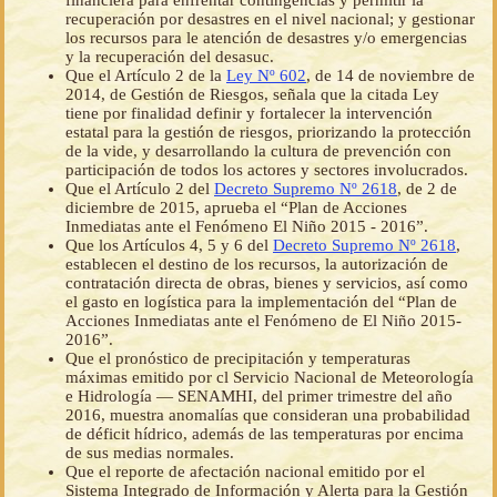
financiera para enfrentar contingencias y permitir la
recuperación por desastres en el nivel nacional; y gestionar
los recursos para le atención de desastres y/o emergencias
y la recuperación del desasuc.
Que el Artículo 2 de la
Ley Nº 602
, de 14 de noviembre de
2014, de Gestión de Riesgos, señala que la citada Ley
tiene por finalidad definir y fortalecer la intervención
estatal para la gestión de riesgos, priorizando la protección
de la vide, y desarrollando la cultura de prevención con
participación de todos los actores y sectores involucrados.
Que el Artículo 2 del
Decreto Supremo Nº 2618
, de 2 de
diciembre de 2015, aprueba el “Plan de Acciones
Inmediatas ante el Fenómeno El Niño 2015 - 2016”.
Que los Artículos 4, 5 y 6 del
Decreto Supremo Nº 2618
,
establecen el destino de los recursos, la autorización de
contratación directa de obras, bienes y servicios, así como
el gasto en logística para la implementación del “Plan de
Acciones Inmediatas ante el Fenómeno de El Niño 2015-
2016”.
Que el pronóstico de precipitación y temperaturas
máximas emitido por cl Servicio Nacional de Meteorología
e Hidrología — SENAMHI, del primer trimestre del año
2016, muestra anomalías que consideran una probabilidad
de déficit hídrico, además de las temperaturas por encima
de sus medias normales.
Que el reporte de afectación nacional emitido por el
Sistema Integrado de Información y Alerta para la Gestión