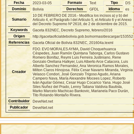
Fecha
Formato
Tipo
2023-03-05
Text
DS
Dominio
Derechos
Idioma
Bolivia
GFDL
es
10 DE FEBRERO DE 2016.- Modifica los incisos a) y b) del
Sumario
Artículo 4, el Parágrafo I del Artículo 5, el Artículo 6 y el Anexo
del Decreto Supremo Nº 2618, de 2 de diciembre de 2015.
Keywords
Gaceta 832NEC, Decreto Supremo, febrero/2016
Origen
http://gacetaoficialdebolivia.gob.bo/normas/descargar/153552
Referencias
Gaceta Oficial de Bolivia 832NEC, 201604a.lexml
FDO. EVO MORALES AYMA, David Choquehuanca
Céspedes, Juan Ramón Quintana Taborga, Carlos Gustavo
Romero Bonifaz, Reymi Luis Ferreira Justiniano, Rene
Gonzalo Orellana Halkyer, Luis Alberto Arce Catacora, Luis
Alberto Sanchez Fernandez, Ana Veronica Ramos Morales,
Milton Claros Hinojosa. Félix Cesar Navarro Miranda, Virginia
Creador
Velasco Condori, José Gonzalo Trigoso Agudo, Ariana
Campero Nava, María Alexandre Mocees Lopez, Roberto
Iván Aguilar Gómez, Cesar Hugo Cocarico Yana. Hugo José
Siles Nuñez del Prado, Lenny Tatiana Valdivia Bautista,
Marko Marcelo Machicao Bankovic, Marianela Paco Durán,
Tito Rolando Montaño Rivera.
Contribuidor
DeveNet.net
Publicador
DeveNet.net