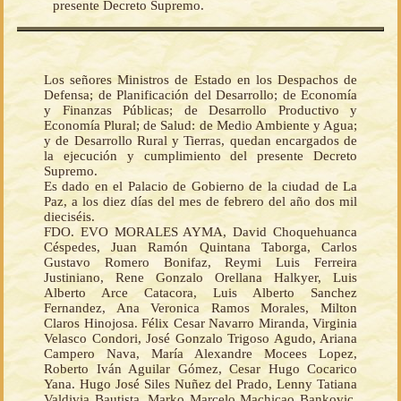
presente Decreto Supremo.
Los señores Ministros de Estado en los Despachos de
Defensa; de Planificación del Desarrollo; de Economía
y Finanzas Públicas; de Desarrollo Productivo y
Economía Plural; de Salud: de Medio Ambiente y Agua;
y de Desarrollo Rural y Tierras, quedan encargados de
la ejecución y cumplimiento del presente Decreto
Supremo.
Es dado en el Palacio de Gobierno de la ciudad de La
Paz, a los diez días del mes de febrero del año dos mil
dieciséis.
FDO. EVO MORALES AYMA, David Choquehuanca
Céspedes, Juan Ramón Quintana Taborga, Carlos
Gustavo Romero Bonifaz, Reymi Luis Ferreira
Justiniano, Rene Gonzalo Orellana Halkyer, Luis
Alberto Arce Catacora, Luis Alberto Sanchez
Fernandez, Ana Veronica Ramos Morales, Milton
Claros Hinojosa. Félix Cesar Navarro Miranda, Virginia
Velasco Condori, José Gonzalo Trigoso Agudo, Ariana
Campero Nava, María Alexandre Mocees Lopez,
Roberto Iván Aguilar Gómez, Cesar Hugo Cocarico
Yana. Hugo José Siles Nuñez del Prado, Lenny Tatiana
Valdivia Bautista, Marko Marcelo Machicao Bankovic,