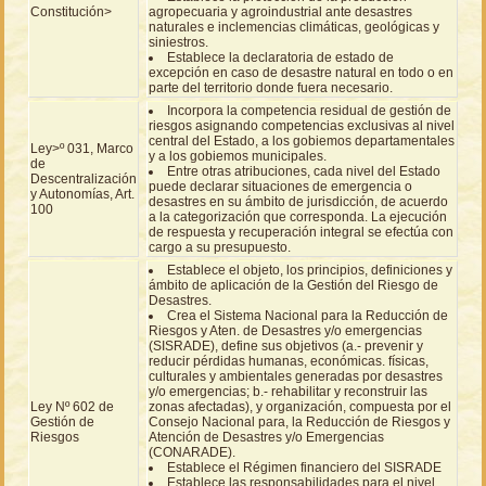
Constitución>
agropecuaria y agroindustrial ante desastres
naturales e inclemencias climáticas, geológicas y
siniestros.
Establece la declaratoria de estado de
excepción en caso de desastre natural en todo o en
parte del territorio donde fuera necesario.
Incorpora la competencia residual de gestión de
riesgos asignando competencias exclusivas al nivel
central del Estado, a los gobiemos departamentales
Ley>º 031, Marco
y a los gobiemos municipales.
de
Entre otras atribuciones, cada nivel del Estado
Descentralización
puede declarar situaciones de emergencia o
y Autonomías, Art.
desastres en su ámbito de jurisdicción, de acuerdo
100
a la categorización que corresponda. La ejecución
de respuesta y recuperación integral se efectúa con
cargo a su presupuesto.
Establece el objeto, los principios, definiciones y
ámbito de aplicación de la Gestión del Riesgo de
Desastres.
Crea el Sistema Nacional para la Reducción de
Riesgos y Aten. de Desastres y/o emergencias
(SISRADE), define sus objetivos (a.- prevenir y
reducir pérdidas humanas, económicas. físicas,
culturales y ambientales generadas por desastres
y/o emergencias; b.- rehabilitar y reconstruir las
Ley Nº 602 de
zonas afectadas), y organización, compuesta por el
Gestión de
Consejo Nacional para, la Reducción de Riesgos y
Riesgos
Atención de Desastres y/o Emergencias
(CONARADE).
Establece el Régimen financiero del SISRADE
Establece las responsabilidades para el nivel