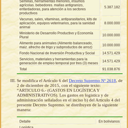
Semillas, herramientas menores, insumos
agrícolas. bebedores. mallas antigranizo,
5.387.182
enfardadoras, para atención a los sectores
productivos
Vacunas, sales, vitaminas, antiparasitarios, kits de
aplicación, equipos veterinarios, para la sanidad
8.000.000
anirnal
Ministerio de Desarrollo Productivo y Economía
10.000.000
Plural
Alimento para anirnales (Alimento balanceado,
10.000.000
maiz. afrecho de trigo y subproductos de arroz)
Fondo Nacional de Inversión Productiva y Social
14.571.429
Servicios, materiales y herramientas para la
14.571.429
generación de empleo temporal por tres (3) meses
Total
91.038.876
Se modifica el Artículo 6 del
Decreto Supremo Nº 2618
, de
2 de diciembre de 2015, con el siguiente texto:
“ARTICULO 6.- (GASTOS EN LOGÍSTICA Y
ADMINISTRATIVOS). Los gastos en logistica y de
administración señalados en el inciso b) del Articulo 4 del
presente Decreto Supremo. se distribuyen de la siguiente
manera:
Detalle
En bolivianos
Logística