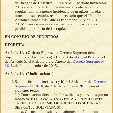
de Riesgos de Desastres — SINAGER, periodo noviembre
2015 a enero de 2016, muestra una alta afectación por
sequías, con una menor incidencia de granizos heladas y
otros; en este sentido, resulta necesario que el “Plan de
Acciones Inmediatas Ante el Fenómeno El Niño 2015 -
2016” priorice nuevas acciones para mitigar daños y
pérdidas por efecto de la sequía.
EN CONSEJO DE MINISTROS,
DECRETA:
Artículo 1°.- (Objeto)
El presente Decreto Supremo tiene por
objeto modificar los incisos a) y b) del Artículo 4, el Parágrafo I
del Artículo 5, el Articulo 6 y el Anexo del
Decreto Supremo Nº
2618
, de 2 de diciembre de 2015.
Artículo 2°.- (Modificaciones)
Se modifican los incisos a) y b) del Artículo 4 del
Decreto
Supremo Nº 2618
, de 2 de diciembre de 2015, con el
siguiente texto:
“a) Contratación directa de obras, bienes y servicios por un
monto de Bs91.038276- (NOVENTA Y UN MILLONES
TREINTA Y OCHO MIL OCHOCIENTOS SETENTA Y
SEIS 00/100 BOLIVIANOS);
Gastos en logística y de administración por un