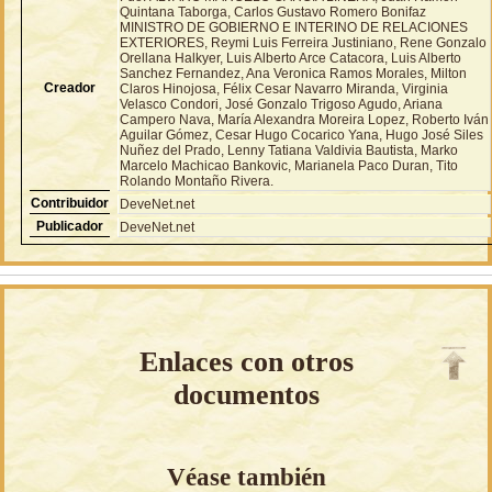
Quintana Taborga, Carlos Gustavo Romero Bonifaz
MINISTRO DE GOBIERNO E INTERINO DE RELACIONES
EXTERIORES, Reymi Luis Ferreira Justiniano, Rene Gonzalo
Orellana Halkyer, Luis Alberto Arce Catacora, Luis Alberto
Sanchez Fernandez, Ana Veronica Ramos Morales, Milton
Creador
Claros Hinojosa, Félix Cesar Navarro Miranda, Virginia
Velasco Condori, José Gonzalo Trigoso Agudo, Ariana
Campero Nava, María Alexandra Moreira Lopez, Roberto Iván
Aguilar Gómez, Cesar Hugo Cocarico Yana, Hugo José Siles
Nuñez del Prado, Lenny Tatiana Valdivia Bautista, Marko
Marcelo Machicao Bankovic, Marianela Paco Duran, Tito
Rolando Montaño Rivera.
Contribuidor
DeveNet.net
Publicador
DeveNet.net
Enlaces con otros
documentos
Véase también