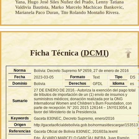
Yana, Hugo José Siles Nuñez del Prado, Lenny Tatiana
Valdivia Bautista, Marko Marcelo Machicao Bankovic,
Marianela Paco Duran, Tito Rolando Montaño Rivera.
Ficha Técnica (
DCMI
)
Norma
Bolivia: Decreto Supremo Nº 2659, 27 de enero de 2016
Fecha
Formato
Tipo
2023-03-05
Text
DS
Dominio
Derechos
Idioma
Bolivia
GFDL
es
27 DE ENERO DE 2016.- Autoriza la exención del pago total
de tributos de importación de un (1) envío de insumos y
suministros médicos; donación realizada por la ONG
Sumario
International Women and Children’s Burn Foundation, con
parte de recepción: N° 201 2015 126144 – 1NY013054, a
favor del Ministerio de la Presidencia.
Keywords
Gaceta 830NEC, Decreto Supremo, enero/2016
Origen
http://gacetaoficialdebolivia.gob.bo/normas/descargar/153513
Referencias
Gaceta Oficial de Bolivia 830NEC, 201603a.lexml
Fdo. ÁLVARO MARCELO GARCÍA LINERA, Juan Ramón