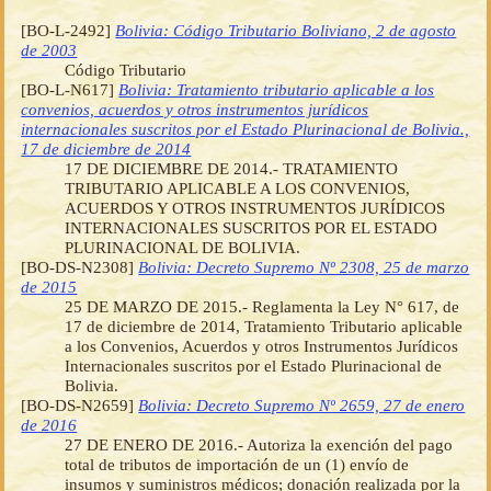
[BO-L-2492]
Bolivia: Código Tributario Boliviano, 2 de agosto
de 2003
Código Tributario
[BO-L-N617]
Bolivia: Tratamiento tributario aplicable a los
convenios, acuerdos y otros instrumentos jurídicos
internacionales suscritos por el Estado Plurinacional de Bolivia.,
17 de diciembre de 2014
17 DE DICIEMBRE DE 2014.- TRATAMIENTO
TRIBUTARIO APLICABLE A LOS CONVENIOS,
ACUERDOS Y OTROS INSTRUMENTOS JURÍDICOS
INTERNACIONALES SUSCRITOS POR EL ESTADO
PLURINACIONAL DE BOLIVIA.
[BO-DS-N2308]
Bolivia: Decreto Supremo Nº 2308, 25 de marzo
de 2015
25 DE MARZO DE 2015.- Reglamenta la Ley N° 617, de
17 de diciembre de 2014, Tratamiento Tributario aplicable
a los Convenios, Acuerdos y otros Instrumentos Jurídicos
Internacionales suscritos por el Estado Plurinacional de
Bolivia.
[BO-DS-N2659]
Bolivia: Decreto Supremo Nº 2659, 27 de enero
de 2016
27 DE ENERO DE 2016.- Autoriza la exención del pago
total de tributos de importación de un (1) envío de
insumos y suministros médicos; donación realizada por la