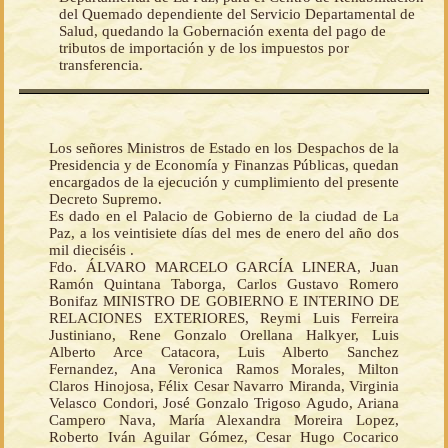
del Quemado dependiente del Servicio Departamental de
Salud, quedando la Gobernación exenta del pago de
tributos de importación y de los impuestos por
transferencia.
Los señores Ministros de Estado en los Despachos de la
Presidencia y de Economía y Finanzas Públicas, quedan
encargados de la ejecución y cumplimiento del presente
Decreto Supremo.
Es dado en el Palacio de Gobierno de la ciudad de La
Paz, a los veintisiete días del mes de enero del año dos
mil dieciséis .
Fdo. ÁLVARO MARCELO GARCÍA LINERA, Juan
Ramón Quintana Taborga, Carlos Gustavo Romero
Bonifaz MINISTRO DE GOBIERNO E INTERINO DE
RELACIONES EXTERIORES, Reymi Luis Ferreira
Justiniano, Rene Gonzalo Orellana Halkyer, Luis
Alberto Arce Catacora, Luis Alberto Sanchez
Fernandez, Ana Veronica Ramos Morales, Milton
Claros Hinojosa, Félix Cesar Navarro Miranda, Virginia
Velasco Condori, José Gonzalo Trigoso Agudo, Ariana
Campero Nava, María Alexandra Moreira Lopez,
Roberto Iván Aguilar Gómez, Cesar Hugo Cocarico