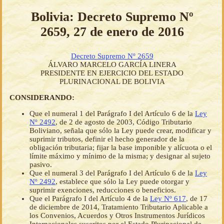
Bolivia: Decreto Supremo Nº
2659, 27 de enero de 2016
Decreto Supremo Nº 2659
ÁLVARO MARCELO GARCÍA LINERA
PRESIDENTE EN EJERCICIO DEL ESTADO
PLURINACIONAL DE BOLIVIA
CONSIDERANDO:
Que el numeral 1 del Parágrafo I del Artículo 6 de la
Ley
Nº 2492
, de 2 de agosto de 2003, Código Tributario
Boliviano, señala que sólo la Ley puede crear, modificar y
suprimir tributos, definir el hecho generador de la
obligación tributaria; fijar la base imponible y alícuota o el
límite máximo y mínimo de la misma; y designar al sujeto
pasivo.
Que el numeral 3 del Parágrafo I del Artículo 6 de la
Ley
Nº 2492
, establece que sólo la Ley puede otorgar y
suprimir exenciones, reducciones o beneficios.
Que el Parágrafo I del Artículo 4 de la
Ley Nº 617
, de 17
de diciembre de 2014, Tratamiento Tributario Aplicable a
los Convenios, Acuerdos y Otros Instrumentos Jurídicos