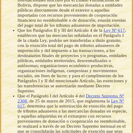
Internacionales suscritos por el Estado Plurinacional de
Bolivia, dispone que las mercancías donadas a entidades
públicas directamente desde el exterior o aquellas
importadas con recursos provenientes de cooperación
financiera no reembolsable o de donación, estarán exentas
del pago total de los tributos aduaneros de importación.
Que los Parágrafos II y III del Artículo 4 de la
Ley Nº 617
,
establecen que las mercancías señaladas en el Parágrafo I
de la citada Ley, podrán ser transferidas a título gratuito,
con la exención total del pago de tributos aduaneros de
importación y del impuesto a las transacciones, a los
destinatarios finales de proyectos y/o programas, entidades
públicas, entidades territoriales, descentralizadas o
autónomas; organizaciones económico productivas,
organizaciones indígenas, campesinas y movimientos
sociales, sin fines de lucro; y para el cumplimiento de los
Parágrafos I y II del mencionado Artículo, las exenciones y
las transferencias se autorizarán mediante Decreto
Supremo.
Que el Parágrafo I del Artículo 4 del
Decreto Supremo Nº
2308
, de 25 de marzo de 2015, que reglamenta la
Ley Nº
617
, determina que la autorización de exención del pago
de tributos aduaneros a las mercancías donadas en especie,
y aquellas adquiridas en el extranjero con recursos
provenientes de donación o cooperación no reembolsable,
se realizará a través de un Decreto Supremo mensual en el
que se consolidarán las solicitudes de exención que sean