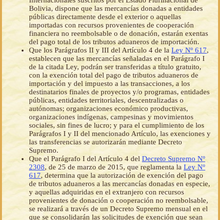
Internacionales suscritos por el Estado Plurinacional de
Bolivia, dispone que las mercancías donadas a entidades
públicas directamente desde el exterior o aquellas
importadas con recursos provenientes de cooperación
financiera no reembolsable o de donación, estarán exentas
del pago total de los tributos aduaneros de importación.
Que los Parágrafos II y III del Artículo 4 de la
Ley Nº 617
,
establecen que las mercancías señaladas en el Parágrafo I
de la citada Ley, podrán ser transferidas a título gratuito,
con la exención total del pago de tributos aduaneros de
importación y del impuesto a las transacciones, a los
destinatarios finales de proyectos y/o programas, entidades
públicas, entidades territoriales, descentralizadas o
autónomas; organizaciones económico productivas,
organizaciones indígenas, campesinas y movimientos
sociales, sin fines de lucro; y para el cumplimiento de los
Parágrafos I y II del mencionado Artículo, las exenciones y
las transferencias se autorizarán mediante Decreto
Supremo.
Que el Parágrafo I del Artículo 4 del
Decreto Supremo Nº
2308
, de 25 de marzo de 2015, que reglamenta la
Ley Nº
617
, determina que la autorización de exención del pago
de tributos aduaneros a las mercancías donadas en especie,
y aquellas adquiridas en el extranjero con recursos
provenientes de donación o cooperación no reembolsable,
se realizará a través de un Decreto Supremo mensual en el
que se consolidarán las solicitudes de exención que sean