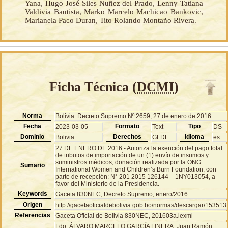
Yana, Hugo José Siles Nuñez del Prado, Lenny Tatiana
Valdivia Bautista, Marko Marcelo Machicao Bankovic,
Marianela Paco Duran, Tito Rolando Montaño Rivera.
Ficha Técnica (
DCMI
)
Norma
Bolivia: Decreto Supremo Nº 2659, 27 de enero de 2016
Fecha
Formato
Tipo
2023-03-05
Text
DS
Dominio
Derechos
Idioma
Bolivia
GFDL
es
27 DE ENERO DE 2016.- Autoriza la exención del pago total
de tributos de importación de un (1) envío de insumos y
suministros médicos; donación realizada por la ONG
Sumario
International Women and Children’s Burn Foundation, con
parte de recepción: N° 201 2015 126144 – 1NY013054, a
favor del Ministerio de la Presidencia.
Keywords
Gaceta 830NEC, Decreto Supremo, enero/2016
Origen
http://gacetaoficialdebolivia.gob.bo/normas/descargar/153513
Referencias
Gaceta Oficial de Bolivia 830NEC, 201603a.lexml
Fdo. ÁLVARO MARCELO GARCÍA LINERA, Juan Ramón