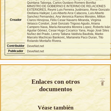
Quintana Taborga, Carlos Gustavo Romero Bonifaz
MINISTRO DE GOBIERNO E INTERINO DE RELACIONES
EXTERIORES, Reymi Luis Ferreira Justiniano, Rene Gonzalo
Orellana Halkyer, Luis Alberto Arce Catacora, Luis Alberto
Sanchez Fernandez, Ana Veronica Ramos Morales, Milton
Creador
Claros Hinojosa, Félix Cesar Navarro Miranda, Virginia
Velasco Condori, José Gonzalo Trigoso Agudo, Ariana
Campero Nava, María Alexandra Moreira Lopez, Roberto Iván
Aguilar Gómez, Cesar Hugo Cocarico Yana, Hugo José Siles
Nuñez del Prado, Lenny Tatiana Valdivia Bautista, Marko
Marcelo Machicao Bankovic, Marianela Paco Duran, Tito
Rolando Montaño Rivera.
Contribuidor
DeveNet.net
Publicador
DeveNet.net
Enlaces con otros
documentos
Véase también