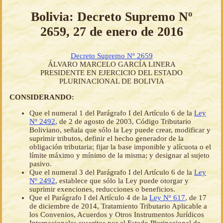
Bolivia: Decreto Supremo Nº
2659, 27 de enero de 2016
Decreto Supremo Nº 2659
ÁLVARO MARCELO GARCÍA LINERA
PRESIDENTE EN EJERCICIO DEL ESTADO
PLURINACIONAL DE BOLIVIA
CONSIDERANDO:
Que el numeral 1 del Parágrafo I del Artículo 6 de la
Ley
Nº 2492
, de 2 de agosto de 2003, Código Tributario
Boliviano, señala que sólo la Ley puede crear, modificar y
suprimir tributos, definir el hecho generador de la
obligación tributaria; fijar la base imponible y alícuota o el
límite máximo y mínimo de la misma; y designar al sujeto
pasivo.
Que el numeral 3 del Parágrafo I del Artículo 6 de la
Ley
Nº 2492
, establece que sólo la Ley puede otorgar y
suprimir exenciones, reducciones o beneficios.
Que el Parágrafo I del Artículo 4 de la
Ley Nº 617
, de 17
de diciembre de 2014, Tratamiento Tributario Aplicable a
los Convenios, Acuerdos y Otros Instrumentos Jurídicos