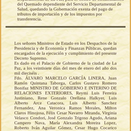
del Quemado dependiente del Servicio Departamental de
Salud, quedando la Gobernación exenta del pago de
tributos de importación y de los impuestos por
transferencia.
Los señores Ministros de Estado en los Despachos de la
Presidencia y de Economía y Finanzas Públicas, quedan
encargados de la ejecución y cumplimiento del presente
Decreto Supremo.
Es dado en el Palacio de Gobierno de la ciudad de La
Paz, a los veintisiete días del mes de enero del año dos
mil dieciséis .
Fdo. ÁLVARO MARCELO GARCÍA LINERA, Juan
Ramón Quintana Taborga, Carlos Gustavo Romero
Bonifaz MINISTRO DE GOBIERNO E INTERINO DE
RELACIONES EXTERIORES, Reymi Luis Ferreira
Justiniano, Rene Gonzalo Orellana Halkyer, Luis
Alberto Arce Catacora, Luis Alberto Sanchez
Fernandez, Ana Veronica Ramos Morales, Milton
Claros Hinojosa, Félix Cesar Navarro Miranda, Virginia
Velasco Condori, José Gonzalo Trigoso Agudo, Ariana
Campero Nava, María Alexandra Moreira Lopez,
Roberto Iván Aguilar Gómez, Cesar Hugo Cocarico