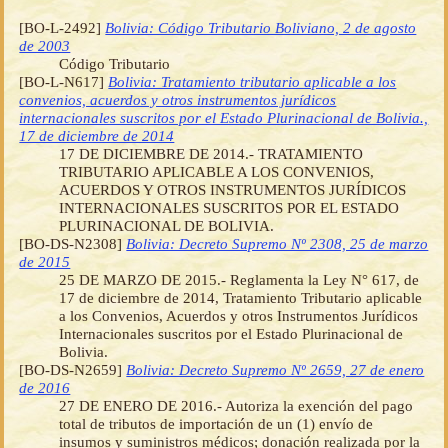
[BO-L-2492]
Bolivia: Código Tributario Boliviano, 2 de agosto
de 2003
Código Tributario
[BO-L-N617]
Bolivia: Tratamiento tributario aplicable a los
convenios, acuerdos y otros instrumentos jurídicos
internacionales suscritos por el Estado Plurinacional de Bolivia.,
17 de diciembre de 2014
17 DE DICIEMBRE DE 2014.- TRATAMIENTO
TRIBUTARIO APLICABLE A LOS CONVENIOS,
ACUERDOS Y OTROS INSTRUMENTOS JURÍDICOS
INTERNACIONALES SUSCRITOS POR EL ESTADO
PLURINACIONAL DE BOLIVIA.
[BO-DS-N2308]
Bolivia: Decreto Supremo Nº 2308, 25 de marzo
de 2015
25 DE MARZO DE 2015.- Reglamenta la Ley N° 617, de
17 de diciembre de 2014, Tratamiento Tributario aplicable
a los Convenios, Acuerdos y otros Instrumentos Jurídicos
Internacionales suscritos por el Estado Plurinacional de
Bolivia.
[BO-DS-N2659]
Bolivia: Decreto Supremo Nº 2659, 27 de enero
de 2016
27 DE ENERO DE 2016.- Autoriza la exención del pago
total de tributos de importación de un (1) envío de
insumos y suministros médicos; donación realizada por la