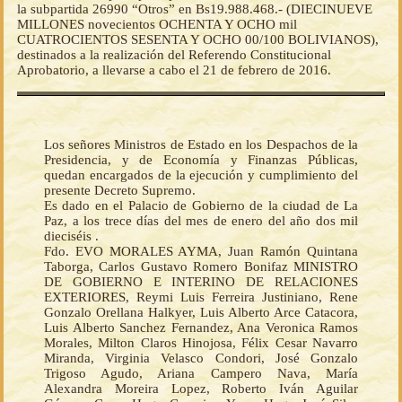
la subpartida 26990 “Otros” en Bs19.988.468.- (DIECINUEVE
MILLONES novecientos OCHENTA Y OCHO mil
CUATROCIENTOS SESENTA Y OCHO 00/100 BOLIVIANOS),
destinados a la realización del Referendo Constitucional
Aprobatorio, a llevarse a cabo el 21 de febrero de 2016.
Los señores Ministros de Estado en los Despachos de la
Presidencia, y de Economía y Finanzas Públicas,
quedan encargados de la ejecución y cumplimiento del
presente Decreto Supremo.
Es dado en el Palacio de Gobierno de la ciudad de La
Paz, a los trece días del mes de enero del año dos mil
dieciséis .
Fdo. EVO MORALES AYMA, Juan Ramón Quintana
Taborga, Carlos Gustavo Romero Bonifaz MINISTRO
DE GOBIERNO E INTERINO DE RELACIONES
EXTERIORES, Reymi Luis Ferreira Justiniano, Rene
Gonzalo Orellana Halkyer, Luis Alberto Arce Catacora,
Luis Alberto Sanchez Fernandez, Ana Veronica Ramos
Morales, Milton Claros Hinojosa, Félix Cesar Navarro
Miranda, Virginia Velasco Condori, José Gonzalo
Trigoso Agudo, Ariana Campero Nava, María
Alexandra Moreira Lopez, Roberto Iván Aguilar