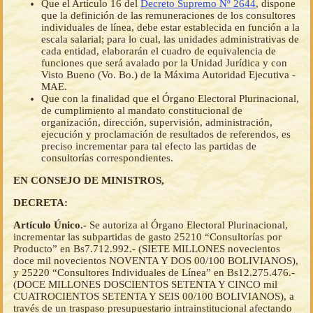
Que el Artículo 16 del
Decreto Supremo Nº 2644
, dispone
que la definición de las remuneraciones de los consultores
individuales de línea, debe estar establecida en función a la
escala salarial; para lo cual, las unidades administrativas de
cada entidad, elaborarán el cuadro de equivalencia de
funciones que será avalado por la Unidad Jurídica y con
Visto Bueno (Vo. Bo.) de la Máxima Autoridad Ejecutiva -
MAE.
Que con la finalidad que el Órgano Electoral Plurinacional,
de cumplimiento al mandato constitucional de
organización, dirección, supervisión, administración,
ejecución y proclamación de resultados de referendos, es
preciso incrementar para tal efecto las partidas de
consultorías correspondientes.
EN CONSEJO DE MINISTROS,
DECRETA:
Artículo Único.-
Se autoriza al Órgano Electoral Plurinacional,
incrementar las subpartidas de gasto 25210 “Consultorías por
Producto” en Bs7.712.992.- (SIETE MILLONES novecientos
doce mil novecientos NOVENTA Y DOS 00/100 BOLIVIANOS),
y 25220 “Consultores Individuales de Línea” en Bs12.275.476.-
(DOCE MILLONES DOSCIENTOS SETENTA Y CINCO mil
CUATROCIENTOS SETENTA Y SEIS 00/100 BOLIVIANOS), a
través de un traspaso presupuestario intrainstitucional afectando