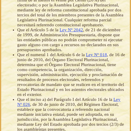
firma de al menos el veinte por ciento (20%) del
electorado; o por la Asamblea Legislativa Plurinacional,
mediante ley de reforma constitucional aprobada por dos
tercios del total de los miembros presentes de la Asamblea
Legislativa Plurinacional. Cualquier reforma parcial
necesitará referendo constitucional aprobatorio.
Que el Artículo 5 de la
Ley Nº 2042
, de 21 de diciembre
de 1999, de Administración Presupuestaria, dispone que
las entidades públicas no podrán comprometer ni ejecutar
gasto alguno con cargo a recursos no declarados en sus
presupuestos aprobados.
Que el numeral 1 del Artículo 6 de la
Ley Nº 018
, de 16 de
junio de 2010, del Órgano Electoral Plurinacional,
determina que el Órgano Electoral Plurinacional, tiene
como competencia, la organización, dirección,
supervisión, administración, ejecución y proclamación de
resultados de procesos electorales, referendos y
revocatorias de mandato que se realicen en el territorio del
Estado Plurinacional y en los asientos electorales ubicados
en el exterior.
Que el inciso a) del Parágrafo I del Artículo 16 de la
Ley
Nº 026
, de 30 de junio de 2010, del Régimen Electoral,
establece que la convocatoria a referendo nacional
mediante iniciativa estatal, puede ser adoptada, en su
jurisdicción, por la Asamblea Legislativa Plurinacional,
mediante Ley del Estado aprobada por dos tercios (2/3) de
los asambleístas presentes.