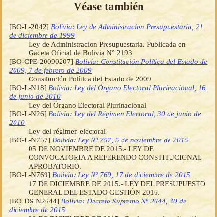
Véase también
[BO-L-2042]
Bolivia: Ley de Administracion Presupuestaria, 21
de diciembre de 1999
Ley de Administracion Presupuestaria. Publicada en
Gaceta Oficial de Bolivia N° 2193
[BO-CPE-20090207]
Bolivia: Constitución Política del Estado de
2009, 7 de febrero de 2009
Constitución Política del Estado de 2009
[BO-L-N18]
Bolivia: Ley del Órgano Electoral Plurinacional, 16
de junio de 2010
Ley del Órgano Electoral Plurinacional
[BO-L-N26]
Bolivia: Ley del Régimen Electoral, 30 de junio de
2010
Ley del régimen electoral
[BO-L-N757]
Bolivia: Ley Nº 757, 5 de noviembre de 2015
05 DE NOVIEMBRE DE 2015.- LEY DE
CONVOCATORIA A REFERENDO CONSTITUCIONAL
APROBATORIO.
[BO-L-N769]
Bolivia: Ley Nº 769, 17 de diciembre de 2015
17 DE DICIEMBRE DE 2015.- LEY DEL PRESUPUESTO
GENERAL DEL ESTADO GESTIÓN 2016.
[BO-DS-N2644]
Bolivia: Decreto Supremo Nº 2644, 30 de
diciembre de 2015