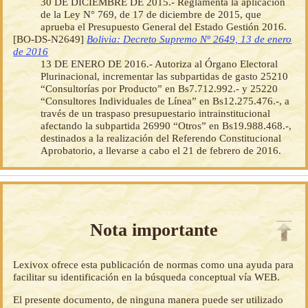
30 DE DICIEMBRE DE 2015.- Reglamenta la aplicación
de la Ley N° 769, de 17 de diciembre de 2015, que
aprueba el Presupuesto General del Estado Gestión 2016.
[BO-DS-N2649]
Bolivia: Decreto Supremo Nº 2649, 13 de enero
de 2016
13 DE ENERO DE 2016.- Autoriza al Órgano Electoral
Plurinacional, incrementar las subpartidas de gasto 25210
“Consultorías por Producto” en Bs7.712.992.- y 25220
“Consultores Individuales de Línea” en Bs12.275.476.-, a
través de un traspaso presupuestario intrainstitucional
afectando la subpartida 26990 “Otros” en Bs19.988.468.-,
destinados a la realización del Referendo Constitucional
Aprobatorio, a llevarse a cabo el 21 de febrero de 2016.
Nota importante
Lexivox ofrece esta publicación de normas como una ayuda para
facilitar su identificación en la búsqueda conceptual vía WEB.
El presente documento, de ninguna manera puede ser utilizado