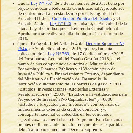
Que la
Ley Nº 757
, de 5 de noviembre de 2015, tiene por
objeto convocar a Referendo Constitucional Aprobatorio,
de conformidad a lo establecido por el Parágrafo II del
Artículo 411 de la
Constitución Política del Estado
, y el
Artículo 23 de la
Ley Nº 026
. Asimismo, el Artículo 3 de la
citada Ley, determina que el Referendo Constitucional
Aprobatorio se realizará el día domingo 21 de febrero de
2016.
Que el Parágrafo I del Artículo 4 del
Decreto Supremo Nº
2644
, de 30 de diciembre de 2015, que reglamenta la
aplicación de la
Ley Nº 769
, de 17 de diciembre de 2015,
del Presupuesto General del Estado Gestión 2016, en el
marco de sus competencias autoriza al Ministerio de
Economía y Finanzas Públicas y al Viceministerio de
Inversión Pública y Financiamiento Externo, dependiente
del Ministerio de Planificación del Desarrollo, la
inscripción o incremento de las partidas de gasto 25200
“Estudios, Investigaciones, Auditorías Externas y
Revalorizaciones”, 25800 “Estudios e Investigaciones para
Proyectos de Inversión No Capitalizables” y 46000
“Estudios y Proyectos para Inversión”, con recursos de
financiamiento externo de crédito, donación y/o
contraparte nacional establecidos en los convenios
específicos, no amerita Decreto Supremo. Para las demás
fuentes de financiamiento el incremento de estas partidas
deberá aprobarse mediante Decreto Supremo.