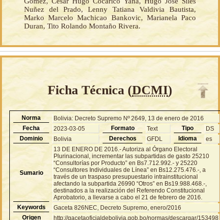
Gómez, Cesar Hugo Cocarico Yana, Hugo José Siles
Nuñez del Prado, Lenny Tatiana Valdivia Bautista,
Marko Marcelo Machicao Bankovic, Marianela Paco
Duran, Tito Rolando Montaño Rivera.
Ficha Técnica (
DCMI
)
Norma
Bolivia: Decreto Supremo Nº 2649, 13 de enero de 2016
Fecha
Formato
Tipo
2023-03-05
Text
DS
Dominio
Derechos
Idioma
Bolivia
GFDL
es
13 DE ENERO DE 2016.- Autoriza al Órgano Electoral
Plurinacional, incrementar las subpartidas de gasto 25210
“Consultorías por Producto” en Bs7.712.992.- y 25220
“Consultores Individuales de Línea” en Bs12.275.476.-, a
Sumario
través de un traspaso presupuestario intrainstitucional
afectando la subpartida 26990 “Otros” en Bs19.988.468.-,
destinados a la realización del Referendo Constitucional
Aprobatorio, a llevarse a cabo el 21 de febrero de 2016.
Keywords
Gaceta 826NEC, Decreto Supremo, enero/2016
Origen
http://gacetaoficialdebolivia.gob.bo/normas/descargar/153498