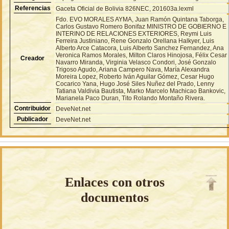
Referencias
Gaceta Oficial de Bolivia 826NEC, 201603a.lexml
Fdo. EVO MORALES AYMA, Juan Ramón Quintana Taborga,
Carlos Gustavo Romero Bonifaz MINISTRO DE GOBIERNO E
INTERINO DE RELACIONES EXTERIORES, Reymi Luis
Ferreira Justiniano, Rene Gonzalo Orellana Halkyer, Luis
Alberto Arce Catacora, Luis Alberto Sanchez Fernandez, Ana
Veronica Ramos Morales, Milton Claros Hinojosa, Félix Cesar
Creador
Navarro Miranda, Virginia Velasco Condori, José Gonzalo
Trigoso Agudo, Ariana Campero Nava, María Alexandra
Moreira Lopez, Roberto Iván Aguilar Gómez, Cesar Hugo
Cocarico Yana, Hugo José Siles Nuñez del Prado, Lenny
Tatiana Valdivia Bautista, Marko Marcelo Machicao Bankovic,
Marianela Paco Duran, Tito Rolando Montaño Rivera.
Contribuidor
DeveNet.net
Publicador
DeveNet.net
Enlaces con otros
documentos