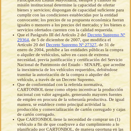
Participación Estatal Mayoritaria, siempre y cuando su
misión institucional determine la capacidad de ofertar
bienes y servicios; dispongan de capacidad suficiente para
cumplir con las condiciones establecidas por la entidad
convocante; los precios de su propuesta económica fueran
iguales o menores a los precios del mercado; y los bienes o
servicios ofertados cuenten con la calidad requerida.
Que el Parágrafo III del Artículo 2 del
Decreto Supremo Nº
29364
, de 5 de diciembre de 2007, que modifica el
Artículo 20 del
Decreto Supremo Nº 27327
, de 31 de
enero de 2004, prohíbe a las entidades públicas la compra
o alquiler de vehículos, salvo en casos de extrema
necesidad, previa justificación y certificación del Servicio
Nacional de Patrimonio del Estado - SENAPE, que acredite
la inexistencia de los vehículos requeridos, debiéndose
tramitar la autorización de la compra o alquiler del
vehículo, a través de un Decreto Supremo.
Que de conformidad con la referida normativa,
CARTONBOL tiene como objeto incentivar la producción
nacional con valor agregado, generando mayores fuentes
de empleo en procura de la soberanía productiva. De igual
manera, se establece como principal actividad la
producción y comercialización de cartón corrugado y cajas
de cartón corrugado.
Que CARTONBOL tiene la necesidad de comprar un (1)
vehículo a fin de que coadyuve a dar cumplimiento a lo
planificado por CARTONBOL, de manera oportuna en las