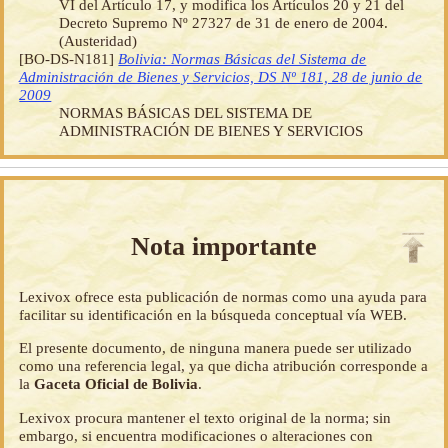
VI del Artículo 17, y modifica los Artículos 20 y 21 del
Decreto Supremo Nº 27327 de 31 de enero de 2004.
(Austeridad)
[BO-DS-N181]
Bolivia: Normas Básicas del Sistema de
Administración de Bienes y Servicios, DS Nº 181, 28 de junio de
2009
NORMAS BÁSICAS DEL SISTEMA DE
ADMINISTRACIÓN DE BIENES Y SERVICIOS
Nota importante
Lexivox ofrece esta publicación de normas como una ayuda para
facilitar su identificación en la búsqueda conceptual vía WEB.
El presente documento, de ninguna manera puede ser utilizado
como una referencia legal, ya que dicha atribución corresponde a
la
Gaceta Oficial de Bolivia
.
Lexivox procura mantener el texto original de la norma; sin
embargo, si encuentra modificaciones o alteraciones con