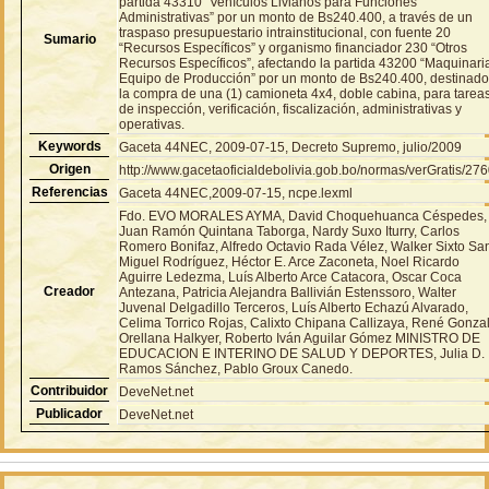
partida 43310 “Vehículos Livianos para Funciones
Administrativas” por un monto de Bs240.400, a través de un
traspaso presupuestario intrainstitucional, con fuente 20
Sumario
“Recursos Específicos” y organismo financiador 230 “Otros
Recursos Específicos”, afectando la partida 43200 “Maquinari
Equipo de Producción” por un monto de Bs240.400, destinado
la compra de una (1) camioneta 4x4, doble cabina, para tarea
de inspección, verificación, fiscalización, administrativas y
operativas.
Keywords
Gaceta 44NEC, 2009-07-15, Decreto Supremo, julio/2009
Origen
http://www.gacetaoficialdebolivia.gob.bo/normas/verGratis/27
Referencias
Gaceta 44NEC,2009-07-15, ncpe.lexml
Fdo. EVO MORALES AYMA, David Choquehuanca Céspedes,
Juan Ramón Quintana Taborga, Nardy Suxo Iturry, Carlos
Romero Bonifaz, Alfredo Octavio Rada Vélez, Walker Sixto Sa
Miguel Rodríguez, Héctor E. Arce Zaconeta, Noel Ricardo
Aguirre Ledezma, Luís Alberto Arce Catacora, Oscar Coca
Creador
Antezana, Patricia Alejandra Ballivián Estenssoro, Walter
Juvenal Delgadillo Terceros, Luís Alberto Echazú Alvarado,
Celima Torrico Rojas, Calixto Chipana Callizaya, René Gonza
Orellana Halkyer, Roberto Iván Aguilar Gómez MINISTRO DE
EDUCACION E INTERINO DE SALUD Y DEPORTES, Julia D.
Ramos Sánchez, Pablo Groux Canedo.
Contribuidor
DeveNet.net
Publicador
DeveNet.net