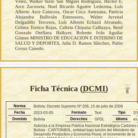
Vélez, Walker Sixto San Miguel Rodríguez, Héctor E.
Arce Zaconeta, Noel Ricardo Aguirre Ledezma, Luís
Alberto Arce Catacora, Oscar Coca Antezana, Patricia
Alejandra Ballivián Estenssoro, Walter Juvenal
Delgadillo Terceros, Luís Alberto Echazú Alvarado,
Celima Torrico Rojas, Calixto Chipana Callizaya, René
Gonzalo Orellana Halkyer, Roberto Iván Aguilar
Gómez MINISTRO DE EDUCACION E INTERINO DE
SALUD Y DEPORTES, Julia D. Ramos Sánchez, Pablo
Groux Canedo.
Ficha Técnica (
DCMI
)
Norma
Bolivia: Decreto Supremo Nº 208, 15 de julio de 2009
Fecha
Formato
Tipo
2023-03-05
Text
D
Dominio
Derechos
Idioma
Bolivia
GFDL
es
Autoriza a la Empresa Pública Nacional Estratégica Cartones
Bolivia - CARTONBOL, entidad bajo tuición del Ministerio de
Desarrollo Productivo y Economía Plural, el incremento de la