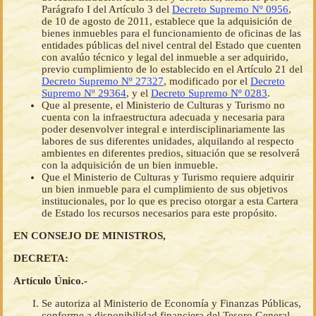
Parágrafo I del Artículo 3 del
Decreto Supremo Nº 0956
,
de 10 de agosto de 2011, establece que la adquisición de
bienes inmuebles para el funcionamiento de oficinas de las
entidades públicas del nivel central del Estado que cuenten
con avalúo técnico y legal del inmueble a ser adquirido,
previo cumplimiento de lo establecido en el Artículo 21 del
Decreto Supremo Nº 27327
, modificado por el
Decreto
Supremo Nº 29364
, y el
Decreto Supremo Nº 0283
.
Que al presente, el Ministerio de Culturas y Turismo no
cuenta con la infraestructura adecuada y necesaria para
poder desenvolver integral e interdisciplinariamente las
labores de sus diferentes unidades, alquilando al respecto
ambientes en diferentes predios, situación que se resolverá
con la adquisición de un bien inmueble.
Que el Ministerio de Culturas y Turismo requiere adquirir
un bien inmueble para el cumplimiento de sus objetivos
institucionales, por lo que es preciso otorgar a esta Cartera
de Estado los recursos necesarios para este propósito.
EN CONSEJO DE MINISTROS,
DECRETA:
Artículo Único.-
Se autoriza al Ministerio de Economía y Finanzas Públicas,
conforme a disponibilidad financiera del Tesoro General