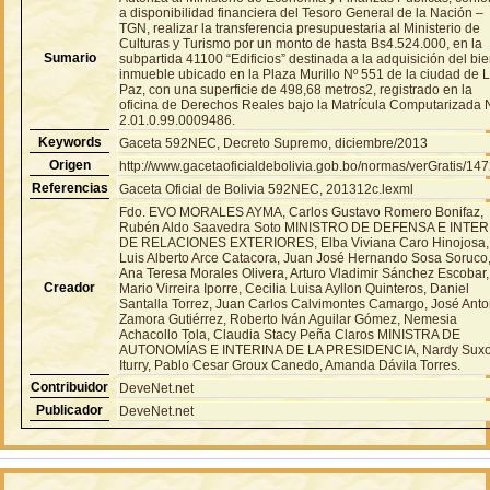
a disponibilidad financiera del Tesoro General de la Nación –
TGN, realizar la transferencia presupuestaria al Ministerio de
Culturas y Turismo por un monto de hasta Bs4.524.000, en la
Sumario
subpartida 41100 “Edificios” destinada a la adquisición del bi
inmueble ubicado en la Plaza Murillo Nº 551 de la ciudad de 
Paz, con una superficie de 498,68 metros2, registrado en la
oficina de Derechos Reales bajo la Matrícula Computarizada 
2.01.0.99.0009486.
Keywords
Gaceta 592NEC, Decreto Supremo, diciembre/2013
Origen
http://www.gacetaoficialdebolivia.gob.bo/normas/verGratis/14
Referencias
Gaceta Oficial de Bolivia 592NEC, 201312c.lexml
Fdo. EVO MORALES AYMA, Carlos Gustavo Romero Bonifaz,
Rubén Aldo Saavedra Soto MINISTRO DE DEFENSA E INTE
DE RELACIONES EXTERIORES, Elba Viviana Caro Hinojosa,
Luis Alberto Arce Catacora, Juan José Hernando Sosa Soruco
Ana Teresa Morales Olivera, Arturo Vladimir Sánchez Escobar,
Creador
Mario Virreira Iporre, Cecilia Luisa Ayllon Quinteros, Daniel
Santalla Torrez, Juan Carlos Calvimontes Camargo, José Anto
Zamora Gutiérrez, Roberto Iván Aguilar Gómez, Nemesia
Achacollo Tola, Claudia Stacy Peña Claros MINISTRA DE
AUTONOMÍAS E INTERINA DE LA PRESIDENCIA, Nardy Sux
Iturry, Pablo Cesar Groux Canedo, Amanda Dávila Torres.
Contribuidor
DeveNet.net
Publicador
DeveNet.net