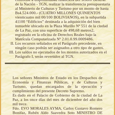
de la Nación - TGN, realizar la transferencia presupuestaria
al Ministerio de Culturas y Turismo por un monto de hasta
Bs4.524.000.- (CUATRO MILLONES QUINIENTOS
vienticuatro mil 00/100 BOLIVIANOS), en la subpartida
41100 “Edificios” destinada a la adquisición del bien
inmueble ubicado en la Plaza Murillo Nº 551 de la ciudad
de La Paz, con una superficie de 498,68 metros2,
registrado en la oficina de Derechos Reales bajo la
Matrícula Computarizada Nº 2.01.0.99.0009486.
Los recursos señalados en el Parágrafo precedente, en
ningún caso podrán ser asignados a otro tipo de gastos.
Los saldos no ejecutados de los montos autorizados en el
Parágrafo I, serán revertidos al TGN.
Los señores Ministros de Estado en los Despachos de
Economía y Finanzas Públicas, y de Culturas y
Turismo, quedan encargados de la ejecución y
cumplimiento del presente Decreto Supremo.
Es dado en el Palacio de Gobierno de la ciudad de La
Paz, a los once días del mes de diciembre del año dos
mil trece.
Fdo. EVO MORALES AYMA, Carlos Gustavo Romero
Bonifaz, Rubén Aldo Saavedra Soto MINISTRO DE