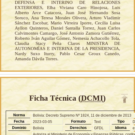
DEFENSA E INTERINO DE RELACIONES
EXTERIORES, Elba Viviana Caro Hinojosa, Luis
Alberto Arce Catacora, Juan José Hernando Sosa
Soruco, Ana Teresa Morales Olivera, Arturo Vladimir
Sánchez Escobar, Mario Virreira Iporre, Cecilia Luisa
Ayllon Quinteros, Daniel Santalla Torrez, Juan Carlos
Calvimontes Camargo, José Antonio Zamora Gutiérrez,
Roberto Iván Aguilar Gómez, Nemesia Achacollo Tola,
Claudia Stacy Peña Claros MINISTRA DE
AUTONOMÍAS E INTERINA DE LA PRESIDENCIA,
Nardy Suxo Iturry, Pablo Cesar Groux Canedo,
Amanda Dávila Torres.
Ficha Técnica (
DCMI
)
Norma
Bolivia: Decreto Supremo Nº 1824, 11 de diciembre de 2013
Fecha
Formato
Tipo
2023-03-05
Text
Dominio
Derechos
Idioma
Bolivia
GFDL
e
Autoriza al Ministerio de Economía y Finanzas Públicas, conf