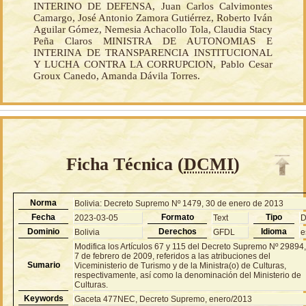
INTERINO DE DEFENSA, Juan Carlos Calvimontes
Camargo, José Antonio Zamora Gutiérrez, Roberto Iván
Aguilar Gómez, Nemesia Achacollo Tola, Claudia Stacy
Peña Claros MINISTRA DE AUTONOMIAS E
INTERINA DE TRANSPARENCIA INSTITUCIONAL
Y LUCHA CONTRA LA CORRUPCION, Pablo Cesar
Groux Canedo, Amanda Dávila Torres.
Ficha Técnica (
DCMI
)
Norma
Bolivia: Decreto Supremo Nº 1479, 30 de enero de 2013
Fecha
Formato
Tipo
2023-03-05
Text
Dominio
Derechos
Idioma
Bolivia
GFDL
e
Modifica los Artículos 67 y 115 del Decreto Supremo Nº 29894
7 de febrero de 2009, referidos a las atribuciones del
Sumario
Viceministerio de Turismo y de la Ministra(o) de Culturas,
respectivamente, así como la denominación del Ministerio de
Culturas.
Keywords
Gaceta 477NEC, Decreto Supremo, enero/2013