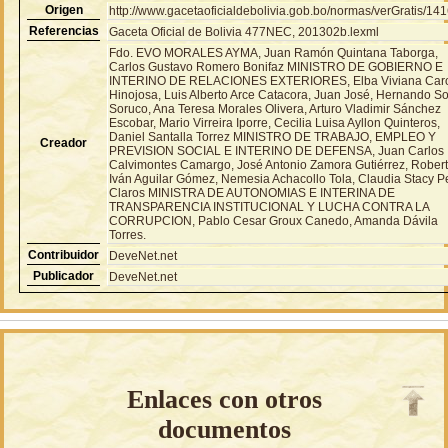
Origen
http://www.gacetaoficialdebolivia.gob.bo/normas/verGratis/14
Referencias
Gaceta Oficial de Bolivia 477NEC, 201302b.lexml
Fdo. EVO MORALES AYMA, Juan Ramón Quintana Taborga,
Carlos Gustavo Romero Bonifaz MINISTRO DE GOBIERNO E
INTERINO DE RELACIONES EXTERIORES, Elba Viviana Car
Hinojosa, Luis Alberto Arce Catacora, Juan José, Hernando S
Soruco, Ana Teresa Morales Olivera, Arturo Vladimir Sánchez
Escobar, Mario Virreira Iporre, Cecilia Luisa Ayllon Quinteros,
Daniel Santalla Torrez MINISTRO DE TRABAJO, EMPLEO Y
Creador
PREVISION SOCIAL E INTERINO DE DEFENSA, Juan Carlos
Calvimontes Camargo, José Antonio Zamora Gutiérrez, Rober
Iván Aguilar Gómez, Nemesia Achacollo Tola, Claudia Stacy 
Claros MINISTRA DE AUTONOMIAS E INTERINA DE
TRANSPARENCIA INSTITUCIONAL Y LUCHA CONTRA LA
CORRUPCION, Pablo Cesar Groux Canedo, Amanda Dávila
Torres.
Contribuidor
DeveNet.net
Publicador
DeveNet.net
Enlaces con otros
documentos