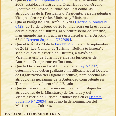
Que el
Decreto Supremo Nº 29894
, de 7 de febrero de
2009, establece la Estructura Organizativa del Órgano
Ejecutivo del Estado Plurinacional, así como las
atribuciones de la Presidenta o Presidente, Vicepresidenta o
Vicepresidente y de las Ministras y Ministros.
Que el Parágrafo I del Artículo 5 del
Decreto Supremo Nº
0429
, de 10 de febrero de 2010, incorpora en la estructura
del Ministerio de Culturas, al Viceministerio de Turismo,
manteniendo sus atribuciones establecidas en el Artículo
67 del
Decreto Supremo Nº 29894
.
Que el Artículo 24 de la
Ley Nº 292
, de 25 de septiembre
de 2012, Ley General de Turismo “Bolivia te Espera”,
señala que el Ministerio de Culturas, a través del
Viceministerio de Turismo, ejerce las funciones de
Autoridad Competente en Turismo.
Que la Disposición Final Primera de la
Ley Nº 292
,
determina que deben realizarse modificaciones al Decreto
de Organización del Órgano Ejecutivo, para adecuar las
atribuciones necesarias de la Autoridad Competente en
Turismo del nivel central del Estado.
Que es necesario emitir una norma que modifique las
atribuciones de la Ministra(o) de Culturas y del
Viceministerio de Turismo, establecidas en el
Decreto
Supremo Nº 29894
, así como la denominación del
Ministerio de Culturas.
EN CONSEJO DE MINISTROS,