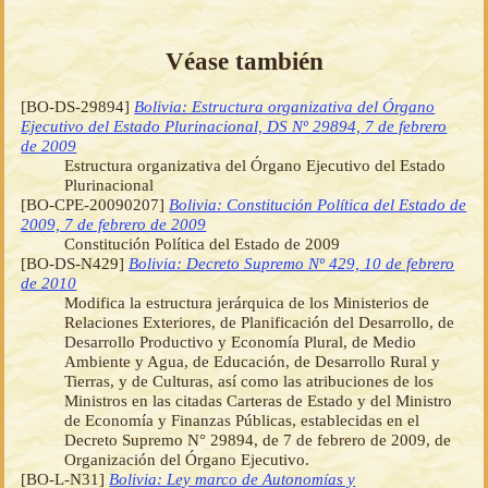
Véase también
[BO-DS-29894]
Bolivia: Estructura organizativa del Órgano
Ejecutivo del Estado Plurinacional, DS Nº 29894, 7 de febrero
de 2009
Estructura organizativa del Órgano Ejecutivo del Estado
Plurinacional
[BO-CPE-20090207]
Bolivia: Constitución Política del Estado de
2009, 7 de febrero de 2009
Constitución Política del Estado de 2009
[BO-DS-N429]
Bolivia: Decreto Supremo Nº 429, 10 de febrero
de 2010
Modifica la estructura jerárquica de los Ministerios de
Relaciones Exteriores, de Planificación del Desarrollo, de
Desarrollo Productivo y Economía Plural, de Medio
Ambiente y Agua, de Educación, de Desarrollo Rural y
Tierras, y de Culturas, así como las atribuciones de los
Ministros en las citadas Carteras de Estado y del Ministro
de Economía y Finanzas Públicas, establecidas en el
Decreto Supremo N° 29894, de 7 de febrero de 2009, de
Organización del Órgano Ejecutivo.
[BO-L-N31]
Bolivia: Ley marco de Autonomías y