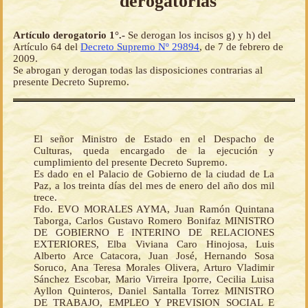
derogatorias
Artículo derogatorio 1°.-
Se derogan los incisos g) y h) del
Artículo 64 del
Decreto Supremo Nº 29894
, de 7 de febrero de
2009.
Se abrogan y derogan todas las disposiciones contrarias al
presente Decreto Supremo.
El señor Ministro de Estado en el Despacho de
Culturas, queda encargado de la ejecución y
cumplimiento del presente Decreto Supremo.
Es dado en el Palacio de Gobierno de la ciudad de La
Paz, a los treinta días del mes de enero del año dos mil
trece.
Fdo. EVO MORALES AYMA, Juan Ramón Quintana
Taborga, Carlos Gustavo Romero Bonifaz MINISTRO
DE GOBIERNO E INTERINO DE RELACIONES
EXTERIORES, Elba Viviana Caro Hinojosa, Luis
Alberto Arce Catacora, Juan José, Hernando Sosa
Soruco, Ana Teresa Morales Olivera, Arturo Vladimir
Sánchez Escobar, Mario Virreira Iporre, Cecilia Luisa
Ayllon Quinteros, Daniel Santalla Torrez MINISTRO
DE TRABAJO, EMPLEO Y PREVISION SOCIAL E