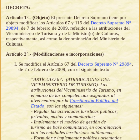
DECRETA:
Artículo 1°.- (Objeto)
El presente Decreto Supremo tiene por
objeto modificar los Artículos 67 y 115 del
Decreto Supremo Nº
29894
, de 7 de febrero de 2009, referidos a las atribuciones del
Viceministerio de Turismo y de la Ministra(o) de Culturas,
respectivamente, así como la denominación del Ministerio de
Culturas.
Artículo 2°.- (Modificaciones e incorporaciones)
Se modifica el Artículo 67 del
Decreto Supremo Nº 29894
,
de 7 de febrero de 2009, con el siguiente texto:
“ARTÍCULO 67.- (ATRIBUCIONES DEL
VICEMINISTERIO DE TURISMO). Las
atribuciones del Viceministerio de Turismo, en
el marco de las competencias asignadas al
nivel central por la
Constitución Política del
Estado
, son las siguientes:
- Regular las actividades turísticas públicas,
privadas, mixtas y comunitarias;
- Implementar el modelo de gestión de
turismo de base comunitaria, en coordinación
con las entidades territoriales autónomas;
- Formular e implementar políticas orientadas