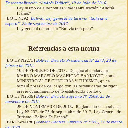
Descentralización “Andrés Ibáñez”, 19 de julio de 2010
Ley marco de autonomías y descentralización “Andrés
Ibáñez”
[BO-L-N292]
Bolivia: Ley general de turismo “Bolivia te
espera”, 25 de septiembre de 2012
Ley general de turismo “Bolivia te espera”
Referencias a esta norma
[BO-DP-N2273]
Bolivia: Decreto Presidencial Nº 2273, 20 de
febrero de 2015
19 DE FEBRERO DE 2015.- Designa al ciudadano
MARKO MARCELO MACHICAO BANKOVIC, como
MINISTRO(A) DE CULTURAS Y TURISMO, quien
tomará posesión del cargo con las formalidades de rigor,
previo cumplimiento de lo establecido por Ley.
[BO-DS-N2609]
Bolivia: Decreto Supremo Nº 2609, 25 de
noviembre de 2015
25 DE NOVIEMBRE DE 2015.- Reglamento General a la
Ley Nº 292, de 25 de septiembre de 2012, Ley General de
Turismo “Bolivia Te Espera”.
[BO-DS-N4186]
Bolivia: Decreto Supremo Nº 4186, 12 de marzo
de 2020