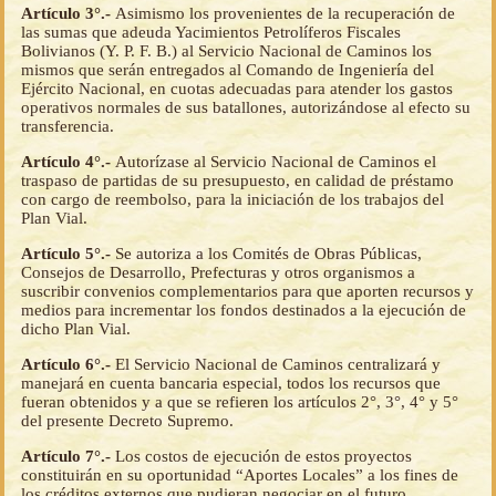
Artículo 3°.-
Asimismo los provenientes de la recuperación de
las sumas que adeuda Yacimientos Petrolíferos Fiscales
Bolivianos (Y. P. F. B.) al Servicio Nacional de Caminos los
mismos que serán entregados al Comando de Ingeniería del
Ejército Nacional, en cuotas adecuadas para atender los gastos
operativos normales de sus batallones, autorizándose al efecto su
transferencia.
Artículo 4°.-
Autorízase al Servicio Nacional de Caminos el
traspaso de partidas de su presupuesto, en calidad de préstamo
con cargo de reembolso, para la iniciación de los trabajos del
Plan Vial.
Artículo 5°.-
Se autoriza a los Comités de Obras Públicas,
Consejos de Desarrollo, Prefecturas y otros organismos a
suscribir convenios complementarios para que aporten recursos y
medios para incrementar los fondos destinados a la ejecución de
dicho Plan Vial.
Artículo 6°.-
El Servicio Nacional de Caminos centralizará y
manejará en cuenta bancaria especial, todos los recursos que
fueran obtenidos y a que se refieren los artículos 2°, 3°, 4° y 5°
del presente Decreto Supremo.
Artículo 7°.-
Los costos de ejecución de estos proyectos
constituirán en su oportunidad “Aportes Locales” a los fines de
los créditos externos que pudieran negociar en el futuro.