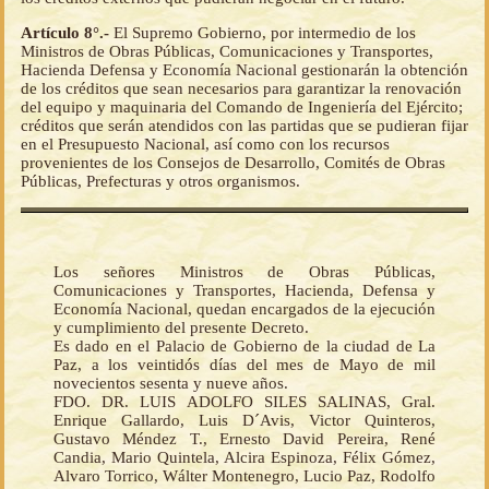
Artículo 8°.-
El Supremo Gobierno, por intermedio de los
Ministros de Obras Públicas, Comunicaciones y Transportes,
Hacienda Defensa y Economía Nacional gestionarán la obtención
de los créditos que sean necesarios para garantizar la renovación
del equipo y maquinaria del Comando de Ingeniería del Ejército;
créditos que serán atendidos con las partidas que se pudieran fijar
en el Presupuesto Nacional, así como con los recursos
provenientes de los Consejos de Desarrollo, Comités de Obras
Públicas, Prefecturas y otros organismos.
Los señores Ministros de Obras Públicas,
Comunicaciones y Transportes, Hacienda, Defensa y
Economía Nacional, quedan encargados de la ejecución
y cumplimiento del presente Decreto.
Es dado en el Palacio de Gobierno de la ciudad de La
Paz, a los veintidós días del mes de Mayo de mil
novecientos sesenta y nueve años.
FDO. DR. LUIS ADOLFO SILES SALINAS, Gral.
Enrique Gallardo, Luis D´Avis, Victor Quinteros,
Gustavo Méndez T., Ernesto David Pereira, René
Candia, Mario Quintela, Alcira Espinoza, Félix Gómez,
Alvaro Torrico, Wálter Montenegro, Lucio Paz, Rodolfo