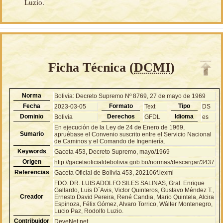
Luzio.
Ficha Técnica (
DCMI
)
Norma
Bolivia: Decreto Supremo Nº 8769, 27 de mayo de 1969
Fecha
Formato
Tipo
2023-03-05
Text
DS
Dominio
Derechos
Idioma
Bolivia
GFDL
es
En ejecución de la Ley de 24 de Enero de 1969,
Sumario
apruébase el Convenio suscrito entre el Servicio Nacional
de Caminos y el Comando de Ingeniería.
Keywords
Gaceta 453, Decreto Supremo, mayo/1969
Origen
http://gacetaoficialdebolivia.gob.bo/normas/descargar/3437
Referencias
Gaceta Oficial de Bolivia 453, 202106f.lexml
FDO. DR. LUIS ADOLFO SILES SALINAS, Gral. Enrique
Gallardo, Luis D´Avis, Victor Quinteros, Gustavo Méndez T.,
Creador
Ernesto David Pereira, René Candia, Mario Quintela, Alcira
Espinoza, Félix Gómez, Alvaro Torrico, Wálter Montenegro,
Lucio Paz, Rodolfo Luzio.
Contribuidor
DeveNet.net