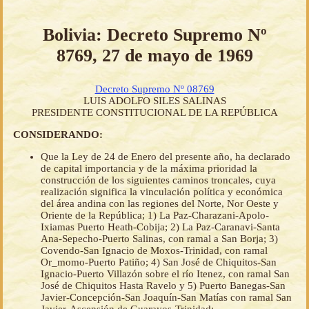
Bolivia: Decreto Supremo Nº
8769, 27 de mayo de 1969
Decreto Supremo Nº 08769
LUIS ADOLFO SILES SALINAS
PRESIDENTE CONSTITUCIONAL DE LA REPÚBLICA
CONSIDERANDO:
Que la Ley de 24 de Enero del presente año, ha declarado
de capital importancia y de la máxima prioridad la
construcción de los siguientes caminos troncales, cuya
realización significa la vinculación política y económica
del área andina con las regiones del Norte, Nor Oeste y
Oriente de la República; 1) La Paz-Charazani-Apolo-
Ixiamas Puerto Heath-Cobija; 2) La Paz-Caranavi-Santa
Ana-Sepecho-Puerto Salinas, con ramal a San Borja; 3)
Covendo-San Ignacio de Moxos-Trinidad, con ramal
Or_momo-Puerto Patiño; 4) San José de Chiquitos-San
Ignacio-Puerto Villazón sobre el río Itenez, con ramal San
José de Chiquitos Hasta Ravelo y 5) Puerto Banegas-San
Javier-Concepción-San Joaquín-San Matías con ramal San