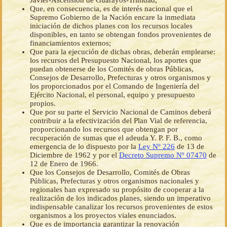
Javier-Ascensión de Guarayos-Trinidad;
Que, en consecuencia, es de interés nacional que el
Supremo Gobierno de la Nación encare la inmediata
iniciación de dichos planes con los recursos locales
disponibles, en tanto se obtengan fondos provenientes de
financiamientos externos;
Que para la ejecución de dichas obras, deberán emplearse:
los recursos del Presupuesto Nacional, los aportes que
puedan obtenerse de los Comités de obras Públicas,
Consejos de Desarrollo, Prefecturas y otros organismos y
los proporcionados por el Comando de Ingeniería del
Ejército Nacional, el personal, equipo y presupuesto
propios.
Que por su parte el Servicio Nacional de Caminos deberá
contribuir a la efectivización del Plan Vial de referencia,
proporcionando los recursos que obtengan por
recuperación de sumas que el adeuda Y. P. F. B., como
emergencia de lo dispuesto por la
Ley Nº 226
de 13 de
Diciembre de 1962 y por el
Decreto Supremo Nº 07470
de
12 de Enero de 1966.
Que los Consejos de Desarrollo, Comités de Obras
Públicas, Prefecturas y otros organismos nacionales y
regionales han expresado su propósito de cooperar a la
realización de los indicados planes, siendo un imperativo
indispensable canalizar los recursos provenientes de estos
organismos a los proyectos viales enunciados.
Que es de importancia garantizar la renovación