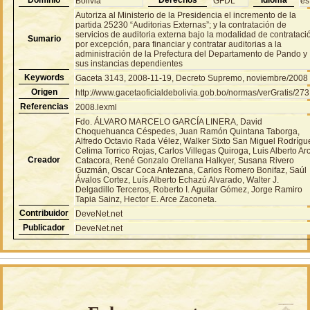
Bolivia
GFDL
es
Autoriza al Ministerio de la Presidencia el incremento de la
partida 25230 “Auditorias Externas”; y la contratación de
servicios de auditoria externa bajo la modalidad de contrataci
Sumario
por excepción, para financiar y contratar auditorias a la
administración de la Prefectura del Departamento de Pando y
sus instancias dependientes
Keywords
Gaceta 3143, 2008-11-19, Decreto Supremo, noviembre/2008
Origen
http://www.gacetaoficialdebolivia.gob.bo/normas/verGratis/27
Referencias
2008.lexml
Fdo. ÁLVARO MARCELO GARCÍA LINERA, David
Choquehuanca Céspedes, Juan Ramón Quintana Taborga,
Alfredo Octavio Rada Vélez, Walker Sixto San Miguel Rodrígu
Celima Torrico Rojas, Carlos Villegas Quiroga, Luis Alberto Ar
Creador
Catacora, René Gonzalo Orellana Halkyer, Susana Rivero
Guzmán, Oscar Coca Antezana, Carlos Romero Bonifaz, Saúl
Ávalos Cortez, Luís Alberto Echazú Alvarado, Walter J.
Delgadillo Terceros, Roberto I. Aguilar Gómez, Jorge Ramiro
Tapia Sainz, Hector E. Arce Zaconeta.
Contribuidor
DeveNet.net
Publicador
DeveNet.net