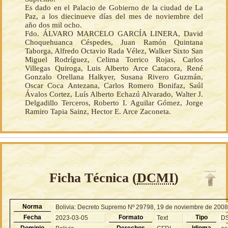
Es dado en el Palacio de Gobierno de la ciudad de La
Paz, a los diecinueve días del mes de noviembre del
año dos mil ocho.
Fdo. ÁLVARO MARCELO GARCÍA LINERA, David
Choquehuanca Céspedes, Juan Ramón Quintana
Taborga, Alfredo Octavio Rada Vélez, Walker Sixto San
Miguel Rodríguez, Celima Torrico Rojas, Carlos
Villegas Quiroga, Luis Alberto Arce Catacora, René
Gonzalo Orellana Halkyer, Susana Rivero Guzmán,
Oscar Coca Antezana, Carlos Romero Bonifaz, Saúl
Ávalos Cortez, Luís Alberto Echazú Alvarado, Walter J.
Delgadillo Terceros, Roberto I. Aguilar Gómez, Jorge
Ramiro Tapia Sainz, Hector E. Arce Zaconeta.
Ficha Técnica (
DCMI
)
Norma
Bolivia: Decreto Supremo Nº 29798, 19 de noviembre de 200
Fecha
Formato
Tipo
2023-03-05
Text
D
Dominio
Derechos
Idioma