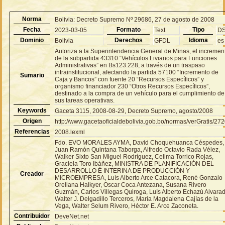
Norma
Bolivia: Decreto Supremo Nº 29686, 27 de agosto de 2008
Fecha
Formato
Tipo
2023-03-05
Text
D
Dominio
Derechos
Idioma
Bolivia
GFDL
es
Autoriza a la Superintendencia General de Minas, el incremen
de la subpartida 43310 “Vehículos Livianos para Funciones
Administrativas” en Bs123.228, a través de un traspaso
intrainstitucional, afectando la partida 57100 “Incremento de
Sumario
Caja y Bancos” con fuente 20 “Recursos Específicos” y
organismo financiador 230 “Otros Recursos Específicos”,
destinado a la compra de un vehículo para el cumplimiento de
sus tareas operativas.
Keywords
Gaceta 3115, 2008-08-29, Decreto Supremo, agosto/2008
Origen
http://www.gacetaoficialdebolivia.gob.bo/normas/verGratis/27
Referencias
2008.lexml
Fdo. EVO MORALES AYMA, David Choquehuanca Céspedes,
Juan Ramón Quintana Taborga, Alfredo Octavio Rada Vélez,
Walker Sixto San Miguel Rodríguez, Celima Torrico Rojas,
Graciela Toro Ibáñez, MINISTRA DE PLANIFICACIÓN DEL
DESARROLLO É INTERINA DE PRODUCCIÓN Y
Creador
MICROEMPRESA, Luís Alberto Arce Catacora, René Gonzalo
Orellana Halkyer, Oscar Coca Antezana, Susana Rivero
Guzmán, Carlos Villegas Quiroga, Luís Alberto Echazú Alvara
Walter J. Delgadillo Terceros, María Magdalena Cajías de la
Vega, Walter Selum Rivero, Héctor E. Arce Zaconeta.
Contribuidor
DeveNet.net