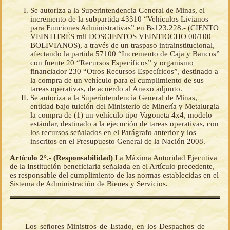
Se autoriza a la Superintendencia General de Minas, el
incremento de la subpartida 43310 “Vehículos Livianos
para Funciones Administrativas” en Bs123.228.- (CIENTO
VEINTITRÉS mil DOSCIENTOS VEINTIOCHO 00/100
BOLIVIANOS), a través de un traspaso intrainstitucional,
afectando la partida 57100 “Incremento de Caja y Bancos”
con fuente 20 “Recursos Específicos” y organismo
financiador 230 “Otros Recursos Específicos”, destinado a
la compra de un vehículo para el cumplimiento de sus
tareas operativas, de acuerdo al Anexo adjunto.
Se autoriza a la Superintendencia General de Minas,
entidad bajo tuición del Ministerio de Minería y Metalurgia
la compra de (1) un vehículo tipo Vagoneta 4x4, modelo
estándar, destinado a la ejecución de tareas operativas, con
los recursos señalados en el Parágrafo anterior y los
inscritos en el Presupuesto General de la Nación 2008.
Artículo 2°.- (Responsabilidad)
La Máxima Autoridad Ejecutiva
de la Institución beneficiaria señalada en el Artículo precedente,
es responsable del cumplimiento de las normas establecidas en el
Sistema de Administración de Bienes y Servicios.
Los señores Ministros de Estado, en los Despachos de