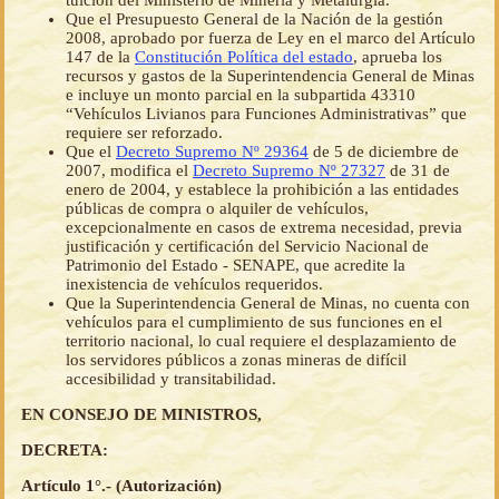
tuición del Ministerio de Minería y Metalurgia.
Que el Presupuesto General de la Nación de la gestión
2008, aprobado por fuerza de Ley en el marco del Artículo
147 de la
Constitución Política del estado
, aprueba los
recursos y gastos de la Superintendencia General de Minas
e incluye un monto parcial en la subpartida 43310
“Vehículos Livianos para Funciones Administrativas” que
requiere ser reforzado.
Que el
Decreto Supremo Nº 29364
de 5 de diciembre de
2007, modifica el
Decreto Supremo Nº 27327
de 31 de
enero de 2004, y establece la prohibición a las entidades
públicas de compra o alquiler de vehículos,
excepcionalmente en casos de extrema necesidad, previa
justificación y certificación del Servicio Nacional de
Patrimonio del Estado - SENAPE, que acredite la
inexistencia de vehículos requeridos.
Que la Superintendencia General de Minas, no cuenta con
vehículos para el cumplimiento de sus funciones en el
territorio nacional, lo cual requiere el desplazamiento de
los servidores públicos a zonas mineras de difícil
accesibilidad y transitabilidad.
EN CONSEJO DE MINISTROS,
DECRETA:
Artículo 1°.- (Autorización)