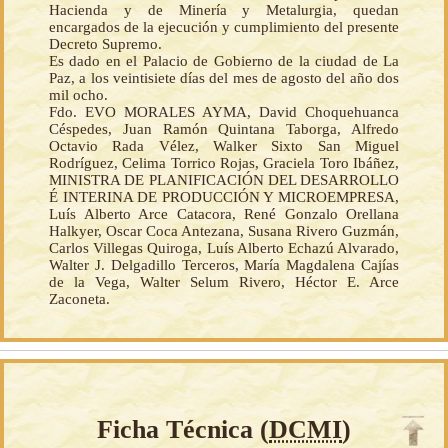
Hacienda y de Minería y Metalurgia, quedan
encargados de la ejecución y cumplimiento del presente
Decreto Supremo.
Es dado en el Palacio de Gobierno de la ciudad de La
Paz, a los veintisiete días del mes de agosto del año dos
mil ocho.
Fdo. EVO MORALES AYMA, David Choquehuanca
Céspedes, Juan Ramón Quintana Taborga, Alfredo
Octavio Rada Vélez, Walker Sixto San Miguel
Rodríguez, Celima Torrico Rojas, Graciela Toro Ibáñez,
MINISTRA DE PLANIFICACIÓN DEL DESARROLLO
É INTERINA DE PRODUCCIÓN Y MICROEMPRESA,
Luís Alberto Arce Catacora, René Gonzalo Orellana
Halkyer, Oscar Coca Antezana, Susana Rivero Guzmán,
Carlos Villegas Quiroga, Luís Alberto Echazú Alvarado,
Walter J. Delgadillo Terceros, María Magdalena Cajías
de la Vega, Walter Selum Rivero, Héctor E. Arce
Zaconeta.
Ficha Técnica (
DCMI
)