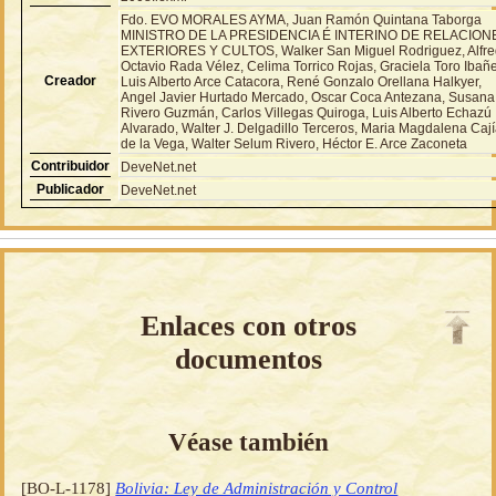
Fdo. EVO MORALES AYMA, Juan Ramón Quintana Taborga
MINISTRO DE LA PRESIDENCIA É INTERINO DE RELACION
EXTERIORES Y CULTOS, Walker San Miguel Rodriguez, Alfr
Octavio Rada Vélez, Celima Torrico Rojas, Graciela Toro Ibañ
Creador
Luis Alberto Arce Catacora, René Gonzalo Orellana Halkyer,
Angel Javier Hurtado Mercado, Oscar Coca Antezana, Susana
Rivero Guzmán, Carlos Villegas Quiroga, Luis Alberto Echazú
Alvarado, Walter J. Delgadillo Terceros, Maria Magdalena Caj
de la Vega, Walter Selum Rivero, Héctor E. Arce Zaconeta
Contribuidor
DeveNet.net
Publicador
DeveNet.net
Enlaces con otros
documentos
Véase también
[BO-L-1178]
Bolivia: Ley de Administración y Control