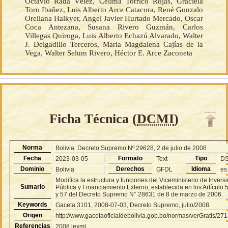
Octavio Rada Vélez, Celima Torrico Rojas, Graciela
Toro Ibañez, Luis Alberto Arce Catacora, René Gonzalo
Orellana Halkyer, Angel Javier Hurtado Mercado, Oscar
Coca Antezana, Susana Rivero Guzmán, Carlos
Villegas Quiroga, Luis Alberto Echazú Alvarado, Walter
J. Delgadillo Terceros, Maria Magdalena Cajías de la
Vega, Walter Selum Rivero, Héctor E. Arce Zaconeta
Ficha Técnica (
DCMI
)
Norma
Bolivia: Decreto Supremo Nº 29628, 2 de julio de 2008
Fecha
Formato
Tipo
2023-03-05
Text
D
Dominio
Derechos
Idioma
Bolivia
GFDL
es
Modifica la estructura y funciones del Viceministerio de Invers
Sumario
Pública y Financiamiento Externo, establecida en los Artículo 
y 57 del Decreto Supremo N° 28631 de 8 de marzo de 2006.
Keywords
Gaceta 3101, 2008-07-03, Decreto Supremo, julio/2008
Origen
http://www.gacetaoficialdebolivia.gob.bo/normas/verGratis/27
Referencias
2008.lexml